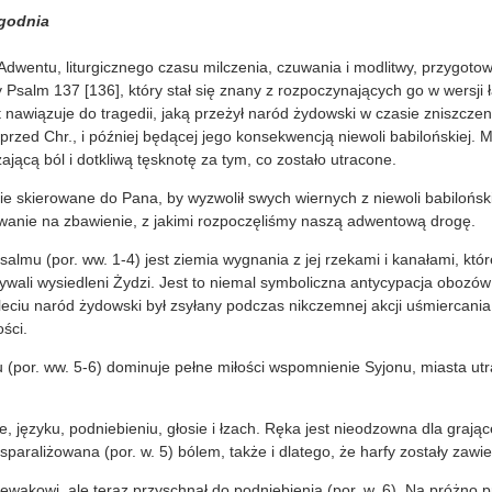
ygodnia
Adwentu, liturgicznego czasu milczenia, czuwania i modlitwy, przygot
salm 137 [136], który stał się znany z rozpoczynających go w wersji 
t nawiązuje do tragedii, jaką przeżył naród żydowski w czasie zniszczen
 przed Chr., i później będącej jego konsekwencją niewoli babilońskiej.
jącą ból i dotkliwą tęsknotę za tym, co zostało utracone.
e skierowane do Pana, by wyzwolił swych wiernych z niewoli babilońsk
kiwanie na zbawienie, z jakimi rozpoczęliśmy naszą adwentową drogę.
salmu (por. ww. 1-4) jest ziemia wygnania z jej rzekami i kanałami, kt
ywali wysiedleni Żydzi. Jest to niemal symboliczna antycypacja obozów
ciu naród żydowski był zsyłany podczas nikczemnej akcji uśmiercania,
ści.
 (por. ww. 5-6) dominuje pełne miłości wspomnienie Syjonu, miasta ut
e, języku, podniebieniu, głosie i łzach. Ręka jest nieodzowna dla grają
 sparaliżowana (por. w. 5) bólem, także i dlatego, że harfy zostały zaw
iewakowi, ale teraz przyschnął do podniebienia (por. w. 6). Na próżno 