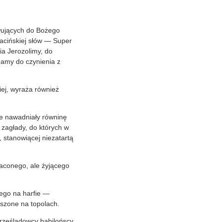
owujących do Bożego
łacińskiej słów — Super
ia Jerozolimy, do
 Mamy do czynienia z
iej, wyraża również
óre nawadniały równinę
 zagłady, do których w
 stanowiącej niezatartą
raconego, ale żyjącego
cego na harfie —
ieszone na topolach.
prześladowcy babilońscy