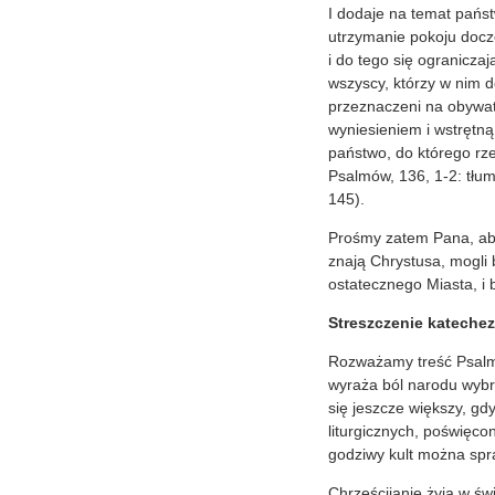
I dodaje na temat państ
utrzymanie pokoju docze
i do tego się ograniczaj
wszyscy, którzy w nim d
przeznaczeni na obywate
wyniesieniem i wstrętną
państwo, do którego rz
Psalmów, 136, 1-2: tłum
145).
Prośmy zatem Pana, aby 
znają Chrystusa, mogli 
ostatecznego Miasta, i 
Streszczenie katechez
Rozważamy treść Psalmu 
wyraża ból narodu wybra
się jeszcze większy, g
liturgicznych, poświęco
godziwy kult można spra
Chrześcijanie żyją w św