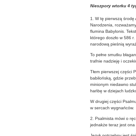
Nieszpory wtorku 4 t
1. W tę pierwszą środę 
Narodzenia, rozważamy P
flumina Babylonis. Teks
którego doszło w 586 r.
narodową pieśnią wyraża
To pełne smutku błagani
trafnie nadzieję i ocze
Tłem pierwszej części P
babilońską, gdzie przeb
minionym niedawno stule
hańbę w dziejach ludzko
W drugiej części Psalmu
w sercach wygnańców.
2. Psalmista mówi o ręc
jednakże teraz jest ona
Język potrzebny jest śp