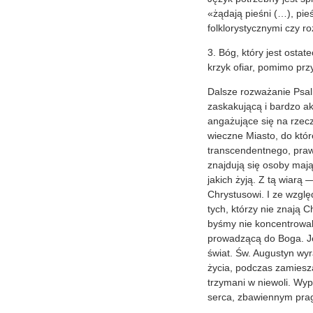
«żądają pieśni (…), pieś
folklorystycznymi czy r
3. Bóg, który jest osta
krzyk ofiar, pomimo prz
Dalsze rozważanie Psal
zaskakującą i bardzo a
angażujące się na rzecz 
wieczne Miasto, do któ
transcendentnego, praw
znajdują się osoby mają
jakich żyją. Z tą wiar
Chrystusowi. I ze wzglę
tych, którzy nie znają 
byśmy nie koncentrowali
prowadzącą do Boga. Je
świat. Św. Augustyn wyr
życia, podczas zamiesza
trzymani w niewoli. Wyp
serca, zbawiennym prag