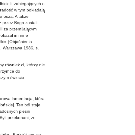
icieli, zabiegających o
 radość w tym pokładają
ponoszą. A także
ż przez Boga zostali
ili za przemijającym
pokazał im inne
łki» (Objaśnienia
 1, Warszawa 1986, s.
y również ci, którzy nie
lgrzymce do
aszym świecie.
orowa lamentacja, która
ńskiej. Ten ból staje
radosnych pieśni
Byli przekonani, że
abilon. Kościół zwraca