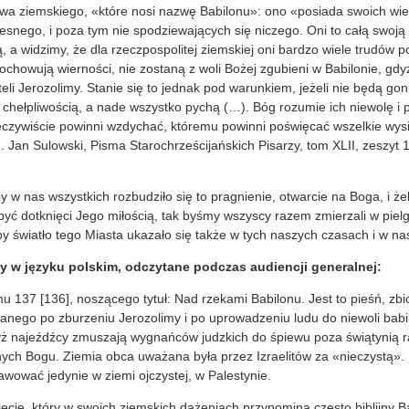
wa ziemskiego, «które nosi nazwę Babilonu»: ono «posiada swoich wielb
snego, i poza tym nie spodziewających się niczego. Oni to całą swoją
ą, a widzimy, że dla rzeczpospolitej ziemskiej oni bardzo wiele trudów 
ochowują wierności, nie zostaną z woli Bożej zgubieni w Babilonie, gdy
li Jerozolimy. Stanie się to jednak pod warunkiem, jeżeli nie będą gon
 chełpliwością, a nade wszystko pychą (…). Bóg rozumie ich niewolę i 
eczywiście powinni wzdychać, któremu powinni poświęcać wszelkie wysi
. Jan Sulowski, Pisma Starochrześcijańskich Pisarzy, tom XLII, zeszyt
w nas wszystkich rozbudziło się to pragnienie, otwarcie na Boga, i żeb
być dotknięci Jego miłością, tak byśmy wszyscy razem zmierzali w pie
by światło tego Miasta ukazało się także w tych naszych czasach i w n
y w języku polskim, odczytane podczas audiencji generalnej:
137 [136], noszącego tytuł: Nad rzekami Babilonu. Jest to pieśń, zbi
nego po zburzeniu Jerozolimy i po uprowadzeniu ludu do niewoli babilo
dyż najeźdźcy zmuszają wygnańców judzkich do śpiewu poza świątynią 
nych Bogu. Ziemia obca uważana była przez Izraelitów za «nieczystą». 
wować jedynie w ziemi ojczystej, w Palestynie.
iecie, który w swoich ziemskich dążeniach przypomina często biblijny B