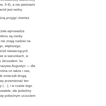
w. 3-4), a nie pieśniami
aród jest wolny.
ścią przyjąć również
ścioła wprowadza
bilonu są osoby
 nie znają nadziei na
go, większego,
śród niewierzących
liwe w warunkach, w
u Jeruzalem, ku
h nazywa Augustyn — dla
mina on także i nas,
le zmierzali drogą
iwy przemieniać ten
 (…), i w czasie tego
ywatele, ale jesteśmy
ąc się pobożnym uczuciem