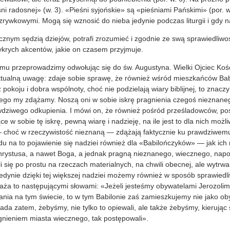
ni radosnej» (w. 3). «Pieśni syjońskie» są «pieśniami Pańskimi» (por. w
ozrywkowymi. Mogą się wznosić do nieba jedynie podczas liturgii i gdy n
tecznym sędzią dziejów, potrafi zrozumieć i zgodnie ze swą sprawiedliwo
ykrych akcentów, jakie on czasem przyjmuje.
mu przeprowadzimy odwołując się do św. Augustyna. Wielki Ojciec Ko
ktualną uwagę: zdaje sobie sprawę, że również wśród mieszkańców Ba
pokoju i dobra wspólnoty, choć nie podzielają wiary biblijnej, to znaczy
rego my zdążamy. Noszą oni w sobie iskrę pragnienia czegoś nieznane
dziwego odkupienia. I mówi on, że również pośród prześladowców, po
ce w sobie tę iskrę, pewną wiarę i nadzieję, na ile jest to dla nich moż
ą — choć w rzeczywistość nieznaną — zdążają faktycznie ku prawdziwem
du na to pojawienie się nadziei również dla «Babilończyków» — jak ic
Chrystusa, a nawet Boga, a jednak pragną nieznanego, wiecznego, napo
 się po prostu na rzeczach materialnych, na chwili obecnej, ale wytrwa
dynie dzięki tej większej nadziei możemy również w sposób sprawiedl
aża to następującymi słowami: «Jeżeli jesteśmy obywatelami Jerozolimy
nia na tym świecie, to w tym Babilonie zaś zamieszkujemy nie jako ob
ada zatem, żebyśmy, nie tylko to opiewali, ale także żebyśmy, kieruj
nieniem miasta wiecznego, tak postępowali».