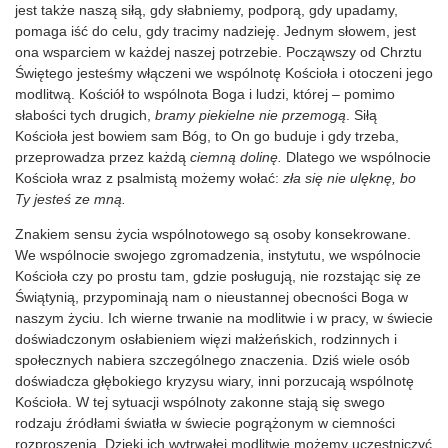
jest także naszą siłą, gdy słabniemy, podporą, gdy upadamy,
pomaga iść do celu, gdy tracimy nadzieję. Jednym słowem, jest
ona wsparciem w każdej naszej potrzebie. Począwszy od Chrztu
Świętego jesteśmy włączeni we wspólnotę Kościoła i otoczeni jego
modlitwą. Kościół to wspólnota Boga i ludzi, której – pomimo
słabości tych drugich,
bramy piekielne nie przemogą
. Siłą
Kościoła jest bowiem sam Bóg, to On go buduje i gdy trzeba,
przeprowadza przez każdą
ciemną dolinę.
Dlatego we wspólnocie
Kościoła wraz z psalmistą możemy wołać:
zła się nie ulęknę, bo
Ty jesteś ze mną.
Znakiem sensu życia wspólnotowego są osoby konsekrowane.
We wspólnocie swojego zgromadzenia, instytutu, we wspólnocie
Kościoła czy po prostu tam, gdzie posługują, nie rozstając się ze
Świątynią, przypominają nam o nieustannej obecności Boga w
naszym życiu. Ich wierne trwanie na modlitwie i w pracy, w świecie
doświadczonym osłabieniem więzi małżeńskich, rodzinnych i
społecznych nabiera szczególnego znaczenia. Dziś wiele osób
doświadcza głębokiego kryzysu wiary, inni porzucają wspólnotę
Kościoła. W tej sytuacji wspólnoty zakonne stają się swego
rodzaju źródłami światła w świecie pogrążonym w ciemności
rozproszenia. Dzięki ich wytrwałej modlitwie możemy uczestniczyć