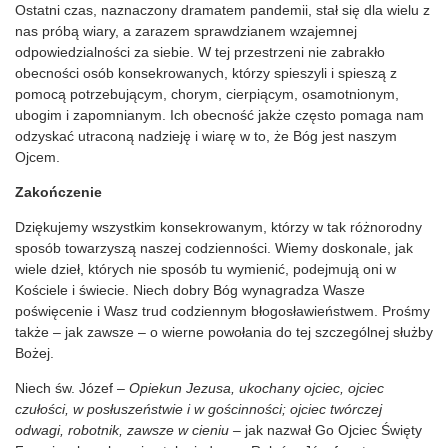
Ostatni czas, naznaczony dramatem pandemii, stał się dla wielu z
nas próbą wiary, a zarazem sprawdzianem wzajemnej
odpowiedzialności za siebie. W tej przestrzeni nie zabrakło
obecności osób konsekrowanych, którzy spieszyli i spieszą z
pomocą potrzebującym, chorym, cierpiącym, osamotnionym,
ubogim i zapomnianym. Ich obecność jakże często pomaga nam
odzyskać utraconą nadzieję i wiarę w to, że Bóg jest naszym
Ojcem.
Zakończenie
Dziękujemy wszystkim konsekrowanym, którzy w tak różnorodny
sposób towarzyszą naszej codzienności. Wiemy doskonale, jak
wiele dzieł, których nie sposób tu wymienić, podejmują oni w
Kościele i świecie. Niech dobry Bóg wynagradza Wasze
poświęcenie i Wasz trud codziennym błogosławieństwem. Prośmy
także – jak zawsze – o wierne powołania do tej szczególnej służby
Bożej.
Niech św. Józef –
Opiekun Jezusa, ukochany ojciec, ojciec
czułości, w posłuszeństwie i w gościnności; ojciec twórczej
odwagi, robotnik, zawsze w cieniu –
jak nazwał Go Ojciec Święty