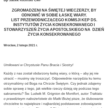
Bp Jacek Kiciński CMF
ZGROMADZENI NA ŚWIĘTEJ WIECZERZY, BY
ODNOWIĆ W SOBIE ŁASKĘ WIARY.
LIST PRZEWODNICZĄCEGO KOMISJI KEP DS.
INSTYTUTÓW ŻYCIA KONSEKROWANEGO I
STOWARZYSZEŃ ŻYCIA APOSTOLSKIEGO NA DZIEŃ
ŻYCIA KONSEKROWANEGO
Wrocław, 2 lutego 2021 r.
Umiłowani w Chrystusie Panu Bracia i Siostry!
Każdy z nas został obdarzony łaską wiary, o którą – aby jej nie
utracić – musimy się troszczyć. Odpowiednie narzędzia ku temu
otrzymaliśmy od Boga na Chrzcie Świętym. Czy jednak zdajemy
sobie sprawę z tego, jak wielkie rzeczy dzieją się podczas tego
sakramentu? Św. Ludwik M. Grignion de Montfort, autor
Traktatu
o prawdziwym nabożeństwie do Matki Bożej
pisze, że ślubowanie
chrzcielne to największe i najbardziej podstawowe zobowiązanie