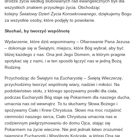
drodze życia według ślubowanych rad ewangelicznych byli dla
wszystkich znakiem przyszłego życia. Obchodząc
kolejny
Światowy Dzień Życia Konsekrowanego
, dziękujemy Bogu
za wszystkie osoby, które podjęły to powołanie.
Słuchać, by tworzyć wspólnotę
Wydarzenie, które dziś wspominamy – Ofiarowanie Pana Jezusa
– dokonuje się w Świątyni, miejscu, które Bóg wybrał, aby być
bliżej każdego z nas. Ona jest Jego Domem, w którym pragnie
spotykać się z nami, i w ten sposób łączyć nas w jedną Bożą
Rodzinę.
Przychodząc do Świątyni na
Eucharystię – Świętą Wieczerzę
,
przychodzimy tworzyć wspólnotę wiary, nadziei i miłości. Na
podobieństwo stołu, z którego spożywamy posiłki dla ciała,
podczas Eucharystii Bóg staje się Pokarmem dla naszego ducha,
umacnia nas od wewnątrz. To tu słuchamy Słowa Bożego i
spożywamy Ciało i Krew Chrystusa. Słowo ma moc rozjaśnić
ciemności naszego serca, Ciało Chrystusa umacnia nas w
codziennym pielgrzymowaniu do domu Ojca, stając się
Pokarmem na życie wieczne. Nie jest jednak łatwo zrozumieć
tajemnicę Eucharystii i Wspólnoty Kościoła, w której Ona się