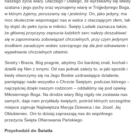
naszego życia wiary. Dlaczego? Dlatego, że wyrzekamy się wtedy
szatana i jego pychy oraz wyznajemy wiarę w Trójjedynego Boga,
w którym
żyjemy, poruszamy się i jesteśmy.
On, jako jedyny, ma
moc skutecznie wspomagać nas w walce z otaczającym złem, tak
by dojść do pełni życia w miłości. Święty Ludwik zaznacza także,
że
głównej przyczyny zepsucia ludzkich serc należy doszukiwać
się w zapominaniu zobowiązań chrzcielnych, przy czym jedynym
środkiem zaradczym wobec szerzącego się zła jest odnawianie i
wypełnianie chrzcielnych obietnic
.
Siostry i Bracia, Bóg pragnie, abyśmy Go bardziej znali, kochali i
dzielili się Nim z innymi. Od nas jednak zależy to, w jaki sposób i
kiedy otworzymy się na Jego Boskie uzdrawiające działanie,
pamiętając nade wszystko o Chrzcie Świętym, podczas którego –
najczęściej dzięki naszym rodzicom – oddaliśmy się pod opiekę
Miłosiernego Boga. Na drodze wiary Bóg nigdy nie zostawia nas
samych, daje nam przykłady świętych, pośród których szczególne
miejsce zajmuje Najświętsza Maryja Dziewica i św. Józef, Jej
Oblubieniec. Oni to dzisiaj zapraszają nas do wspólnego
przeżycia Święta Ofiarowania Pańskiego.
Przychodzić do Światła