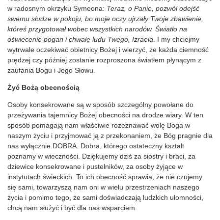
w radosnym okrzyku Symeona:
Teraz, o Panie, pozwól odejść
swemu słudze w pokoju, bo moje oczy ujrzały Twoje zbawienie,
któreś przygotował wobec wszystkich narodów. Światło na
oświecenie pogan i chwałę ludu Twego, Izraela
. I my chciejmy
wytrwale oczekiwać obietnicy Bożej i wierzyć, że każda ciemność
prędzej czy później zostanie rozproszona światłem płynącym z
zaufania Bogu i Jego Słowu.
Żyć Bożą obecnością
Osoby konsekrowane są w sposób szczególny powołane do
przeżywania tajemnicy Bożej obecności na drodze wiary. W ten
sposób pomagają nam właściwie rozeznawać wolę Boga w
naszym życiu i przyjmować ją z przekonaniem, że Bóg pragnie dla
nas wyłącznie DOBRA. Dobra, którego ostateczny kształt
poznamy w wieczności. Dziękujemy dziś za siostry i braci, za
dziewice konsekrowane i pustelników, za osoby żyjące w
instytutach świeckich. To ich obecność sprawia, że nie czujemy
się sami, towarzyszą nam oni w wielu przestrzeniach naszego
życia i pomimo tego, że sami doświadczają ludzkich ułomności,
chcą nam służyć i być dla nas wsparciem.