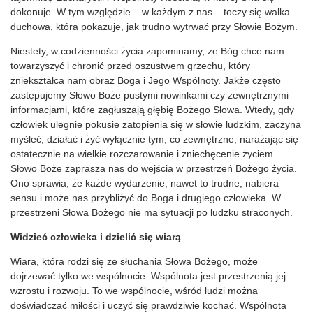
dokonuje. W tym względzie – w każdym z nas – toczy się walka
duchowa, która pokazuje, jak trudno wytrwać przy Słowie Bożym.
Niestety, w codzienności życia zapominamy, że Bóg chce nam
towarzyszyć i chronić przed oszustwem grzechu, który
zniekształca nam obraz Boga i Jego Wspólnoty. Jakże często
zastępujemy Słowo Boże pustymi nowinkami czy zewnętrznymi
informacjami, które zagłuszają głębię Bożego Słowa. Wtedy, gdy
człowiek ulegnie pokusie zatopienia się w słowie ludzkim, zaczyna
myśleć, działać i żyć wyłącznie tym, co zewnętrzne, narażając się
ostatecznie na wielkie rozczarowanie i zniechęcenie życiem.
Słowo Boże zaprasza nas do wejścia w przestrzeń Bożego życia.
Ono sprawia, że każde wydarzenie, nawet to trudne, nabiera
sensu i może nas przybliżyć do Boga i drugiego człowieka. W
przestrzeni Słowa Bożego nie ma sytuacji po ludzku straconych.
Widzieć człowieka i dzielić się wiarą
Wiara, która rodzi się ze słuchania Słowa Bożego, może
dojrzewać tylko we wspólnocie. Wspólnota jest przestrzenią jej
wzrostu i rozwoju. To we wspólnocie, wśród ludzi można
doświadczać miłości i uczyć się prawdziwie kochać. Wspólnota