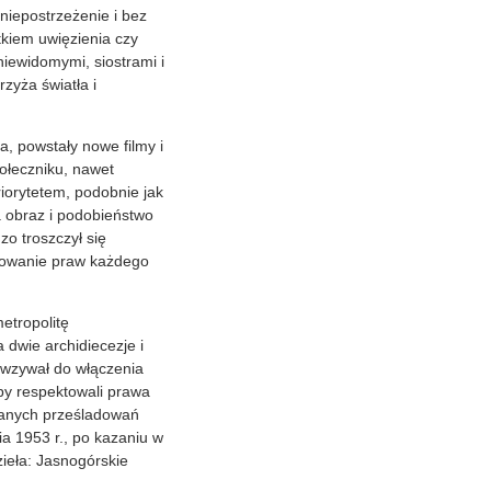
iepostrzeżenie i bez
tkiem uwięzienia czy
iewidomymi, siostrami i
zyża światła i
a, powstały nowe filmy i
połeczniku, nawet
riorytetem, podobnie jak
na obraz i podobieństwo
zo troszczył się
ktowanie praw każdego
etropolitę
 dwie archidiecezje i
y wzywał do włączenia
by respektowali prawa
ilanych prześladowań
 1953 r., po kazaniu w
zieła: Jasnogórskie