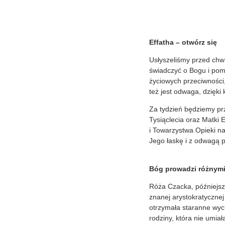
Effatha – otwórz się
Usłyszeliśmy przed chwi
świadczyć o Bogu i poma
życiowych przeciwności,
też jest odwaga, dzięki
Za tydzień będziemy pr
Tysiąclecia oraz Matki 
i Towarzystwa Opieki na
Jego łaskę i z odwagą p
Bóg prowadzi różnym
Róża Czacka, późniejsza
znanej arystokratycznej
otrzymała staranne wych
rodziny, która nie umiał