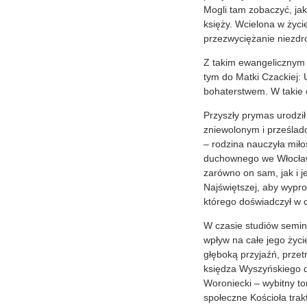
Mogli tam zobaczyć, jak
księży. Wcielona w życ
przezwyciężanie niezdr
Z takim ewangelicznym 
tym do Matki Czackiej: 
bohaterstwem. W takie 
Przyszły prymas urodził
zniewolonym i prześlad
– rodzina nauczyła miło
duchownego we Włocławk
zarówno on sam, jak i je
Najświętszej, aby wypro
którego doświadczył w c
W czasie studiów semin
wpływ na całe jego życi
głęboką przyjaźń, przet
księdza Wyszyńskiego du
Woroniecki – wybitny t
społeczne Kościoła trak