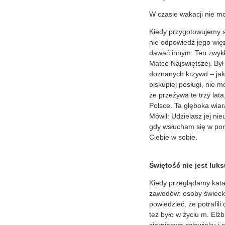
W czasie wakacji nie m
Kiedy przygotowujemy si
nie odpowiedź jego więz
dawać innym. Ten zwykły
Matce Najświętszej. Był
doznanych krzywd – jak 
biskupiej posługi, nie 
że przeżywa te trzy lat
Polsce. Ta głęboka wia
Mówił: Udzielasz jej ni
gdy wsłucham się w poru
Ciebie w sobie.
Świętość nie jest luk
Kiedy przeglądamy kata
zawodów: osoby świeck
powiedzieć, że potrafili
też było w życiu m. Elżb
cierpiącym człowieku i 