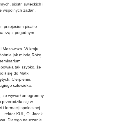
ych, sióstr, świeckich i
ie wspólnych zadań,
m przejęciem pisał o
i patrzą z pogodnym
a i Mazowsza. W kraju
dobnie jak młodą Różę
o seminarium
ępowała tak szybko, że
dlił się do Matki
tych. Cierpienie,
ugiego człowieka.
ł, że wywarł on ogromny
 przerodziła się w
 i formacji społecznej
 – rektor KUL, O. Jacek
twa. Dlatego nauczanie