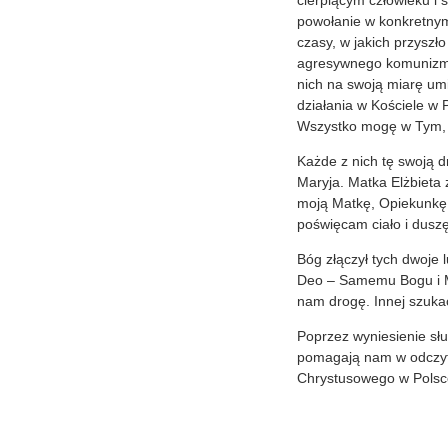
powołanie w konkretnym
czasy, w jakich przyszło
agresywnego komunizmu. 
nich na swoją miarę um
działania w Kościele w P
Wszystko mogę w Tym, k
Każde z nich tę swoją dr
Maryja. Matka Elżbieta 
moją Matkę, Opiekunkę…
poświęcam ciało i dusz
Bóg złączył tych dwoje l
Deo – Samemu Bogu i Matk
nam drogę. Innej szukać
Poprzez wyniesienie sł
pomagają nam w odczyty
Chrystusowego w Polsc