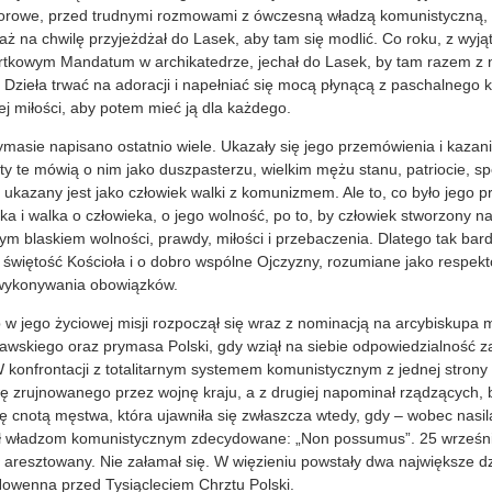
rowe, przed trudnymi rozmowami z ówczesną władzą komunistyczną, n
aż na chwilę przyjeżdżał do Lasek, aby tam się modlić. Co roku, z wyją
rtkowym Mandatum w archikatedrze, jechał do Lasek, by tam razem z n
Dzieła trwać na adoracji i napełniać się mocą płynącą z paschalnego kr
j miłości, aby potem mieć ją dla każdego.
masie napisano ostatnio wiele. Ukazały się jego przemówienia i kazani
ksty te mówią o nim jako duszpasterzu, wielkim mężu stanu, patriocie, s
 ukazany jest jako człowiek walki z komunizmem. Ale to, co było jego p
oska i walka o człowieka, o jego wolność, po to, by człowiek stworzony 
ym blaskiem wolności, prawdy, miłości i przebaczenia. Dlatego tak bard
i świętość Kościoła i o dobro wspólne Ojczyzny, rozumiane jako respe
 wykonywania obowiązków.
w jego życiowej misji rozpoczął się wraz z nominacją na arcybiskupa m
awskiego oraz prymasa Polski, gdy wziął na siebie odpowiedzialność za
W konfrontacji z totalitarnym systemem komunistycznym z jednej stron
 zrujnowanego przez wojnę kraju, a z drugiej napominał rządzących, 
ię cnotą męstwa, która ujawniła się zwłaszcza wtedy, gdy – wobec nas
ł władzom komunistycznym zdecydowane: „Non possumus”. 25 września
ł aresztowany. Nie załamał się. W więzieniu powstały dwa największe d
Nowenna przed Tysiącleciem Chrztu Polski.