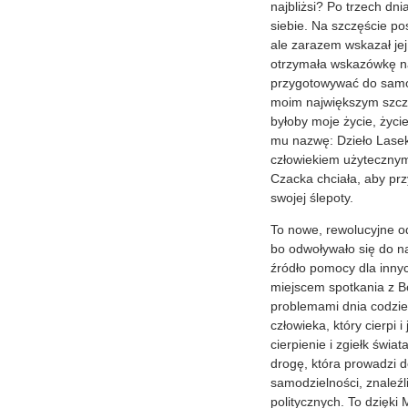
najbliżsi? Po trzech dn
siebie. Na szczęście po
ale zarazem wskazał jej
otrzymała wskazówkę na 
przygotowywać do samod
moim największym szczę
byłoby moje życie, życi
mu nazwę: Dzieło Lasek
człowiekiem użytecznym
Czacka chciała, aby pr
swojej ślepoty.
To nowe, rewolucyjne od
bo odwoływało się do na
źródło pomocy dla innyc
miejscem spotkania z B
problemami dnia codzien
człowieka, który cierpi
cierpienie i zgiełk świat
drogę, która prowadzi d
samodzielności, znaleźl
politycznych. To dzięki