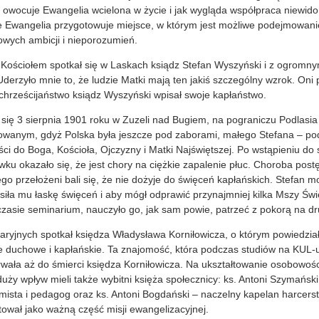
 owocuje Ewangelia wcielona w życie i jak wygląda współpraca niewidom
ie Ewangelia przygotowuje miejsce, w którym jest możliwe podejmowan
owych ambicji i nieporozumień.
Kościołem spotkał się w Laskach ksiądz Stefan Wyszyński i z ogromny
Uderzyło mnie to, że ludzie Matki mają ten jakiś szczególny wzrok. On
chrześcijaństwo ksiądz Wyszyński wpisał swoje kapłaństwo.
 się 3 sierpnia 1901 roku w Zuzeli nad Bugiem, na pograniczu Podlasi
owanym, gdyż Polska była jeszcze pod zaborami, małego Stefana – po
ści do Boga, Kościoła, Ojczyzny i Matki Najświętszej. Po wstąpieniu d
u okazało się, że jest chory na ciężkie zapalenie płuc. Choroba post
go przełożeni bali się, że nie dożyje do święceń kapłańskich. Stefan mo
siła mu łaskę święceń i aby mógł odprawić przynajmniej kilka Mszy Świę
zasie seminarium, nauczyło go, jak sam powie, patrzeć z pokorą na dr
aryjnych spotkał księdza Władysława Korniłowicza, o którym powiedzia
e duchowe i kapłańskie. Ta znajomość, która podczas studiów na KUL-u
rwała aż do śmierci księdza Korniłowicza. Na ukształtowanie osobowości
ży wpływ mieli także wybitni księża społecznicy: ks. Antoni Szymański
omista i pedagog oraz ks. Antoni Bogdański – naczelny kapelan harcers
tował jako ważną część misji ewangelizacyjnej.