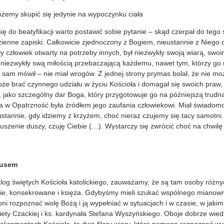
ożemy skupić się jedynie na wypoczynku ciała
ę do beatyfikacji warto postawić sobie pytanie – skąd czerpał do tego s
ienne zapiski. Całkowicie zjednoczony z Bogiem, nieustannie z Niego 
 człowiek otwarty na potrzeby innych, był niezwykły swoją wiarą, swo
 niezwykły swą miłością przebaczającą każdemu, nawet tym, którzy go 
sam mówił – nie miał wrogów. Z jednej strony prymas bolał, że nie mo
może brać czynnego udziału w życiu Kościoła i domagał się swoich praw, 
a, jako szczególny dar Boga, który przygotowuje go na późniejszą trudną
ra w Opatrzność była źródłem jego zaufania człowiekowi. Miał świadom
eustannie, gdy idziemy z krzyżem, choć nieraz czujemy się tacy samotni
szenie duszy, czuję Ciebie (…). Wystarczy się zwrócić choć na chwilę
susem
log świętych Kościoła katolickiego, zauważamy, że są tam osoby różny
ie, konsekrowane i księża. Gdybyśmy mieli szukać wspólnego mianown
 oni rozpoznać wolę Bożą i ją wypełniać w sytuacjach i w czasie, w jakim
iety Czackiej i ks. kardynała Stefana Wyszyńskiego. Oboje dobrze wiedzi
sakramentach Kościoła, to dwa filary wiary, która pomaga rozpoznać wyz