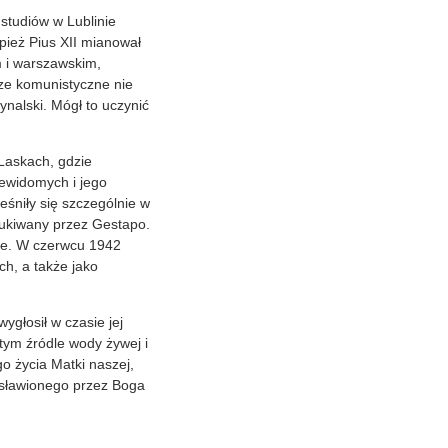
 studiów w Lublinie
pież Pius XII mianował
m i warszawskim,
ze komunistyczne nie
nalski. Mógł to uczynić
Laskach, gdzie
iewidomych i jego
eśniły się szczególnie w
zukiwany przez Gestapo.
nie. W czerwcu 1942
ch, a także jako
ygłosił w czasie jej
tym źródle wody żywej i
 życia Matki naszej,
osławionego przez Boga