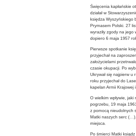
Święcenia kapłańskie ot
działał w Stowarzyszeni
księdza Wyszyńskiego b
Prymasem Polski. 27 li
wyraziły zgody na jego 
dopiero 6 maja 1957 ro
Pierwsze spotkanie ksi
przyjechał na zaprosze
założycielami przetrwał
czasie okupacji. Po wy
Ukrywał się najpierw u
roku przyjechał do Lase
kapelan Armii Krajowej i
O wielkim wpływie, jaki 
pogrzebu, 19 maja 1961 
z pomocą nieudolnych s
Matki naszych serc (…)
miejsca.
Po śmierci Matki ksiądz