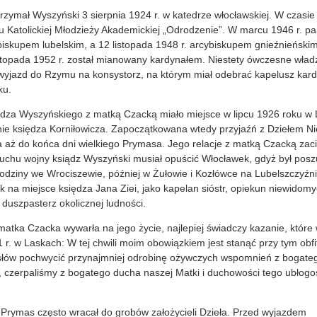
rzymał Wyszyński 3 sierpnia 1924 r. w katedrze włocławskiej. W czasie
u Katolickiej Młodzieży Akademickiej „Odrodzenie”. W marcu 1946 r. pa
iskupem lubelskim, a 12 listopada 1948 r. arcybiskupem gnieźnieński
stopada 1952 r. został mianowany kardynałem. Niestety ówczesne wład
wyjazd do Rzymu na konsystorz, na którym miał odebrać kapelusz kardy
ku.
ędza Wyszyńskiego z matką Czacką miało miejsce w lipcu 1926 roku w 
nie księdza Korniłowicza. Zapoczątkowana wtedy przyjaźń z Dziełem N
a aż do końca dni wielkiego Prymasa. Jego relacje z matką Czacką zaci
buchu wojny ksiądz Wyszyński musiał opuścić Włocławek, gdyż był pos
 rodziny we Wrociszewie, później w Żułowie i Kozłówce na Lubelszczyź
k na miejsce księdza Jana Ziei, jako kapelan sióstr, opiekun niewidomy
 duszpasterz okolicznej ludności.
matka Czacka wywarła na jego życie, najlepiej świadczy kazanie, które w
r. w Laskach: W tej chwili moim obowiązkiem jest stanąć przy tym obfi
łów pochwycić przynajmniej odrobinę ożywczych wspomnień z bogatego
, czerpaliśmy z bogatego ducha naszej Matki i duchowości tego ubłog
 Prymas często wracał do grobów założycieli Dzieła. Przed wyjazdem