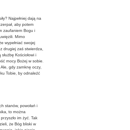
iły? Najpełniej dają na
czerpał, aby potem
im zaufaniem Bogu i
uwięzili. Mimo
że wypełniać swojej
z drugiej zaś stwierdza,
 służbę Kościołowi i
ość mocy Bożej w sobie.
. Ale, gdy zamknę oczy,
 ku Tobie, by odnaleźć
ch stanów, powołań i
ika, to można
 przyszło im żyć. Tak
eli, że Bóg bliski w
wania, jakie niesie