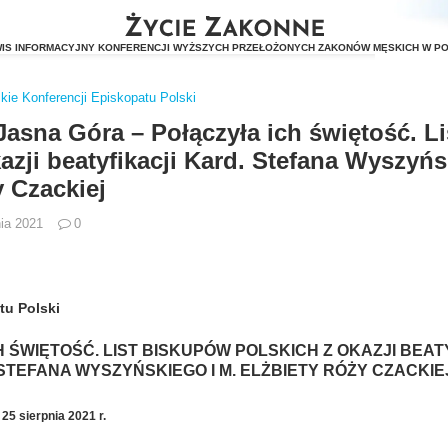
kie Konferencji Episkopatu Polski
 Jasna Góra – Połączyła ich świętość. L
azji beatyfikacji Kard. Stefana Wyszyńs
y Czackiej
nia 2021
0
tu Polski
 ŚWIĘTOŚĆ. LIST BISKUPÓW POLSKICH Z OKAZJI BEAT
STEFANA WYSZYŃSKIEGO I M. ELŻBIETY RÓŻY CZACKIE
5 sierpnia 2021 r.