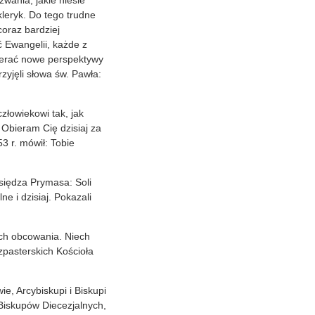
leryk. Do tego trudne
coraz bardziej
ć Ewangelii, każde z
wierać nowe perspektywy
rzyjęli słowa św. Pawła:
człowiekowi tak, jak
 Obieram Cię dzisiaj za
 r. mówił: Tobie
księdza Prymasa: Soli
e i dzisiaj. Pokazali
ych obcowania. Niech
pasterskich Kościoła
ie, Arcybiskupi i Biskupi
Biskupów Diecezjalnych,