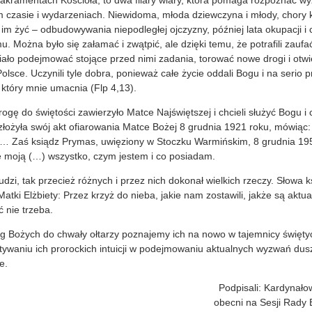
 czasie i wydarzeniach. Niewidoma, młoda dziewczyna i młody, chory k
 im żyć – odbudowywania niepodległej ojczyzny, później lata okupacji i 
Można było się załamać i zwątpić, ale dzięki temu, że potrafili zaufa
iało podejmować stojące przed nimi zadania, torować nowe drogi i ot
olsce. Uczynili tyle dobra, ponieważ całe życie oddali Bogu i na serio p
tóry mnie umacnia (Flp 4,13).
ogę do świętości zawierzyło Matce Najświętszej i chcieli służyć Bogu i 
złożyła swój akt ofiarowania Matce Bożej 8 grudnia 1921 roku, mówiąc:
 Zaś ksiądz Prymas, uwięziony w Stoczku Warmińskim, 8 grudnia 1953
ę moją (…) wszystko, czym jestem i co posiadam.
udzi, tak przecież różnych i przez nich dokonał wielkich rzeczy. Słowa 
i Elżbiety: Przez krzyż do nieba, jakie nam zostawili, jakże są aktualn
 nie trzeba.
ug Bożych do chwały ołtarzy poznajemy ich na nowo w tajemnicy święt
waniu ich prorockich intuicji w podejmowaniu aktualnych wyzwań dusz
e.
Podpisali: Kardynałow
obecni na Sesji Rady 