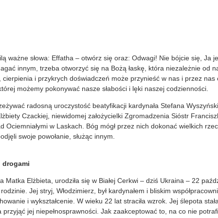
lą ważne słowa: Effatha – otwórz się oraz: Odwagi! Nie bójcie się, Ja 
gać innym, trzeba otworzyć się na Bożą łaskę, która niezależnie od nas
 cierpienia i przykrych doświadczeń może przynieść w nas i przez nas
 której możemy pokonywać nasze słabości i lęki naszej codzienności.
zeżywać radosną uroczystość beatyfikacji kardynała Stefana Wyszyńs
Elżbiety Czackiej, niewidomej założycielki Zgromadzenia Sióstr Francis
d Ociemniałymi w Laskach. Bóg mógł przez nich dokonać wielkich rzecz
odjęli swoje powołanie, służąc innym.
i drogami
 Matka Elżbieta, urodziła się w Białej Cerkwi – dziś Ukraina – 22 paźdz
 rodzinie. Jej stryj, Włodzimierz, był kardynałem i bliskim współpracow
owanie i wykształcenie. W wieku 22 lat straciła wzrok. Jej ślepota stał
a przyjąć jej niepełnosprawności. Jak zaakceptować to, na co nie potrafi