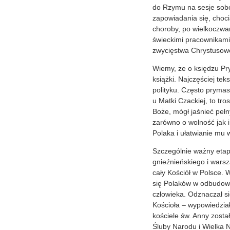
do Rzymu na sesje sobo
zapowiadania się, choci
choroby, po wielkoczwa
świeckimi pracownikami 
zwycięstwa Chrystusowe
Wiemy, że o księdzu Pry
książki. Najczęściej te
polityku. Często prymas
u Matki Czackiej, to tr
Boże, mógł jaśnieć pełn
zarówno o wolność jak 
Polaka i ułatwianie mu
Szczególnie ważny etap 
gnieźnieńskiego i warsz
cały Kościół w Polsce. 
się Polaków w odbudowę
człowieka. Odznaczał s
Kościoła – wypowiedzia
kościele św. Anny zosta
Śluby Narodu i Wielka 