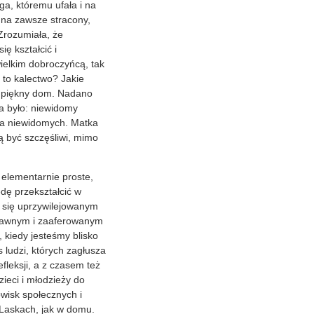
ga, któremu ufała i na
t na zawsze stracony,
 Zrozumiała, że
ę kształcić i
ielkim dobroczyńcą, tak
 to kalectwo? Jakie
ać piękny dom. Nadano
ła było: niewidomy
dla niewidomych. Matka
ą być szczęśliwi, mimo
 elementarnie proste,
dę przekształcić w
ć się uprzywilejowanym
sprawnym i zaaferowanym
 kiedy jesteśmy blisko
 ludzi, których zagłusza
efleksji, a z czasem też
ieci i młodzieży do
owisk społecznych i
 Laskach, jak w domu.