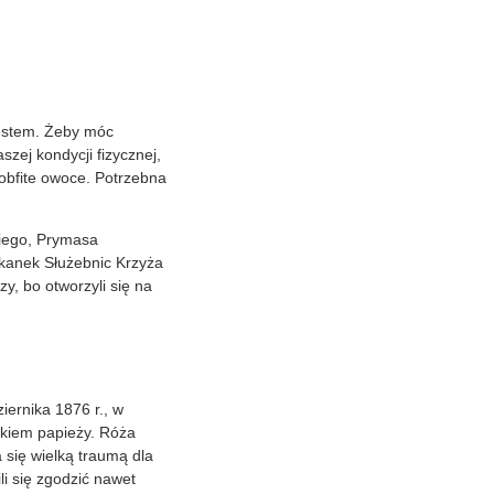
jestem. Żeby móc
zej kondycji fizycznej,
 obfite owoce. Potrzebna
kiego, Prymasa
zkanek Służebnic Krzyża
y, bo otworzyli się na
iernika 1876 r., w
nikiem papieży. Róża
a się wielką traumą dla
li się zgodzić nawet