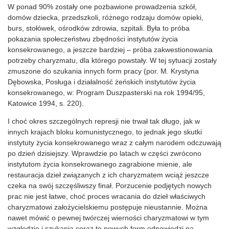
W ponad 90% zostały one pozbawione prowadzenia szkół,
domów dziecka, przedszkoli, różnego rodzaju domów opieki,
burs, stołówek, ośrodków zdrowia, szpitali. Była to próba
pokazania społeczeństwu zbędności instytutów życia
konsekrowanego, a jeszcze bardziej – próba zakwestionowania
potrzeby charyzmatu, dla którego powstały. W tej sytuacji zostały
zmuszone do szukania innych form pracy (por. M. Krystyna
Dębowska, Posługa i działalność żeńskich instytutów życia
konsekrowanego, w: Program Duszpasterski na rok 1994/95,
Katowice 1994, s. 220).
I choć okres szczególnych represji nie trwał tak długo, jak w
innych krajach bloku komunistycznego, to jednak jego skutki
instytuty życia konsekrowanego wraz z całym narodem odczuwają
po dzień dzisiejszy. Wprawdzie po latach w części zwrócono
instytutom życia konsekrowanego zagrabione mienie, ale
restauracja dzieł związanych z ich charyzmatem wciąż jeszcze
czeka na swój szczęśliwszy finał. Porzucenie podjętych nowych
prac nie jest łatwe, choć proces wracania do dzieł właściwych
charyzmatowi założycielskiemu postępuje nieustannie. Można
nawet mówić o pewnej twórczej wierności charyzmatowi w tym
względzie i szukania coraz to nowych form odpowiedzi na