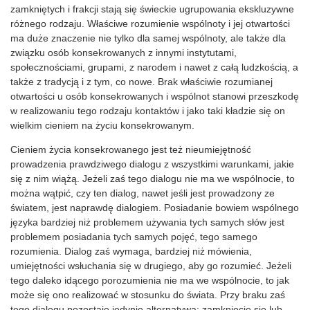
zamkniętych i frakcji stają się świeckie ugrupowania ekskluzywne
różnego rodzaju. Właściwe rozumienie wspólnoty i jej otwartości
ma duże znaczenie nie tylko dla samej wspólnoty, ale także dla
związku osób konsekrowanych z innymi instytutami,
społecznościami, grupami, z narodem i nawet z całą ludzkością, a
także z tradycją i z tym, co nowe. Brak właściwie rozumianej
otwartości u osób konsekrowanych i wspólnot stanowi przeszkodę
w realizowaniu tego rodzaju kontaktów i jako taki kładzie się on
wielkim cieniem na życiu konsekrowanym.
Cieniem życia konsekrowanego jest też nieumiejętność
prowadzenia prawdziwego dialogu z wszystkimi warunkami, jakie
się z nim wiążą. Jeżeli zaś tego dialogu nie ma we wspólnocie, to
można wątpić, czy ten dialog, nawet jeśli jest prowadzony ze
światem, jest naprawdę dialogiem. Posiadanie bowiem wspólnego
języka bardziej niż problemem używania tych samych słów jest
problemem posiadania tych samych pojęć, tego samego
rozumienia. Dialog zaś wymaga, bardziej niż mówienia,
umiejętności wsłuchania się w drugiego, aby go rozumieć. Jeżeli
tego daleko idącego porozumienia nie ma we wspólnocie, to jak
może się ono realizować w stosunku do świata. Przy braku zaś
tego dialogu pozostaje jedynie alternatywa: zamknięcie się lub