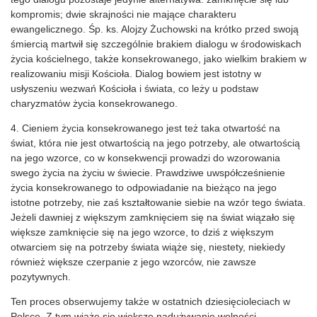
kompromis; dwie skrajności nie mające charakteru
ewangelicznego. Śp. ks. Alojzy Żuchowski na krótko przed swoją
śmiercią martwił się szczególnie brakiem dialogu w środowiskach
życia kościelnego, także konsekrowanego, jako wielkim brakiem w
realizowaniu misji Kościoła. Dialog bowiem jest istotny w
usłyszeniu wezwań Kościoła i świata, co leży u podstaw
charyzmatów życia konsekrowanego.
4. Cieniem życia konsekrowanego jest też taka otwartość na
świat, która nie jest otwartością na jego potrzeby, ale otwartością
na jego wzorce, co w konsekwencji prowadzi do wzorowania
swego życia na życiu w świecie. Prawdziwe uwspółcześnienie
życia konsekrowanego to odpowiadanie na bieżąco na jego
istotne potrzeby, nie zaś kształtowanie siebie na wzór tego świata.
Jeżeli dawniej z większym zamknięciem się na świat wiązało się
większe zamknięcie się na jego wzorce, to dziś z większym
otwarciem się na potrzeby świata wiąże się, niestety, niekiedy
również większe czerpanie z jego wzorców, nie zawsze
pozytywnych.
Ten proces obserwujemy także w ostatnich dziesięcioleciach w
Polsce. Z tym wiąże się większe nadużywanie wolności,