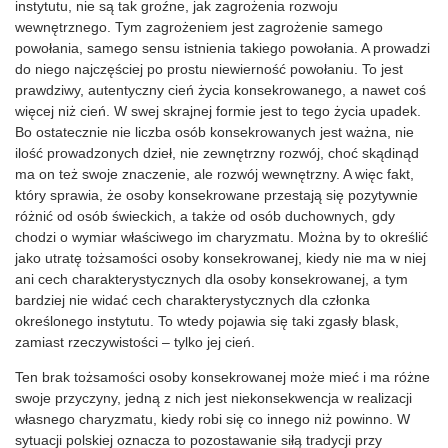
instytutu, nie są tak groźne, jak zagrożenia rozwoju
wewnętrznego. Tym zagrożeniem jest zagrożenie samego
powołania, samego sensu istnienia takiego powołania. A prowadzi
do niego najczęściej po prostu niewierność powołaniu. To jest
prawdziwy, autentyczny cień życia konsekrowanego, a nawet coś
więcej niż cień. W swej skrajnej formie jest to tego życia upadek.
Bo ostatecznie nie liczba osób konsekrowanych jest ważna, nie
ilość prowadzonych dzieł, nie zewnętrzny rozwój, choć skądinąd
ma on też swoje znaczenie, ale rozwój wewnętrzny. A więc fakt,
który sprawia, że osoby konsekrowane przestają się pozytywnie
różnić od osób świeckich, a także od osób duchownych, gdy
chodzi o wymiar właściwego im charyzmatu. Można by to określić
jako utratę tożsamości osoby konsekrowanej, kiedy nie ma w niej
ani cech charakterystycznych dla osoby konsekrowanej, a tym
bardziej nie widać cech charakterystycznych dla członka
określonego instytutu. To wtedy pojawia się taki zgasły blask,
zamiast rzeczywistości – tylko jej cień.
Ten brak tożsamości osoby konsekrowanej może mieć i ma różne
swoje przyczyny, jedną z nich jest niekonsekwencja w realizacji
własnego charyzmatu, kiedy robi się co innego niż powinno. W
sytuacji polskiej oznacza to pozostawanie siłą tradycji przy