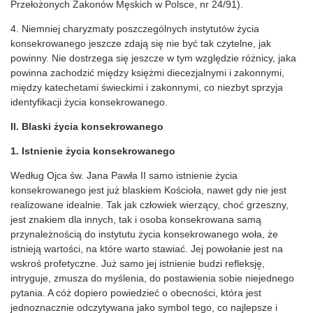
Przełożonych Zakonów Męskich w Polsce, nr 24/91).
4. Niemniej charyzmaty poszczególnych instytutów życia
konsekrowanego jeszcze zdają się nie być tak czytelne, jak
powinny. Nie dostrzega się jeszcze w tym względzie różnicy, jaka
powinna zachodzić między księżmi diecezjalnymi i zakonnymi,
między katechetami świeckimi i zakonnymi, co niezbyt sprzyja
identyfikacji życia konsekrowanego.
II. Blaski życia konsekrowanego
1. Istnienie życia konsekrowanego
Według Ojca św. Jana Pawła II samo istnienie życia
konsekrowanego jest już blaskiem Kościoła, nawet gdy nie jest
realizowane idealnie. Tak jak człowiek wierzący, choć grzeszny,
jest znakiem dla innych, tak i osoba konsekrowana samą
przynależnością do instytutu życia konsekrowanego woła, że
istnieją wartości, na które warto stawiać. Jej powołanie jest na
wskroś profetyczne. Już samo jej istnienie budzi refleksję,
intryguje, zmusza do myślenia, do postawienia sobie niejednego
pytania. A cóż dopiero powiedzieć o obecności, która jest
jednoznacznie odczytywana jako symbol tego, co najlepsze i