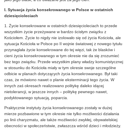
I. Sytuacja życia konsekrowanego w Polsce w ostatnich
dziesięcioleciach
1. Życie konsekrowane w ostatnich dziesięcioleciach to przede
wszystkim życie przeżywane w bardzo ścisłym związku z
Kościołem. Życie to nigdy nie izolowało się od życia Kościoła, ale
sytuacja Kościoła w Polsce po II wojnie światowej z nowego tytułu
przynaglała życie konsekrowane do tej więzi, tak że blasków i
cieni życia konsekrowanego w tym okresie nie da się zrozumieć
bez tego związku. Przede wszystkim plany władzy komunistycznej
w stosunku do Kościoła miały w tym okresie swoje szczególne
odbicie w planach dotyczących życia konsekrowanego. Był taki
czas, że mówiono nawet o planie eksterminacji tego życia. W
innych zaś okresach realizowano politykę daleko idącej
nietolerancji, w jeszcze innych – politykę pewnego nawet,
podyktowanego sytuacją, poparcia.
Praktycznie instytuty życia konsekrowanego zostały w dużej
mierze pozbawione w tym okresie nie tylko możliwości działania
po linii charyzmatu, ale także możliwości zwykłej, obywatelskiej
obecności w społeczeństwie, zwłaszcza wśród dzieci i młodzieży.