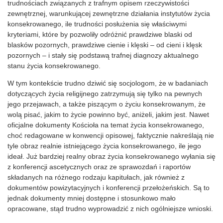
trudnościach związanych z trafnym opisem rzeczywistości
zewnętrznej, warunkującej zewnętrzne działania instytutów życia
konsekrowanego, ile trudności posłużenia się właściwymi
kryteriami, które by pozwoliły odróżnić prawdziwe blaski od
blasków pozornych, prawdziwe cienie i klęski – od cieni i klęsk
pozornych – i stały się podstawą trafnej diagnozy aktualnego
stanu życia konsekrowanego.
W tym kontekście trudno dziwić się socjologom, że w badaniach
dotyczących życia religijnego zatrzymują się tylko na pewnych
jego przejawach, a także piszącym o życiu konsekrowanym, że
wolą pisać, jakim to życie powinno być, aniżeli, jakim jest. Nawet
oficjalne dokumenty Kościoła na temat życia konsekrowanego,
choć redagowane w konwencji opisowej, faktycznie nakreślają nie
tyle obraz realnie istniejącego życia konsekrowanego, ile jego
ideał. Już bardziej realny obraz życia konsekrowanego wyłania się
z konferencji ascetycznych oraz ze sprawozdań i raportów
składanych na różnego rodzaju kapitułach, jak również z
dokumentów powizytacyjnych i konferencji przełożeńskich. Są to
jednak dokumenty mniej dostępne i stosunkowo mało
opracowane, stąd trudno wyprowadzić z nich ogólniejsze wnioski.