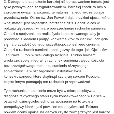
2. Dlatego to przedłożenie bardziej niż opracowaniem tematu jest
tylko pewnym jego zasygnalizowaniem. Bardziej chodzi w nim o
zwrócenie uwagi na ważność tematu niż na jego wyczerpujące
przedstawienie. Ojciec św. Jan Paweł II daje przykład ujęcia, które
w tej materii jest najbardziej potrzebne dziś. Chodzi o coś w
rodzaju głębszego i w miarę powszechnego rachunku sumienia.
Chodzi o spojrzenie na realia życia konsekrowanego, aby je
porównać z ideałem i podjąć konkretne kroki w kierunku odcięcia
się na przyszłość od tego wszystkiego, co jest jego cieniem.
Chodzi o rachunek sumienia analogiczny do tego, jaki Ojciec św.
Jan Paweł II robi w skali całego Kościoła. Trudno bowiem
wyobrazić sobie integralny rachunek sumienia całego Kościoła
bez szczegółowego rachunku sumienia różnych jego
społeczności, a w szczególności instytutów życia
konsekrowanego, które skądinąd czują się sercem Kościoła i
często innym pomagają ten rachunek przeprowadzać.
Tym rachunkiem sumienia może być w miarę obiektywna
diagnoza faktycznego stanu życia konsekrowanego w Polsce w
ostatnich dziesięcioleciach oraz spojrzenie na to życie z
perspektywy ideału, jaki powinien mu przyświecać. Pokusa
bowiem oceny opartej na danych czysto zewnętrznych jest bardzo