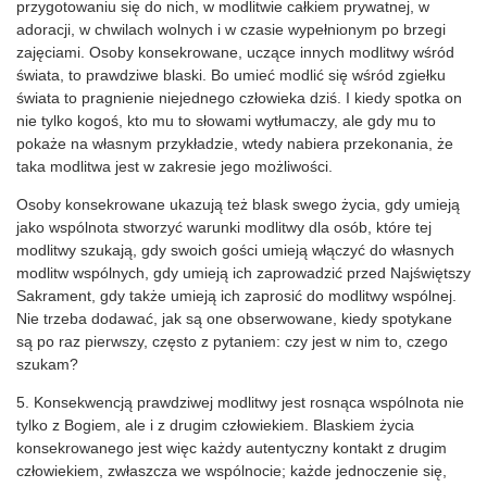
przygotowaniu się do nich, w modlitwie całkiem prywatnej, w
adoracji, w chwilach wolnych i w czasie wypełnionym po brzegi
zajęciami. Osoby konsekrowane, uczące innych modlitwy wśród
świata, to prawdziwe blaski. Bo umieć modlić się wśród zgiełku
świata to pragnienie niejednego człowieka dziś. I kiedy spotka on
nie tylko kogoś, kto mu to słowami wytłumaczy, ale gdy mu to
pokaże na własnym przykładzie, wtedy nabiera przekonania, że
taka modlitwa jest w zakresie jego możliwości.
Osoby konsekrowane ukazują też blask swego życia, gdy umieją
jako wspólnota stworzyć warunki modlitwy dla osób, które tej
modlitwy szukają, gdy swoich gości umieją włączyć do własnych
modlitw wspólnych, gdy umieją ich zaprowadzić przed Najświętszy
Sakrament, gdy także umieją ich zaprosić do modlitwy wspólnej.
Nie trzeba dodawać, jak są one obserwowane, kiedy spotykane
są po raz pierwszy, często z pytaniem: czy jest w nim to, czego
szukam?
5. Konsekwencją prawdziwej modlitwy jest rosnąca wspólnota nie
tylko z Bogiem, ale i z drugim człowiekiem. Blaskiem życia
konsekrowanego jest więc każdy autentyczny kontakt z drugim
człowiekiem, zwłaszcza we wspólnocie; każde jednoczenie się,