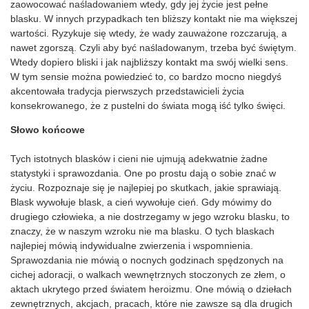
zaowocować naśladowaniem wtedy, gdy jej życie jest pełne
blasku. W innych przypadkach ten bliższy kontakt nie ma większej
wartości. Ryzykuje się wtedy, że wady zauważone rozczarują, a
nawet zgorszą. Czyli aby być naśladowanym, trzeba być świętym.
Wtedy dopiero bliski i jak najbliższy kontakt ma swój wielki sens.
W tym sensie można powiedzieć to, co bardzo mocno niegdyś
akcentowała tradycja pierwszych przedstawicieli życia
konsekrowanego, że z pustelni do świata mogą iść tylko święci.
Słowo końcowe
Tych istotnych blasków i cieni nie ujmują adekwatnie żadne
statystyki i sprawozdania. One po prostu dają o sobie znać w
życiu. Rozpoznaje się je najlepiej po skutkach, jakie sprawiają.
Blask wywołuje blask, a cień wywołuje cień. Gdy mówimy do
drugiego człowieka, a nie dostrzegamy w jego wzroku blasku, to
znaczy, że w naszym wzroku nie ma blasku. O tych blaskach
najlepiej mówią indywidualne zwierzenia i wspomnienia.
Sprawozdania nie mówią o nocnych godzinach spędzonych na
cichej adoracji, o walkach wewnętrznych stoczonych ze złem, o
aktach ukrytego przed światem heroizmu. One mówią o dziełach
zewnętrznych, akcjach, pracach, które nie zawsze są dla drugich