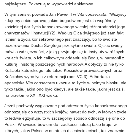
najświętsze. Pokazują to wypowiedzi ankietowe.
W tym sensie, powiada Jan Paweł II w
Vita consecrata
: “Wszyscy
zdajemy sobie sprawę, jakim bogactwem jest dla wspólnoty
kościelnej dar życia konsekrowanego w całej różnorodności jego
charyzmatów i instytucji”(2). Według Ojca świętego już sam fakt
istnienia życia konsekrowanego jest znaczący, bo to swoiste
pozdrowienia Ducha Świętego przesyłane światu. Ojciec święty
mówi o wdzięczności, z jaką przyjmuje się te instytuty w różnych
krajach świata, o ich całkowitym oddaniu się Bogu, w harmonii z
kulturą i historią poszczególnych narodów. A dotyczy to nie tylko
Kościoła katolickiego, ale także Kościołów prawosławnych oraz
Kościołów wyrosłych z reformacji (por. VC 3). Adhortacja
apostolska
Vita consecrata
ukazuje to życie w pełnym blasku, nie
tylko takie, jakim ono było kiedyś, ale także takie, jakim jest dziś,
na przełomie XX i XXI wieku.
Jeżeli pochwały wygłaszane pod adresem życia konsekrowanego
odnoszą się do wszystkich krajów, nawet do tych, w których życie
to ledwie egzystuje, to w szczególny sposób odnoszą się one do
Polski. W świecie bowiem do rzadkości należą takie kraje, w
których, jak w Polsce w ostatnich dziesięcioleciach, tak znacznie