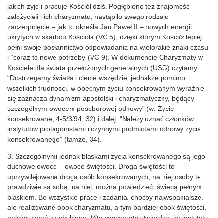
jakich żyje i pracuje Kościół dziś. Pogłębiono też znajomość
założycieli i ich charyzmatu; nastąpiło swego rodzaju
zaczerpnięcie – jak to określa Jan Paweł II – nowych energii
ukrytych w skarbcu Kościoła (VC 5), dzięki którym Kościół lepiej
pełni swoje posłannictwo odpowiadania na wielorakie znaki czasu
i “coraz to nowe potrzeby”(VC 9). W dokumencie Charyzmaty w
Kościele dla świata przełożonych generalnych (USG) czytamy:
“Dostrzegamy światła i cienie wszędzie; jednakże pomimo
wszelkich trudności, w obecnym życiu konsekrowanym wyraźnie
się zaznacza dynamizm apostolski i charyzmatyczny, będący
szczególnym owocem posoborowej odnowy” (w: Życie
konsekrowane, 4-5/3/94, 32) i dalej: “Należy uznać członków
instytutów protagonistami i czynnymi podmiotami odnowy życia
konsekrowanego” (tamże, 34).
3. Szczególnymi jednak blaskami życia konsekrowanego są jego
duchowe owoce – owoce świętości. Droga świętości to
uprzywilejowana droga osób konsekrowanych; na niej osoby te
prawdziwie są sobą, na niej, można powiedzieć, świecą pełnym
blaskiem. Bo wszystkie prace i zadania, choćby najwspanialsze,
ale realizowane obok charyzmatu, a tym bardziej obok świętości,
należy uznać za chybione.
Vita consecrata
stwierdza, że instytuty