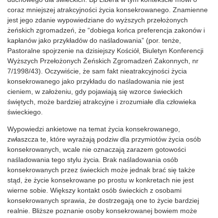
coraz mniejszej atrakcyjności życia konsekrowanego. Znamienne
jest jego zdanie wypowiedziane do wyższych przełożonych
żeńskich zgromadzeń, że “dobiega końca preferencja zakonów i
kapłanów jako przykładów do naśladowania” (por. tenże,
Pastoralne spojrzenie na dzisiejszy Kościół, Biuletyn Konferencji
Wyższych Przełożonych Żeńskich Zgromadzeń Zakonnych, nr
7/1998/43). Oczywiście, że sam fakt nieatrakcyjności życia
konsekrowanego jako przykładu do naśladowania nie jest
cieniem, w założeniu, gdy pojawiają się wzorce świeckich
świętych, może bardziej atrakcyjne i zrozumiałe dla człowieka
świeckiego.
Wypowiedzi ankietowe na temat życia konsekrowanego,
zwłaszcza te, które wyrażają podziw dla przymiotów życia osób
konsekrowanych, wcale nie oznaczają zarazem gotowości
naśladowania tego stylu życia. Brak naśladowania osób
konsekrowanych przez świeckich może jednak brać się także
stąd, że życie konsekrowane po prostu w konkretach nie jest
wierne sobie. Większy kontakt osób świeckich z osobami
konsekrowanych sprawia, że dostrzegają one to życie bardziej
realnie. Bliższe poznanie osoby konsekrowanej bowiem może