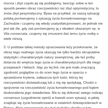
mocna i zbyt często jej się poddajemy, tworząc sobie w ten
sposób pewien obraz rzeczywistości raz zbyt optymistyczny, to
znów zbyt pesymistyczny. Bywa na przykład, że naszą sytuację
polską porównujemy z sytuacją życia konsekrowanego na
Zachodzie i czujemy się wtedy usatysfakcjonowani, że jednak nie
jest tak źle, gdy zaś porównujemy ją z ideałem ukazanym np. w
Vita consecrata
, czujemy się zmuszeni dać temu życiu notkę o
wiele niższą.
3. U podstaw takiej metody opracowania leży przekonanie, że
obraz tego realnego życia ukazują nie tylko bardzo skrupulatne
statystyki i charakterystyki natury zewnętrznej, ale też próby
dotarcia do wnętrza tego życia w charakterystycznych dla niego
przejawach i faktach. Idąc po tej linii, nie jest mało znaczącą
zgodność poglądów co do ocen tego życia w oparciu o
sprawdzone kryteria, zwłaszcza tych ludzi, którzy tej
rzeczywistości doświadczają lub z nią się spotykają. Chodzi o
spojrzenie na rzeczywistość życia konsekrowanego pod kątem
doskonalenia jego świadectwa. Ma tu się dokonać swego rodzaju
consensus
(uzgodnienie opinii) w kwestii ocen sytuacji, w jakiej
znajduje się życie konsekrowane w ostatnich dziesięcioleciach w
Polsce. Moje opracowanie ma być maleńką choćby w tym