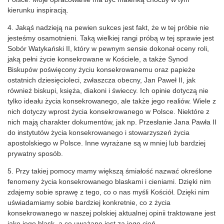
kierunku inspiracją.
4. Jakąś nadzieją na pewien sukces jest fakt, że w tej próbie nie
jesteśmy osamotnieni. Taką wielkiej rangi próbą w tej sprawie jest
Sobór Watykański II, który w pewnym sensie dokonał oceny roli,
jaką pełni życie konsekrowane w Kościele, a także Synod
Biskupów poświęcony życiu konsekrowanemu oraz papieże
ostatnich dziesięcioleci, zwłaszcza obecny, Jan Paweł II, jak
również biskupi, księża, diakoni i świeccy. Ich opinie dotyczą nie
tylko ideału życia konsekrowanego, ale także jego realiów. Wiele z
nich dotyczy wprost życia konsekrowanego w Polsce. Niektóre z
nich mają charakter dokumentów, jak np. Przesłanie Jana Pawła II
do instytutów życia konsekrowanego i stowarzyszeń życia
apostolskiego w Polsce. Inne wyrażane są w mniej lub bardziej
prywatny sposób.
5. Przy takiej pomocy mamy większą śmiałość nazwać określone
fenomeny życia konsekrowanego blaskami i cieniami. Dzięki nim
zdajemy sobie sprawę z tego, co o nas myśli Kościół. Dzięki nim
uświadamiamy sobie bardziej konkretnie, co z życia
konsekrowanego w naszej polskiej aktualnej opinii traktowane jest
jako jego blask, a co uważane jest za jego cień.