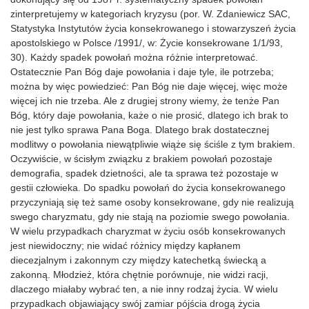
zinterpretujemy w kategoriach kryzysu (por. W. Zdaniewicz SAC,
Statystyka Instytutów życia konsekrowanego i stowarzyszeń życia
apostolskiego w Polsce /1991/, w: Życie konsekrowane 1/1/93,
30). Każdy spadek powołań można różnie interpretować.
Ostatecznie Pan Bóg daje powołania i daje tyle, ile potrzeba;
można by więc powiedzieć: Pan Bóg nie daje więcej, więc może
więcej ich nie trzeba. Ale z drugiej strony wiemy, że tenże Pan
Bóg, który daje powołania, każe o nie prosić, dlatego ich brak to
nie jest tylko sprawa Pana Boga. Dlatego brak dostatecznej
modlitwy o powołania niewątpliwie wiąże się ściśle z tym brakiem.
Oczywiście, w ścisłym związku z brakiem powołań pozostaje
demografia, spadek dzietności, ale ta sprawa też pozostaje w
gestii człowieka. Do spadku powołań do życia konsekrowanego
przyczyniają się też same osoby konsekrowane, gdy nie realizują
swego charyzmatu, gdy nie stają na poziomie swego powołania.
W wielu przypadkach charyzmat w życiu osób konsekrowanych
jest niewidoczny; nie widać różnicy między kapłanem
diecezjalnym i zakonnym czy między katechetką świecką a
zakonną. Młodzież, która chętnie porównuje, nie widzi racji,
dlaczego miałaby wybrać ten, a nie inny rodzaj życia. W wielu
przypadkach objawiający swój zamiar pójścia drogą życia