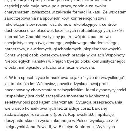
częściej podejmują nowe pola pracy, zgodnie ze swoim
charyzmatem, zwłaszcza w zakresie formacji laikatu. Ze wzrostem
zapotrzebowania na spowiedników, konferencjonistów i
rekolekcjonistów rośnie ilość domów rekolekcyjnych, centrów
duchowości oraz placówek leczniczych i rehabilitacyjnych, szkół i
internatów. Charakterystyczny jest rozwój duszpasterstwa
specjalistycznego (więziennego, wojskowego, akademickiego,
harcerstwa, niewidomych, głuchoniemych, niepełnosprawnych).
Coraz więcej osób konsekrowanych pracuje w krajach Wspólnoty
Niepodległych Państw i w krajach byłego bloku komunistycznego;
w ostatnim pięcioleciu liczba ta znacznie wzrosła.
3. W ten sposób życie konsekrowane jako “życie do wszystkiego”,
jak to określa ks. Wójtowicz, powoli odzyskuje swój profil
nacechowany charyzmatem założycielskim. Ideał dyspozycyjności
uzupełniany jest dość szczęśliwie momentem koniecznej
selektywności pod kątem charyzmatu. Sytuacja przepracowania
wielu osób konsekrowanych też znajduje coraz bardziej
zadawalające rozwiązanie (por. A. Koprowski SJ, Implikacje
duszpasterskie dla życia zakonnego w Polsce wynikające z IV
pielgrzymki Jana Pawła II, w: Biuletyn Konferencji Wyższych