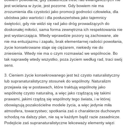
jest wcielana w życie, jest pozorne. Gdy bowiem nie ma
zrozumienia dla czystości jako promocji godności człowieka, dla
ubóstwa jako wartości i dla posłuszeństwa jako tajemnicy
świętości, gdy nie widzi się rad jako dróg prowadzących do
doskonałej miłości, sama forma zewnętrzna ich respektowania nie
jest wystarczająca. Wtedy wprawdzie pozory są zachowane, ale
nie ma entuzjazmu i zapału, brak elementarnej radości powołania,
życie konsekrowane staje się ciężarem, niekiedy nie do
zniesienia. Wtedy nie ma o czym rozmawiać we wspólnocie. Bo
tak naprawdę wtedy wszystko, poza życiem według rad, traci swój
sens.
3. Cieniem życie konsekrowanego jest też czysto naturalistyczny
lub supranaturalistyczny stosunek do wspólnoty. Naturalizm
przejawia się w postawach, które traktują wspólnotę jako
wspólnotę czysto naturalną, a więc jako rządzącą się takimi
prawami, jakimi rządzą się wspólnoty tego świata, i w której
obowiązują pozakościelne modele życia, a więc jedynie miła
atmosfera, towarzystwo; spotkania zaś o charakterze duchowym
schodzą na dalszy plan, nie są w każdym bądź razie zasadnicze.
Podejście zaś supranaturalistyczne lekceważy elementy więzi