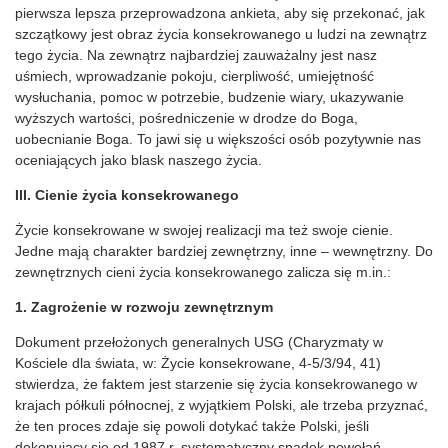
pierwsza lepsza przeprowadzona ankieta, aby się przekonać, jak
szczątkowy jest obraz życia konsekrowanego u ludzi na zewnątrz
tego życia. Na zewnątrz najbardziej zauważalny jest nasz
uśmiech, wprowadzanie pokoju, cierpliwość, umiejętność
wysłuchania, pomoc w potrzebie, budzenie wiary, ukazywanie
wyższych wartości, pośredniczenie w drodze do Boga,
uobecnianie Boga. To jawi się u większości osób pozytywnie nas
oceniających jako blask naszego życia.
III. Cienie życia konsekrowanego
Życie konsekrowane w swojej realizacji ma też swoje cienie.
Jedne mają charakter bardziej zewnętrzny, inne – wewnętrzny. Do
zewnętrznych cieni życia konsekrowanego zalicza się m.in.:
1. Zagrożenie w rozwoju zewnętrznym
Dokument przełożonych generalnych USG (Charyzmaty w
Kościele dla świata, w: Życie konsekrowane, 4-5/3/94, 41)
stwierdza, że faktem jest starzenie się życia konsekrowanego w
krajach półkuli północnej, z wyjątkiem Polski, ale trzeba przyznać,
że ten proces zdaje się powoli dotykać także Polski, jeśli
dokonujący się od 1987 r. systematyczny spadek powołań