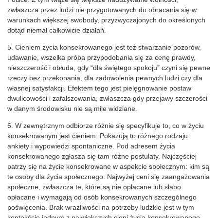
zwłaszcza przez ludzi nie przygotowanych do obracania się w
warunkach większej swobody, przyzwyczajonych do określonych
dotąd niemal całkowicie działań.
5. Cieniem życia konsekrowanego jest też stwarzanie pozorów,
udawanie, wszelka próba przypodobania się za cenę prawdy,
nieszczerość i obłuda, gdy “dla świętego spokoju” czyni się pewne
rzeczy bez przekonania, dla zadowolenia pewnych ludzi czy dla
własnej satysfakcji. Efektem tego jest pielęgnowanie postaw
dwulicowości i zafałszowania, zwłaszcza gdy przejawy szczerości
w danym środowisku nie są mile widziane.
6. W zewnętrznym odbiorze różnie się specyfikuje to, co w życiu
konsekrowanym jest cieniem. Pokazują to różnego rodzaju
ankiety i wypowiedzi spontaniczne. Pod adresem życia
konsekrowanego zgłasza się tam różne postulaty. Najczęściej
patrzy się na życie konsekrowane w aspekcie społecznym: kim są
te osoby dla życia społecznego. Najwyżej ceni się zaangażowania
społeczne, zwłaszcza te, które są nie opłacane lub słabo
opłacane i wymagają od osób konsekrowanych szczególnego
poświęcenia. Brak wrażliwości na potrzeby ludzkie jest w tym
kontekście jednym z największych cieni życia konsekrowanego.