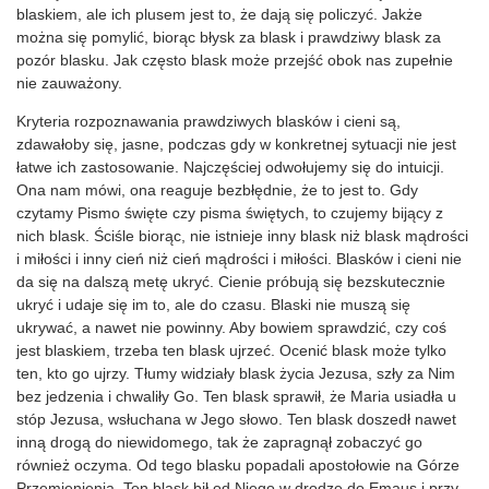
blaskiem, ale ich plusem jest to, że dają się policzyć. Jakże
można się pomylić, biorąc błysk za blask i prawdziwy blask za
pozór blasku. Jak często blask może przejść obok nas zupełnie
nie zauważony.
Kryteria rozpoznawania prawdziwych blasków i cieni są,
zdawałoby się, jasne, podczas gdy w konkretnej sytuacji nie jest
łatwe ich zastosowanie. Najczęściej odwołujemy się do intuicji.
Ona nam mówi, ona reaguje bezbłędnie, że to jest to. Gdy
czytamy Pismo święte czy pisma świętych, to czujemy bijący z
nich blask. Ściśle biorąc, nie istnieje inny blask niż blask mądrości
i miłości i inny cień niż cień mądrości i miłości. Blasków i cieni nie
da się na dalszą metę ukryć. Cienie próbują się bezskutecznie
ukryć i udaje się im to, ale do czasu. Blaski nie muszą się
ukrywać, a nawet nie powinny. Aby bowiem sprawdzić, czy coś
jest blaskiem, trzeba ten blask ujrzeć. Ocenić blask może tylko
ten, kto go ujrzy. Tłumy widziały blask życia Jezusa, szły za Nim
bez jedzenia i chwaliły Go. Ten blask sprawił, że Maria usiadła u
stóp Jezusa, wsłuchana w Jego słowo. Ten blask doszedł nawet
inną drogą do niewidomego, tak że zapragnął zobaczyć go
również oczyma. Od tego blasku popadali apostołowie na Górze
Przemienienia. Ten blask bił od Niego w drodze do Emaus i przy