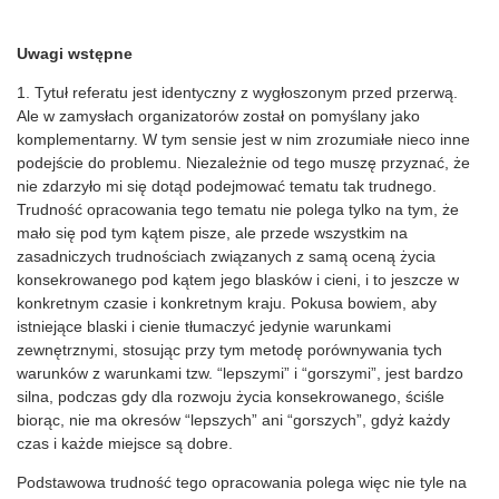
Uwagi wstępne
1. Tytuł referatu jest identyczny z wygłoszonym przed przerwą.
Ale w zamysłach organizatorów został on pomyślany jako
komplementarny. W tym sensie jest w nim zrozumiałe nieco inne
podejście do problemu. Niezależnie od tego muszę przyznać, że
nie zdarzyło mi się dotąd podejmować tematu tak trudnego.
Trudność opracowania tego tematu nie polega tylko na tym, że
mało się pod tym kątem pisze, ale przede wszystkim na
zasadniczych trudnościach związanych z samą oceną życia
konsekrowanego pod kątem jego blasków i cieni, i to jeszcze w
konkretnym czasie i konkretnym kraju. Pokusa bowiem, aby
istniejące blaski i cienie tłumaczyć jedynie warunkami
zewnętrznymi, stosując przy tym metodę porównywania tych
warunków z warunkami tzw. “lepszymi” i “gorszymi”, jest bardzo
silna, podczas gdy dla rozwoju życia konsekrowanego, ściśle
biorąc, nie ma okresów “lepszych” ani “gorszych”, gdyż każdy
czas i każde miejsce są dobre.
Podstawowa trudność tego opracowania polega więc nie tyle na