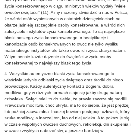
życia konsekrowanego w ciągu minionych wieków wydały “wiele
owoców świętości” (11). A my możemy stwierdzić u nas w Polsce,
że wśród osób wyniesionych w ostatnich dziesięcioleciach na
ołtarze jaśnieją szczególnie osoby konsekrowane, a wśród nich
założyciele instytutów życia konsekrowanego. To są największe
blaski naszego życia konsekrowanego, a beatyfikacje i
kanonizacje osób konsekrowanych to owoc nie tylko wysiłku
materialnego instytutów, ale także owoc ich życia charyzmatem.
W tym sensie każde dążenie do świętości w życiu osoby
konsekrowanej to największy blask tego życia.
4. Wszystkie autentyczne blaski życia konsekrowanego to
właściwie jedynie odblaski życia świętego oraz środki do niego
prowadzące. Każdy autentyczny kontakt z Bogiem, dobra
modlitwa, gdy w różnych formach staje się jakby drugą naturą
człowieka. Święci mieli to do siebie, że prawie zawsze się modlili.
Prawdziwa modlitwa, choć ukryta, ma to do siebie, że jest prędzej
lub później zauważalna. Inaczej bowiem postępuje człowiek, który
szuka modlitwy, a inaczej ten, kto od niej ucieka. A to pokazuje się
w czasie wspólnych ćwiczeń duchowych, rekolekcji, dni skupienia i
w czasie zwykłych nabożeństw, a jeszcze bardziej w