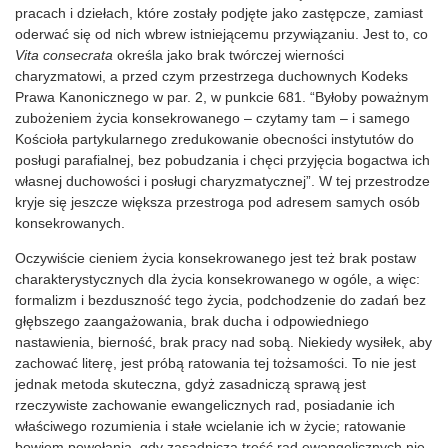
pracach i dziełach, które zostały podjęte jako zastępcze, zamiast
oderwać się od nich wbrew istniejącemu przywiązaniu. Jest to, co
Vita consecrata
określa jako brak twórczej wierności
charyzmatowi, a przed czym przestrzega duchownych Kodeks
Prawa Kanonicznego w par. 2, w punkcie 681. “Byłoby poważnym
zubożeniem życia konsekrowanego – czytamy tam – i samego
Kościoła partykularnego zredukowanie obecności instytutów do
posługi parafialnej, bez pobudzania i chęci przyjęcia bogactwa ich
własnej duchowości i posługi charyzmatycznej”. W tej przestrodze
kryje się jeszcze większa przestroga pod adresem samych osób
konsekrowanych.
Oczywiście cieniem życia konsekrowanego jest też brak postaw
charakterystycznych dla życia konsekrowanego w ogóle, a więc:
formalizm i bezduszność tego życia, podchodzenie do zadań bez
głębszego zaangażowania, brak ducha i odpowiedniego
nastawienia, bierność, brak pracy nad sobą. Niekiedy wysiłek, aby
zachować literę, jest próbą ratowania tej tożsamości. To nie jest
jednak metoda skuteczna, gdyż zasadniczą sprawą jest
rzeczywiste zachowanie ewangelicznych rad, posiadanie ich
właściwego rozumienia i stałe wcielanie ich w życie; ratowanie
bowiem powołania, gdy zasadnicza treść rad ewangelicznych nie