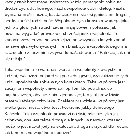
każdy znak braterstwa, zwłaszcza każde pomaganie sobie na
drodze życia duchowego, każda wspólnota dóbr i dialog, każda
wymiana myśli i uczuć, każda cieszenie się osiągnięciami drugich,
serdeczność i rodzinność. Wspólnoty życia konsekrowanego jako
jedno z głównych swoich zadań mają bowiem pokazać, jak
powinna wyglądać prawdziwie chrześcijańska wspólnota. Te
zadania wewnętrzne są ważniejsze od wszystkich innych zadań
na zewnątrz wykonywanych. Ten blask życia wspólnotowego ma
szczególne znaczenie i wzywa do naśladowania. “Patrzcie, jak oni
się miłują!”
Taka wspólnota to warunek tworzenia wspólnoty z wszystkimi
ludźmi, zwłaszcza najbardziej potrzebującymi, wyszukiwanie tych
ludzi, upodobanie sobie w tych kontaktach. Taka wspólnota jest
zaczynem wspólnoty uniwersalnej. Ten, kto potrafi iść do
najuboższego, aby się z nim zjednoczyć, ten jest prawdziwie
bratem każdego człowieka. Znakiem prawdziwej wspólnoty jest
wielka gościnność, otwartość, tworzenie jakby domowego
Kościoła. Taka wspólnota prowadzi do świętości nie tylko jej
członków, ona jest także drogą dla innych; w naszych czasach
może to jest nawet jedynie skuteczna droga i przykład dla rodzin,
jak tam można wspólnotę budować.