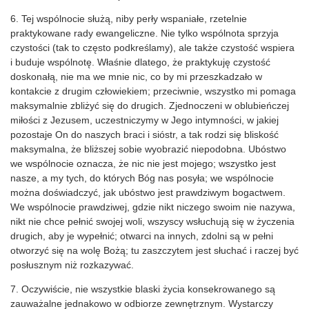
6. Tej wspólnocie służą, niby perły wspaniałe, rzetelnie
praktykowane rady ewangeliczne. Nie tylko wspólnota sprzyja
czystości (tak to często podkreślamy), ale także czystość wspiera
i buduje wspólnotę. Właśnie dlatego, że praktykuję czystość
doskonałą, nie ma we mnie nic, co by mi przeszkadzało w
kontakcie z drugim człowiekiem; przeciwnie, wszystko mi pomaga
maksymalnie zbliżyć się do drugich. Zjednoczeni w oblubieńczej
miłości z Jezusem, uczestniczymy w Jego intymności, w jakiej
pozostaje On do naszych braci i sióstr, a tak rodzi się bliskość
maksymalna, że bliższej sobie wyobrazić niepodobna. Ubóstwo
we wspólnocie oznacza, że nic nie jest mojego; wszystko jest
nasze, a my tych, do których Bóg nas posyła; we wspólnocie
można doświadczyć, jak ubóstwo jest prawdziwym bogactwem.
We wspólnocie prawdziwej, gdzie nikt niczego swoim nie nazywa,
nikt nie chce pełnić swojej woli, wszyscy wsłuchują się w życzenia
drugich, aby je wypełnić; otwarci na innych, zdolni są w pełni
otworzyć się na wolę Bożą; tu zaszczytem jest słuchać i raczej być
posłusznym niż rozkazywać.
7. Oczywiście, nie wszystkie blaski życia konsekrowanego są
zauważalne jednakowo w odbiorze zewnętrznym. Wystarczy