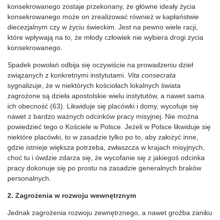
konsekrowanego zostaje przekonany, że główne ideały życia
konsekrowanego może on zrealizować również w kapłaństwie
diecezjalnym czy w życiu świeckim. Jest na pewno wiele racji,
które wpływają na to, że młody człowiek nie wybiera drogi życia
konsekrowanego.
Spadek powołań odbija się oczywiście na prowadzeniu dzieł
związanych z konkretnymi instytutami.
Vita consecrata
sygnalizuje, że w niektórych kościołach lokalnych świata
zagrożone są dzieła apostolskie wielu instytutów, a nawet sama
ich obecność (63). Likwiduje się placówki i domy, wycofuje się
nawet z bardzo ważnych odcinków pracy misyjnej. Nie można
powiedzieć tego o Kościele w Polsce. Jeżeli w Polsce likwiduje się
niektóre placówki, to w zasadzie tylko po to, aby założyć inne,
gdzie istnieje większa potrzeba, zwłaszcza w krajach misyjnych,
choć tu i ówdzie zdarza się, że wycofanie się z jakiegoś odcinka
pracy dokonuje się po prostu na zasadzie generalnych braków
personalnych.
2. Zagrożenia w rozwoju wewnętrznym
Jednak zagrożenia rozwoju zewnętrznego, a nawet groźba zaniku