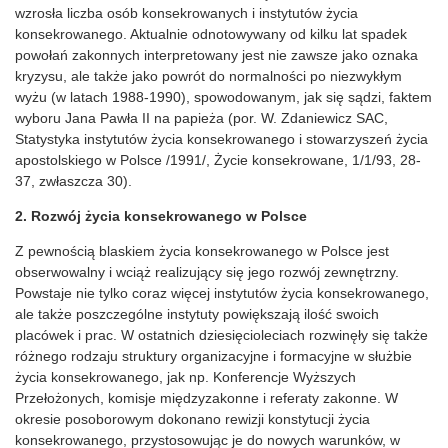
wzrosła liczba osób konsekrowanych i instytutów życia
konsekrowanego. Aktualnie odnotowywany od kilku lat spadek
powołań zakonnych interpretowany jest nie zawsze jako oznaka
kryzysu, ale także jako powrót do normalności po niezwykłym
wyżu (w latach 1988-1990), spowodowanym, jak się sądzi, faktem
wyboru Jana Pawła II na papieża (por. W. Zdaniewicz SAC,
Statystyka instytutów życia konsekrowanego i stowarzyszeń życia
apostolskiego w Polsce /1991/, Życie konsekrowane, 1/1/93, 28-
37, zwłaszcza 30).
2. Rozwój życia konsekrowanego w Polsce
Z pewnością blaskiem życia konsekrowanego w Polsce jest
obserwowalny i wciąż realizujący się jego rozwój zewnętrzny.
Powstaje nie tylko coraz więcej instytutów życia konsekrowanego,
ale także poszczególne instytuty powiększają ilość swoich
placówek i prac. W ostatnich dziesięcioleciach rozwinęły się także
różnego rodzaju struktury organizacyjne i formacyjne w służbie
życia konsekrowanego, jak np. Konferencje Wyższych
Przełożonych, komisje międzyzakonne i referaty zakonne. W
okresie posoborowym dokonano rewizji konstytucji życia
konsekrowanego, przystosowując je do nowych warunków, w