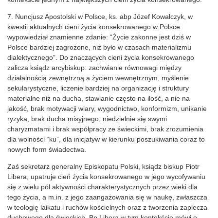
7. Nuncjusz Apostolski w Polsce, ks. abp Józef Kowalczyk, w
kwestii aktualnych cieni życia konsekrowanego w Polsce
wypowiedział znamienne zdanie: “Życie zakonne jest dziś w
Polsce bardziej zagrożone, niż było w czasach materializmu
dialektycznego”. Do znaczących cieni życia konsekrowanego
zalicza ksiądz arcybiskup: zachwianie równowagi między
działalnością zewnętrzną a życiem wewnętrznym, myślenie
sekularystyczne, liczenie bardziej na organizację i struktury
materialne niż na ducha, stawianie często na ilość, a nie na
jakość, brak motywacji wiary, wygodnictwo, konformizm, unikanie
ryzyka, brak ducha misyjnego, niedzielnie się swymi
charyzmatami i brak współpracy ze świeckimi, brak zrozumienia
dla wolności “ku”, dla inicjatyw w kierunku poszukiwania coraz to
nowych form świadectwa.
Zaś sekretarz generalny Episkopatu Polski, ksiądz biskup Piotr
Libera, upatruje cień życia konsekrowanego w jego wycofywaniu
się z wielu pól aktywności charakterystycznych przez wieki dla
tego życia, a m.in. z jego zaangażowania się w naukę, zwłaszcza
w teologię laikatu i ruchów kościelnych oraz z tworzenia zaplecza
duchowego dla świeckich. Bp Libera w tym kontekście mówi o