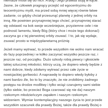
niemalże modli się do nich. A Bóg i Jego prawda stoją w kącie.
Jasne, że człowiek pragnący przejść od egocentryzmu do
teocentryzmu myśli, ma przed sobą mniej więcej równie łatwe
zadanie, co gdyby chciał przesunąć planetę z jednej orbity na
inną. Ale powinien przynajmniej tego chcieć, przynajmniej starać
się odstawić na bok swoje wcześniejsze, przyziemne cele i nie
podnosić lamentu, kiedy Bóg (który chce i może tego dokonać)
zaczyna go z tej pierwotnej orbity zsuwać. I to, jak się wydaje,
zsuwać prosto w międzyplanetarną próżnię.
Jeżeli mamy wytrwać, to przede wszystkim nie wolno nam wracać
do fazy poprzedniej i w kółko zaczynać wszystko jeszcze raz, i
jeszcze raz, od początku. Dużo szkody robią piewcy i głosiciele
takiej sztucznej młodości, którzy uczą, że dopiero wtedy będzie z
nami dobrze, kiedy zdołamy wytrwać przez całe życie w
nowicjackiej gorliwości. A naprawdę to dopiero wtedy byłoby z
nami bardzo źle, bo to by znaczyło, że nie zrobiliśmy żadnego
postępu na drodze modlitwy i tylko wciąż czarujemy sami siebie
(tylko siebie, bo przecież Boga czarować się nie da) naszym
rzekomym młodzieńczym zapałem i naszym rzekomym
widzeniem. Wymiar kontemplacyjny naszego życia to jest przede
wszystkim szacunek dla prawdy Bożej, także dla prawdy Bożej o