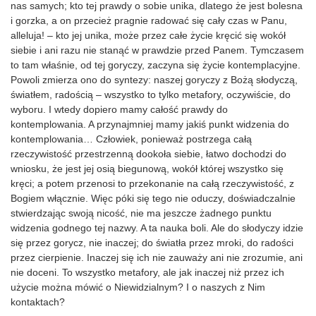
nas samych; kto tej prawdy o sobie unika, dlatego że jest bolesna
i gorzka, a on przecież pragnie radować się cały czas w Panu,
alleluja! – kto jej unika, może przez całe życie kręcić się wokół
siebie i ani razu nie stanąć w prawdzie przed Panem. Tymczasem
to tam właśnie, od tej goryczy, zaczyna się życie kontemplacyjne.
Powoli zmierza ono do syntezy: naszej goryczy z Bożą słodyczą,
światłem, radością – wszystko to tylko metafory, oczywiście, do
wyboru. I wtedy dopiero mamy całość prawdy do
kontemplowania. A przynajmniej mamy jakiś punkt widzenia do
kontemplowania… Człowiek, ponieważ postrzega całą
rzeczywistość przestrzenną dookoła siebie, łatwo dochodzi do
wniosku, że jest jej osią biegunową, wokół której wszystko się
kręci; a potem przenosi to przekonanie na całą rzeczywistość, z
Bogiem włącznie. Więc póki się tego nie oduczy, doświadczalnie
stwierdzając swoją nicość, nie ma jeszcze żadnego punktu
widzenia godnego tej nazwy. A ta nauka boli. Ale do słodyczy idzie
się przez gorycz, nie inaczej; do światła przez mroki, do radości
przez cierpienie. Inaczej się ich nie zauważy ani nie zrozumie, ani
nie doceni. To wszystko metafory, ale jak inaczej niż przez ich
użycie można mówić o Niewidzialnym? I o naszych z Nim
kontaktach?