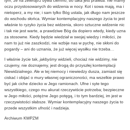
tym, że na zewnątrz bywa ciemno, bo taka jest prawda: nie mamy
oczu przystosowanych do widzenia w nocy. Kot i sowa mają, ma i
nietoperz, a my nie; i sam tylko Bóg ustala, jak długo nam jeszcze
do wschodu słońca. Wymiar kontemplacyjny naszego życia to jest
właśnie to ryzyko życia bez widzenia, skoro sztuczne widzenie nic
i tak nie jest warte, a prawdziwe Bóg da dopiero wtedy, kiedy uzna
za stosowne. Kiedy będzie wiedział w swojej wiedzy i miłości, że
nam to już nie zaszkodzi, nie wzbije nas w pychę, nie skłoni do
pogardy – ani do uznania, że już więcej wysiłku nie trzeba…
I właśnie życie tak,
jakbyśmy
widzieli, chociaż nie widzimy, nie
czujemy, nie doznajemy, jest drogą do przyszłej kontemplacji
Niewidzialnego. Ale w tej niemocy i niewiedzy dusza, zamiast się
ciskać i obijać o mury własnej ograniczoności, ma wszelkie prawo
być jak ciche dziecko w Jego ramionach. Ufne i syte tego
wszystkiego, czego mu akurat rzeczywiście potrzeba; bezpieczne
w Jego miłości, potężne Jego potęgą, i to tym bardziej, im jest w
rzeczywistości słabsze. Wymiar kontemplacyjny naszego życia to
przede wszystkim ufność i nadzieja.
Archiwum KWPZM