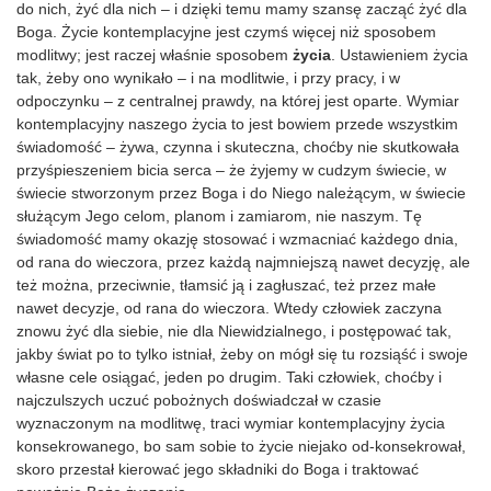
do nich, żyć dla nich – i dzięki temu mamy szansę zacząć żyć dla
Boga. Życie kontemplacyjne jest czymś więcej niż sposobem
modlitwy; jest raczej właśnie sposobem
życia
. Ustawieniem życia
tak, żeby ono wynikało – i na modlitwie, i przy pracy, i w
odpoczynku – z centralnej prawdy, na której jest oparte. Wymiar
kontemplacyjny naszego życia to jest bowiem przede wszystkim
świadomość – żywa, czynna i skuteczna, choćby nie skutkowała
przyśpieszeniem bicia serca – że żyjemy w cudzym świecie, w
świecie stworzonym przez Boga i do Niego należącym, w świecie
służącym Jego celom, planom i zamiarom, nie naszym. Tę
świadomość mamy okazję stosować i wzmacniać każdego dnia,
od rana do wieczora, przez każdą najmniejszą nawet decyzję, ale
też można, przeciwnie, tłamsić ją i zagłuszać, też przez małe
nawet decyzje, od rana do wieczora. Wtedy człowiek zaczyna
znowu żyć dla siebie, nie dla Niewidzialnego, i postępować tak,
jakby świat po to tylko istniał, żeby on mógł się tu rozsiąść i swoje
własne cele osiągać, jeden po drugim. Taki człowiek, choćby i
najczulszych uczuć pobożnych doświadczał w czasie
wyznaczonym na modlitwę, traci wymiar kontemplacyjny życia
konsekrowanego, bo sam sobie to życie niejako od-konsekrował,
skoro przestał kierować jego składniki do Boga i traktować