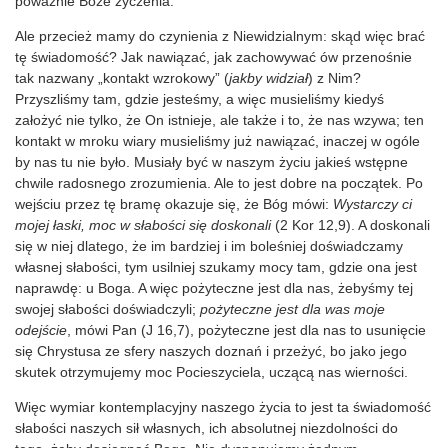
poważnie Boże życzenia.
Ale przecież mamy do czynienia z Niewidzialnym: skąd więc brać
tę świadomość? Jak nawiązać, jak zachowywać ów przenośnie
tak nazwany „kontakt wzrokowy” (
jakby widział
) z Nim?
Przyszliśmy tam, gdzie jesteśmy, a więc musieliśmy kiedyś
założyć nie tylko, że On istnieje, ale także i to, że nas wzywa; ten
kontakt w mroku wiary musieliśmy już nawiązać, inaczej w ogóle
by nas tu nie było. Musiały być w naszym życiu jakieś wstępne
chwile radosnego zrozumienia. Ale to jest dobre na początek. Po
wejściu przez tę bramę okazuje się, że Bóg mówi:
Wystarczy ci
mojej łaski, moc w słabości się doskonali
(2 Kor 12,9). A doskonali
się w niej dlatego, że im bardziej i im boleśniej doświadczamy
własnej słabości, tym usilniej szukamy mocy tam, gdzie ona jest
naprawdę: u Boga. A więc pożyteczne jest dla nas, żebyśmy tej
swojej słabości doświadczyli;
pożyteczne jest dla was moje
odejście
, mówi Pan (J 16,7), pożyteczne jest dla nas to usunięcie
się Chrystusa ze sfery naszych doznań i przeżyć, bo jako jego
skutek otrzymujemy moc Pocieszyciela, uczącą nas wierności.
Więc wymiar kontemplacyjny naszego życia to jest ta świadomość
słabości naszych sił własnych, ich absolutnej niezdolności do