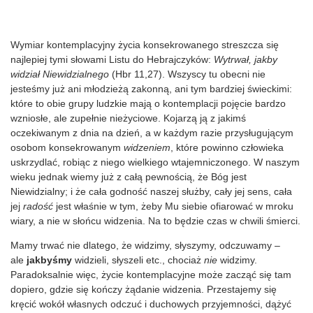
Wymiar kontemplacyjny życia konsekrowanego streszcza się
najlepiej tymi słowami Listu do Hebrajczyków:
Wytrwał, jakby
widział Niewidzialnego
(Hbr 11,27). Wszyscy tu obecni nie
jesteśmy już ani młodzieżą zakonną, ani tym bardziej świeckimi:
które to obie grupy ludzkie mają o kontemplacji pojęcie bardzo
wzniosłe, ale zupełnie nieżyciowe. Kojarzą ją z jakimś
oczekiwanym z dnia na dzień, a w każdym razie przysługującym
osobom konsekrowanym
widzeniem
, które powinno człowieka
uskrzydlać, robiąc z niego wielkiego wtajemniczonego. W naszym
wieku jednak wiemy już z całą pewnością, że Bóg jest
Niewidzialny; i że cała godność naszej służby, cały jej sens, cała
jej
radość
jest właśnie w tym, żeby Mu siebie ofiarować w mroku
wiary, a nie w słońcu widzenia. Na to będzie czas w chwili śmierci.
Mamy trwać nie dlatego, że widzimy, słyszymy, odczuwamy –
ale
jakbyśmy
widzieli, słyszeli etc., chociaż
nie
widzimy.
Paradoksalnie więc, życie kontemplacyjne może zacząć się tam
dopiero, gdzie się kończy żądanie widzenia. Przestajemy się
kręcić wokół własnych odczuć i duchowych przyjemności, dążyć