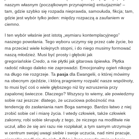
naszym własnym (początkowym przynajmniej) entuzjazmie! –
tam, gdzie szybko się rozpada nieprawda, samoułuda, fikcja; tam,
gdzie jest wybór tylko jeden: między rozpaczą a zaufaniem w
ciemno.
I ten wybór właśnie jest istotą „wymiaru kontemplacyjnego”
naszego powołania. Tego wyboru uczymy się przez całe życie, bo
ma przecież wiele kolejnych stopni, i do niego musimy formować
naszą młodzież. Musi być prosty i głęboki jak
gregoriańskie
Credo
, a nie płytki jak gitarowa śpiewka. Płytka
radość nikogo daleko nie zaprowadzi. Emocjonalny ogień nikogo
na długo nie rozgrzeje. Ta
pasja
dla Ewangelii, o której mówimy
na obecnym zjeździe, i którą pragniemy rozpalić nasze wspólnoty,
to musi być coś o wiele głębszego niż łzy wzruszenia przy
zapalonej świeczce. Dlaczego? Wszyscy to wiemy, ale powiedzmy
sobie raz jeszcze: dlatego, że uczuciowa pobożność ma
tendencję do zasłaniania nam Boga samego. Bardzo łatwo z niej
zrobić sobie cel i miarę życia. I wtedy człowiek, także człowiek
zakonny, robi sobie skrupuły z tego, że niczego na modlitwie nie
uczuł, albo że się ani razu nie rozpłakał; a tym samym utrzymuje
w centrum swojej uwagi
siebie
i swoje uczucia, nad nimi pracuje,