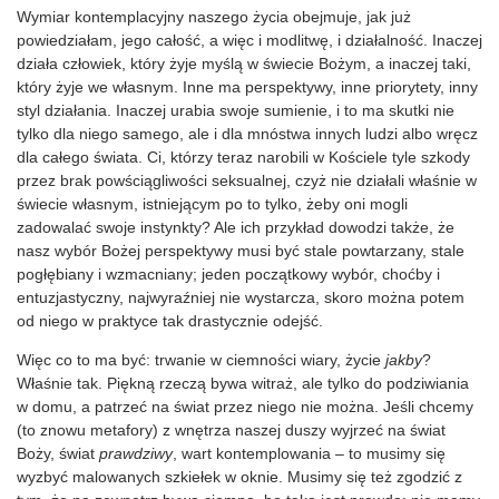
Wymiar kontemplacyjny naszego życia obejmuje, jak już
powiedziałam, jego całość, a więc i modlitwę, i działalność. Inaczej
działa człowiek, który żyje myślą w świecie Bożym, a inaczej taki,
który żyje we własnym. Inne ma perspektywy, inne priorytety, inny
styl działania. Inaczej urabia swoje sumienie, i to ma skutki nie
tylko dla niego samego, ale i dla mnóstwa innych ludzi albo wręcz
dla całego świata. Ci, którzy teraz narobili w Kościele tyle szkody
przez brak powściągliwości seksualnej, czyż nie działali właśnie w
świecie własnym, istniejącym po to tylko, żeby oni mogli
zadowalać swoje instynkty? Ale ich przykład dowodzi także, że
nasz wybór Bożej perspektywy musi być stale powtarzany, stale
pogłębiany i wzmacniany; jeden początkowy wybór, choćby i
entuzjastyczny, najwyraźniej nie wystarcza, skoro można potem
od niego w praktyce tak drastycznie odejść.
Więc co to ma być: trwanie w ciemności wiary, życie
jakby
?
Właśnie tak. Piękną rzeczą bywa witraż, ale tylko do podziwiania
w domu, a patrzeć na świat przez niego nie można. Jeśli chcemy
(to znowu metafory) z wnętrza naszej duszy wyjrzeć na świat
Boży, świat
prawdziwy
, wart kontemplowania – to musimy się
wyzbyć malowanych szkiełek w oknie. Musimy się też zgodzić z