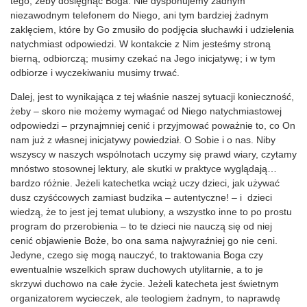
tego, żeby dosięgnąć Boga. Nie dysponujemy żadnym
niezawodnym telefonem do Niego, ani tym bardziej żadnym
zaklęciem, które by Go zmusiło do podjęcia słuchawki i udzielenia
natychmiast odpowiedzi. W kontakcie z Nim jesteśmy stroną
bierną, odbiorczą; musimy czekać na Jego inicjatywę; i w tym
odbiorze i wyczekiwaniu musimy trwać.
Dalej, jest to wynikająca z tej właśnie naszej sytuacji konieczność,
żeby – skoro nie możemy wymagać od Niego natychmiastowej
odpowiedzi – przynajmniej cenić i przyjmować poważnie to, co On
nam już z własnej inicjatywy powiedział. O Sobie i o nas. Niby
wszyscy w naszych wspólnotach uczymy się prawd wiary, czytamy
mnóstwo stosownej lektury, ale skutki w praktyce wyglądają…
bardzo różnie. Jeżeli katechetka wciąż uczy dzieci, jak używać
dusz czyśćcowych zamiast budzika – autentyczne! – i dzieci
wiedzą, że to jest jej temat ulubiony, a wszystko inne to po prostu
program do przerobienia – to te dzieci nie nauczą się od niej
cenić objawienie Boże, bo ona sama najwyraźniej go nie ceni.
Jedyne, czego się mogą nauczyć, to traktowania Boga czy
ewentualnie wszelkich spraw duchowych utylitarnie, a to je
skrzywi duchowo na całe życie. Jeżeli katecheta jest świetnym
organizatorem wycieczek, ale teologiem żadnym, to naprawdę