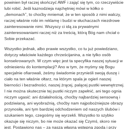
powinien był raczej skończyć AWF i zająć się tym, co rzeczywiście
lubi robić. Jeśli kaznodzieja najchętniej mówi w kółko o
„demonach”, to choćby mniemał, że w ten sposób z nimi walczy,
raczej właśnie robi im reklamę i budzi w słuchaczach niezdrowe
zainteresowanie nimi. Wszyscy ci idą za prywatnymi
zainteresowaniami raczej niż za treścią, którą Bóg nam chciał o
Sobie przekazać.
Wszystko jednak, albo prawie wszystko, co tu już powiedziano,
dotyczy właściwie każdego chrześcijanina, a nie tylko osób
konsekrowanych. W czym więc jest ta specyfika naszej sytuacji w
odniesieniu do kontemplacji? Ano w tym, że myśmy się Bogu
specjalnie ofiarowali, żeśmy świadomie przynieśli swoją duszę i
ciało na ten właśnie ołtarz, na którym spala je ogień naszej
bierności i bezradności, naszej żrącej, palącej pustki wewnętrznej.
I nie można skutecznie tej pustki niczym zapełnić, ani tego ognia
niczym ugasić: ani działalnością, choćby najbardziej sensowną i
podziwianą, ani wyobraźnią, choćby nam najpobożniejsze obrazy
przynosiła, ani tym bardziej odchodzeniem od naszych ślubów i
szukaniem tego, czegośmy się wyrzekli. Wszystko to szybko
okazuje się niczym, bo nie może okazać się Czymś, skoro nie
jest. Postawiono nas – za naszą własną wstępną zgodą i przy