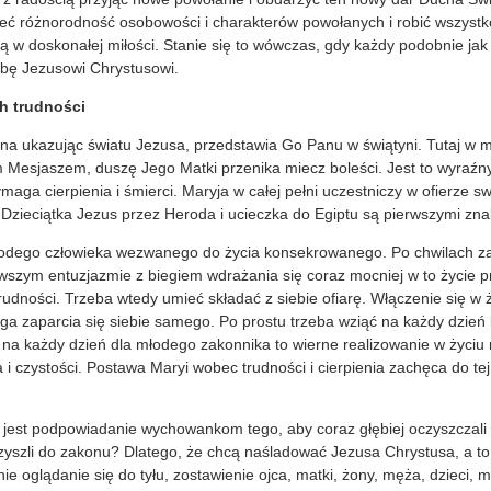
ieć różnorodność osobowości i charakterów powołanych i robić wszystko
ą w doskonałej miłości. Stanie się to wówczas, gdy każdy podobnie jak
żbę Jezusowi Chrystusowi.
h trudności
na ukazując światu Jezusa, przedstawia Go Panu w świątyni. Tutaj w 
 Mesjaszem, duszę Jego Matki przenika miecz boleści. Jest to wyraźny
maga cierpienia i śmierci. Maryja w całej pełni uczestniczy w ofierze 
Dzieciątka Jezus przez Heroda i ucieczka do Egiptu są pierwszymi zna
łodego człowieka wezwanego do życia konsekrowanego. Po chwilach z
wszym entuzjazmie z biegiem wdrażania się coraz mocniej w to życie 
rudności. Trzeba wtedy umieć składać z siebie ofiarę. Włączenie się w 
 zaparcia się siebie samego. Po prostu trzeba wziąć na każdy dzień 
a każdy dzień dla młodego zakonnika to wierne realizowanie w życiu 
i czystości. Postawa Maryi wobec trudności i cierpienia zachęca do tej
est podpowiadanie wychowankom tego, aby coraz głębiej oczyszczali
zyszli do zakonu? Dlatego, że chcą naśladować Jezusa Chrystusa, a to
ie oglądanie się do tyłu, zostawienie ojca, matki, żony, męża, dzieci, 