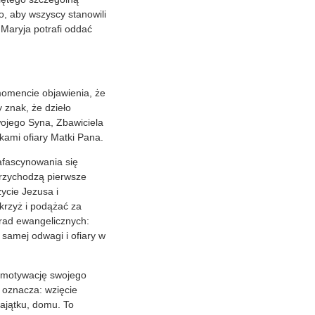
, aby wszyscy stanowili
 Maryja potrafi oddać
momencie objawienia, że
 znak, że dzieło
swojego Syna, Zbawiciela
kami ofiary Matki Pana.
afascynowania się
przychodzą pierwsze
życie Jezusa i
krzyż i podążać za
rad ewangelicznych:
 samej odwagi i ofiary w
 motywację swojego
 oznacza: wzięcie
majątku, domu. To