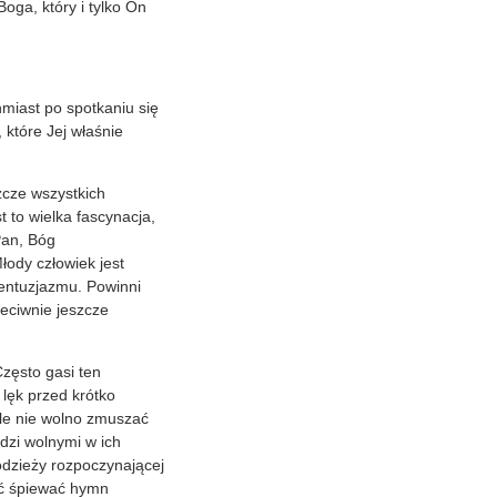
oga, który i tylko On
hmiast po spotkaniu się
 które Jej właśnie
zcze wszystkich
 to wielka fascynacja,
Pan, Bóg
ody człowiek jest
entuzjazmu. Powinni
zeciwnie jeszcze
zęsto gasi ten
lęk przed krótko
ale nie wolno zmuszać
dzi wolnymi w ich
odzieży rozpoczynającej
ić śpiewać hymn