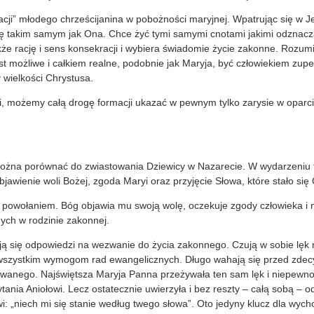
cji” młodego chrześcijanina w pobożności maryjnej. Wpatrując się w J
ię takim samym jak Ona. Chce żyć tymi samymi cnotami jakimi odznacza
kże rację i sens konsekracji i wybiera świadomie życie zakonne. Rozu
st możliwe i całkiem realne, podobnie jak Maryja, być człowiekiem zu
 wielkości Chrystusa.
, możemy całą drogę formacji ukazać w pewnym tylko zarysie w oparci
ożna porównać do zwiastowania Dziewicy w Nazarecie. W wydarzeniu 
awienie woli Bożej, zgoda Maryi oraz przyjęcie Słowa, które stało się 
 powołaniem. Bóg objawia mu swoją wolę, oczekuje zgody człowieka i 
ych w rodzinie zakonnej.
ją się odpowiedzi na wezwanie do życia zakonnego. Czują w sobie lęk 
wszystkim wymogom rad ewangelicznych. Długo wahają się przed zde
wanego. Najświętsza Maryja Panna przeżywała ten sam lęk i niepewność,
tania Aniołowi. Lecz ostatecznie uwierzyła i bez reszty – całą sobą – 
i: „niech mi się stanie według twego słowa”. Oto jedyny klucz dla wy