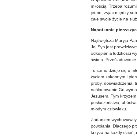
miłością. Trzeba rozum
jedno, żyjąc między sob
całe swoje życie na słu
Napotkanie pierwszyc
Najświętsza Maryja Pan
Jej Syn jest prawdziwym
odkupienia ludzkości wy
świata. Prześladowanie 
To samo dzieje się u m
życiem zakonnym i pier
próby, doświadczenia, t
naśladowanie Go wymaga
Jezusem. Tym krzyżem n
posłuszeństwa, ubóstwa 
młodym człowieku.
Zadaniem wychowawcy j
powołania. Dlaczego pr
krzyża na każdy dzień, n