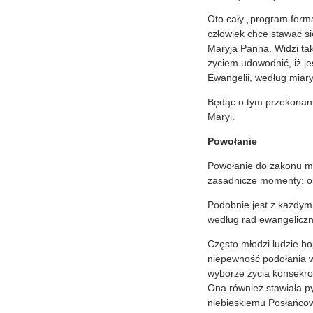
Oto cały „program forma
człowiek chce stawać s
Maryja Panna. Widzi ta
życiem udowodnić, iż je
Ewangelii, według miary
Będąc o tym przekonani
Maryi.
Powołanie
Powołanie do zakonu m
zasadnicze momenty: obj
Podobnie jest z każdym
według rad ewangeliczn
Często młodzi ludzie bo
niepewność podołania 
wyborze życia konsekro
Ona również stawiała py
niebieskiemu Posłańcow