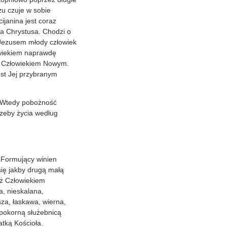
zu czuje w sobie
janina jest coraz
a Chrystusa. Chodzi o
a Jezusem młody człowiek
owiekiem naprawdę
ym Człowiekiem Nowym.
est Jej przybranym
. Wtedy pobożność
rzeby życia według
 Formujący winien
ię jakby drugą małą
eż Człowiekiem
a, nieskalana,
za, łaskawa, wierna,
t pokorną służebnicą
tką Kościoła.