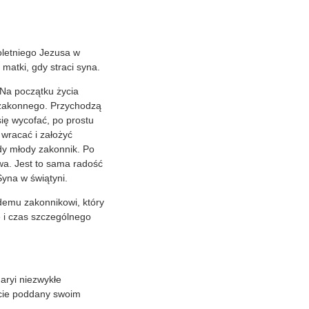
oletniego Jezusa w
matki, gdy straci syna.
 Na początku życia
a zakonnego. Przychodzą
się wycofać, po prostu
 wracać i założyć
żdy młody zakonnik. Po
twa. Jest to sama radość
Syna w świątyni.
demu zakonnikowi, który
e i czas szczególnego
aryi niezwykłe
icie poddany swoim