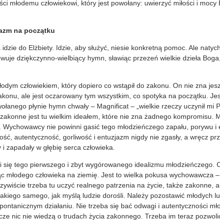
ci młodemu człowiekowi, który jest powołany: uwierzyć miłości i mocy B
zjazm na początku
idzie do Elżbiety. Idzie, aby służyć, niesie konkretną pomoc. Ale natyc
uje dziękczynno-wielbiący hymn, sławiąc przezeń wielkie dzieła Boga,
łodym człowiekiem, który dopiero co wstąpił do zakonu. On nie zna jes
zakonu, ale jest oczarowany tym wszystkim, co spotyka na początku. Jest
łanego płynie hymn chwały – Magnificat – „wielkie rzeczy uczynił mi 
akonne jest tu wielkim ideałem, które nie zna żadnego kompromisu. Mł
. Wychowawcy nie powinni gasić tego młodzieńczego zapału, porywu i 
żość, autentyczność, gorliwość i entuzjazm nigdy nie zgasły, a wręcz pr
 i zapadały w głębię serca człowieka.
się tego pierwszego i zbyt wygórowanego idealizmu młodzieńczego. C
c młodego człowieka na ziemię. Jest to wielka pokusa wychowawcza – 
ywiście trzeba tu uczyć realnego patrzenia na życie, także zakonne, 
akiego samego, jak myślą ludzie dorośli. Należy pozostawić młodych lu
ontanicznym działaniu. Nie trzeba się bać odwagi i autentyczności mł
zcze nic nie wiedzą o trudach życia zakonnego. Trzeba im teraz pozwol