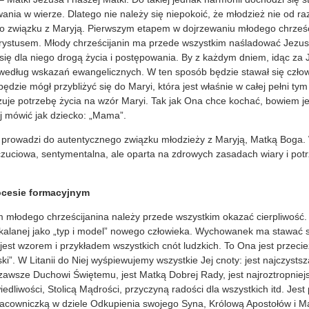
ewania w wierze. Dlatego nie należy się niepokoić, że młodzież nie od ra
o związku z Maryją. Pierwszym etapem w dojrzewaniu młodego chrześci
hrystusem. Młody chrześcijanin ma przede wszystkim naśladować Jezus
 się dla niego drogą życia i postępowania. By z każdym dniem, idąc z
 według wskazań ewangelicznych. W ten sposób będzie stawał się czł
dzie mógł przybliżyć się do Maryi, która jest właśnie w całej pełni t
zuje potrzebę życia na wzór Maryi. Tak jak Ona chce kochać, bowiem j
j mówić jak dziecko: „Mama”.
le prowadzi do autentycznego związku młodzieży z Maryją, Matką Boga
uczuciowa, sentymentalna, ale oparta na zdrowych zasadach wiary i pot
ocesie formacyjnym
 młodego chrześcijanina należy przede wszystkim okazać cierpliwość.
alanej jako „typ i model” nowego człowieka. Wychowanek ma stawać s
est wzorem i przykładem wszystkich cnót ludzkich. To Ona jest przeci
i”. W Litanii do Niej wyśpiewujemy wszystkie Jej cnoty: jest najczystsz
zawsze Duchowi Świętemu, jest Matką Dobrej Rady, jest najroztropniejs
iedliwości, Stolicą Mądrości, przyczyną radości dla wszystkich itd. Jes
acowniczką w dziele Odkupienia swojego Syna, Królową Apostołów i Ma