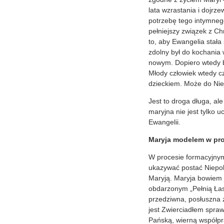
lata wzrastania i dojrz
potrzebę tego intymneg
pełniejszy związek z C
to, aby Ewangelia stała
zdolny był do kochania
nowym. Dopiero wtedy bę
Młody człowiek wtedy c
dzieckiem. Może do Nie
Jest to droga długa, a
maryjna nie jest tylko 
Ewangelii.
Maryja modelem w pr
W procesie formacyjnym
ukazywać postać Niepok
Maryją. Maryja bowiem j
obdarzonym „Pełnią Łask
przedziwna, posłuszna 
jest Zwierciadłem spraw
Pańską, wierną współpr