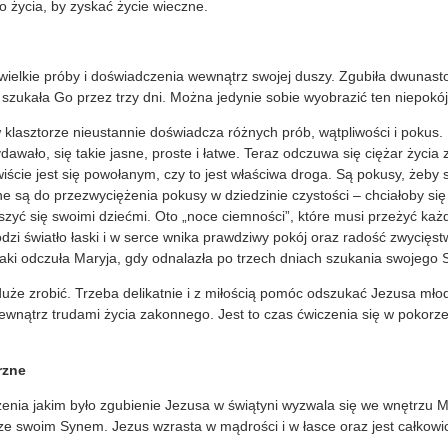
 życia, by zyskać życie wieczne.
wielkie próby i doświadczenia wewnątrz swojej duszy. Zgubiła dwunast
 szukała Go przez trzy dni. Można jedynie sobie wyobrazić ten niepokój 
 klasztorze nieustannie doświadcza różnych prób, wątpliwości i pokus.
wało, się takie jasne, proste i łatwe. Teraz odczuwa się ciężar życi
wiście jest się powołanym, czy to jest właściwa droga. Są pokusy, żeby 
ne są do przezwyciężenia pokusy w dziedzinie czystości – chciałoby się
szyć się swoimi dziećmi. Oto „noce ciemności”, które musi przeżyć ka
dzi światło łaski i w serce wnika prawdziwy pokój oraz radość zwycięs
jaki odczuła Maryja, gdy odnalazła po trzech dniach szukania swojego 
e zrobić. Trzeba delikatnie i z miłością pomóc odszukać Jezusa mło
ewnątrz trudami życia zakonnego. Jest to czas ćwiczenia się w pokorz
rzne
enia jakim było zgubienie Jezusa w świątyni wyzwala się we wnętrzu M
e swoim Synem. Jezus wzrasta w mądrości i w łasce oraz jest całkow