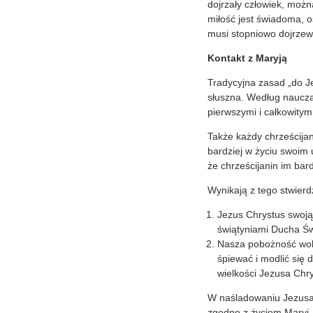
dojrzały człowiek, możn
miłość jest świadoma, o
musi stopniowo dojrzew
Kontakt z Maryją
Tradycyjna zasad „do J
słuszna. Według naucza
pierwszymi i całkowity
Także każdy chrześcijan
bardziej w życiu swoim
że chrześcijanin im bar
Wynikają z tego stwier
Jezus Chrystus swoją
świątyniami Ducha Ś
Nasza pobożność wobe
śpiewać i modlić się
wielkości Jezusa Chr
W naśladowaniu Jezusa 
zgodne z życiem Maryi –