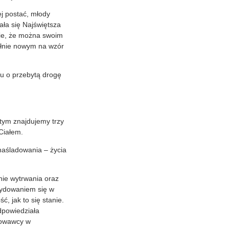
ej postać, młody
ła się Najświętsza
mie, że można swoim
pełnie nowym na wzór
u o przebytą drogę
tym znajdujemy trzy
Ciałem.
naśladowania – życia
nie wytrwania oraz
cydowaniem się w
 jak to się stanie.
odpowiedziała
chowawcy w