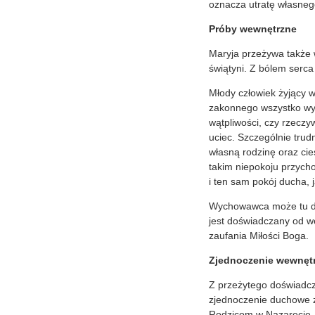
oznacza utratę własnego
Próby wewnętrzne
Maryja przeżywa także 
świątyni. Z bólem serca
Młody człowiek żyjący w
zakonnego wszystko wyda
wątpliwości, czy rzeczy
uciec. Szczególnie trud
własną rodzinę oraz cie
takim niepokoju przycho
i ten sam pokój ducha, 
Wychowawca może tu duż
jest doświadczany od w
zaufania Miłości Boga.
Zjednoczenie wewnęt
Z przeżytego doświadcz
zjednoczenie duchowe z
Rodzicom w Nazarecie.