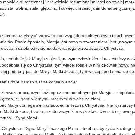
a mówić o autentycznej i prawdziwie rozumianej miłości do swojej matk
sobista, wolna, stała, głęboka, Tak więc chrześcijanin do autentycznej 
ać.
ezusa przez Maryję” zarówno pod względem doktrynalnym i duchowym je
nia św. Pawła Apostoła, Maryja jest nowym stworzeniem, jest „nowym c
m owocem dzieła odkupienia dokonanego przez Jezusa Chrystusa.
in, podobnie jak Maryja staje się nowym człowiekiem i uczestniczy w dz
 upodabnia się do Chrystusa, tym więcej rośnie w nim człowiek nowy. 
dziej podobny jest do Maryi, Matki Jezusa, tym więcej upodabnia się do
dzenia dwie bardzo ważne konsekwencje:
 zbawczą mocą czyni każdego z nas podobnym jak Maryja – niepokalan
więtego, sługami wiernymi, mocnymi w walce ze złem …
c Maryi domaga się naśladowania Jezusa Chrystusa. Nie wystarczy tyl
 do Matki Jezusa, trzeba przede wszystkim wykształcać w sobie „nowego
ystusa – Syna Maryi.
Chrystusa – Syna Maryi i naszego Pana – trzeba, aby życie każdego c
 Matki Jezusa i naszej Matki. Do takiej jednak harmonii dochodzi się 