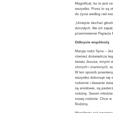
Magnificat, bo to jest 
wszystko. Przez to są o
do życia według rad ewa
„Umiejcie słuchać głos
dorosłych. Ale ich zapa
przemówienie Papieża P
Odkrycie wspólnoty
Maryja rodzi Syna – Jez
również doświadcza teg
światu Jezusa, innymi s
chorych i zranionych, w
W ten sposób powołany 
wszystko dokonuje się w
rodzenie i dawanie świa
są aniołowie, są paster
rodzinę. Swoim młodzień
nowej rodzinie. Chce w 
Rodziny.
Wspólnota zaś powinna 