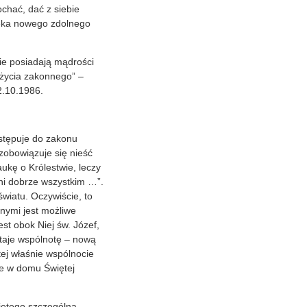
ochać, dać z siebie
wieka nowego zdolnego
ie posiadają mądrości
 życia zakonnego” –
2.10.1986.
wstępuje do zakonu
zobowiązuje się nieść
aukę o Królestwie, leczy
yni dobrze wszystkim …”.
wiatu. Oczywiście, to
nnymi jest możliwe
st obok Niej św. Józef,
staje wspólnotę – nową
tej właśnie wspólnocie
ie w domu Świętej
iętego szczególną