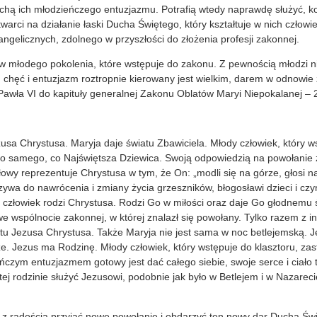
cechą ich młodzieńczego entuzjazmu. Potrafią wtedy naprawdę służyć, k
twarci na działanie łaski Ducha Świętego, który kształtuje w nich czło
ngelicznych, zdolnego w przyszłości do złożenia profesji zakonnej.
ów młodego pokolenia, które wstępuje do zakonu. Z pewnością młodzi n
ł, chęć i entuzjazm roztropnie kierowany jest wielkim, darem w odnowie
awła VI do kapituły generalnej Zakonu Oblatów Maryi Niepokalanej – 
usa Chrystusa. Maryja daje światu Zbawiciela. Młody człowiek, który 
o samego, co Najświętsza Dziewica. Swoją odpowiedzią na powołanie 
łowy reprezentuje Chrystusa w tym, że On: „modli się na górze, głosi n
zywa do nawrócenia i zmiany życia grzeszników, błogosławi dzieci i cz
człowiek rodzi Chrystusa. Rodzi Go w miłości oraz daje Go głodnemu ś
e wspólnocie zakonnej, w której znalazł się powołany. Tylko razem z i
tu Jezusa Chrystusa. Także Maryja nie jest sama w noc betlejemską. Je
ze. Jezus ma Rodzinę. Młody człowiek, który wstępuje do klasztoru, za
czym entuzjazmem gotowy jest dać całego siebie, swoje serce i ciało 
tej rodzinie służyć Jezusowi, podobnie jak było w Betlejem i w Nazarec
z radością przyjąć nowe powołanie i obdarzyć ten nowy dar Ducha Św