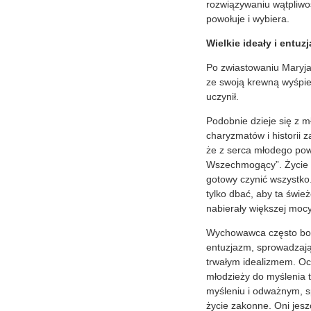
rozwiązywaniu wątpliwoś
powołuje i wybiera.
Wielkie ideały i entu
Po zwiastowaniu Maryja 
ze swoją krewną wyśpiew
uczynił.
Podobnie dzieje się z m
charyzmatów i historii 
że z serca młodego powo
Wszechmogący”. Życie z
gotowy czynić wszystko
tylko dbać, aby ta świe
nabierały większej mocy
Wychowawca często boi 
entuzjazm, sprowadzają
trwałym idealizmem. Ocz
młodzieży do myślenia t
myśleniu i odważnym, sp
życie zakonne. Oni jes