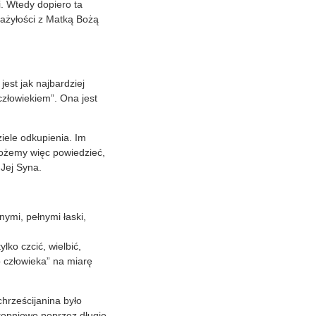
i. Wtedy dopiero ta
zażyłości z Matką Bożą
st jak najbardziej
złowiekiem”. Ona jest
iele odkupienia. Im
Możemy więc powiedzieć,
 Jej Syna.
ymi, pełnymi łaski,
ko czcić, wielbić,
 człowieka” na miarę
hrześcijanina było
stopniowo poprzez długie