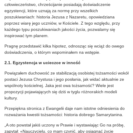
człowieczeństwo, chrześcijanie posiadają doświadczenie
egzystencji, które uznają za normę przy wszelkich
poszukiwaniach: historia Jezusa z Nazaretu, opowiedziana
poprzez wiarę jego uczniów, w Kościele. Z tego względu, przy
każdego typu poszukiwaniach jakości życia, pozwalamy się
inspirować tym planem.
Pragnę przedstawić kilka hipotez, odnosząc się wciąż do owego
doświadczenia, o którym wspominałem na wstępie.
2.1. Egzystencja w ucieczce w inność
Powiązałem duchowość ze stabilizacją osobistej tożsamości wokół
postaci Jezusa Chrystusa i jego posłania, jak widać aktualnie ze
wspólnoty kościelnej. Jaka jest owa tożsamość? Wiele jest
propozycji pojawiających się dziś w tyglu różnorakich modeli
kultury.
Przepiękna stronica z Ewangelii daje nam istotne odniesienia do
rozważania kwestii tożsamości: historia dobrego Samarytanina.
„A oto powstał jakiś uczony w Prawie i wystawiając Go na próbę,
zapytał: «Nauczycielu, co mam czynić, aby osiągnąć życie