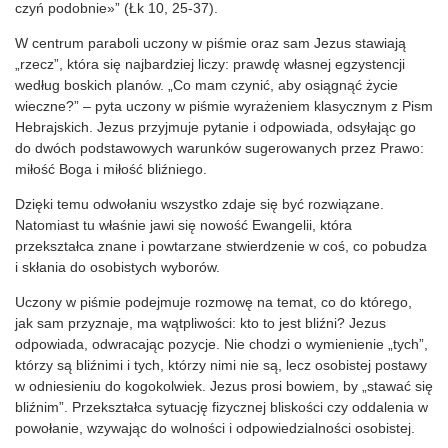
czyń podobnie»” (Łk 10, 25-37).
W centrum paraboli uczony w piśmie oraz sam Jezus stawiają
„rzecz”, która się najbardziej liczy: prawdę własnej egzystencji
według boskich planów. „Co mam czynić, aby osiągnąć życie
wieczne?” – pyta uczony w piśmie wyrażeniem klasycznym z Pism
Hebrajskich. Jezus przyjmuje pytanie i odpowiada, odsyłając go
do dwóch podstawowych warunków sugerowanych przez Prawo:
miłość Boga i miłość bliźniego.
Dzięki temu odwołaniu wszystko zdaje się być rozwiązane.
Natomiast tu właśnie jawi się nowość Ewangelii, która
przekształca znane i powtarzane stwierdzenie w coś, co pobudza
i skłania do osobistych wyborów.
Uczony w piśmie podejmuje rozmowę na temat, co do którego,
jak sam przyznaje, ma wątpliwości: kto to jest bliźni? Jezus
odpowiada, odwracając pozycje. Nie chodzi o wymienienie „tych”,
którzy są bliźnimi i tych, którzy nimi nie są, lecz osobistej postawy
w odniesieniu do kogokolwiek. Jezus prosi bowiem, by „stawać się
bliźnim”. Przekształca sytuację fizycznej bliskości czy oddalenia w
powołanie, wzywając do wolności i odpowiedzialności osobistej.