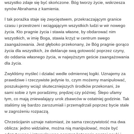
wszystko zdaje się być skończone. Bóg tworzy życie, wskrzesza
synów Abrahama z kamienia.
I tak porażka staje się zwycięstwem, przekraczającym granice
czasu i przestrzeni i wciągającym wszystkich ludzi w wir nowego
życia. Kto pragnie życia i stawia własne, by obdarować nim
wszystkich, w imię Boga, stawia krzyż w centrum swego
zaangażowania. Jest głęboko przekonany, że Bóg pragnie gorąco
życia dla wszystkich, że deklaruje swą gotowość poprzez czyny,
do oddania własnego życia, w najwyższym geście zaangażowania
dla życia.
Zwykliśmy myśleć i działać wedle odmiennej logiki. Uznajemy za
prawdziwe i rzeczywiste jedynie to, czym możemy manipulować,
poszukujemy wciąż skuteczniejszych środków przekonani, że
sami sobie z tym poradzimy, prędzej czy później. Ślepo ufamy
tym, co mają zniewalający urok zbawców w ostatniej godzinie. Tak
staliśmy się bardzo zarozumiali i przemądrzali poprzez bycie stale
w zagrożeniu rozpaczą.
Chrześcijanin uznaje natomiast, że sama rzeczywistość ma dwa
oblicza: jedno widzialne, można nią manipulować, może być