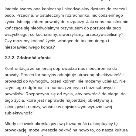
Istotnie tworzy ona konieczny i nieodwołalny dystans do rzeczy i
osób. Przecina, w ostatecznym rozrachunku, nić codziennego
życia. Istnieją zatem powody do rozpaczy. Jaki sens ma istnienie
kończące się nieodwołalnym przymusem do porzucenia tego
wszystkiego, co kochaliśmy, stworzyliśmy, urzeczywistniliśmy?
Czy możemy kochać życie, wiodące do tak smutnego i
niesprawiedliwego końca?
2.2.2. Zdolność ufania
Konfrontacja ze śmiercią doprowadza nas nieuchronnie do
prawdy. Proces formacyjny odnajduje utraconą obiektywność i
prowadzi do wymogów, przed którymi nie możemy uciekać. Nie
czyni tego odgórnie, za pomocą zimnych i bezosobowych
pewników. Rozpoczyna się od życia, aby powrócić do niego: do
tego życia, które jest naprawdę najbardziej obiektywną z
istniejących rzeczy, właśnie w największym wyrazie swej
subiektywności.
Młody człowiek określający swą tożsamość i akceptujący tę
prowokację, może wreszcie odkryć na nowo to, co nasza kultura