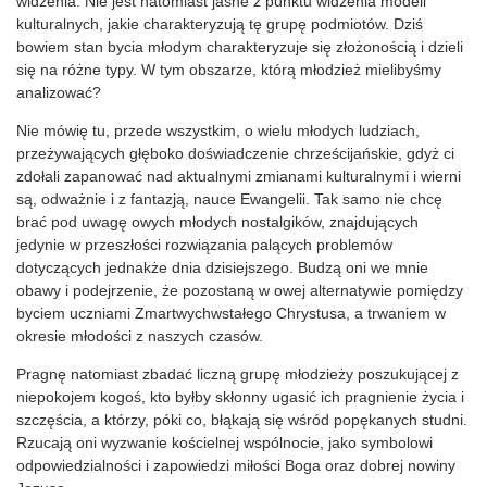
widzenia. Nie jest natomiast jasne z punktu widzenia modeli
kulturalnych, jakie charakteryzują tę grupę podmiotów. Dziś
bowiem stan bycia młodym charakteryzuje się złożonością i dzieli
się na różne typy. W tym obszarze, którą młodzież mielibyśmy
analizować?
Nie mówię tu, przede wszystkim, o wielu młodych ludziach,
przeżywających głęboko doświadczenie chrześcijańskie, gdyż ci
zdołali zapanować nad aktualnymi zmianami kulturalnymi i wierni
są, odważnie i z fantazją, nauce Ewangelii. Tak samo nie chcę
brać pod uwagę owych młodych nostalgików, znajdujących
jedynie w przeszłości rozwiązania palących problemów
dotyczących jednakże dnia dzisiejszego. Budzą oni we mnie
obawy i podejrzenie, że pozostaną w owej alternatywie pomiędzy
byciem uczniami Zmartwychwstałego Chrystusa, a trwaniem w
okresie młodości z naszych czasów.
Pragnę natomiast zbadać liczną grupę młodzieży poszukującej z
niepokojem kogoś, kto byłby skłonny ugasić ich pragnienie życia i
szczęścia, a którzy, póki co, błąkają się wśród popękanych studni.
Rzucają oni wyzwanie kościelnej wspólnocie, jako symbolowi
odpowiedzialności i zapowiedzi miłości Boga oraz dobrej nowiny