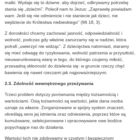
matki. Wydaje się to dziwne: aby dojrzeć, odkrywamy potrzebę
stania się „dziećmi”. Polecił nam to Jezus: „Zaprawdę powiadam
wam: Jeśli się nie odmienicie i nie staniecie jak dzieci, nie
wejdziecie do Królestwa niebieskiego” (Mt 18, 3).
Z dorosłości chcemy zachować jasność, odpowiedzialność i
wolność, podczas gdy właśnie zanurzamy się w nadziei, która
potrafi „uwierzyć nie widząc”. Z dziecięctwa natomiast, staramy
się mieć odwagę do ryzykowania, wolność patrzenia w przyszłość,
nieuwarunkowaną wiarę w tego, do którego czujemy miłość,
przesadną skłonność do dzielenia się: w gruncie rzeczy chęć
bawienia się nawet rzeczami jak najpoważniejszymi.
2.3. Zdolność wewnętrznego przeżywania
Trzeci problem dotyczy porównania między tożsamością i
wartościami. Osią tożsamości są wartości, jakie dana osoba
uznaje za własne. Zorganizowane w spójny system znaczeń,
określają sens jej istnienia oraz odniesienia, poprzez które są
kumulowane, selekcjonowane i opracowywane owe bodźce
popychające nas do działania.
Wartości tych nie zdobywamy w czystym i bezpiecznym