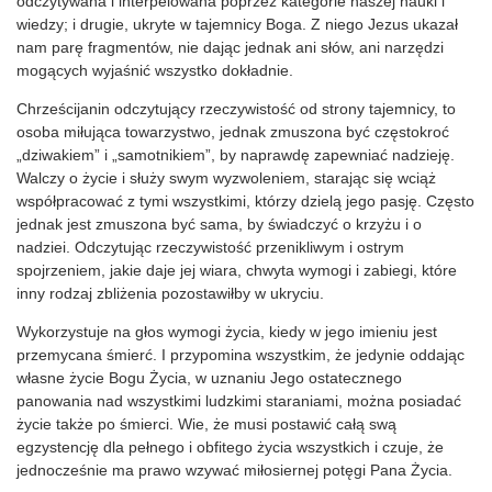
odczytywana i interpelowana poprzez kategorie naszej nauki i
wiedzy; i drugie, ukryte w tajemnicy Boga. Z niego Jezus ukazał
nam parę fragmentów, nie dając jednak ani słów, ani narzędzi
mogących wyjaśnić wszystko dokładnie.
Chrześcijanin odczytujący rzeczywistość od strony tajemnicy, to
osoba miłująca towarzystwo, jednak zmuszona być częstokroć
„dziwakiem” i „samotnikiem”, by naprawdę zapewniać nadzieję.
Walczy o życie i służy swym wyzwoleniem, starając się wciąż
współpracować z tymi wszystkimi, którzy dzielą jego pasję. Często
jednak jest zmuszona być sama, by świadczyć o krzyżu i o
nadziei. Odczytując rzeczywistość przenikliwym i ostrym
spojrzeniem, jakie daje jej wiara, chwyta wymogi i zabiegi, które
inny rodzaj zbliżenia pozostawiłby w ukryciu.
Wykorzystuje na głos wymogi życia, kiedy w jego imieniu jest
przemycana śmierć. I przypomina wszystkim, że jedynie oddając
własne życie Bogu Życia, w uznaniu Jego ostatecznego
panowania nad wszystkimi ludzkimi staraniami, można posiadać
życie także po śmierci. Wie, że musi postawić całą swą
egzystencję dla pełnego i obfitego życia wszystkich i czuje, że
jednocześnie ma prawo wzywać miłosiernej potęgi Pana Życia.