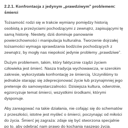
2.2.1. Konfrontacja z jedynym „prawdziwym” problemem:
śmierci
Tożsamość rodzi się w trakcie wymiany pomiędzy historią
osobistą a przeżyciami pochodzącymi z zewnątrz, zapisującymi tę
samą historię. Niestety, dziś dominuje panowanie
powierzchowności i manipulacja kulturalna. Tworzenie dojrzałej
tożsamości wymaga sprawdzania bodźców pochodzących z
zewnątrz, by mogły nas niepokoić jedynie problemy „prawdziwe”.
Dużym problemem, takim, który faktycznie rządzi życiem
człowieka jest śmierć. Nasza tradycja wychowawcza, w szerokim
zakresie, wykorzystała konfrontację ze śmiercią. Uczyniliśmy to
jednakże starając się zdeprecjonować życie łub przynajmniej jego
pretensje do samowystarczalności. Dzisiejsza kultura, odwrotnie,
egzorcyzuje temat śmierci, wszystkimi środkami, którymi
dysponuje.
Aby zareagować na takie działania, nie cofając się do schematów
z przeszłości, istotne jest myśleć o śmierci, poczynając od miłości
do życia. Śmierć jej zagraża: zdaje się być stworzona specjalnie
po to, aby odebrać nam prawo do kochania naszego życia.