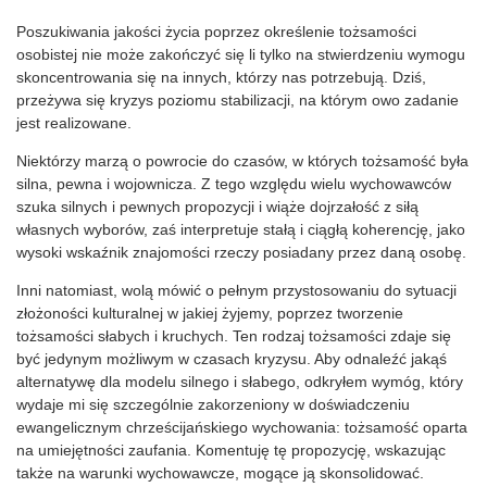
Poszukiwania jakości życia poprzez określenie tożsamości
osobistej nie może zakończyć się li tylko na stwierdzeniu wymogu
skoncentrowania się na innych, którzy nas potrzebują. Dziś,
przeżywa się kryzys poziomu stabilizacji, na którym owo zadanie
jest realizowane.
Niektórzy marzą o powrocie do czasów, w których tożsamość była
silna, pewna i wojownicza. Z tego względu wielu wychowawców
szuka silnych i pewnych propozycji i wiąże dojrzałość z siłą
własnych wyborów, zaś interpretuje stałą i ciągłą koherencję, jako
wysoki wskaźnik znajomości rzeczy posiadany przez daną osobę.
Inni natomiast, wolą mówić o pełnym przystosowaniu do sytuacji
złożoności kulturalnej w jakiej żyjemy, poprzez tworzenie
tożsamości słabych i kruchych. Ten rodzaj tożsamości zdaje się
być jedynym możliwym w czasach kryzysu. Aby odnaleźć jakąś
alternatywę dla modelu silnego i słabego, odkryłem wymóg, który
wydaje mi się szczególnie zakorzeniony w doświadczeniu
ewangelicznym chrześcijańskiego wychowania: tożsamość oparta
na umiejętności zaufania. Komentuję tę propozycję, wskazując
także na warunki wychowawcze, mogące ją skonsolidować.