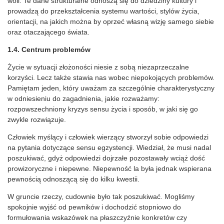
woli. Te dane strukturalne odnoszą się do dziedziny kultury i
prowadzą do przekształcenia systemu wartości, stylów życia,
orientacji, na jakich można by oprzeć własną wizję samego siebie
oraz otaczającego świata.
1.4. Centrum problemów
Życie w sytuacji złożoności niesie z sobą niezaprzeczalne
korzyści. Lecz także stawia nas wobec niepokojących problemów.
Pamiętam jeden, który uważam za szczególnie charakterystyczny
w odniesieniu do zagadnienia, jakie rozważamy:
rozpowszechniony kryzys sensu życia i sposób, w jaki się go
zwykle rozwiązuje.
Człowiek myślący i człowiek wierzący stworzył sobie odpowiedzi
na pytania dotyczące sensu egzystencji. Wiedział, że musi nadal
poszukiwać, gdyż odpowiedzi dojrzałe pozostawały wciąż dość
prowizoryczne i niepewne. Niepewność la była jednak wspierana
pewnością odnoszącą się do kilku kwestii.
W gruncie rzeczy, cudownie było tak poszukiwać. Mogliśmy
spokojnie wyjść od pewników i dochodzić stopniowo do
formułowania wskazówek na płaszczyźnie konkretów czy