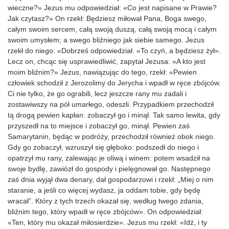
wieczne?» Jezus mu odpowiedział: «Co jest napisane w Prawie?
Jak czytasz?» On rzekł: Będziesz miłował Pana, Boga swego,
całym swoim sercem, całą swoją duszą, całą swoją mocą i całym
swoim umysłem; a swego bliźniego jak siebie samego. Jezus
rzekł do niego: «Dobrześ odpowiedział. «To czyń, a będziesz żył».
Lecz on, chcąc się usprawiedliwić, zapytał Jezusa: «A kto jest
moim bliźnim?» Jezus, nawiązując do tego, rzekł: «Pewien
człowiek schodził z Jerozolimy do Jerycha i wpadł w ręce zbójców.
Ci nie tylko, że go ograbili, lecz jeszcze rany mu zadali i
zostawiwszy na pół umarłego, odeszli. Przypadkiem przechodził
tą drogą pewien kapłan: zobaczył go i minął. Tak samo lewita, gdy
przyszedł na to miejsce i zobaczył go, minął. Pewien zaś
Samarytanin, będąc w podróży, przechodził również obok niego.
Gdy go zobaczył, wzruszył się głęboko: podszedł do niego i
opatrzył mu rany, zalewając je oliwą i winem: potem wsadził na
swoje bydlę, zawiózł do gospody i pielęgnował go. Następnego
zaś dnia wyjął dwa denary, dał gospodarzowi i rzekł: „Miej o nim
staranie, a jeśli co więcej wydasz, ja oddam tobie, gdy będę
wracał”. Który z tych trzech okazał się, według twego zdania,
bliźnim tego, który wpadł w ręce zbójców». On odpowiedział:
«Ten, który mu okazał miłosierdzie». Jezus mu rzekł: «Idź, i ty