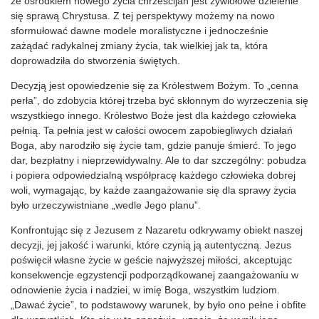
że ośrodkiem nowego życia chrześcijan jest żywiołowe dzielenie
się sprawą Chrystusa. Z tej perspektywy możemy na nowo
sformułować dawne modele moralistyczne i jednocześnie
zażądać radykalnej zmiany życia, tak wielkiej jak ta, która
doprowadziła do stworzenia świętych.
Decyzją jest opowiedzenie się za Królestwem Bożym. To „cenna
perła”, do zdobycia której trzeba być skłonnym do wyrzeczenia się
wszystkiego innego. Królestwo Boże jest dla każdego człowieka
pełnią. Ta pełnia jest w całości owocem zapobiegliwych działań
Boga, aby narodziło się życie tam, gdzie panuje śmierć. To jego
dar, bezpłatny i nieprzewidywalny. Ale to dar szczególny: pobudza
i popiera odpowiedzialną współpracę każdego człowieka dobrej
woli, wymagając, by każde zaangażowanie się dla sprawy życia
było urzeczywistniane „wedle Jego planu”.
Konfrontując się z Jezusem z Nazaretu odkrywamy obiekt naszej
decyzji, jej jakość i warunki, które czynią ją autentyczną. Jezus
poświęcił własne życie w geście najwyższej miłości, akceptując
konsekwencje egzystencji podporządkowanej zaangażowaniu w
odnowienie życia i nadziei, w imię Boga, wszystkim ludziom.
„Dawać życie”, to podstawowy warunek, by było ono pełne i obfite