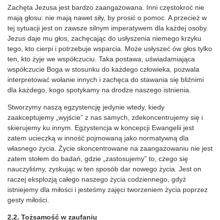
Zachęta Jezusa jest bardzo zaangażowana. Inni częstokroć nie
mają głosu: nie mają nawet siły, by prosić o pomoc. A przecież w
tej sytuacji jest on zawsze silnym imperatywem dla każdej osoby.
Jezus daje mu głos, zachęcając do usłyszenia niemego krzyku
tego, kto cierpi i potrzebuje wsparcia. Może usłyszeć ów głos tylko
ten, kto żyje we współczuciu. Taka postawa, uświadamiająca
współczucie Boga w stosunku do każdego człowieka, pozwala
interpretować wołanie innych i zachęca do stawania się bliźnimi
dla każdego, kogo spotykamy na drodze naszego istnienia.
Stworzymy naszą egzystencję jedynie wtedy, kiedy
zaakceptujemy „wyjście” z nas samych, zdekoncentrujemy się i
skierujemy ku innym. Egzystencja w koncepcji Ewangelii jest
zatem ucieczką w inność pojmowaną jako normatywną dla
własnego życia. Życie skoncentrowane na zaangażowaniu nie jest
zatem stołem do badań, gdzie „zastosujemy” to, czego się
nauczyliśmy, zyskując w ten sposób dar nowego życia. Jest on
raczej eksplozją całego naszego życia codziennego, gdyż
istniejemy dla miłości i jesteśmy zajęci tworzeniem życia poprzez
gesty miłości.
2.2. Tożsamość w zaufaniu