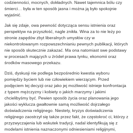
codzienności, mocnych, dokładnych. Nawet tajemnica bólu czy
śmierci… była w ten sposób jasna i można ją było spokojnie
wyjaśnić.
Jak się zdaje, owa pewność dotycząca sensu istnienia oraz
perspektyw na przyszłość, nagle znikła. Wina za to nie leży po
stronie zapędów zbyt liberalnych umysłów czy w
niekontrolowanym rozpowszechnianiu pewnych publikacji, których
nie sposób skutecznie zakazać. Ma ona natomiast swe podstawy
w procesach mających u źródeł prawa tynku, ekonomii oraz
środków masowego przekazu.
Dziś, dyskusji nie podlega bezpośrednio kwestia wyboru
pomiędzy byciem lub nie człowiekiem wierzącym. Przed
podjęciem tej decyzji oraz jako jej możliwość istnieje konfrontacja
z typem mężczyzny i kobiety o jakich marzymy i jakimi
chcielibyśmy być. Pewien sposób życia oraz planowania jego
jakości wyklucza gwałtownie samą możliwość dojrzałego
doświadczenia religijnego. Niestety, kryzys doświadczenia
religijnego zaostrzył się także przez fakt, że częstokroć ci, którzy z
przyzwyczajenia lub wskutek tradycji, nadal identyfikują się z
modelami istnienia naznaczonymi odniesieniami religijnymi,