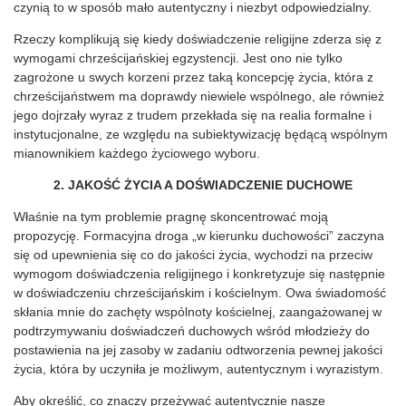
czynią to w sposób mało autentyczny i niezbyt odpowiedzialny.
Rzeczy komplikują się kiedy doświadczenie religijne zderza się z
wymogami chrześcijańskiej egzystencji. Jest ono nie tylko
zagrożone u swych korzeni przez taką koncepcję życia, która z
chrześcijaństwem ma doprawdy niewiele wspólnego, ale również
jego dojrzały wyraz z trudem przekłada się na realia formalne i
instytucjonalne, ze względu na subiektywizację będącą wspólnym
mianownikiem każdego życiowego wyboru.
2. JAKOŚĆ ŻYCIA A DOŚWIADCZENIE DUCHOWE
Właśnie na tym problemie pragnę skoncentrować moją
propozycję. Formacyjna droga „w kierunku duchowości” zaczyna
się od upewnienia się co do jakości życia, wychodzi na przeciw
wymogom doświadczenia religijnego i konkretyzuje się następnie
w doświadczeniu chrześcijańskim i kościelnym. Owa świadomość
skłania mnie do zachęty wspólnoty kościelnej, zaangażowanej w
podtrzymywaniu doświadczeń duchowych wśród młodzieży do
postawienia na jej zasoby w zadaniu odtworzenia pewnej jakości
życia, która by uczyniła je możliwym, autentycznym i wyrazistym.
Aby określić, co znaczy przeżywać autentycznie nasze