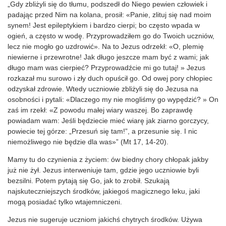
„Gdy zbliżyli się do tłumu, podszedł do Niego pewien człowiek i
padając przed Nim na kolana, prosił: «Panie, zlituj się nad moim
synem! Jest epileptykiem i bardzo cierpi; bo często wpada w
ogień, a często w wodę. Przyprowadziłem go do Twoich uczniów,
lecz nie mogło go uzdrowić». Na to Jezus odrzekł: «O, plemię
niewierne i przewrotne! Jak długo jeszcze mam być z wami; jak
długo mam was cierpieć? Przyprowadźcie mi go tutaj! » Jezus
rozkazał mu surowo i zły duch opuścił go. Od owej pory chłopiec
odzyskał zdrowie. Wtedy uczniowie zbliżyli się do Jezusa na
osobności i pytali: «Dlaczego my nie mogliśmy go wypędzić? » On
zaś im rzekł: «Z powodu małej wiary waszej. Bo zaprawdę
powiadam wam: Jeśli będziecie mieć wiarę jak ziarno gorczycy,
powiecie tej górze: „Przesuń się tam!”, a przesunie się. I nic
niemożliwego nie będzie dla was»” (Mt 17, 14-20).
Mamy tu do czynienia z życiem: ów biedny chory chłopak jakby
już nie żył. Jezus interweniuje tam, gdzie jego uczniowie byli
bezsilni. Potem pytają się Go, jak to zrobił. Szukają
najskuteczniejszych środków, jakiegoś magicznego leku, jaki
mogą posiadać tylko wtajemniczeni.
Jezus nie sugeruje uczniom jakichś chytrych środków. Używa