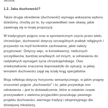
Jezusa.
1.2. Jaka duchowość?
Także drugie określenie (duchowość) wymaga wskazania wyboru
dziedziny, choćby po to, by usprawiedliwić owe obawy, jakie
zawierają się w mojej propozycji.
W tradycyjnym pojęciu oraz w spontanicznym użyciu przez wielu
chrześcijan, duchowość dotyczy szczególnych praktyk religijnych i
przywodzi na myśl konkretne zachowania, jakie należy
przyjmować. Dotyczy więc, w konsekwencji, nielicznych
szczęśliwców, bardziej wrażliwych od innych, w odniesieniu do
radykalnych wymagań życia chrześcijańskiego. Owo
zniekształcenie znaczenia doprowadziło do sytuacji, w jakiej
tematem duchowości zajął się ścisły krąg specjalistów.
Moja refleksja dotyczy horyzontu semantycznego, w jakim pragnę
zrozumieć pojęcie „duchowości” i to, jakie przywołuje ono
odniesienia – jest to doświadczenie, które w ostatnim czasie
przeżywałem z wieloma przyjaciółmi poszukując pewnego
projektu duchowości, wiernego tradycji i ekspresyjnego dla
dzisiejszej młodzieży.