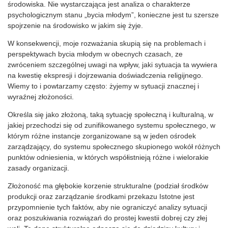
środowiska. Nie wystarczająca jest analiza o charakterze
psychologicznym stanu „bycia młodym”, konieczne jest tu szersze
spojrzenie na środowisko w jakim się żyje.
W konsekwencji, moje rozważania skupią się na problemach i
perspektywach bycia młodym w obecnych czasach, ze
zwróceniem szczególnej uwagi na wpływ, jaki sytuacja ta wywiera
na kwestię ekspresji i dojrzewania doświadczenia religijnego.
Wiemy to i powtarzamy często: żyjemy w sytuacji znacznej i
wyraźnej złożoności.
Określa się jako złożoną, taką sytuację społeczną i kulturalną, w
jakiej przechodzi się od zunifikowanego systemu społecznego, w
którym różne instancje zorganizowane są w jeden ośrodek
zarządzający, do systemu społecznego skupionego wokół różnych
punktów odniesienia, w których współistnieją różne i wielorakie
zasady organizacji.
Złożoność ma głębokie korzenie strukturalne (podział środków
produkcji oraz zarządzanie środkami przekazu Istotne jest
przypomnienie tych faktów, aby nie ograniczyć analizy sytuacji
oraz poszukiwania rozwiązań do prostej kwestii dobrej czy złej