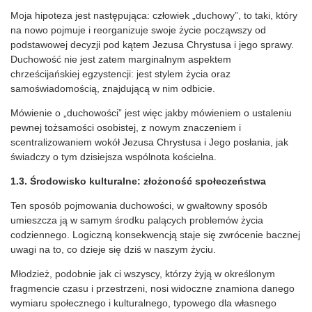
Moja hipoteza jest następująca: człowiek „duchowy”, to taki, który
na nowo pojmuje i reorganizuje swoje życie począwszy od
podstawowej decyzji pod kątem Jezusa Chrystusa i jego sprawy.
Duchowość nie jest zatem marginalnym aspektem
chrześcijańskiej egzystencji: jest stylem życia oraz
samoświadomością, znajdującą w nim odbicie.
Mówienie o „duchowości” jest więc jakby mówieniem o ustaleniu
pewnej tożsamości osobistej, z nowym znaczeniem i
scentralizowaniem wokół Jezusa Chrystusa i Jego posłania, jak
świadczy o tym dzisiejsza wspólnota kościelna.
1.3. Środowisko kulturalne: złożoność społeczeństwa
Ten sposób pojmowania duchowości, w gwałtowny sposób
umieszcza ją w samym środku palących problemów życia
codziennego. Logiczną konsekwencją staje się zwrócenie bacznej
uwagi na to, co dzieje się dziś w naszym życiu.
Młodzież, podobnie jak ci wszyscy, którzy żyją w określonym
fragmencie czasu i przestrzeni, nosi widoczne znamiona danego
wymiaru społecznego i kulturalnego, typowego dla własnego