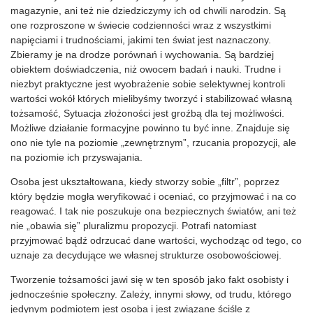
magazynie, ani też nie dziedziczymy ich od chwili narodzin. Są
one rozproszone w świecie codzienności wraz z wszystkimi
napięciami i trudnościami, jakimi ten świat jest naznaczony.
Zbieramy je na drodze porównań i wychowania. Są bardziej
obiektem doświadczenia, niż owocem badań i nauki. Trudne i
niezbyt praktyczne jest wyobrażenie sobie selektywnej kontroli
wartości wokół których mielibyśmy tworzyć i stabilizować własną
tożsamość, Sytuacja złożoności jest groźbą dla tej możliwości.
Możliwe działanie formacyjne powinno tu być inne. Znajduje się
ono nie tyle na poziomie „zewnętrznym”, rzucania propozycji, ale
na poziomie ich przyswajania.
Osoba jest ukształtowana, kiedy stworzy sobie „filtr”, poprzez
który będzie mogła weryfikować i oceniać, co przyjmować i na co
reagować. I tak nie poszukuje ona bezpiecznych światów, ani też
nie „obawia się” pluralizmu propozycji. Potrafi natomiast
przyjmować bądź odrzucać dane wartości, wychodząc od tego, co
uznaje za decydujące we własnej strukturze osobowościowej.
Tworzenie tożsamości jawi się w ten sposób jako fakt osobisty i
jednocześnie społeczny. Zależy, innymi słowy, od trudu, którego
jedynym podmiotem jest osoba i jest związane ściśle z