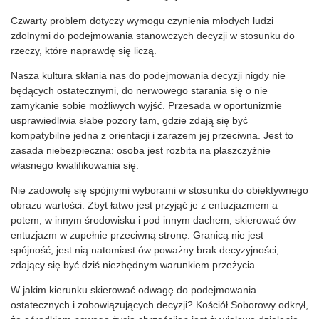
Czwarty problem dotyczy wymogu czynienia młodych ludzi
zdolnymi do podejmowania stanowczych decyzji w stosunku do
rzeczy, które naprawdę się liczą.
Nasza kultura skłania nas do podejmowania decyzji nigdy nie
będących ostatecznymi, do nerwowego starania się o nie
zamykanie sobie możliwych wyjść. Przesada w oportunizmie
usprawiedliwia słabe pozory tam, gdzie zdają się być
kompatybilne jedna z orientacji i zarazem jej przeciwna. Jest to
zasada niebezpieczna: osoba jest rozbita na płaszczyźnie
własnego kwalifikowania się.
Nie zadowolę się spójnymi wyborami w stosunku do obiektywnego
obrazu wartości. Zbyt łatwo jest przyjąć je z entuzjazmem a
potem, w innym środowisku i pod innym dachem, skierować ów
entuzjazm w zupełnie przeciwną stronę. Granicą nie jest
spójność; jest nią natomiast ów poważny brak decyzyjności,
zdający się być dziś niezbędnym warunkiem przeżycia.
W jakim kierunku skierować odwagę do podejmowania
ostatecznych i zobowiązujących decyzji? Kościół Soborowy odkrył,