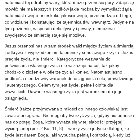
natomiast tej odrobiny wiary, która może przenosić góry. Zdaje się
mówić: nie ma lepszych środków jakie można by wymyślać; żąda
natomiast owego przeskoku jakościowego, przechodząc od tego,
co widzialne i konstatując, że tajemnica tkwi wewnątrz. Jedynie na
tym poziomie, w sposób definitywny i pewny, niemożliwe
zwycięstwo ze śmiercią staje się możliwe.
Jezus przenosi nas w sam środek walki między życiem a śmiercią
i odkrywa z wyprzedzeniem tajemniczy sens swego krzyża. Jezus
pragnie życia, nie śmierci. Kategoryczne wezwanie do
poświęcania własnego życia nie wskazuje na cel, tak jakby
chodziło o złożenie w ofierze życia i koniec. Natomiast jasno
podkreśla nieodzowny warunek do osiągnięcia celu, prawdziwego
i autentycznego. Celem tym jest życie, pełne i obfite dla
wszystkich. Dawanie własnego życia jest warunkiem do jego
osiągnięcia.
Śmierć (także przyjmowana z miłości do innego człowieka) jest
zawsze przegrana. Nie mogłaby tworzyć życia, gdyby nie odnosiła
nas do potęgi Boga, która wyraża się w tej słabości przyjętej i
wycierpianej (por. 2 Kor 11, 8). Tworzy życie jedynie dlatego, że
życie jest darem Boga, jaki wybucha pełnią i obfitością, kiedy już