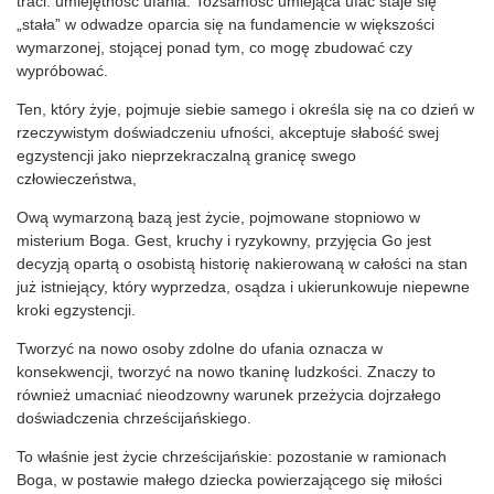
traci: umiejętność ufania. Tożsamość umiejąca ufać staje się
„stała” w odwadze oparcia się na fundamencie w większości
wymarzonej, stojącej ponad tym, co mogę zbudować czy
wypróbować.
Ten, który żyje, pojmuje siebie samego i określa się na co dzień w
rzeczywistym doświadczeniu ufności, akceptuje słabość swej
egzystencji jako nieprzekraczalną granicę swego
człowieczeństwa,
Ową wymarzoną bazą jest życie, pojmowane stopniowo w
misterium Boga. Gest, kruchy i ryzykowny, przyjęcia Go jest
decyzją opartą o osobistą historię nakierowaną w całości na stan
już istniejący, który wyprzedza, osądza i ukierunkowuje niepewne
kroki egzystencji.
Tworzyć na nowo osoby zdolne do ufania oznacza w
konsekwencji, tworzyć na nowo tkaninę ludzkości. Znaczy to
również umacniać nieodzowny warunek przeżycia dojrzałego
doświadczenia chrześcijańskiego.
To właśnie jest życie chrześcijańskie: pozostanie w ramionach
Boga, w postawie małego dziecka powierzającego się miłości