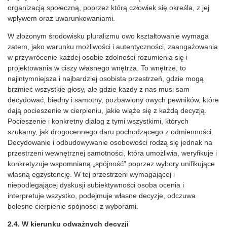
organizacją społeczną, poprzez którą człowiek się określa, z jej
wpływem oraz uwarunkowaniami.
W złożonym środowisku pluralizmu owo kształtowanie wymaga
zatem, jako warunku możliwości i autentyczności, zaangażowania
w przywrócenie każdej osobie zdolności rozumienia się i
projektowania w ciszy własnego wnętrza. To wnętrze, to
najintymniejsza i najbardziej osobista przestrzeń, gdzie mogą
brzmieć wszystkie głosy, ale gdzie każdy z nas musi sam
decydować, biedny i samotny, pozbawiony owych pewników, które
dają pocieszenie w cierpieniu, jakie wiąże się z każdą decyzją.
Pocieszenie i konkretny dialog z tymi wszystkimi, których
szukamy, jak drogocennego daru pochodzącego z odmienności.
Decydowanie i odbudowywanie osobowości rodzą się jednak na
przestrzeni wewnętrznej samotności, która umożliwia, weryfikuje i
konkretyzuje wspomnianą „spójność” poprzez wybory unifikujące
własną egzystencję. W tej przestrzeni wymagającej i
niepodlegającej dyskusji subiektywności osoba ocenia i
interpretuje wszystko, podejmuje własne decyzje, odczuwa
bolesne cierpienie spójności z wyborami.
2.4. W kierunku odważnych decyzji