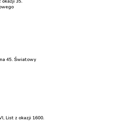
 okazji 35.
sowego
 na 45. Światowy
, List z okazji 1600.