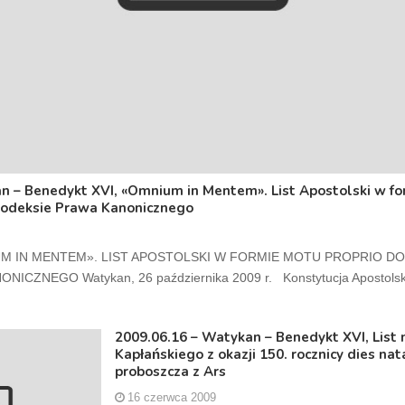
n – Benedykt XVI, «Omnium in Mentem». List Apostolski w fo
Kodeksie Prawa Kanonicznego
UM IN MENTEM». LIST APOSTOLSKI W FORMIE MOTU PROPRIO D
ICZNEGO Watykan, 26 października 2009 r. Konstytucja Apostolska
2009.06.16 – Watykan – Benedykt XVI, List 
Kapłańskiego z okazji 150. rocznicy dies nat
proboszcza z Ars
16 czerwca 2009