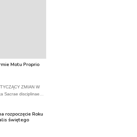
rmie Motu Proprio
OTYCZĄCY ZMIAN W
 Sacrae disciplinae…
na rozpoczęcie Roku
alis świętego