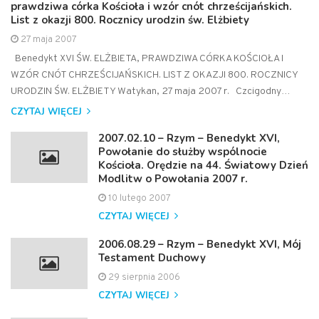
prawdziwa córka Kościoła i wzór cnót chrześcijańskich.
List z okazji 800. Rocznicy urodzin św. Elżbiety
27 maja 2007
Benedykt XVI ŚW. ELŻBIETA, PRAWDZIWA CÓRKA KOŚCIOŁA I
WZÓR CNÓT CHRZEŚCIJAŃSKICH. LIST Z OKAZJI 800. ROCZNICY
URODZIN ŚW. ELŻBIETY Watykan, 27 maja 2007 r. Czcigodny…
CZYTAJ WIĘCEJ
2007.02.10 – Rzym – Benedykt XVI,
Powołanie do służby wspólnocie
Kościoła. Orędzie na 44. Światowy Dzień
Modlitw o Powołania 2007 r.
10 lutego 2007
CZYTAJ WIĘCEJ
2006.08.29 – Rzym – Benedykt XVI, Mój
Testament Duchowy
29 sierpnia 2006
CZYTAJ WIĘCEJ