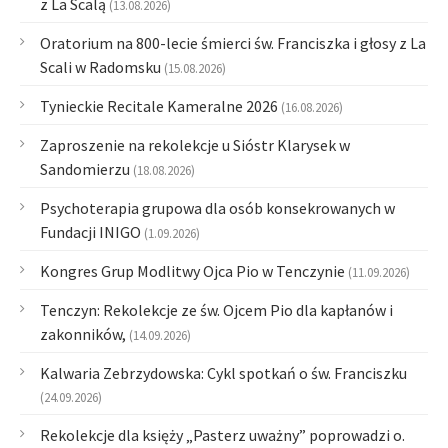
z La Scalą
(13.08.2026)
Oratorium na 800-lecie śmierci św. Franciszka i głosy z La
Scali w Radomsku
(15.08.2026)
Tynieckie Recitale Kameralne 2026
(16.08.2026)
Zaproszenie na rekolekcje u Sióstr Klarysek w
Sandomierzu
(18.08.2026)
Psychoterapia grupowa dla osób konsekrowanych w
Fundacji INIGO
(1.09.2026)
Kongres Grup Modlitwy Ojca Pio w Tenczynie
(11.09.2026)
Tenczyn: Rekolekcje ze św. Ojcem Pio dla kapłanów i
zakonników,
(14.09.2026)
Kalwaria Zebrzydowska: Cykl spotkań o św. Franciszku
(24.09.2026)
Rekolekcje dla księży „Pasterz uważny” poprowadzi o.