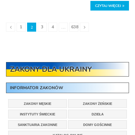
CZYTAJ WIĘCEJ
1
3
4
638
2
…
ZAKONY DLA UKRAINY
INFORMATOR ZAKONÓW
ZAKONY MĘSKIE
ZAKONY ŻEŃSKIE
INSTYTUTY ŚWIECKIE
DZIEŁA
SANKTUARIA ZAKONNE
DOMY GOŚCINNE