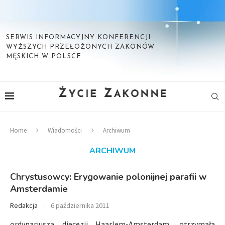
SERWIS INFORMACYJNY KONFERENCJI
WYŻSZYCH PRZEŁOŻONYCH ZAKONÓW
MĘSKICH W POLSCE
Home
Wiadomości
Archiwum
ARCHIWUM
Chrystusowcy: Erygowanie polonijnej parafii w
Amsterdamie
Redakcja
6 października 2011
ordynariusza diecezji Haarlem-Amsterdam, otrzymała