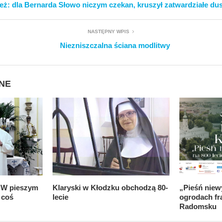
eż: dla Bernarda Słowo niczym czekan, kruszył zatwardziałe du
NASTĘPNY WPIS
Niezniszczalna ściana modlitwy
NE
 „W pieszym
Klaryski w Kłodzku obchodzą 80-
„Pieśń nie
 coś
lecie
ogrodach fr
Radomsku