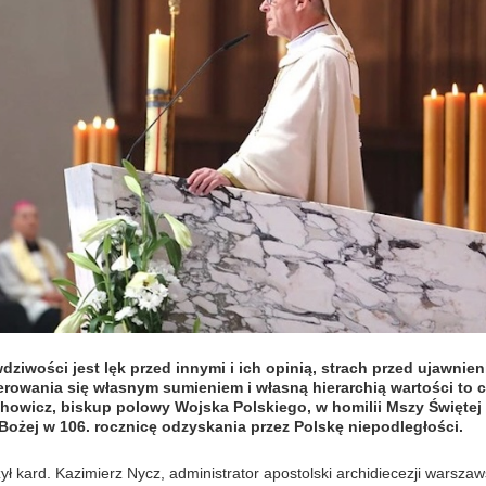
ziwości jest lęk przed innymi i ich opinią, strach przed ujawni
rowania się własnym sumieniem i własną hierarchią wartości to c
howicz, biskup polowy Wojska Polskiego, w homilii Mszy Święte
Bożej w 106. rocznicę odzyskania przez Polskę niepodległości.
ł kard. Kazimierz Nycz, administrator apostolski archidiecezji warszaws