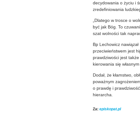
decydowania o życiu i ś
zredefiniowania ludzkie
„Dlatego w trosce o wol
być jak Bóg. To czuwani
szat wolności tak napr
Bp Lechowicz nawiązał 
przeciwieństwem jest h
prawdziwości jest także
kierowania się własnym 
Dodał, że kłamstwo, ob
poważnym zagrożeniem w
o prawdę i prawdziwość 
hierarcha.
Za:
episkopat.pl