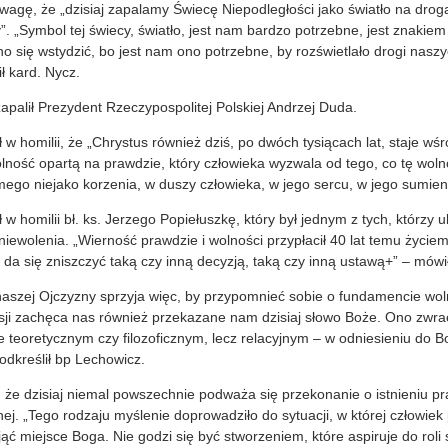
agę, że „dzisiaj zapalamy Świecę Niepodległości jako światło na droga
. „Symbol tej świecy, światło, jest nam bardzo potrzebne, jest znakiem 
no się wstydzić, bo jest nam ono potrzebne, by rozświetlało drogi naszy
ł kard. Nycz.
apalił Prezydent Rzeczypospolitej Polskiej Andrzej Duda.
w homilii, że „Chrystus również dziś, po dwóch tysiącach lat, staje wśr
lność opartą na prawdzie, który człowieka wyzwala od tego, co tę woln
ego niejako korzenia, w duszy człowieka, w jego sercu, w jego sumien
w homilii bł. ks. Jerzego Popiełuszkę, który był jednym z tych, którzy 
ewolenia. „Wierność prawdzie i wolności przypłacił 40 lat temu życiem
da się zniszczyć taką czy inną decyzją, taką czy inną ustawą+” – mówił
naszej Ojczyzny sprzyja więc, by przypomnieć sobie o fundamencie woln
eksji zachęca nas również przekazane nam dzisiaj słowo Boże. Ono zw
e teoretycznym czy filozoficznym, lecz relacyjnym – w odniesieniu do B
odkreślił bp Lechowicz.
 że dzisiaj niemal powszechnie podważa się przekonanie o istnieniu pr
j. „Tego rodzaju myślenie doprowadziło do sytuacji, w której człowiek
jąć miejsce Boga. Nie godzi się być stworzeniem, które aspiruje do roli