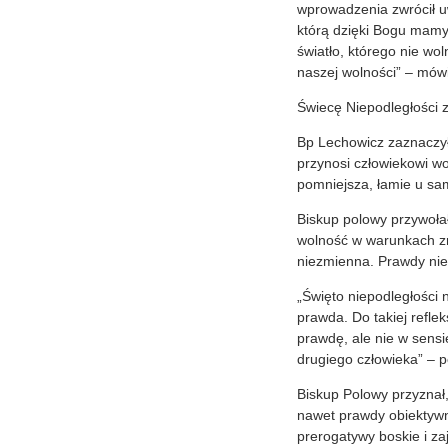
wprowadzenia zwrócił uw
którą dzięki Bogu mamy”
światło, którego nie wol
naszej wolności” – mówi
Świecę Niepodległości z
Bp Lechowicz zaznaczył 
przynosi człowiekowi wo
pomniejsza, łamie u sam
Biskup polowy przywołał 
wolność w warunkach zni
niezmienna. Prawdy nie 
„Święto niepodległości 
prawda. Do takiej refl
prawdę, ale nie w sensi
drugiego człowieka” – p
Biskup Polowy przyznał,
nawet prawdy obiektywne
prerogatywy boskie i za