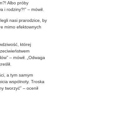
em?! Albo próby
 i rodziny?!” – mówił.
egli nasi prarodzice, by
tóre mimo efektownych
dziwość, której
Przeciwieństwem
lądów” – mówił. „Odwaga
eślił.
ści, a tym samym
icia wspólnoty. Troska
y tworzyć” – ocenił