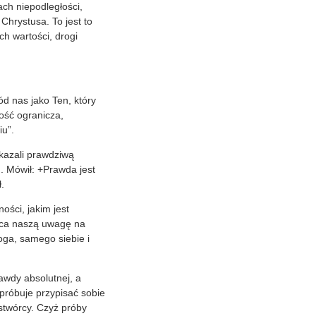
ch niepodległości,
Chrystusa. To jest to
ch wartości, drogi
ód nas jako Ten, który
ość ogranicza,
iu”.
ukazali prawdziwą
. Mówił: +Prawda jest
.
ości, jakim jest
raca naszą uwagę na
oga, samego siebie i
awdy absolutnej, a
 próbuje przypisać sobie
 stwórcy. Czyż próby