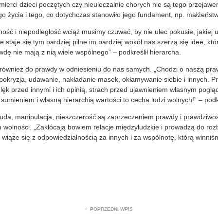
mierci dzieci poczętych czy nieuleczalnie chorych nie są tego przejaw
go życia i tego, co dotychczas stanowiło jego fundament, np. małżeństwa
ność i niepodległość wciąż musimy czuwać, by nie ulec pokusie, jakiej ul
e staje się tym bardziej pilne im bardziej wokół nas szerzą się idee, k
awdę nie mają z nią wiele wspólnego” – podkreślił hierarcha.
również do prawdy w odniesieniu do nas samych. „Chodzi o naszą praw
ipokryzja, udawanie, nakładanie masek, okłamywanie siebie i innych. 
 lęk przed innymi i ich opinią, strach przed ujawnieniem własnym pog
sumieniem i własną hierarchią wartości to cecha ludzi wolnych!” – podkr
łuda, manipulacja, nieszczerość są zaprzeczeniem prawdy i prawdziwo
olności. „Zakłócają bowiem relacje międzyludzkie i prowadzą do rozb
wiąże się z odpowiedzialnością za innych i za wspólnotę, którą winniśm
POPRZEDNI WPIS