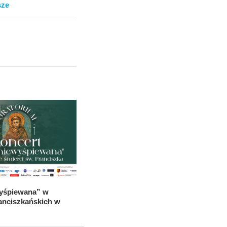
sze
wyśpiewana” w
anciszkańskich w