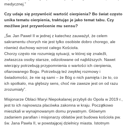
medycznej.”
Czy udaje się przywrócić wartość cierpienia? Bo świat często
unika tematu cierpienia, traktując je jako temat tabu. Czy
możliwe jest przywrócenie mu sensu?
„Św. Jan Paweł II w jednej z katechez zauważył, że celem
sakramentu chorych nie jest tylko osobiste dobro chorego, ale
również duchowy wzrost całego Kościoła.
Chorzy często nie rozumieją sytuacji, w której się znaleźli,
zwłaszcza osoby starsze, odizolowane od najbliższych. Nawet
wierzący potrzebują przypomnienia o wartości ich cierpienia,
ofiarowanego Bogu. Potrzebują też zwykłej rozmowy i
świadomości, że nie są sami – że Bóg o nich pamięta i że to, co
ich spotkało, ma głębszy sens, choć nie zawsze jest on od razu
zrozumiały”.
Misjonarze Oblaci Maryi Niepokalanej przybyli do Opola w 2019 r.,
jest to ich najnowsza placówka zakonna w kraju. Początkowo
mieszkali w wynajmowanym domu prywatnym. Głównym
zadaniem parafian i misjonarzy oblatów jest budowa kościoła pw.
św. Jana Pawła II, w powstającej dzielnicy miasta. Istotnym