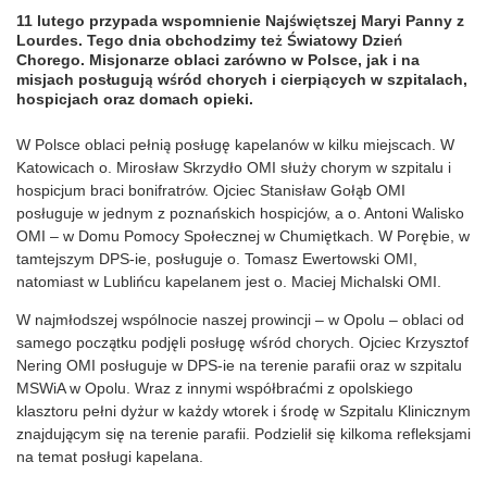
11 lutego przypada wspomnienie Najświętszej Maryi Panny z
Lourdes. Tego dnia obchodzimy też Światowy Dzień
Chorego. Misjonarze oblaci zarówno w Polsce, jak i na
misjach posługują wśród chorych i cierpiących w szpitalach,
hospicjach oraz domach opieki.
W Polsce oblaci pełnią posługę kapelanów w kilku miejscach. W
Katowicach o. Mirosław Skrzydło OMI służy chorym w szpitalu i
hospicjum braci bonifratrów. Ojciec Stanisław Gołąb OMI
posługuje w jednym z poznańskich hospicjów, a o. Antoni Walisko
OMI – w Domu Pomocy Społecznej w Chumiętkach. W Porębie, w
tamtejszym DPS-ie, posługuje o. Tomasz Ewertowski OMI,
natomiast w Lublińcu kapelanem jest o. Maciej Michalski OMI.
W najmłodszej wspólnocie naszej prowincji – w Opolu – oblaci od
samego początku podjęli posługę wśród chorych. Ojciec Krzysztof
Nering OMI posługuje w DPS-ie na terenie parafii oraz w szpitalu
MSWiA w Opolu. Wraz z innymi współbraćmi z opolskiego
klasztoru pełni dyżur w każdy wtorek i środę w Szpitalu Klinicznym
znajdującym się na terenie parafii. Podzielił się kilkoma refleksjami
na temat posługi kapelana.