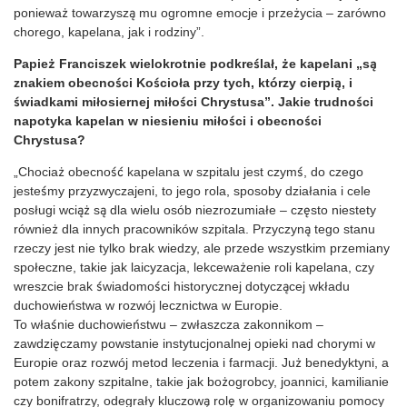
ponieważ towarzyszą mu ogromne emocje i przeżycia – zarówno
chorego, kapelana, jak i rodziny”.
Papież Franciszek wielokrotnie podkreślał, że kapelani „są
znakiem obecności Kościoła przy tych, którzy cierpią, i
świadkami miłosiernej miłości Chrystusa”. Jakie trudności
napotyka kapelan w niesieniu miłości i obecności
Chrystusa?
„Chociaż obecność kapelana w szpitalu jest czymś, do czego
jesteśmy przyzwyczajeni, to jego rola, sposoby działania i cele
posługi wciąż są dla wielu osób niezrozumiałe – często niestety
również dla innych pracowników szpitala. Przyczyną tego stanu
rzeczy jest nie tylko brak wiedzy, ale przede wszystkim przemiany
społeczne, takie jak laicyzacja, lekceważenie roli kapelana, czy
wreszcie brak świadomości historycznej dotyczącej wkładu
duchowieństwa w rozwój lecznictwa w Europie.
To właśnie duchowieństwu – zwłaszcza zakonnikom –
zawdzięczamy powstanie instytucjonalnej opieki nad chorymi w
Europie oraz rozwój metod leczenia i farmacji. Już benedyktyni, a
potem zakony szpitalne, takie jak bożogrobcy, joannici, kamilianie
czy bonifratrzy, odegrały kluczową rolę w organizowaniu pomocy