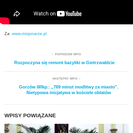
Za:
www.misjonarze.pl
POPRZEDNI WPIS
Rozpoczyna się remont bazyliki w Gietrzwałdzie
NASTĘPNY WPIS
Gorzów Wlkp.: „769 minut modlitwy za miasto”.
Nietypowa inicjatywa w kościele oblatów
WPISY POWIĄZANE