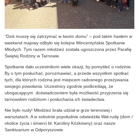
“Dziś muszę się zatrzymać w twoim domu” – pod takim hasłem w
weekend majowy odbyło się kolejne Wincentyńskie Spotkanie
Młodych. Tym razem młodzież została ugoszczona przez Parafię
Świętej Rodziny w Tarnowie.
Spotkanie dało uczestnikom wiele okazji, by pomyśleć o rodzinie.
By o tym posłuchać, porozmawiać, a przede wszystkim spotkać
tych, dla których rodzina jest miejscem radosnego przeżywania
swojego powołania. Uczestnicy zgodnie podkreślają, że
ubogacającym doświadczeniem była możliwość przyjrzenia się
tarnowskim rodzinom i posłuchania ich świadectwa.
Nie było nudy! Młodzież brała udział w grze terenowej i
warsztatach. A w sobotnie popołudnie odwiedziła Wał-rudę (dom /
okolice życia i śmierci bł. Karoliny Kózkówny) oraz nasze
Sanktuarium w Odporyszowie.