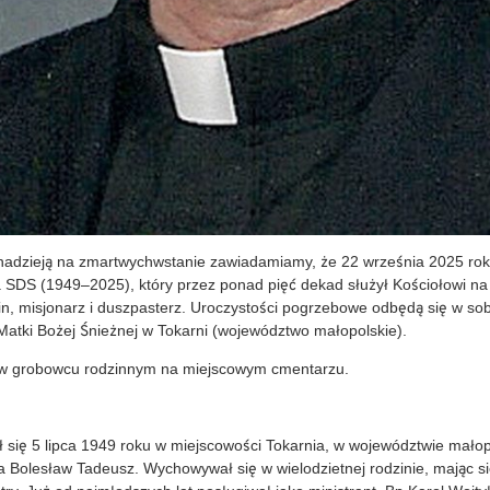
nadzieją na zmartwychwstanie zawiadamiamy, że 22 września 2025 rok
a SDS (1949–2025), który przez ponad pięć dekad służył Kościołowi na
in, misjonarz i duszpasterz. Uroczystości pogrzebowe odbędą się w so
Matki Bożej Śnieżnej w Tokarni (województwo małopolskie).
e w grobowcu rodzinnym na miejscowym cmentarzu.
ł się 5 lipca 1949 roku w miejscowości Tokarnia, w województwie małop
a Bolesław Tadeusz. Wychowywał się w wielodzietnej rodzinie, mając s