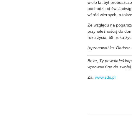
wiele lat był proboszcz
pochodzi od św. Jadwigi
wśród wiernych, a takż
Ze względu na pogarszaj
przynależnością do dom
roku życia, 59. roku ży
(opracował ks. Dariusz
Boże, Ty powołałeś kapł
wprowadź go do swojej n
Za:
www.sds.pl