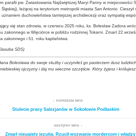
em parafii pw. Zwiastowania Najświętszej Maryi Panny w miejscowości 
 Śląskiej), leżącej na terytorium metropolii miasta San Antonio. Cieszy
e uznaniem duchowieństwa tamtejszej archidiecezji oraz sympatią współ
ący się stan zdrowia, w czerwcu 2025 roku, ks. Bolesław Zadora wróci
u zakonnego w Więciórce w pobliżu rodzinnej Tokarni. Zmarł 22 wrześ
cia zakonnego i 51. roku kapłaństwa.
 Jasuba SDS)
ana Bolesława do swoje służby i uczyniłeś go pasterzem dusz ludzkich
iebieskiej ojczyzny i daj mu wieczne szczęście. Który żyjesz i królujes
POPRZEDNI WPIS
Stulecie pracy Salezjanów w Sokołowie Podlaskim
NASTĘPNY WPIS
Zmarł nieugięty jezuita. Rzucił wyzwanie mordercom i władzy