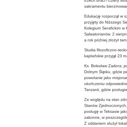
trzech braci i cztery si
sakramentu bierzmowan
Edukację rozpoczął w sz
przyjęty do Niższego S
Kolegium Serafickim w Ka
Salwatorianów. 2 sierp
a rok później złożył ta
Studia filozoficzno-te
kapłańskie przyjął 23 m
Ks. Bolesław Zadora, p
Dolnym Śląsku, gdzie peł
powołanie jako misjonar
ukończeniu odpowiednie
Tanzanii, gdzie posługiw
Ze względu na stan zdr
Stanów Zjednoczonych, 
posługę w Teksasie jako
zakonne, w poszczególn
Z oddaniem służył loka