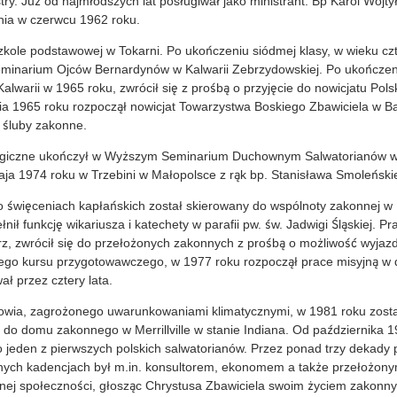
ostry. Już od najmłodszych lat posługiwał jako ministrant. Bp Karol Wojty
ia w czerwcu 1962 roku.
kole podstawowej w Tokarni. Po ukończeniu siódmej klasy, w wieku czte
eminarium Ojców Bernardynów w Kalwarii Zebrzydowskiej. Po ukończeni
lwarii w 1965 roku, zwrócił się z prośbą o przyjęcie do nowicjatu Polsk
nia 1965 roku rozpoczął nowicjat Towarzystwa Boskiego Zbawiciela w B
m śluby zakonne.
ologiczne ukończył w Wyższym Seminarium Duchownym Salwatorianów w
aja 1974 roku w Trzebini w Małopolsce z rąk bp. Stanisława Smoleński
o święceniach kapłańskich został skierowany do wspólnoty zakonnej 
nił funkcję wikariusza i katechety w parafii pw. św. Jadwigi Śląskiej. P
z, zwrócił się do przełożonych zakonnych z prośbą o możliwość wyjazd
go kursu przygotowawczego, w 1977 roku rozpoczął prace misyjną w 
ał przez cztery lata.
owia, zagrożonego uwarunkowaniami klimatycznymi, w 1981 roku zosta
do domu zakonnego w Merrillville w stanie Indiana. Od października 1
 jeden z pierwszych polskich salwatorianów. Przez ponad trzy dekady p
ych kadencjach był m.in. konsultorem, ekonomem a także przełożony
lnej społeczności, głosząc Chrystusa Zbawiciela swoim życiem zakonny