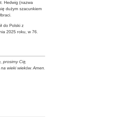
St. Hedwig (nazwa
ł się dużym szacunkiem
braci.
ł do Polski z
nia 2025 roku, w 76.
, prosimy Cię,
z na wieki wieków. Amen.