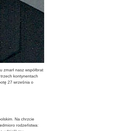
u zmarł nasz współbrat
 trzech kontynentach
botę 27 września o
olskim. Na chrzcie
iedmioro rodzeństwa: