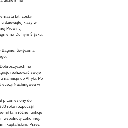
ła udzielił mu
rnastu lat, został
u dziewiątej klasy w
iej Prowincji
agnie na Dolnym Śląsku,
 Bagnie. Święcenia
ego.
w Dobroszycach na
ragnąc realizować swoje
u na misje do Afryki. Po
diecezji Nachingwea w
ł przeniesiony do
983 roku rozpoczął
ełnił tam różne funkcje
m wspólnoty zakonnej.
m i kapłańskim. Przez