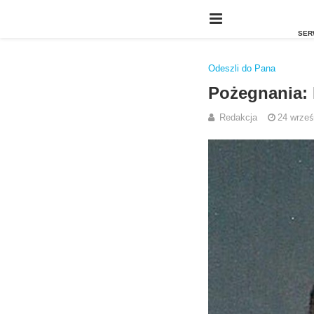
Odeszli do Pana
Pożegnania: 
Redakcja
24 wrześ