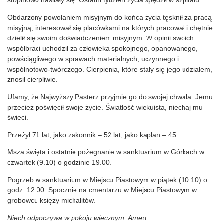
stopniowo nasilały się. Ostatni tydzień życia spędził w szpitalu.
Obdarzony powołaniem misyjnym do końca życia tęsknił za pracą
misyjną, interesował się placówkami na których pracował i chętnie
dzielił się swoim doświadczeniem misyjnym. W opinii swoich
współbraci uchodził za człowieka spokojnego, opanowanego,
powściągliwego w sprawach materialnych, uczynnego i
wspólnotowo-twórczego. Cierpienia, które stały się jego udziałem,
znosił cierpliwie.
Ufamy, że Najwyższy Pasterz przyjmie go do swojej chwała. Jemu
przecież poświęcił swoje życie. Światłość wiekuista, niechaj mu
świeci.
Przeżył 71 lat, jako zakonnik – 52 lat, jako kapłan – 45.
Msza święta i ostatnie pożegnanie w sanktuarium w Górkach w
czwartek (9.10) o godzinie 19.00.
Pogrzeb w sanktuarium w Miejscu Piastowym w piątek (10.10) o
godz. 12.00. Spocznie na cmentarzu w Miejscu Piastowym w
grobowcu księży michalitów.
Niech odpoczywa w pokoju wiecznym. Ame
n.