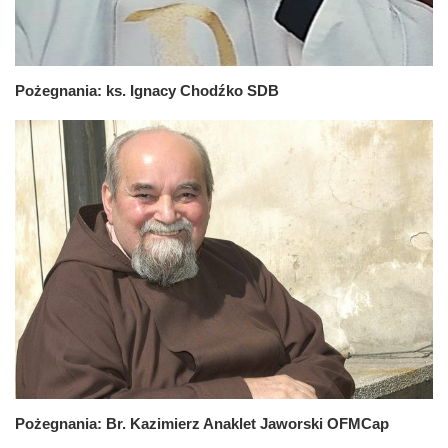
Pożegnania: ks. Ignacy Chodźko SDB
Pożegnania: Br. Kazimierz Anaklet Jaworski OFMCap