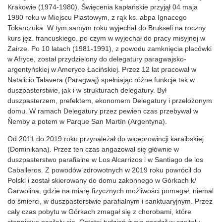
Krakowie (1974-1980). Święcenia kapłańskie przyjął 04 maja
1980 roku w Miejscu Piastowym, z rąk ks. abpa Ignacego
Tokarczuka. W tym samym roku wyjechał do Brukseli na roczny
kurs jęz. francuskiego, po czym w wyjechał do pracy misyjnej w
Zairze. Po 10 latach (1981-1991), z powodu zamknięcia placówki
w Afryce, został przydzielony do delegatury paragwajsko-
argentyńskiej w Ameryce Łacińskiej. Przez 12 lat pracował w
Natalicio Talavera (Paragwaj) spełniając różne funkcje tak w
duszpasterstwie, jak i w strukturach delegatury. Był
duszpasterzem, prefektem, ekonomem Delegatury i przełożonym
domu. W ramach Delegatury przez pewien czas przebywał w
Ñemby a potem w Parque San Martín (Argentyna).
Od 2011 do 2019 roku przynależał do wiceprowincji karaibskiej
(Dominikana). Przez ten czas angażował się głównie w
duszpasterstwo parafialne w Los Alcarrizos i w Santiago de los
Caballeros. Z powodów zdrowotnych w 2019 roku powrócił do
Polski i został skierowany do domu zakonnego w Górkach k/
Garwolina, gdzie na miarę fizycznych możliwości pomagał, niemal
do śmierci, w duszpasterstwie parafialnym i sanktuaryjnym. Przez
cały czas pobytu w Górkach zmagał się z chorobami, które