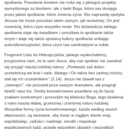
spotkania. Powołanie bowiem nie rodzi się z jakiegoś projektu
wymyślonego za biurkiem, ale z łaski Boga, która nas dosięga
przez jakieś spotkanie, które zmienia życie. Kto naprawdę spotyka
Jezusa nie może pozostać takim samym, jak wcześniej. On jest
nowością, która czyni wszystko nowe. Kto doświadcza takiego
spotkania staje się świadkiem i umożliwia to spotkanie także
innym i staje się także sprawcą kultury spotkania unikając
autoreferencyjności, która czyni nas zamkniętymi w sobie.
Fragment Listu do Hebrajczyków, jakiego wysłuchaliśmy,
przypomina nam, że to sam Jezus, aby nas spotkać nie zawahał
się przyjąć naszej ludzkiej natury: „Ponieważ zaś dzieci
uczestniczą we krwi i ciele, dlatego i On także bez żadnej różnicy
stał się ich uczestnikiem” (2,14). Jezus nie zbawił nas z
„zewnątrz”; nie pozostał poza naszym dramatem, ale pragnął
dzielić nasz los. Osoby konsekrowane powołane są do bycia
znakiem konkretnym i prorockim tej bliskości Boga, tego dzielenia
z nami naszej słabej, grzesznej i zranionej natury ludzkiej.
Wszystkie formy życia konsekrowanego, każda według swoich
właściwości, są wezwane, aby trwać w ciągłym stanie misji,
współdzieląc „radości i nadzieje, smutki i niepokoje
współczesnych ludzi, przede wszystkim ubogich i wszystkich