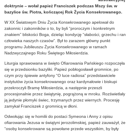
doktrynie – wołał papież Franciszek podczas Mszy św. w
bazylice św. Piotra, kończącej Rok Życia Konsekrowanego.
W XX Światowym Dniu Życia Konsekrowanego apelował do
zakonnic i zakonników o to, by byli “proroczym i konkretnym
znakiem” bliskości Boga, dzieląc kondycję “słabości, grzechu i ran
człowieka naszych czasów”. Był to zarazem główny punkt
programu Jubileuszu Życia Konsekrowanego w ramach
Nadzwyczajnego Roku Świętego Miłosierdzia.
Liturgia sprawowana w święto Ofiarowania Pańskiego rozpoczęła
się w przedsionku bazyliki. Papież pobłogosławił gromnice, po
czym przy śpiewie antyfony “O luce radiosa” przedstawiciele
instytutów życia konsekrowanego oraz kardynałowie i biskupi
przekroczyli Bramę Miłosierdzia, a następnie przeszli
procesjonalnie przez świątynię, pogrążoną w mroku. Rozświetlały
ją jedynie płomyki świec, trzymanych przez wiernych. Procesję
zamykał Franciszek z gromnicą w dłoni.
Odwołując się w homilii do postaci Symeona i Anny z opisu
ofiarowania Jezusa w świątyni jerozolimskiej, papież zauważył, że
“osoby konsekrowane są powołane przede wszystkim, by były