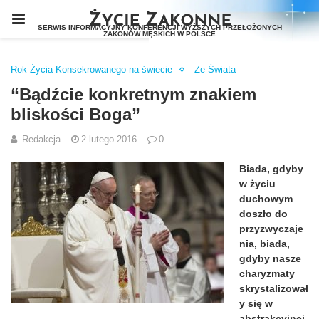
Rok Życia Konsekrowanego na świecie
Ze Świata
“Bądźcie konkretnym znakiem
bliskości Boga”
Redakcja
2 lutego 2016
0
Biada, gdyby
w życiu
duchowym
doszło do
przyzwyczaje
nia, biada,
gdyby nasze
charyzmaty
skrystalizował
y się w
abstrakcyjnej