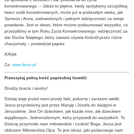
konsekrowanego. – Jakże to piękne, kiedy spotykamy szczęśliwą
twarz osób konsekrowanych, może już w podeszłym wieku, jak
Symeon i Anna, zadowolonych i pełnych wdzięczności za swoje
powołanie. Jest to słowo, które możne podsumować wszystko, co
przeżyliśmy w tym Roku Życia Konsekrowanego: wdzięczność za
dar Ducha Świętego, który zawsze ożywia Kościół przez różne
charyzmaty – powiedział papież.
KAI/pk
Za:
www.deon.pl
Przeczytaj pełną treść papieskiej homilii:
Drodzy bracia i siostry!
Dzisiaj staje przed nami prosty fakt, pokorny i zarazem wielki.
Jezus przyniesiony jest przez Maryję i Józefa do świątyni w
Jerozolimie. Jest On dzieckiem, jak każde inne, ale dzieckiem
wyjątkowym, Jednorodzonym, który przyszedł do wszystkich. To
Dziecię przyniosło nam miłosierdzie i czułość Boga. Jezus jest
obliczem Miłosierdzia Ojca. To jest obraz, jaki podarowuje nam