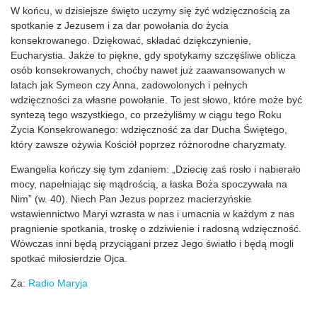
W końcu, w dzisiejsze święto uczymy się żyć wdzięcznością za
spotkanie z Jezusem i za dar powołania do życia
konsekrowanego. Dziękować, składać dziękczynienie,
Eucharystia. Jakże to piękne, gdy spotykamy szczęśliwe oblicza
osób konsekrowanych, choćby nawet już zaawansowanych w
latach jak Symeon czy Anna, zadowolonych i pełnych
wdzięczności za własne powołanie. To jest słowo, które może być
syntezą tego wszystkiego, co przeżyliśmy w ciągu tego Roku
Życia Konsekrowanego: wdzięczność za dar Ducha Świętego,
który zawsze ożywia Kościół poprzez różnorodne charyzmaty.
Ewangelia kończy się tym zdaniem: „Dziecię zaś rosło i nabierało
mocy, napełniając się mądrością, a łaska Boża spoczywała na
Nim” (w. 40). Niech Pan Jezus poprzez macierzyńskie
wstawiennictwo Maryi wzrasta w nas i umacnia w każdym z nas
pragnienie spotkania, troskę o zdziwienie i radosną wdzięczność.
Wówczas inni będą przyciągani przez Jego światło i będą mogli
spotkać miłosierdzie Ojca.
Za:
Radio Maryja