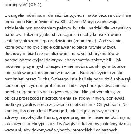
cierpiących” (GS 1).
Ewangelia mówi nam również, że „ojciec i matka Jezusa dziwili się
temu, co o Nim mówiono” (w.33). Józef i Maryja zachowują
zdziwienie tym spotkaniem pełnym światła i nadziei dla wszystkich
narodów. Także my jako chrześcijanie i osoby konsekrowane
jesteśmy stróżami tego zadziwienia (zdumienia). Zadziwienia,
które powinno być ciągle odnawiane; biada rutynie w życiu
duchowym, biada skrystalizowaniu naszych charyzmatów w
postaci abstrakcyjnej doktryny: charyzmatów założycieli – jak
mówiłem przy innych okazjach – nie można zamknąć w butelce
lub traktować jak eksponat w muzeum. Nasi założyciele zostali
natchnieni przez Ducha Świętego i nie bali się pobrudzić sobie rąk
codziennym życiem, problemami ludzi, wychodząc odważnie na
peryferie geograficzne i egzystencjalne. Nie zatrzymali się w
obliczu przeszkód i niezrozumienia ze strony innych, ponieważ
podtrzymywali w sercu zdziwienie spotkaniem z Chrystusem. Nie
zamknęli w domu łaski Ewangelii, mieli ciągle w swym sercu
zdrowy niepokój dla Pana, gorące pragnienie niesienia Go innym,
jak uczynili to Maryja i Józef w świątyni. Także my jesteśmy dzisiaj
wezwani, aby dokonywać wyborów prorockich i odważnych.