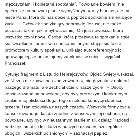
mężczyznami i kobietami spotkania”. Powołanie bowiem “nie
opiera się na naszym planie wymyślonym «przy biurku», ale na
łasce Pana, która do nas dociera poprzez spotkanie zmieniające
życie”. – Człowiek spotykający naprawdę Jezusa, nie może
pozostać takim, jakim był wcześniej. On jest nowością, która
wszystko czyni nowe. Osoba, która przeżywa to spotkanie staje
się świadkiem i umożliwia spotkanie innym, stając się także
promotorem kultury spotkania, unikając autoreferencyjności,
sprawiającej, że pozostajemy zamknięci w sobie – wyjaśnił
Franciszek.
Cytując fragment z Listu do Hebrajczyków, Ojciec Święty wskazał,
że “Jezus nie zbawił nas «od zewnątrz», nie pozostał z dala od
naszego dramatu, ale zechciał dzielić nasze życie”. – Osoby
konsekrowane są powołane, aby były proroczym i konkretnym
znakiem tej bliskości Boga, tego dzielenia kondycji słabości,
grzechu i ran człowieka naszych czasów. Wszystkie formy życia
konsekrowanego, każda zgodnie z właściwymi jej cechami, są
powołane, aby być w nieustannym stanie misji, dzieląc “radości i
nadzieje, smutki i lęki ludzi w naszych czasach, szczególnie
ubogich i wszelkich uciśnionych” – zaznaczył papież.