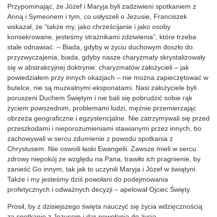
Przypominając, że Józef i Maryja byli zadziwieni spotkaniem z
Anną i Symeonem i tym, co usłyszeli o Jezusie, Franciszek
wskazał, że “także my, jako chrześcijanie i jako osoby
konsekrowane, jesteśmy strażnikami zdziwienia”, które trzeba
stale odnawiać. – Biada, gdyby w życiu duchowym doszło do
przyzwyczajenia, biada, gdyby nasze charyzmaty skrystalizowały
się w abstrakcyjnej doktrynie: charyzmatów założycieli – jak
powiedziałem przy innych okazjach – nie można zapieczętować w
butelce, nie są muzealnymi eksponatami. Nasi założyciele byli
poruszeni Duchem Świętym i nie bali się pobrudzić sobie rąk
życiem powszednim, problemami ludzi, mężnie przemierzając
obrzeża geograficzne i egzystencjalne. Nie zatrzymywali się przed
przeszkodami i nieporozumieniami stawianymi przez innych, bo
zachowywali w sercu zdumienie z powodu spotkania z
Chrystusem. Nie oswoili łaski Ewangelii. Zawsze mieli w sercu
zdrowy niepokój ze względu na Pana, trawiło ich pragnienie, by
zanieść Go innym, tak jak to uczynili Maryja i Józef w świątyni.
Także i my jesteśmy dziś powołani do podejmowania
profetycznych i odważnych decyzji – apelował Ojciec Święty.
Prosił, by z dzisiejszego święta nauczyć się życia wdzięcznością
za spotkanie z Jezusem i dar powołania do życia