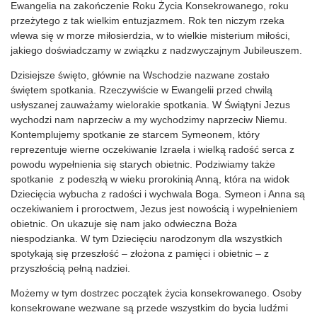
Ewangelia na zakończenie Roku Życia Konsekrowanego, roku
przeżytego z tak wielkim entuzjazmem. Rok ten niczym rzeka
wlewa się w morze miłosierdzia, w to wielkie misterium miłości,
jakiego doświadczamy w związku z nadzwyczajnym Jubileuszem.
Dzisiejsze święto, głównie na Wschodzie nazwane zostało
świętem spotkania. Rzeczywiście w Ewangelii przed chwilą
usłyszanej zauważamy wielorakie spotkania. W Świątyni Jezus
wychodzi nam naprzeciw a my wychodzimy naprzeciw Niemu.
Kontemplujemy spotkanie ze starcem Symeonem, który
reprezentuje wierne oczekiwanie Izraela i wielką radość serca z
powodu wypełnienia się starych obietnic. Podziwiamy także
spotkanie z podeszłą w wieku prorokinią Anną, która na widok
Dziecięcia wybucha z radości i wychwala Boga. Symeon i Anna są
oczekiwaniem i proroctwem, Jezus jest nowością i wypełnieniem
obietnic. On ukazuje się nam jako odwieczna Boża
niespodzianka. W tym Dziecięciu narodzonym dla wszystkich
spotykają się przeszłość – złożona z pamięci i obietnic – z
przyszłością pełną nadziei.
Możemy w tym dostrzec początek życia konsekrowanego. Osoby
konsekrowane wezwane są przede wszystkim do bycia ludźmi