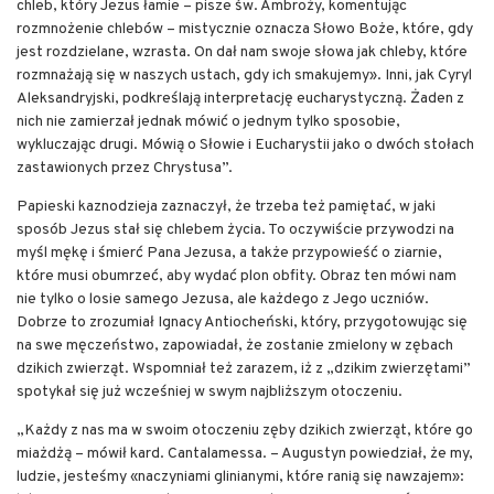
chleb, który Jezus łamie – pisze św. Ambroży, komentując
rozmnożenie chlebów – mistycznie oznacza Słowo Boże, które, gdy
jest rozdzielane, wzrasta. On dał nam swoje słowa jak chleby, które
rozmnażają się w naszych ustach, gdy ich smakujemy». Inni, jak Cyryl
Aleksandryjski, podkreślają interpretację eucharystyczną. Żaden z
nich nie zamierzał jednak mówić o jednym tylko sposobie,
wykluczając drugi. Mówią o Słowie i Eucharystii jako o dwóch stołach
zastawionych przez Chrystusa”.
Papieski kaznodzieja zaznaczył, że trzeba też pamiętać, w jaki
sposób Jezus stał się chlebem życia. To oczywiście przywodzi na
myśl mękę i śmierć Pana Jezusa, a także przypowieść o ziarnie,
które musi obumrzeć, aby wydać plon obfity. Obraz ten mówi nam
nie tylko o losie samego Jezusa, ale każdego z Jego uczniów.
Dobrze to zrozumiał Ignacy Antiocheński, który, przygotowując się
na swe męczeństwo, zapowiadał, że zostanie zmielony w zębach
dzikich zwierząt. Wspomniał też zarazem, iż z „dzikim zwierzętami”
spotykał się już wcześniej w swym najbliższym otoczeniu.
„Każdy z nas ma w swoim otoczeniu zęby dzikich zwierząt, które go
miażdżą – mówił kard. Cantalamessa. – Augustyn powiedział, że my,
ludzie, jesteśmy «naczyniami glinianymi, które ranią się nawzajem»: