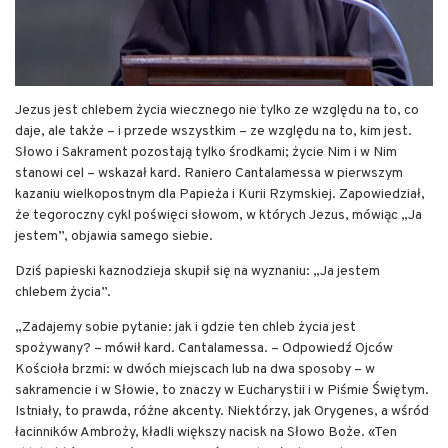
Jezus jest chlebem życia wiecznego nie tylko ze względu na to, co
daje, ale także – i przede wszystkim – ze względu na to, kim jest.
Słowo i Sakrament pozostają tylko środkami; życie Nim i w Nim
stanowi cel – wskazał kard. Raniero Cantalamessa w pierwszym
kazaniu wielkopostnym dla Papieża i Kurii Rzymskiej. Zapowiedział,
że tegoroczny cykl poświęci słowom, w których Jezus, mówiąc „Ja
jestem”, objawia samego siebie.
Dziś papieski kaznodzieja skupił się na wyznaniu: „Ja jestem
chlebem życia”.
„Zadajemy sobie pytanie: jak i gdzie ten chleb życia jest
spożywany? – mówił kard. Cantalamessa. – Odpowiedź Ojców
Kościoła brzmi: w dwóch miejscach lub na dwa sposoby – w
sakramencie i w Słowie, to znaczy w Eucharystii i w Piśmie Świętym.
Istniały, to prawda, różne akcenty. Niektórzy, jak Orygenes, a wśród
łacinników Ambroży, kładli większy nacisk na Słowo Boże. «Ten