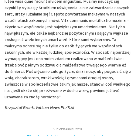
lutea vasa quae faciunt invicem angustias. Musimy nauczyć się
czynić tę sytuację środkiem uświęcenia, a nie zatwardzania naszych
serc, urazy i użalania się! Często powtarzana maksyma w naszych
wspólnotach zakonnych mówi: Vita communis mortificatio maxima –
«życie we wspólnocie jest największym umartwieniem». Nie tylko
największym, ale także najbardziej pożytecznym i dającym większe
zasługi niż wiele innych umartwień, które sami wybieramy. Ta
maksyma odnosi się nie tylko do osób żyjących we wspólnotach
zakonnych, ale w każdej ludzkiej społeczności. W sposób najbardziej
wymagający jest ona moim zdaniem realizowana w małżeństwie i
trzeba być pełnym podziwu dla małżeństwa trwającego wiernie aż
do śmierci. Poświęcenie całego życia, dnia i nocy, aby pogodzić się z
wolą, charakterem, wrażliwością i grymasami drugiej osoby,
zwłaszcza w społeczeństwie takim jak nasze, stanowi coś wielkiego
i to, jeśli okaże się przeżywane w duchu wiary, powinno już być
uznawane za cnotę heroiczną”.
Krzysztof Bronk, Vatican News PL/KAI
POPRZEDNI WPIS