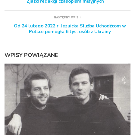
Zjazd redakcji czasopism misyjnych
NASTĘPNY WPIS
Od 24 lutego 2022 r. Jezuicka Służba Uchodźcom w
Polsce pomogła 6 tys. osób z Ukrainy
WPISY POWIĄZANE