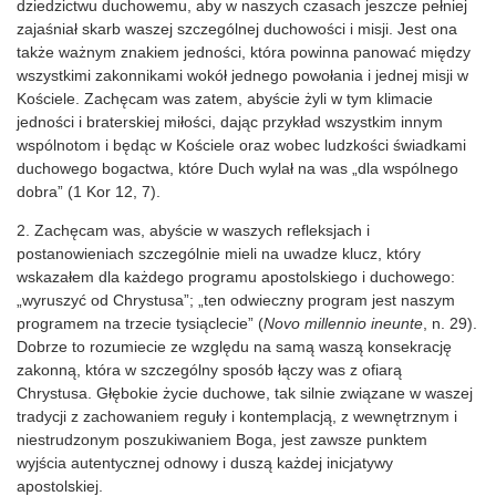
dziedzictwu duchowemu, aby w naszych czasach jeszcze pełniej
zajaśniał skarb waszej szczególnej duchowości i misji. Jest ona
także ważnym znakiem jedności, która powinna panować między
wszystkimi zakonnikami wokół jednego powołania i jednej misji w
Kościele. Zachęcam was zatem, abyście żyli w tym klimacie
jedności i braterskiej miłości, dając przykład wszystkim innym
wspólnotom i będąc w Kościele oraz wobec ludzkości świadkami
duchowego bogactwa, które Duch wylał na was „dla wspólnego
dobra” (1 Kor 12, 7).
2. Zachęcam was, abyście w waszych refleksjach i
postanowieniach szczególnie mieli na uwadze klucz, który
wskazałem dla każdego programu apostolskiego i duchowego:
„wyruszyć od Chrystusa”; „ten odwieczny program jest naszym
programem na trzecie tysiąclecie” (
Novo millennio ineunte
, n. 29).
Dobrze to rozumiecie ze względu na samą waszą konsekrację
zakonną, która w szczególny sposób łączy was z ofiarą
Chrystusa. Głębokie życie duchowe, tak silnie związane w waszej
tradycji z zachowaniem reguły i kontemplacją, z wewnętrznym i
niestrudzonym poszukiwaniem Boga, jest zawsze punktem
wyjścia autentycznej odnowy i duszą każdej inicjatywy
apostolskiej.