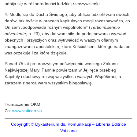
odbija się w różnorodności ludzkiej rzeczywistości.
4. Modlę się do Ducha Świętego, aby obficie udzielił wam swoich
darów, tak byście w pracach kapitulnych mogli rozeznawać to, co
On sam „podpowiada różnym wspólnotom” (
Tertio millennio
adveniente
, n. 23), aby dał wam siłę do podejmowania wyzwań
obecnych i przyszłych oraz wytrwałość w waszym ofiarnym
zaangażowaniu apostolskim, które Kościół ceni, którego nadal od
was oczekuje i za które dziękuje.
Ponad 75 lat po uroczystym poświęceniu waszego Zakonu
Najświętszej Maryi Pannie powierzam w Jej ręce przebieg
Kapituły i duchowy rozwój wszystkich waszych Współbraci, a
zarazem z serca wam wszystkim błogosławię.
Tłumaczenie OKM
Za:
www.vatican.va
Copyright © Dykasterium ds. Komunikacji – Libreria Editrice
Vaticana