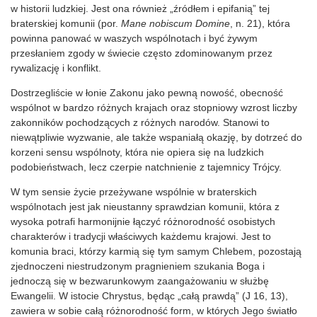
w historii ludzkiej. Jest ona również „źródłem i epifanią” tej
braterskiej komunii (por.
Mane nobiscum Domine
, n. 21), która
powinna panować w waszych wspólnotach i być żywym
przesłaniem zgody w świecie często zdominowanym przez
rywalizację i konflikt.
Dostrzegliście w łonie Zakonu jako pewną nowość, obecność
wspólnot w bardzo różnych krajach oraz stopniowy wzrost liczby
zakonników pochodzących z różnych narodów. Stanowi to
niewątpliwie wyzwanie, ale także wspaniałą okazję, by dotrzeć do
korzeni sensu wspólnoty, która nie opiera się na ludzkich
podobieństwach, lecz czerpie natchnienie z tajemnicy Trójcy.
W tym sensie życie przeżywane wspólnie w braterskich
wspólnotach jest jak nieustanny sprawdzian komunii, która z
wysoka potrafi harmonijnie łączyć różnorodność osobistych
charakterów i tradycji właściwych każdemu krajowi. Jest to
komunia braci, którzy karmią się tym samym Chlebem, pozostają
zjednoczeni niestrudzonym pragnieniem szukania Boga i
jednoczą się w bezwarunkowym zaangażowaniu w służbę
Ewangelii. W istocie Chrystus, będąc „całą prawdą” (J 16, 13),
zawiera w sobie całą różnorodność form, w których Jego światło