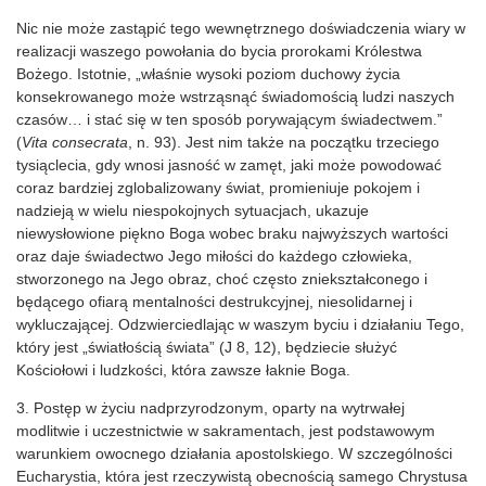
Nic nie może zastąpić tego wewnętrznego doświadczenia wiary w
realizacji waszego powołania do bycia prorokami Królestwa
Bożego. Istotnie, „właśnie wysoki poziom duchowy życia
konsekrowanego może wstrząsnąć świadomością ludzi naszych
czasów… i stać się w ten sposób porywającym świadectwem.”
(
Vita consecrata
, n. 93). Jest nim także na początku trzeciego
tysiąclecia, gdy wnosi jasność w zamęt, jaki może powodować
coraz bardziej zglobalizowany świat, promieniuje pokojem i
nadzieją w wielu niespokojnych sytuacjach, ukazuje
niewysłowione piękno Boga wobec braku najwyższych wartości
oraz daje świadectwo Jego miłości do każdego człowieka,
stworzonego na Jego obraz, choć często zniekształconego i
będącego ofiarą mentalności destrukcyjnej, niesolidarnej i
wykluczającej. Odzwierciedlając w waszym byciu i działaniu Tego,
który jest „światłością świata” (J 8, 12), będziecie służyć
Kościołowi i ludzkości, która zawsze łaknie Boga.
3. Postęp w życiu nadprzyrodzonym, oparty na wytrwałej
modlitwie i uczestnictwie w sakramentach, jest podstawowym
warunkiem owocnego działania apostolskiego. W szczególności
Eucharystia, która jest rzeczywistą obecnością samego Chrystusa