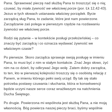
Pana. Sprawować pieczę nad służbą Pana to troszczyć się o nią;
czuwać, by
miała żywność we właściwej porze
(por. Łk 12,42-43).
Jezus w tych słowach ustanawia właściwy porządek. Bycie
zarządcą sług Pana, to zadanie, które jest nam powierzone.
Zarządzanie zaś polega w pierwszym rzędzie na rozdawaniu
żywności we właściwej porze.
Rodzi się pytanie – w kontekście posługi przełożeńskiej – co
znaczy być zarządcą i co oznacza wydawać żywność we
właściwym czasie?
Po pierwsze. Skoro zarządca sprawuje swoją posługę w imieniu
Pana, to musi być z nim w stałym kontakcie. Znać Jego słowo, żyć
nim na co dzień, by odkrywać Jego wolę. Zatem dobry zarządca,
to ten, kto w pierwszej kolejności troszczy się o osobistą relację z
Panem, w imieniu którego pełni swój urząd. By tak się stało
potrzeba postawy czuwania i słuchania, która w konsekwencji
będzie uczyni nasze serce coraz wrażliwszym na natchnienia
Ducha Świętego.
Po drugie. Powierzona mi wspólnota jest służbą Pana, a nie moją
własnością. Bóg powierza naszej pieczy braci, byśmy wspólnie