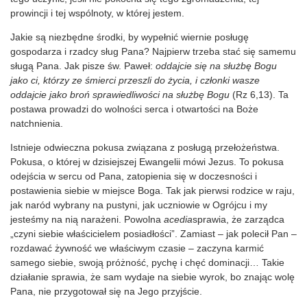
prowincji i tej wspólnoty, w której jestem.
Jakie są niezbędne środki, by wypełnić wiernie posługę
gospodarza i rzadcy sług Pana? Najpierw trzeba stać się samemu
sługą Pana. Jak pisze św. Paweł:
oddajcie się na służbę Bogu
jako ci, którzy ze śmierci przeszli do życia, i członki wasze
oddajcie jako broń sprawiedliwości na służbę Bogu
(Rz 6,13). Ta
postawa prowadzi do wolności serca i otwartości na Boże
natchnienia.
Istnieje odwieczna pokusa związana z posługą przełożeństwa.
Pokusa, o której w dzisiejszej Ewangelii mówi Jezus. To pokusa
odejścia w sercu od Pana, zatopienia się w doczesności i
postawienia siebie w miejsce Boga. Tak jak pierwsi rodzice w raju,
jak naród wybrany na pustyni, jak uczniowie w Ogrójcu i my
jesteśmy na nią narażeni. Powolna
acedia
sprawia, że zarządca
„czyni siebie właścicielem posiadłości”. Zamiast – jak polecił Pan –
rozdawać żywność we właściwym czasie – zaczyna karmić
samego siebie, swoją próżność, pychę i chęć dominacji… Takie
działanie sprawia, że sam wydaje na siebie wyrok, bo znając wolę
Pana, nie przygotował się na Jego przyjście.