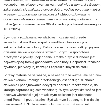
wewnętrznym, pielęgnowanym na modlitwie i w komunii z Bogiem,
zakorzeniają się najlepsze owoce dobra według porządku miłości,
w pełnym promowaniu wyjątkowości każdego człowieka, w
docenianiu własnego charyzmatu i w uniwersalnym otwarciu na
miłość
(przemówienie Leona XIV do osób życia konsekrowanego z
10 X 2025)
.
Żywnością rozdawaną we właściwym czasie jest przede
wszystkim słowo Boże, wspólna modlitwa i troska o życie
sakramentalne wspólnoty. Potrzeba więc na nowo odkryć piękno
dzielenia się we wspólnocie słowem Bożym i wspólnotowe
przeżywanie pokuty i pojednania. Troska o życie duchowe jest
najważniejszą troską gospodarza wspólnoty. Gospodarz rozdając
żywność, pierwszy jej kosztuje i zaprasza innych do stołu.
Sprawy materialne są ważne, a nawet bardzo ważne, ale nad nimi
czuwa ekonom. Posługa przełożonego jest posługą słuchania,
czuwania i podejmowania decyzji w oparciu o rozeznawanie, do
którego zaprasza się cała wspólnotę. W tym wszystkim ważna jest
postawa wierności a jej prawdziwym obliczem jest obecność
przed Panem i przed braćmi. Być wiernym i obecnym. Nie da się
tego uczynić, jeśli nie pokocha się tego zgromadzenia, tej