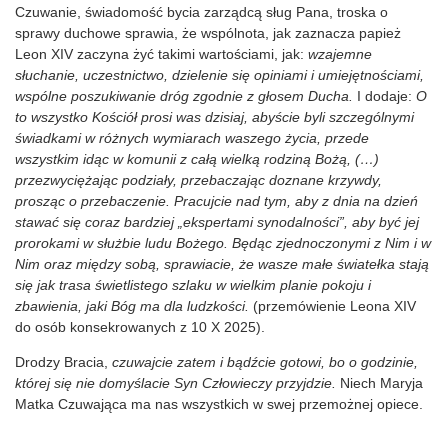
Czuwanie, świadomość bycia zarządcą sług Pana, troska o
sprawy duchowe sprawia, że wspólnota, jak zaznacza papież
Leon XIV zaczyna żyć takimi wartościami, jak:
wzajemne
słuchanie, uczestnictwo, dzielenie się opiniami i umiejętnościami,
wspólne poszukiwanie dróg zgodnie z głosem Ducha.
I dodaje:
O
to wszystko Kościół prosi was dzisiaj, abyście byli szczególnymi
świadkami w różnych wymiarach waszego życia, przede
wszystkim idąc w komunii z całą wielką rodziną Bożą, (…)
przezwyciężając podziały, przebaczając doznane krzywdy,
prosząc o przebaczenie. Pracujcie nad tym, aby z dnia na dzień
stawać się coraz bardziej „ekspertami synodalności”, aby być jej
prorokami w służbie ludu Bożego.
Będąc zjednoczonymi z Nim i w
Nim oraz między sobą, sprawiacie, że wasze małe światełka stają
się jak trasa świetlistego szlaku w wielkim planie pokoju i
zbawienia, jaki Bóg ma dla ludzkości.
(przemówienie Leona XIV
do osób konsekrowanych z 10 X 2025).
Drodzy Bracia,
czuwajcie zatem i bądźcie gotowi, bo o godzinie,
której się nie domyślacie Syn Człowieczy przyjdzie.
Niech Maryja
Matka Czuwająca ma nas wszystkich w swej przemożnej opiece.