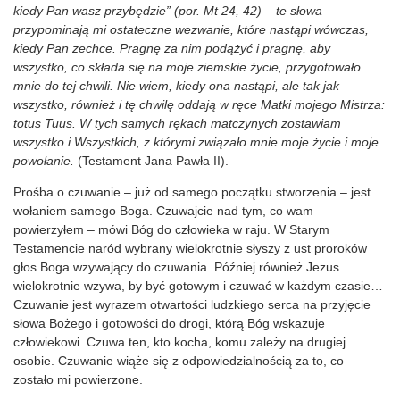
kiedy Pan wasz przybędzie” (por. Mt 24, 42) – te słowa
przypominają mi ostateczne wezwanie, które nastąpi wówczas,
kiedy Pan zechce. Pragnę za nim podążyć i pragnę, aby
wszystko, co składa się na moje ziemskie życie, przygotowało
mnie do tej chwili. Nie wiem, kiedy ona nastąpi, ale tak jak
wszystko, również i tę chwilę oddają w ręce Matki mojego Mistrza:
totus Tuus. W tych samych rękach matczynych zostawiam
wszystko i Wszystkich, z którymi związało mnie moje życie i moje
powołanie.
(Testament Jana Pawła II).
Prośba o czuwanie – już od samego początku stworzenia – jest
wołaniem samego Boga. Czuwajcie nad tym, co wam
powierzyłem – mówi Bóg do człowieka w raju. W Starym
Testamencie naród wybrany wielokrotnie słyszy z ust proroków
głos Boga wzywający do czuwania. Później również Jezus
wielokrotnie wzywa, by być gotowym i czuwać w każdym czasie…
Czuwanie jest wyrazem otwartości ludzkiego serca na przyjęcie
słowa Bożego i gotowości do drogi, którą Bóg wskazuje
człowiekowi. Czuwa ten, kto kocha, komu zależy na drugiej
osobie. Czuwanie wiąże się z odpowiedzialnością za to, co
zostało mi powierzone.