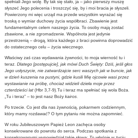
spełniali Jego wolę. By tak się stało, ja – jako pierwszy muszę
słyszeć Jego polecenia i troszczyć się, by i moi bracia je słyszeli.
Powierzony mi więc urząd ma przede wszystkim wyrażać się
troską o wymiar duchowy życia współbraci. Zbawienie jest
fundamentalnym celem naszego życia. To osoby mają zostać
zbawione, a nie zgromadzenie. Wspólnota jest jedynie
przestrzenią – drogą, która każdego z braci powinna doprowadzić
do ostatecznego celu – życia wiecznego.
Właściwy zaś czas wydawania żywności, to moja wierność tu i
teraz.
Dlatego [postępujcie], jak mówi Duch Święty: Dziś, jeśli głos
Jego usłyszycie, nie zatwardzajcie serc waszych jak w buncie, jak
w dzień kuszenia na pustyni, gdzie kusili Mię ojcowie wasi przez
wystawianie na próbę, chociaż widzieli dzieła moje przez
czterdzieści lat
(Hbr 3,7-9)
.
Tu i teraz ma spełniać się wola Boża.
„Tu i teraz” – to jest nasz Boży
kairos
.
Po trzecie. Co jest dla nas żywnością, pokarmem codziennym,
który mamy rozdawać? O tym pytaniu nie można zapomnieć.
W roku Jubileuszowym Papież Leon zachęca osoby
konsekrowane do powrotu do serca. Podczas spotkania z
konsekrowanymi wypowiedział takie słowa:
To właśnie w życiu