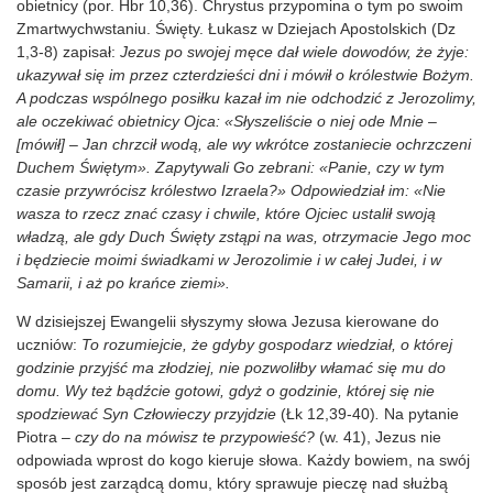
obietnicy (por. Hbr 10,36). Chrystus przypomina o tym po swoim
Zmartwychwstaniu. Święty. Łukasz w Dziejach Apostolskich (Dz
1,3-8) zapisał:
Jezus po swojej męce dał wiele dowodów, że żyje:
ukazywał się im przez czterdzieści dni i mówił o królestwie Bożym.
A podczas wspólnego posiłku kazał im nie odchodzić z Jerozolimy,
ale oczekiwać obietnicy
Ojca
: «Słyszeliście o niej ode Mnie –
[mówił] – Jan chrzcił wodą, ale wy wkrótce zostaniecie ochrzczeni
Duchem Świętym». Zapytywali Go zebrani: «Panie, czy w tym
czasie przywrócisz królestwo Izraela?» Odpowiedział im: «Nie
wasza to rzecz znać czasy i chwile, które Ojciec ustalił swoją
władzą, ale gdy Duch Święty zstąpi na was, otrzymacie Jego moc
i będziecie moimi świadkami w Jerozolimie i w całej Judei, i w
Samarii, i aż po krańce ziemi».
W dzisiejszej Ewangelii słyszymy słowa Jezusa kierowane do
uczniów:
To rozumiejcie, że gdyby gospodarz wiedział, o której
godzinie przyjść ma złodziej, nie pozwoliłby włamać się mu do
domu. Wy też bądźcie gotowi, gdyż o godzinie, której się nie
spodziewać Syn Człowieczy przyjdzie
(Łk 12,39-40)
.
Na pytanie
Piotra –
czy do na mówisz te przypowieść?
(w. 41), Jezus nie
odpowiada wprost do kogo kieruje słowa. Każdy bowiem, na swój
sposób jest zarządcą domu, który sprawuje pieczę nad służbą