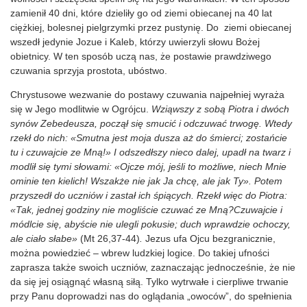
zamienił 40 dni, które dzieliły go od ziemi obiecanej na 40 lat
ciężkiej, bolesnej pielgrzymki przez pustynię. Do ziemi obiecanej
wszedł jedynie Jozue i Kaleb, którzy uwierzyli słowu Bożej
obietnicy. W ten sposób uczą nas, że postawie prawdziwego
czuwania sprzyja prostota, ubóstwo.
Chrystusowe wezwanie do postawy czuwania najpełniej wyraża
się w Jego modlitwie w Ogrójcu.
Wziąwszy z sobą Piotra i dwóch
synów Zebedeusza, począł się smucić i odczuwać trwogę. Wtedy
rzekł do nich: «Smutna jest moja dusza aż do śmierci; zostańcie
tu i czuwajcie ze Mną!» I odszedłszy nieco dalej, upadł na twarz i
modlił się tymi słowami: «Ojcze mój, jeśli to możliwe, niech Mnie
ominie ten kielich! Wszakże nie jak Ja chcę, ale jak Ty». Potem
przyszedł do uczniów i zastał ich śpiących. Rzekł więc do Piotra:
«Tak, jednej godziny nie mogliście czuwać ze Mną?Czuwajcie i
módlcie się, abyście nie ulegli pokusie; duch wprawdzie ochoczy,
ale ciało słabe»
(Mt 26,37-44)
.
Jezus ufa Ojcu bezgranicznie,
można powiedzieć – wbrew ludzkiej logice. Do takiej ufności
zaprasza także swoich uczniów, zaznaczając jednocześnie, że nie
da się jej osiągnąć własną siłą. Tylko wytrwałe i cierpliwe trwanie
przy Panu doprowadzi nas do oglądania „owoców”, do spełnienia