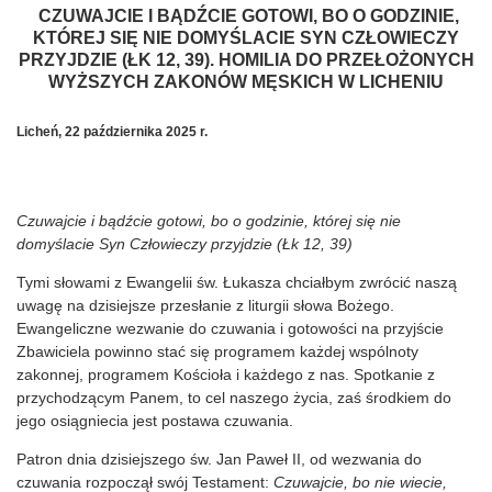
CZUWAJCIE I BĄDŹCIE GOTOWI, BO O GODZINIE,
KTÓREJ SIĘ NIE DOMYŚLACIE SYN CZŁOWIECZY
PRZYJDZIE (ŁK 12, 39). HOMILIA DO PRZEŁOŻONYCH
WYŻSZYCH ZAKONÓW MĘSKICH W LICHENIU
Licheń, 22 października 2025 r.
Czuwajcie i bądźcie gotowi, bo o godzinie, której się nie
domyślacie Syn Człowieczy przyjdzie (Łk 12, 39)
Tymi słowami z Ewangelii św. Łukasza chciałbym zwrócić naszą
uwagę na dzisiejsze przesłanie z liturgii słowa Bożego.
Ewangeliczne wezwanie do czuwania i gotowości na przyjście
Zbawiciela powinno stać się programem każdej wspólnoty
zakonnej, programem Kościoła i każdego z nas. Spotkanie z
przychodzącym Panem, to cel naszego życia, zaś środkiem do
jego osiągniecia jest postawa czuwania.
Patron dnia dzisiejszego św. Jan Paweł II, od wezwania do
czuwania rozpoczął swój Testament:
Czuwajcie, bo nie wiecie,