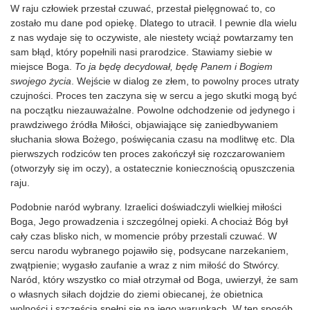
W raju człowiek przestał czuwać, przestał pielęgnować to, co
zostało mu dane pod opiekę. Dlatego to utracił. I pewnie dla wielu
z nas wydaje się to oczywiste, ale niestety wciąż powtarzamy ten
sam błąd, który popełnili nasi prarodzice. Stawiamy siebie w
miejsce Boga.
To ja będę decydował, będę Panem i Bogiem
swojego życia
. Wejście w dialog ze złem, to powolny proces utraty
czujności. Proces ten zaczyna się w sercu a jego skutki mogą być
na początku niezauważalne. Powolne odchodzenie od jedynego i
prawdziwego źródła Miłości, objawiające się zaniedbywaniem
słuchania słowa Bożego, poświęcania czasu na modlitwę etc. Dla
pierwszych rodziców ten proces zakończył się rozczarowaniem
(otworzyły się im oczy), a ostatecznie koniecznością opuszczenia
raju.
Podobnie naród wybrany. Izraelici doświadczyli wielkiej miłości
Boga, Jego prowadzenia i szczególnej opieki. A chociaż Bóg był
cały czas blisko nich, w momencie próby przestali czuwać. W
sercu narodu wybranego pojawiło się, podsycane narzekaniem,
zwątpienie; wygasło zaufanie a wraz z nim miłość do Stwórcy.
Naród, który wszystko co miał otrzymał od Boga, uwierzył, że sam
o własnych siłach dojdzie do ziemi obiecanej, że obietnica
wolności i szczęścia spełni się na jego warunkach. W ten sposób