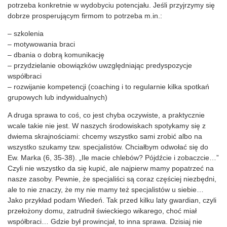
potrzeba konkretnie w wydobyciu potencjału. Jeśli przyjrzymy się
dobrze prosperującym firmom to potrzeba m.in.:
– szkolenia
– motywowania braci
– dbania o dobrą komunikację
– przydzielanie obowiązków uwzględniając predyspozycje
współbraci
– rozwijanie kompetencji (coaching i to regularnie kilka spotkań
grupowych lub indywidualnych)
A druga sprawa to coś, co jest chyba oczywiste, a praktycznie
wcale takie nie jest. W naszych środowiskach spotykamy się z
dwiema skrajnościami: chcemy wszystko sami zrobić albo na
wszystko szukamy tzw. specjalistów. Chciałbym odwołać się do
Ew. Marka (6, 35-38). „Ile macie chlebów? Pójdźcie i zobaczcie…”
Czyli nie wszystko da się kupić, ale najpierw mamy popatrzeć na
nasze zasoby. Pewnie, że specjaliści są coraz częściej niezbędni,
ale to nie znaczy, że my nie mamy też specjalistów u siebie…
Jako przykład podam Wiedeń. Tak przed kilku laty gwardian, czyli
przełożony domu, zatrudnił świeckiego wikarego, choć miał
współbraci… Gdzie był prowincjał, to inna sprawa. Dzisiaj nie