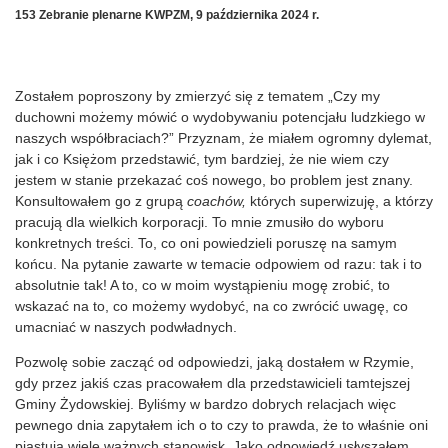
153 Zebranie plenarne KWPZM, 9 października 2024 r.
Zostałem poproszony by zmierzyć się z tematem „Czy my
duchowni możemy mówić o wydobywaniu potencjału ludzkiego w
naszych współbraciach?” Przyznam, że miałem ogromny dylemat,
jak i co Księżom przedstawić, tym bardziej, że nie wiem czy
jestem w stanie przekazać coś nowego, bo problem jest znany.
Konsultowałem go z grupą
coachów,
których superwizuję, a którzy
pracują dla wielkich korporacji. To mnie zmusiło do wyboru
konkretnych treści. To, co oni powiedzieli poruszę na samym
końcu. Na pytanie zawarte w temacie odpowiem od razu: tak i to
absolutnie tak! A to, co w moim wystąpieniu mogę zrobić, to
wskazać na to, co możemy wydobyć, na co zwrócić uwagę, co
umacniać w naszych podwładnych.
Pozwolę sobie zacząć od odpowiedzi, jaką dostałem w Rzymie,
gdy przez jakiś czas pracowałem dla przedstawicieli tamtejszej
Gminy Żydowskiej. Byliśmy w bardzo dobrych relacjach więc
pewnego dnia zapytałem ich o to czy to prawda, że to właśnie oni
piastują wiele ważnych stanowisk. Jako odpowiedź usłyszałem