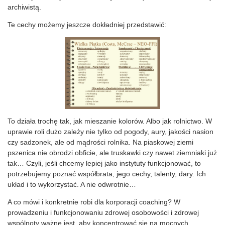
archiwistą.
Te cechy możemy jeszcze dokładniej przedstawić:
To działa trochę tak, jak mieszanie kolorów. Albo jak rolnictwo. W
uprawie roli dużo zależy nie tylko od pogody, aury, jakości nasion
czy sadzonek, ale od mądrości rolnika. Na piaskowej ziemi
pszenica nie obrodzi obficie, ale truskawki czy nawet ziemniaki już
tak… Czyli, jeśli chcemy lepiej jako instytuty funkcjonować, to
potrzebujemy poznać współbrata, jego cechy, talenty, dary. Ich
układ i to wykorzystać. A nie odwrotnie…
A co mówi i konkretnie robi dla korporacji coaching? W
prowadzeniu i funkcjonowaniu zdrowej osobowości i zdrowej
wspólnoty ważne jest, aby koncentrować się na mocnych,