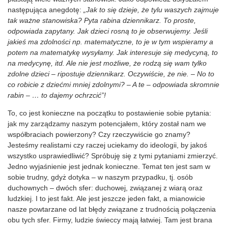
następująca anegdotę:
„Jak to się dzieje, że tylu waszych zajmuje
tak ważne stanowiska? Pyta rabina dziennikarz. To proste,
odpowiada zapytany. Jak dzieci rosną to je obserwujemy. Jeśli
jakieś ma zdolności np. matematyczne, to je w tym wspieramy a
potem na matematykę wysyłamy. Jak interesuje się medycyną, to
na medycynę, itd. Ale nie jest możliwe, że rodzą się wam tylko
zdolne dzieci – ripostuje dziennikarz. Oczywiście, że nie. – No to
co robicie z dziećmi mniej zdolnymi? – A te – odpowiada skromnie
rabin – … to dajemy ochrzcić”!
To, co jest konieczne na początku to postawienie sobie pytania:
jak my zarządzamy naszym potencjałem, który został nam we
współbraciach powierzony? Czy rzeczywiście go znamy?
Jesteśmy realistami czy raczej uciekamy do ideologii, by jakoś
wszystko usprawiedliwić? Spróbuję się z tymi pytaniami zmierzyć.
Jedno wyjaśnienie jest jednak konieczne. Temat ten jest sam w
sobie trudny, gdyż dotyka – w naszym przypadku, tj. osób
duchownych – dwóch sfer: duchowej, związanej z wiarą oraz
ludzkiej. I to jest fakt. Ale jest jeszcze jeden fakt, a mianowicie
nasze powtarzane od lat błędy związane z trudnością połączenia
obu tych sfer. Firmy, ludzie świeccy mają łatwiej. Tam jest brana