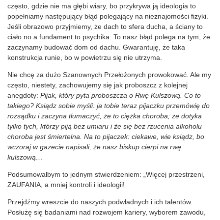
często, gdzie nie ma głębi wiary, bo przykrywa ją ideologia to
popełniamy następujący błąd polegający na nieznajomości fizyki.
Jeśli obrazowo przyjmiemy, że dach to sfera ducha, a ściany to
ciało no a fundament to psychika. To nasz błąd polega na tym, że
zaczynamy budować dom od dachu. Gwarantuję, że taka
konstrukcja runie, bo w powietrzu się nie utrzyma.
Nie chcę za dużo Szanownych Przełożonych prowokować. Ale my
często, niestety, zachowujemy się jak proboszcz z kolejnej
anegdoty:
Pijak, który pyta proboszcza o Rwę Kulszową. Co to
takiego? Ksiądz sobie myśli: ja tobie teraz pijaczku przemówię do
rozsądku i zaczyna tłumaczyć, że to ciężka choroba; że dotyka
tylko tych, którzy piją bez umiaru i że się bez rzucenia alkoholu
choroba jest śmiertelna. Na to pijaczek: ciekawe, wie ksiądz, bo
wczoraj w gazecie napisali, że nasz biskup cierpi na rwę
kulszową…
Podsumowałbym to jednym stwierdzeniem: „Więcej przestrzeni,
ZAUFANIA, a mniej kontroli i ideologii!
Przejdźmy wreszcie do naszych podwładnych i ich talentów.
Posłużę się badaniami nad rozwojem kariery, wyborem zawodu,