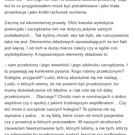
też to co przygotowałem może być potraktowane i jako mała
prowokacja i jako krótki rachunek sumienia.
Zacznę od elementarnej prawdy. Otóż kwestia wydobycia
potencjału i zarządzania nim nie dotyczy jedynie samych
podwładnych… Tak byśmy chcieli, aby tak było, ale rzeczywistość
taka nie jest. Elementów składowych opowiadających za ten fakt
jest więcej. I od nich w dużej mierze zależy czy w ogóle coś
wydobędziemy. A najważniejsze elementy składowe to:
– sam przełożony i jego otwartość i jego zdolności zarządzania. I
tu pojawiają się konkretne pytania: Kogo robimy przełożonymi?
Kolegów, przyjaciół? Ludzi, którzy absolutnie się nie nadają…
Ludzi, o których wiemy, że nie powinni być przełożonymi, bo
mamy doświadczenia ich błędów, a i tak robi się ich dalej
przełożonymi…. Dlaczego? Chodzi nam w nominacjach o dobro
wspólnot czy o spokój z jakimś trudniejszym współbratem… Czy
też może o szczęście naszych kolegów? Te pytania nie są
wyssane z palca… to są fakty, które znam od moich pacjentów
czy z prowincji w których pracowałem. W naszych strukturach
zauważam faworyzowanie tych, których lubimy, a nie tych, którzy
są odpowiedni by przełożonymi zostać! Jeszcze raz podkreślam,