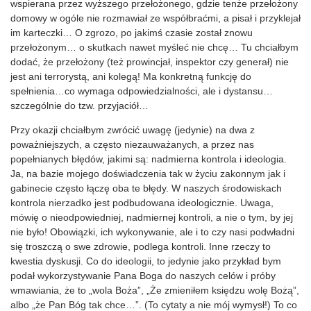
wspierana przez wyższego przełożonego, gdzie tenże przełożony
domowy w ogóle nie rozmawiał ze współbraćmi, a pisał i przyklejał
im karteczki… O zgrozo, po jakimś czasie został znowu
przełożonym… o skutkach nawet myśleć nie chcę… Tu chciałbym
dodać, że przełożony (też prowincjał, inspektor czy generał) nie
jest ani terrorystą, ani kolegą! Ma konkretną funkcję do
spełnienia…co wymaga odpowiedzialności, ale i dystansu…
szczególnie do tzw. przyjaciół…
Przy okazji chciałbym zwrócić uwagę (jedynie) na dwa z
poważniejszych, a często niezauważanych, a przez nas
popełnianych błędów, jakimi są: nadmierna kontrola i ideologia.
Ja, na bazie mojego doświadczenia tak w życiu zakonnym jak i
gabinecie często łączę oba te błędy. W naszych środowiskach
kontrola nierzadko jest podbudowana ideologicznie. Uwaga,
mówię o nieodpowiedniej, nadmiernej kontroli, a nie o tym, by jej
nie było! Obowiązki, ich wykonywanie, ale i to czy nasi podwładni
się troszczą o swe zdrowie, podlega kontroli. Inne rzeczy to
kwestia dyskusji. Co do ideologii, to jedynie jako przykład bym
podał wykorzystywanie Pana Boga do naszych celów i próby
wmawiania, że to „wola Boża”, „Że zmieniłem księdzu wolę Bożą”,
albo „że Pan Bóg tak chce…”. (To cytaty a nie mój wymysł!) To co