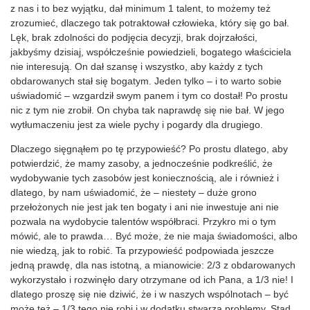
z nas i to bez wyjątku, dał minimum 1 talent, to możemy też
zrozumieć, dlaczego tak potraktował człowieka, który się go bał.
Lęk, brak zdolności do podjęcia decyzji, brak dojrzałości,
jakbyśmy dzisiaj, współcześnie powiedzieli, bogatego właściciela
nie interesują. On dał szansę i wszystko, aby każdy z tych
obdarowanych stał się bogatym. Jeden tylko – i to warto sobie
uświadomić – wzgardził swym panem i tym co dostał! Po prostu
nic z tym nie zrobił. On chyba tak naprawdę się nie bał. W jego
wytłumaczeniu jest za wiele pychy i pogardy dla drugiego.
Dlaczego sięgnąłem po tę przypowieść? Po prostu dlatego, aby
potwierdzić, że mamy zasoby, a jednocześnie podkreślić, że
wydobywanie tych zasobów jest koniecznością, ale i również i
dlatego, by nam uświadomić, że – niestety – duże grono
przełożonych nie jest jak ten bogaty i ani nie inwestuje ani nie
pozwala na wydobycie talentów współbraci. Przykro mi o tym
mówić, ale to prawda… Być może, że nie maja świadomości, albo
nie wiedzą, jak to robić. Ta przypowieść podpowiada jeszcze
jedną prawdę, dla nas istotną, a mianowicie: 2/3 z obdarowanych
wykorzystało i rozwinęło dary otrzymane od ich Pana, a 1/3 nie! I
dlatego proszę się nie dziwić, że i w naszych wspólnotach – być
może też – 1/3 tego nie robi i w dodatku stwarza problemy. Stąd