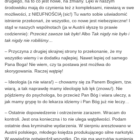
drugiego, na to co jest nowe, na zmiany. Lęki w naszym
środowisku mają do czynienia też z kompleksami, niewiarą w swe
możliwości, z NIEUFNOŚCIĄ (sic!) Tu warto sobie uświadomić
istnienie przekonań, że wszystko, co nowe jest niebezpieczne! I
stąd w naszych wspólnotach (ja w Austrii słyszę to prawie
codziennie):
Przecież zawsze tak było
! Albo
Tak nigdy nie było i
tak nigdy nie robiliśmy…
– Przyczyna z drugiej skrajnej strony to przekonanie, że my
wszystko wiemy i w dodatku najlepiej. Nawet lepiej od samego
Pana Boga! Nie wiem, czy ta postawa jest możliwa do
skorygowania. Raczej wątpię!
– Ideologia (a nie wiara!) – chowamy się za Panem Bogiem, tzw.
wiarą, a tak naprawdę mamy ideologię lub lęk (znowu!). Nie
pójdziemy do psychologa, bo przecież Pan Bóg i wiara uleczy, a
jak mamy grypę to do lekarza idziemy i Pan Bóg już nie leczy…
– Ostatnie dopowiedzenie i ostrzeżenie zarazem. Wracam do
kontroli. Jest ona konieczna i to nie ulega wątpliwości. Podam
ostatnie dwa kryminalne wydarzenia. W sierpniu aresztowano w
Austrii polskiego, młodego księdza produkującego silne narkotyki.
W wywiadzie potwierdził wszystko. On nie ma wyrzutów sumienia,