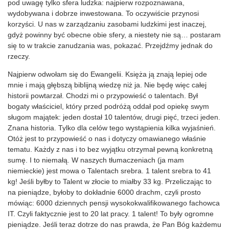
pod uwagę tylko sfera ludzka: najpierw rozpoznawana,
wydobywana i dobrze inwestowana. To oczywiście przynosi
korzyści. U nas w zarządzaniu zasobami ludzkimi jest inaczej,
gdyż powinny być obecne obie sfery, a niestety nie są… postaram
się to w trakcie zanudzania was, pokazać. Przejdźmy jednak do
rzeczy.
Najpierw odwołam się do Ewangelii. Księża ją znają lepiej ode
mnie i mają głębszą biblijną wiedzę niż ja. Nie będę więc całej
historii powtarzał. Chodzi mi o przypowieść o talentach. Był
bogaty właściciel, który przed podróżą oddał pod opiekę swym
sługom majątek: jeden dostał 10 talentów, drugi pięć, trzeci jeden.
Znana historia. Tylko dla celów tego wystąpienia kilka wyjaśnień.
Otóż jest to przypowieść o nas i dotyczy omawianego właśnie
tematu. Każdy z nas i to bez wyjątku otrzymał pewną konkretną
sumę. I to niemałą. W naszych tłumaczeniach (ja mam
niemieckie) jest mowa o Talentach srebra. 1 talent srebra to 41
kg! Jeśli byłby to Talent w złocie to miałby 33 kg. Przeliczając to
na pieniądze, byłoby to dokładnie 6000 drachm, czyli prosto
mówiąc: 6000 dziennych pensji wysokokwalifikowanego fachowca
IT. Czyli faktycznie jest to 20 lat pracy. 1 talent! To były ogromne
pieniądze. Jeśli teraz dotrze do nas prawda, że Pan Bóg każdemu