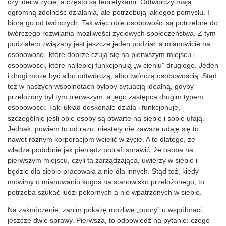
czy idei w życie, a często są teoretykami. Odtwórczy mają
ogromną zdolność działania, ale potrzebują jakiegoś pomysłu. I
biorą go od twórczych. Tak więc obie osobowości są potrzebne do
twórczego rozwijania możliwości życiowych społeczeństwa. Z tym
podziałem związany jest jeszcze jeden podział, a mianowicie na
osobowości, które dobrze czują się na pierwszym miejscu i
osobowości, które najlepiej funkcjonują „w cieniu” drugiego. Jeden
i drugi może być albo odtwórczą, albo twórczą osobowością. Stąd
też w naszych wspólnotach byłoby sytuacją idealną, gdyby
przełożony był tym pierwszym, a jego zastępca drugim typem
osobowości. Taki układ doskonale działa i funkcjonuje,
szczególnie jeśli obie osoby są otwarte na siebie i sobie ufają.
Jednak, powiem to od razu, niestety nie zawsze udaję się to
nawet różnym korporacjom wcielić w życie. A to dlatego, że
władza podobnie jak pieniądz potrafi sprawić, że osoba na
pierwszym miejscu, czyli ta zarządzająca, uwierzy w siebie i
będzie dla siebie pracowała a nie dla innych. Stąd też, kiedy
mówimy o mianowaniu kogoś na stanowisko przełożonego, to
potrzeba szukać ludzi pokornych a nie wpatrzonych w siebie.
Na zakończenie, zanim pokażę możliwe „opory” u współbraci,
jeszcze dwie sprawy. Pierwsza, to odpowiedź na pytanie: czego