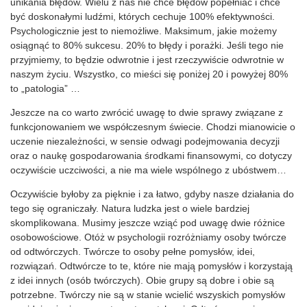
unikania błędów. Wielu z nas nie chce błędów popełniać i chce
być doskonałymi ludźmi, których cechuje 100% efektywności.
Psychologicznie jest to niemożliwe. Maksimum, jakie możemy
osiągnąć to 80% sukcesu. 20% to błędy i porażki. Jeśli tego nie
przyjmiemy, to będzie odwrotnie i jest rzeczywiście odwrotnie w
naszym życiu. Wszystko, co mieści się poniżej 20 i powyżej 80%
to „patologia” …
Jeszcze na co warto zwrócić uwagę to dwie sprawy związane z
funkcjonowaniem we współczesnym świecie. Chodzi mianowicie o
uczenie niezależności, w sensie odwagi podejmowania decyzji
oraz o naukę gospodarowania środkami finansowymi, co dotyczy
oczywiście uczciwości, a nie ma wiele wspólnego z ubóstwem…
Oczywiście byłoby za pięknie i za łatwo, gdyby nasze działania do
tego się ograniczały. Natura ludzka jest o wiele bardziej
skomplikowana. Musimy jeszcze wziąć pod uwagę dwie różnice
osobowościowe. Otóż w psychologii rozróżniamy osoby twórcze
od odtwórczych. Twórcze to osoby pełne pomysłów, idei,
rozwiązań. Odtwórcze to te, które nie mają pomysłów i korzystają
z idei innych (osób twórczych). Obie grupy są dobre i obie są
potrzebne. Twórczy nie są w stanie wcielić wszyskich pomysłów