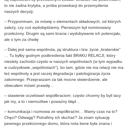
to nie żadna krytyka, a próba prowokacji do przemyślenia
naszych decyzji;
– Przypominam, że mówię o elementach składowych, od których
zależy, czy coś wydobędziemy. Pierwszym był nominowany
przełożony. Drugim są sami bracia i wydobywanie ich potencjału,
ale o tym za chwilę
– Dalej jest sama wspólnota, jaj struktura i tzw. życie „braterskie”
… Tu byłby godnym podkreślenia fakt BRAKU RELACJI, który
niestety zachodzi często w naszych wspólnotach (w tym wypadku
w cudzysłowie „wspólnotach”), bo tam, gdzie nie ma relacji nie ma
też wspólnoty a jest raczej degradacja i patologizacja życia
zakonnego. Przepraszam za tak mocne stwierdzenie, ale
obiecałem mówić prawdę…
– stawienie oczekiwań współbraciom: często chcemy by byli tacy
jak my, a to i niemożliwe i poważny błąd…
– komunikacja i rozmowa ze współbraćmi… Mamy czas na to?
Chęci? Odwagę? Potrafimy ich słuchać? Ja znam sytuację
pewnego przełożonego domu, która nota bene była znana i