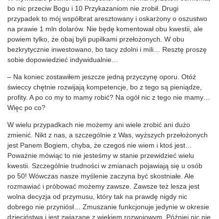
bo nic przeciw Bogu i 10 Przykazaniom nie zrobił. Drugi
przypadek to mój współbrat aresztowany i oskarżony o oszustwo
na prawie 1 mln dolarów. Nie będę komentował obu kwestii, ale
powiem tylko, że obaj byli pupilkami przełożonych. W obu
bezkrytycznie inwestowano, bo tacy zdolni i mili… Resztę proszę
sobie dopowiedzieć indywidualnie…
– Na koniec zostawiłem jeszcze jedną przyczynę oporu. Otóż
świeccy chętnie rozwijają kompetencje, bo z tego są pieniądze,
profity. A po co my to mamy robić? Na ogół nic z tego nie mamy…
Więc po co?
W wielu przypadkach nie możemy ani wiele zrobić ani dużo
zmienić. Nikt z nas, a szczególnie z Was, wyższych przełożonych
jest Panem Bogiem, chyba, że czegoś nie wiem i ktoś jest…
Poważnie mówiąc to nie jesteśmy w stanie przewidzieć wielu
kwestii. Szczególnie trudności w zmianach pojawiają się u osób
po 50! Wówczas nasze myślenie zaczyna być skostniałe. Ale
rozmawiać i próbować możemy zawsze. Zawsze też lesza jest
wolna decyzja od przymusu, który tak na prawdę nigdy nic
dobrego nie przyniósł… Zmuszanie funkcjonuje jedynie w okresie
dzieciństwa i jest związane z wiekiem rozwojowym. Później nic nie