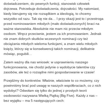
doświadczeniem, do pewnych funkcji, stanowisk człowiek
dojrzewa. Potrzebuje doświadczenia, dojrzałości. My natomiast,
kiedy kierujemy się nie rozsądkiem a ideologią, to chcemy
wszystko od razu. Tak się nie da… I przy okazji jest to i przestroga
przed nominowaniem młodych (mało doświadczonych) braci na
ważne stanowiska. Absolutnie nie mam nic przeciw młodym
osobom. Wręcz przeciwnie, jestem za ich promowaniem. Jednak
nie znam dobrych skutków wczesnych nominacji czy też
obciążania młodych wieloma funkcjami, a znam wielu młodych
księży, którzy się w konsekwencji takich nominacji, delikatnie
mówiąc, pogubili…
Zatem ważny dla nas wniosek: w usprawnieniu naszego
funkcjonowania, nie chodzi jedynie o wydobycie talentów czy
zasobów, ale też o rozsądne nimi gospodarowanie w czasie!
Przejdźmy do konkretów. Właśnie, właściwie to co możemy, czy
powinniśmy brać pod uwagę w naszych współbraciach, co z nich
wydobyć? Odwołam się tylko do jednej z prostych teorii
osobowości nazywana Wielką Piątką (Big Five). Każdy z nas –
bez wyjątku – ma 5 następujących cech: