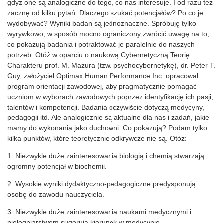
gdyż one są analogiczne do tego, co nas interesuje. I od razu też
zacznę od kilku pytań: Dlaczego szukać potencjałów? Po co je
wydobywać? Wyniki badan są jednoznaczne. Spróbuję tylko
wyrywkowo, w sposób mocno ograniczony zwrócić uwagę na to,
co pokazują badania i potraktować je paralelnie do naszych
potrzeb: Otóż w oparciu o naukową Cybernetyczną Teorię
Charakteru prof. M. Mazura (tzw. psychocybernetykę), dr. Peter T.
Guy, założyciel Optimax Human Performance Inc. opracował
program orientacji zawodowej, aby pragmatycznie pomagać
uczniom w wyborach zawodowych poprzez identyfikację ich pasji,
talentów i kompetencji. Badania oczywiście dotyczą medycyny,
pedagogii itd. Ale analogicznie są aktualne dla nas i zadań, jakie
mamy do wykonania jako duchowni. Co pokazują? Podam tylko
kilka punktów, które teoretycznie odkrywcze nie są. Otóż:
1. Niezwykle duże zainteresowania biologią i chemią stwarzają
ogromny potencjał w biochemii.
2. Wysokie wyniki dydaktyczno-pedagogiczne predysponują
osobę do zawodu nauczyciela.
3. Niezwykle duże zainteresowania naukami medycznymi i
pielęgniarstwem sugerują kierunek w medycynie.