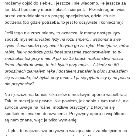
możemy dojść do siebie… jeszcze i nie wiadomo, ile jeszcze za
ten błąd będziemy musieli płacić i cierpieć…Przestrzegam więc
przed zatrudnianiem na potęgę specjalistów, gdzie ich nie
potrzeba (bo gdzie potrzeba, to jest to oczywiste i konieczne):
Jeśli tego nie zrozumiemy, to oznacza, iż mamy następujący
sposób myślenia:
Rabin leży na łożu śmierci i wspomina swe
życie. Żona siedzi przy nim i trzyma go za rękę. Pamiętasz, mówi
rabin, jak w podróży poślubnej strasznie zachorowałem, to ty
siedziałaś też przy mnie. A jak po 15 latach małżeństwa nasza
firma zbankrutowała, to też byłaś przy mnie… A kiedy po 60
urodzinach złamałem rękę i dostałem zapalenia płuc i znalazłem
się w szpitalu, też byłaś przy mnie…I ja się pytam czy ty mi pecha
nie przynosisz?
No i jeszcze na koniec kilka słów o możliwym oporze współbraci.
Tak, to raczej jest pewne. Nie powiem, jak sobie z tym radzić, ale
zwrócę uwagę na różne, możliwe przyczyny, z którymi się
spotkałem i miałem do czynienia. Przyczyny oporu u współbraci
są nam znane, więc je tylko wymienię:
– Lęk – to najczęstsza przyczyna wiążąca się z zamknięciem na