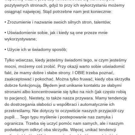
pozytywnych stronach, gdyż to przy ich wykorzystaniu możemy
osiągnąć najwięcej. Stąd potrzebne nam jest koniecznie:
• Zrozumienie i nazwanie swoich silnych stron, talentów;
• Uświadomienie sobie, jak i kiedy są one przeze mnie
wykorzystywane;
• Użycie ich w świadomy sposób;
Tylko wówczas, kiedy jesteśmy świadomi tego, w czym jesteśmy
mocni, możemy coś zrobić. Przy okazji warto sobie uświadomić
fakt, że mamy dobre i słabe strony. I OBIE trzeba poznać,
zaakceptować i pokochać. Można tylko fruwać, kiedy oba skrzydła
dobrze funkcjonują. Błędem jest unikanie kontaktu ze słabymi
stronami albo koncentrowanie się tylko na nich (jak często robią
to pacjenci). Niestety, to także nasza przywara. Mamy tendencję
do dostrzegania słabości u współbraci i automatycznie ich
przekreślamy. Nie dotyczy to oczywiście naszych przyjaciół czy
pupili… Tego typu myślenie i postepowanie nas zamyka i
ogranicza. Trzeba się uczyć pomóc nam samych, ale i naszym
podwładnym odkryć oba skrzydła. Więcej, unikać tendencji