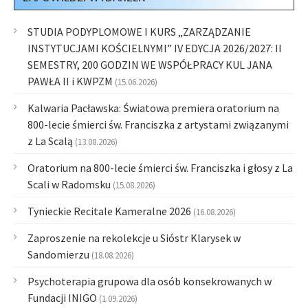
STUDIA PODYPLOMOWE I KURS „ZARZĄDZANIE
INSTYTUCJAMI KOŚCIELNYMI” IV EDYCJA 2026/2027: II
SEMESTRY, 200 GODZIN WE WSPÓŁPRACY KUL JANA
PAWŁA II i KWPZM
(15.06.2026)
Kalwaria Pacławska: Światowa premiera oratorium na
800-lecie śmierci św. Franciszka z artystami związanymi
z La Scalą
(13.08.2026)
Oratorium na 800-lecie śmierci św. Franciszka i głosy z La
Scali w Radomsku
(15.08.2026)
Tynieckie Recitale Kameralne 2026
(16.08.2026)
Zaproszenie na rekolekcje u Sióstr Klarysek w
Sandomierzu
(18.08.2026)
Psychoterapia grupowa dla osób konsekrowanych w
Fundacji INIGO
(1.09.2026)