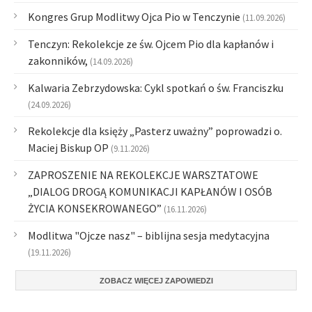
Kongres Grup Modlitwy Ojca Pio w Tenczynie
(11.09.2026)
Tenczyn: Rekolekcje ze św. Ojcem Pio dla kapłanów i
zakonników,
(14.09.2026)
Kalwaria Zebrzydowska: Cykl spotkań o św. Franciszku
(24.09.2026)
Rekolekcje dla księży „Pasterz uważny” poprowadzi o.
Maciej Biskup OP
(9.11.2026)
ZAPROSZENIE NA REKOLEKCJE WARSZTATOWE
„DIALOG DROGĄ KOMUNIKACJI KAPŁANÓW I OSÓB
ŻYCIA KONSEKROWANEGO”
(16.11.2026)
Modlitwa "Ojcze nasz" – biblijna sesja medytacyjna
(19.11.2026)
ZOBACZ WIĘCEJ ZAPOWIEDZI