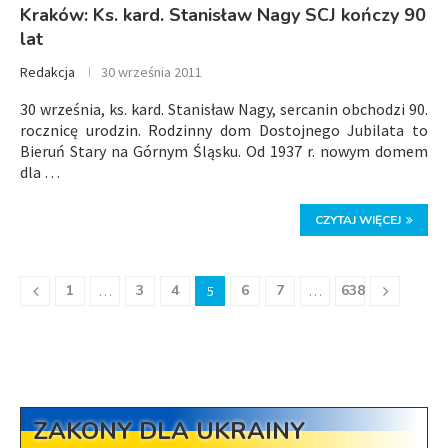
Kraków: Ks. kard. Stanisław Nagy SCJ kończy 90
lat
Redakcja
30 września 2011
30 września, ks. kard. Stanisław Nagy, sercanin obchodzi 90.
rocznicę urodzin. Rodzinny dom Dostojnego Jubilata to
Bieruń Stary na Górnym Śląsku. Od 1937 r. nowym domem
dla …
CZYTAJ WIĘCEJ
1
3
4
6
7
638
…
5
…
ZAKONY DLA UKRAINY