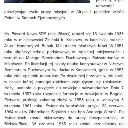
udowodnił
poświęcając życie pracy misyjnej w Afryce i posłudze wśród
Polonii w Stanach Zjednoczonych.
Ks. Edward Kawa SDS (zak. Błażej) urodził się 13 kwietnia 1938
roku w miejscowości Zielonki k. Krakowa, w katolickiej rodzinie
Jana i Honoraty zd. Bubak. Miał trzech młodszych braci. W 1951
roku ukończył szkołę podstawową w rodzinnej miejscowości i
wstąpił do Małego Seminarium Duchownego Salwatorianów w
Mikołowie. Po likwidacji tej szkoły naukę kontynuował w Niższym
Seminarium Duchownym św. Jacka w Katowicach, gdzie w 1955
roku zdał egzamin maturalny. Po dwuletniej przerwie w edukacji,
w czasie której pomagał rodzicom zajmującym się rolnictwem,
złożył podanie o przyjęcie do nowicjatu salwatorianów. Dnia 7
września 1957 roku rozpoczął formację w nowicjacie w Bagnie.
Pierwszą profesję zakonną złożył w 1958 roku, a wieczystą 8
września 1961 roku. Święcenia kapłańskie przyjął 29 czerwca
1964 roku w Obornikach Śląskich z rąk bpa Andrzeja Wronki. Po
święceniach został skierowany do pracy duszpasterskiej w
Bielsku-Białej. W czerwcu 1965 roku został przeniesiony do