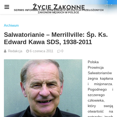
Archiwum
Salwatorianie – Merrillville: Śp. Ks.
Edward Kawa SDS, 1938-2011
Redakcja
6 czerwca 2011
0
Polska
Prowincja
Salwatorianów
żegna kapłana
i misjonarza.
Pogodnego i
szczerego
człowieka,
który swoją
otwartość na
potrzeby inych