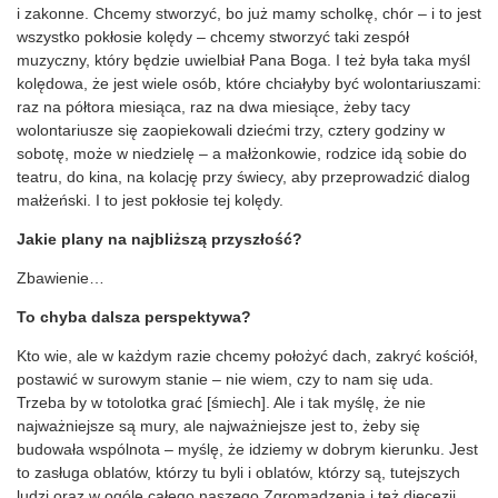
i zakonne. Chcemy stworzyć, bo już mamy scholkę, chór – i to jest
wszystko pokłosie kolędy – chcemy stworzyć taki zespół
muzyczny, który będzie uwielbiał Pana Boga. I też była taka myśl
kolędowa, że jest wiele osób, które chciałyby być wolontariuszami:
raz na półtora miesiąca, raz na dwa miesiące, żeby tacy
wolontariusze się zaopiekowali dziećmi trzy, cztery godziny w
sobotę, może w niedzielę – a małżonkowie, rodzice idą sobie do
teatru, do kina, na kolację przy świecy, aby przeprowadzić dialog
małżeński. I to jest pokłosie tej kolędy.
Jakie plany na najbliższą przyszłość?
Zbawienie…
To chyba dalsza perspektywa?
Kto wie, ale w każdym razie chcemy położyć dach, zakryć kościół,
postawić w surowym stanie – nie wiem, czy to nam się uda.
Trzeba by w totolotka grać [śmiech]. Ale i tak myślę, że nie
najważniejsze są mury, ale najważniejsze jest to, żeby się
budowała wspólnota – myślę, że idziemy w dobrym kierunku. Jest
to zasługa oblatów, którzy tu byli i oblatów, którzy są, tutejszych
ludzi oraz w ogóle całego naszego Zgromadzenia i też diecezji,