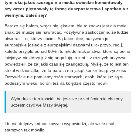
tym roku jakoś szczególnie media świeckie komentowały,
czy wręcz piętnowały tę formę duszpasterstwa i spotkania z
wiernymi. Bałeś się?
Bardzo się bałem, wręcz się lękałem. Ale to znowu jest dla mnie
znak, że muszę się nawracać. Pozytywne zaskoczenie, że ludzie
otwierali – ci, którzy chcieli. Są takie ulice, nazywam je
europejskie [osiedle z europejskimi nazwami ulic- przyp. red.],
kolędę przyjęło ponad 80% i to młode małżeństwa, które są pełne
inicjatyw, niektórzy już się angażują, a inni – z różnych przyczyn –
powiedzieli, że za jakiś czas się zaangażują. Myślę, że to jest ten
strzał w dziesiątkę, że ta parafia ma jakąś konkretną przyszłość.
Oczywiście nie pomijamy osób starszych, osób, które już są w
podeszłym wieku, bo oni też na kolędzie często mówili:
Wybudujcie ten kościół, bo jeszcze przed śmiercią chcemy
uczestniczyć we Mszy świętej.
I to nie dotyczy jednostkowych wypowiedzi, ale wiele osób
starszych tak mówiło.