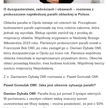
O duszpasterstwie, radościach i obawach – rozmowa z
proboszczem najmłodszej parafii oblackiej w Polsce.
Oblacka parafia w Opolu istnieje od czterech lat. Początkowo
budowaniem parafii zajmowała się inna rodzina zakonna, która
jednak się wycofała. Biskup opolski zwrócił się z prośbą do
misjonarzy oblatów. Wspólnotę erygowano w Niedzielę Bożego
Miłosierdzia 2019 roku. Pierwszym proboszczem parafii został o.
Franciszek Bok OMI, po roku zastąpił go o. Damian Dybała OMI,
który duszpasterzuje w Opolu już trzeci rok. Pierwsza wspólnota
oblacka mieszkała w wynajmowanym prywatnym domu. Obecnie
oblaci posiadają klasztor, trwa budowa kościoła. Wspólnotę tworzy
sześciu misjonarzy Niepokalanej.
Z o. Damianem Dybałą OMI rozmawia o. Paweł Gomulak OMI.
Paweł Gomulak OMI: Jaka jest obecnie sytuacja parafii?
Damian Dybała OMI
: Parafia liczy już ponad 3 tysiące wiernych.
W porównaniu z zeszłym rokiem widzę znaczny wzrost
uczestnictwa we Mszy świętej – można powiedzieć, że jest o 50%