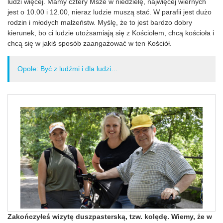
ludzi więcej. Mamy cztery Msze w niedzielę, najwięcej wiernych
jest o 10.00 i 12.00, nieraz ludzie muszą stać. W parafii jest dużo
rodzin i młodych małżeństw. Myślę, że to jest bardzo dobry
kierunek, bo ci ludzie utożsamiają się z Kościołem, chcą kościoła i
chcą się w jakiś sposób zaangażować w ten Kościół.
Opole: Być z ludźmi i dla ludzi…
Zakończyłeś wizytę duszpasterską, tzw. kolędę. Wiemy, że w