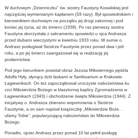
W duchowym „Dzienniczku” św. siostry Faustyny Kowalskiej jest
najczęściej wymienianym kapłanem (59 razy). Był spowiednikiem i
kierownikiem duchowym na początku jej drogi zakonnej i pod
koniec jej życia, aż do śmierci (1938). Po raz pierwszy siostra
Faustyna skorzystała z sakramentu spowiedzi u ojca Andrasza
przed ślubami wieczystymi w kwietniu 1933 roku. W sumie o.
Andrasz posługiwał Siostrze Faustynie przez ponad dwa i pół
roku, a po jej śmierci zaangażował się w realizację jej
posłannictwa.
Pod jego kierunkiem powstał obraz Jezusa Miłosiernego pędzla
Adolfa Hyły, słynący dziś łaskami w Sanktuarium w Krakowie-
Łagiewnikach. On też zapoczątkował uroczyste nabożeństwa ku
czci Miłosierdzia Bożego w klasztornej kaplicy Zgromadzenia w
Łagiewnikach (1943) i obchodzenie święta Miłosierdzia (1944). Z
inicjatywy o. Andrasza zbierano wspomnienia o Siostrze
Faustynie, a on sam napisał książeczkę „Miłosierdzie Boże…
ufamy Tobie”, popularyzującą nabożeństwo do Miłosierdzia
Bożego.
Ponadto, ojciec Andrasz przez ponad 10 lat pełnił posługę