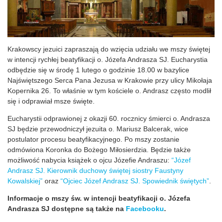
Krakowscy jezuici zapraszają do wzięcia udziału we mszy świętej
w intencji rychłej beatyfikacji o. Józefa Andrasza SJ. Eucharystia
odbędzie się w środę 1 lutego o godzinie 18.00 w bazylice
Najświętszego Serca Pana Jezusa w Krakowie przy ulicy Mikołaja
Kopernika 26. To właśnie w tym kościele o. Andrasz często modlił
się i odprawiał msze święte.
Eucharystii odprawionej z okazji 60. rocznicy śmierci o. Andrasza
SJ będzie przewodniczył jezuita o. Mariusz Balcerak, wice
postulator procesu beatyfikacyjnego. Po mszy zostanie
odmówiona Koronka do Bożego Miłosierdzia. Będzie także
możliwość nabycia książek o ojcu Józefie Andraszu:
“Józef
Andrasz SJ. Kierownik duchowy świętej siostry Faustyny
Kowalskiej”
oraz
“Ojciec Józef Andrasz SJ. Spowiednik świętych”
.
Informacje o mszy św. w intencji beatyfikacji o. Józefa
Andrasza SJ dostępne są także na
Facebooku
.