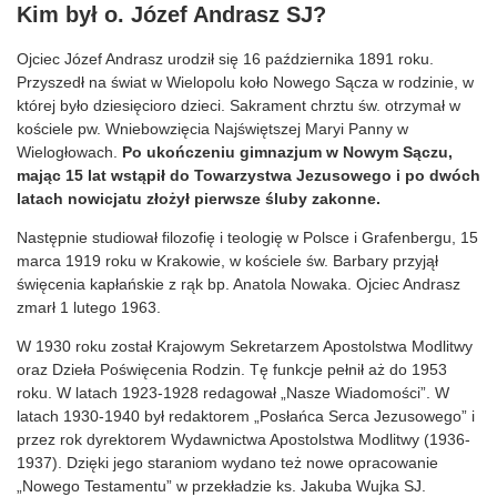
Kim był o. Józef Andrasz SJ?
Ojciec Józef Andrasz urodził się 16 października 1891 roku.
Przyszedł na świat w Wielopolu koło Nowego Sącza w rodzinie, w
której było dziesięcioro dzieci. Sakrament chrztu św. otrzymał w
kościele pw. Wniebowzięcia Najświętszej Maryi Panny w
Wielogłowach.
Po ukończeniu gimnazjum w Nowym Sączu,
mając 15 lat wstąpił do Towarzystwa Jezusowego i po dwóch
latach nowicjatu złożył pierwsze śluby zakonne.
Następnie studiował filozofię i teologię w Polsce i Grafenbergu, 15
marca 1919 roku w Krakowie, w kościele św. Barbary przyjął
święcenia kapłańskie z rąk bp. Anatola Nowaka. Ojciec Andrasz
zmarł 1 lutego 1963.
W 1930 roku został Krajowym Sekretarzem Apostolstwa Modlitwy
oraz Dzieła Poświęcenia Rodzin. Tę funkcje pełnił aż do 1953
roku. W latach 1923-1928 redagował „Nasze Wiadomości”. W
latach 1930-1940 był redaktorem „Posłańca Serca Jezusowego” i
przez rok dyrektorem Wydawnictwa Apostolstwa Modlitwy (1936-
1937). Dzięki jego staraniom wydano też nowe opracowanie
„Nowego Testamentu” w przekładzie ks. Jakuba Wujka SJ.