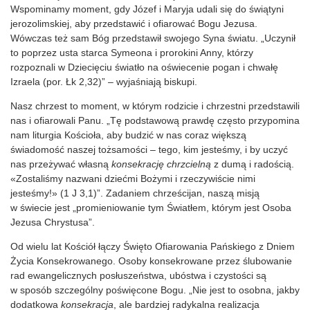
Wspominamy moment, gdy Józef i Maryja udali się do świątyni
jerozolimskiej, aby przedstawić i ofiarować Bogu Jezusa.
Wówczas też sam Bóg przedstawił swojego Syna światu. „Uczynił
to poprzez usta starca Symeona i prorokini Anny, którzy
rozpoznali w Dziecięciu światło na oświecenie pogan i chwałę
Izraela (por. Łk 2,32)” – wyjaśniają biskupi.
Nasz chrzest to moment, w którym rodzicie i chrzestni przedstawili
nas i ofiarowali Panu. „Tę podstawową prawdę często przypomina
nam liturgia Kościoła, aby budzić w nas coraz większą
świadomość naszej tożsamości – tego, kim jesteśmy, i by uczyć
nas przeżywać własną
konsekrację
chrzcielną
z dumą i radością.
«Zostaliśmy nazwani dziećmi Bożymi i rzeczywiście nimi
jesteśmy!» (1 J 3,1)”. Zadaniem chrześcijan, naszą misją
w świecie jest „promieniowanie tym Światłem, którym jest Osoba
Jezusa Chrystusa”.
Od wielu lat Kościół łączy Święto Ofiarowania Pańskiego z Dniem
Życia Konsekrowanego. Osoby konsekrowane przez ślubowanie
rad ewangelicznych posłuszeństwa, ubóstwa i czystości są
w sposób szczególny poświęcone Bogu. „Nie jest to osobna, jakby
dodatkowa
konsekracja
, ale bardziej radykalna realizacja