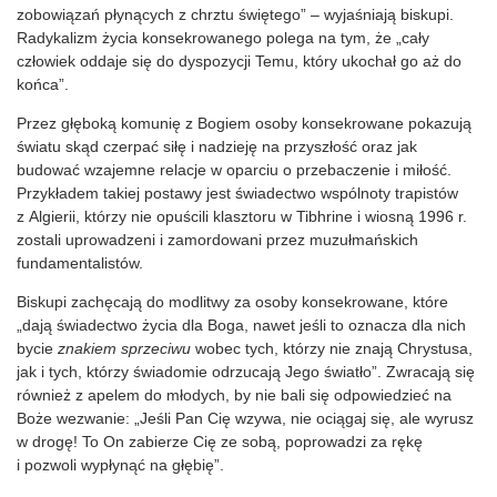
zobowiązań płynących z chrztu świętego” – wyjaśniają biskupi.
Radykalizm życia konsekrowanego polega na tym, że „cały
człowiek oddaje się do dyspozycji Temu, który ukochał go aż do
końca”.
Przez głęboką komunię z Bogiem osoby konsekrowane pokazują
światu skąd czerpać siłę i nadzieję na przyszłość oraz jak
budować wzajemne relacje w oparciu o przebaczenie i miłość.
Przykładem takiej postawy jest świadectwo wspólnoty trapistów
z Algierii, którzy nie opuścili klasztoru w Tibhrine i wiosną 1996 r.
zostali uprowadzeni i zamordowani przez muzułmańskich
fundamentalistów.
Biskupi zachęcają do modlitwy za osoby konsekrowane, które
„dają świadectwo życia dla Boga, nawet jeśli to oznacza dla nich
bycie
znakiem sprzeciwu
wobec tych, którzy nie znają Chrystusa,
jak i tych, którzy świadomie odrzucają Jego światło”. Zwracają się
również z apelem do młodych, by nie bali się odpowiedzieć na
Boże wezwanie: „Jeśli Pan Cię wzywa, nie ociągaj się, ale wyrusz
w drogę! To On zabierze Cię ze sobą, poprowadzi za rękę
i pozwoli wypłynąć na głębię”.