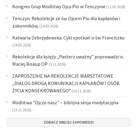
Kongres Grup Modlitwy Ojca Pio w Tenczynie
(11.09.2026)
Tenczyn: Rekolekcje ze św. Ojcem Pio dla kapłanów i
zakonników,
(14.09.2026)
Kalwaria Zebrzydowska: Cykl spotkań o św. Franciszku
(24.09.2026)
Rekolekcje dla księży „Pasterz uważny” poprowadzi o.
Maciej Biskup OP
(9.11.2026)
ZAPROSZENIE NA REKOLEKCJE WARSZTATOWE
„DIALOG DROGĄ KOMUNIKACJI KAPŁANÓW I OSÓB
ŻYCIA KONSEKROWANEGO”
(16.11.2026)
Modlitwa "Ojcze nasz" – biblijna sesja medytacyjna
(19.11.2026)
ZOBACZ WIĘCEJ ZAPOWIEDZI