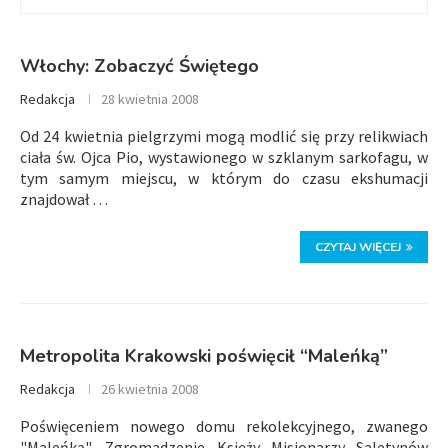
Włochy: Zobaczyć Świętego
Redakcja
28 kwietnia 2008
Od 24 kwietnia pielgrzymi mogą modlić się przy relikwiach
ciała św. Ojca Pio, wystawionego w szklanym sarkofagu, w
tym samym miejscu, w którym do czasu ekshumacji
znajdował …
CZYTAJ WIĘCEJ
Metropolita Krakowski poświęcił “Maleńką”
Redakcja
26 kwietnia 2008
Poświęceniem nowego domu rekolekcyjnego, zwanego
"Maleńką", Zgromadzenie Księży Misjonarzy Saletynów