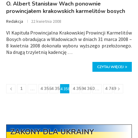
O. Albert Stanisław Wach ponownie
prowincjałem krakowskich karmelitów bosych
Redakcja
22 kwietnia 2008
VI Kapituła Prowincjalna Krakowskiej Prowincji Karmelitów
Bosych obradująca w Wadowicach w dniach 31 marca 2008 –
8 kwietnia 2008 dokonała wyboru wyższego przełożonego.
Na drugą trzyletnią kadencję …
CZYTAJ WIĘCEJ
1
4 356
4 357
4 359
4 360
4 749
…
4 358
…
ZAKONY DLA UKRAINY