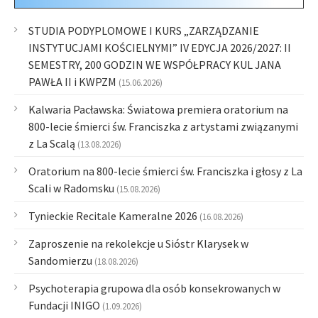
STUDIA PODYPLOMOWE I KURS „ZARZĄDZANIE
INSTYTUCJAMI KOŚCIELNYMI” IV EDYCJA 2026/2027: II
SEMESTRY, 200 GODZIN WE WSPÓŁPRACY KUL JANA
PAWŁA II i KWPZM
(15.06.2026)
Kalwaria Pacławska: Światowa premiera oratorium na
800-lecie śmierci św. Franciszka z artystami związanymi
z La Scalą
(13.08.2026)
Oratorium na 800-lecie śmierci św. Franciszka i głosy z La
Scali w Radomsku
(15.08.2026)
Tynieckie Recitale Kameralne 2026
(16.08.2026)
Zaproszenie na rekolekcje u Sióstr Klarysek w
Sandomierzu
(18.08.2026)
Psychoterapia grupowa dla osób konsekrowanych w
Fundacji INIGO
(1.09.2026)