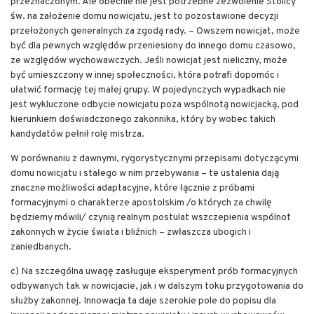
przeznaczonym. Ale obecnie nie jest potrzebne zezwolenie Stolicy
św. na założenie domu nowicjatu, jest to pozostawione decyzji
przełożonych generalnych za zgodą rady. – Owszem nowicjat, może
być dla pewnych względów przeniesiony do innego domu czasowo,
ze względów wychowawczych. Jeśli nowicjat jest nieliczny, może
być umieszczony w innej społeczności, która potrafi dopomóc i
ułatwić formację tej małej grupy. W pojedynczych wypadkach nie
jest wykluczone odbycie nowicjatu poza wspólnotą nowicjacką, pod
kierunkiem doświadczonego zakonnika, który by wobec takich
kandydatów pełnił rolę mistrza.
W porównaniu z dawnymi, rygorystycznymi przepisami dotyczącymi
domu nowicjatu i stałego w nim przebywania – te ustalenia dają
znaczne możliwości adaptacyjne, które łącznie z próbami
formacyjnymi o charakterze apostolskim /o których za chwilę
będziemy mówili/ czynią realnym postulat wszczepienia wspólnot
zakonnych w życie świata i bliźnich – zwłaszcza ubogich i
zaniedbanych.
c) Na szczególna uwagę zasługuje eksperyment prób formacyjnych
odbywanych tak w nowicjacie, jak i w dalszym toku przygotowania do
służby zakonnej. Innowacja ta daje szerokie pole do popisu dla