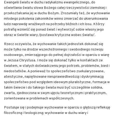
Ewangelii światu w duchu radykalizmu ewangelicznego, do
oświetlania światu słowa Bożego całej rzeczywistości ziemskiej i
przekształcania jej w duchu Bożym. Zrozumiały też, że wychowanie
młodego pokolenia zakonników winno zmierzać do ukierunkowania
ludzi naprawdę wrażliwych na potrzeby bliźnich i ich losu. Którzy
potrafią wznieść się ponad świat i wytworzyć sobie własny jego
obraz w świetle wiary /postawa krytyczna wobec świata/.
Rzecz oczywista, że wychowanie takich jednostek dokonać się
może tylko na drodze wszechstronnego i swobodnego rozwoju
osobowego, zmierzającego do pełnej dojrzałości w oparciu o wiarę
w Jezusa Chrystusa. I może się dokonać tylko w kontaktach ze
światem, w stałych doświadczeniu jego potrzeb, problemów, bied i
niedostatków. A ponieważ to społeczeństwo zsekularyzowane,
ateistyczne, napiętnowane niesprawiedliwością i dyskryminacją
społeczeństwo pod względem ideowym pluralistyczne, formacja w
takim świecie i do takiego świata musi być szczególnie solidna,
zwarta, zjednoczona w swym ujęciu teoretycznym i praktycznym,
zorientowana w problemach współczesnych.
Postuluje się i podejmuje wychowanie w oparciu o głębszą refleksję
filozoficzną i teologiczną; wychowanie w duchu wiary i