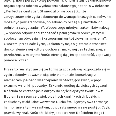
piękną, nowa perspektywę powołania. Oficjalna zaś deklaracją nowej
organizacji na odcinku wychowania zakonnego jest nr 18 w dekrecie
„Perfectae caritatis”. Stwierdził on na początku, że
„przystosowanie życia zakonnego do wymagań naszych czasów, nie
może być powierzchowne, bo zakonnicy okażą się niezdatni do
pełnienia swego zadania”. Wobec tego młodych zakonników należy
„w sposób odpowiedni zapoznać z panującymi w obecnym życiu
społecznym obyczajami i kategoriami wartościowania i myślenia”.
Owszem, przez całe życie, „zakonnicy maja się starać o troskliwe
doskonalenie swej kultury duchowej, naukowej czy technicznej, a
przełożeni, w miarę możności niechaj dają im sposobność, zapewnią
pomoce i czas”.
Przez to realistyczne ujęcie formacji apostolskiej rozpoczęło się w
życiu zakonów odważne wiązanie elementów konsekracji z
elementami pełnego wszczepienia w otaczający świat, w jego
aktualne warunki i potrzeby. Zakonnik według dzisiejszych życzeń
Kościoła to chrześcijanin dążący do najściślejszych związków z
Bogiem i zarazem człowiek o pełnych kwalifikacjach ludzkich,
zasłuchany w aktualne wezwanie Ducha św. i łączący swa formację
harmonijnie z tym wszystkim, co pozytywnego niesie postęp. Czyli:
prawdziwy znak Kościoła, który jest zarazem Kościołem Boga i