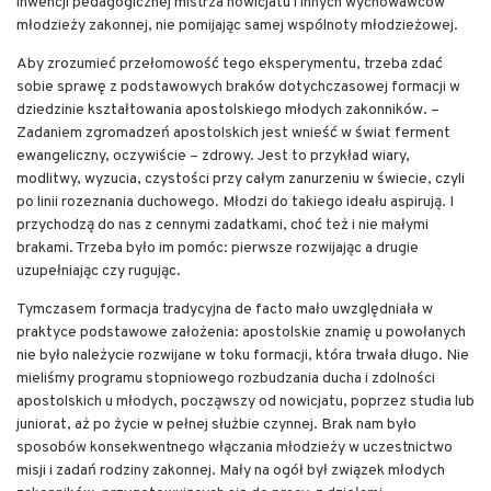
inwencji pedagogicznej mistrza nowicjatu i innych wychowawców
młodzieży zakonnej, nie pomijając samej wspólnoty młodzieżowej.
Aby zrozumieć przełomowość tego eksperymentu, trzeba zdać
sobie sprawę z podstawowych braków dotychczasowej formacji w
dziedzinie kształtowania apostolskiego młodych zakonników. –
Zadaniem zgromadzeń apostolskich jest wnieść w świat ferment
ewangeliczny, oczywiście – zdrowy. Jest to przykład wiary,
modlitwy, wyzucia, czystości przy całym zanurzeniu w świecie, czyli
po linii rozeznania duchowego. Młodzi do takiego ideału aspirują. I
przychodzą do nas z cennymi zadatkami, choć też i nie małymi
brakami. Trzeba było im pomóc: pierwsze rozwijając a drugie
uzupełniając czy rugując.
Tymczasem formacja tradycyjna de facto mało uwzględniała w
praktyce podstawowe założenia: apostolskie znamię u powołanych
nie było należycie rozwijane w toku formacji, która trwała długo. Nie
mieliśmy programu stopniowego rozbudzania ducha i zdolności
apostolskich u młodych, począwszy od nowicjatu, poprzez studia lub
juniorat, aż po życie w pełnej służbie czynnej. Brak nam było
sposobów konsekwentnego włączania młodzieży w uczestnictwo
misji i zadań rodziny zakonnej. Mały na ogół był związek młodych