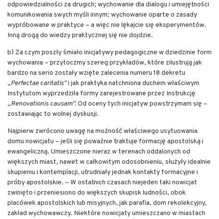
odpowiedzialności za drugich; wychowanie dla dialogu i umiejętności
komunikowania swych myśli innym; wychowanie oparte o zasady
wypróbowane w praktyce – a więc nie lękajcie się eksperymentów.
Inną drogą do wiedzy praktycznej się nie dojdzie.
b) Za czym poszły śmiało inicjatywy pedagogiczne w dziedzinie form
wychowania – przytoczmy szereg przykładów, które zilustrują jak
bardzo na serio zostały wzięte zalecenia numeru 18 dekretu
„
Perfectae caritatis”
i jak praktyka natchniona duchem właściwym
Instytutom wyprzedziła formy zarejestrowane przez Instrukcję
„
Renovationis causam”.
Od oceny tych inicjatyw powstrzymam się –
zostawiając to wolnej dyskusji.
Najpierw zwrócono uwagę na możność właściwego usytuowania
domu nowicjatu – jeśli się poważnie traktuje formację apostolską i
ewangeliczną. Umieszczone nieraz w terenach oddalonych od
większych miast, nawet w całkowitym odosobnieniu, służyły idealnie
skupieniu i kontemplacji, utrudniały jednak kontakty formacyjne i
próby apostolskie. – W ostatnich czasach niejeden taki nowicjat
zwinięto i przeniesiono do większych skupisk ludności, obok
placówek apostolskich lub misyjnych, jak parafia, dom rekolekcyjny,
zakład wychowawczy. Niektóre nowicjaty umieszczano w miastach