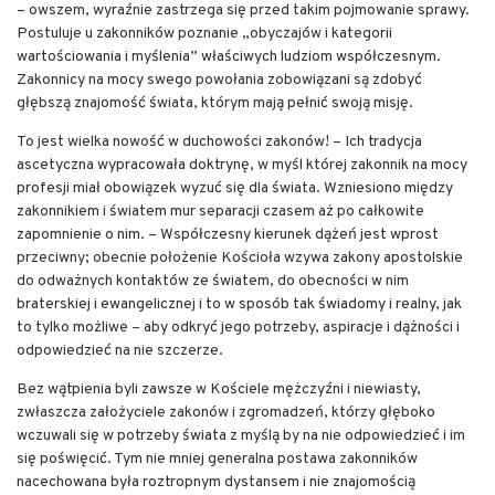
– owszem, wyraźnie zastrzega się przed takim pojmowanie sprawy.
Postuluje u zakonników poznanie „obyczajów i kategorii
wartościowania i myślenia” właściwych ludziom współczesnym.
Zakonnicy na mocy swego powołania zobowiązani są zdobyć
głębszą znajomość świata, którym mają pełnić swoją misję.
To jest wielka nowość w duchowości zakonów! – Ich tradycja
ascetyczna wypracowała doktrynę, w myśl której zakonnik na mocy
profesji miał obowiązek wyzuć się dla świata. Wzniesiono między
zakonnikiem i światem mur separacji czasem aż po całkowite
zapomnienie o nim. – Współczesny kierunek dążeń jest wprost
przeciwny; obecnie położenie Kościoła wzywa zakony apostolskie
do odważnych kontaktów ze światem, do obecności w nim
braterskiej i ewangelicznej i to w sposób tak świadomy i realny, jak
to tylko możliwe – aby odkryć jego potrzeby, aspiracje i dążności i
odpowiedzieć na nie szczerze.
Bez wątpienia byli zawsze w Kościele mężczyźni i niewiasty,
zwłaszcza założyciele zakonów i zgromadzeń, którzy głęboko
wczuwali się w potrzeby świata z myślą by na nie odpowiedzieć i im
się poświęcić. Tym nie mniej generalna postawa zakonników
nacechowana była roztropnym dystansem i nie znajomością