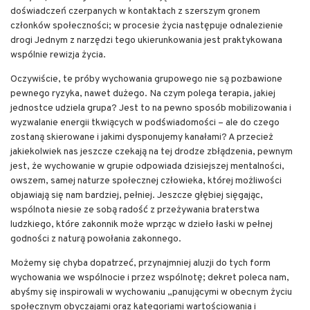
doświadczeń czerpanych w kontaktach z szerszym gronem
członków społeczności; w procesie życia następuje odnalezienie
drogi Jednym z narzędzi tego ukierunkowania jest praktykowana
wspólnie rewizja życia.
Oczywiście, te próby wychowania grupowego nie są pozbawione
pewnego ryzyka, nawet dużego. Na czym polega terapia, jakiej
jednostce udziela grupa? Jest to na pewno sposób mobilizowania i
wyzwalanie energii tkwiących w podświadomości – ale do czego
zostaną skierowane i jakimi dysponujemy kanałami? A przecież
jakiekolwiek nas jeszcze czekają na tej drodze zbłądzenia, pewnym
jest, że wychowanie w grupie odpowiada dzisiejszej mentalności,
owszem, samej naturze społecznej człowieka, której możliwości
objawiają się nam bardziej, pełniej. Jeszcze głębiej sięgając,
wspólnota niesie ze sobą radość z przeżywania braterstwa
ludzkiego, które zakonnik może wprząc w dzieło łaski w pełnej
godności z naturą powołania zakonnego.
Możemy się chyba dopatrzeć, przynajmniej aluzji do tych form
wychowania we wspólnocie i przez wspólnotę; dekret poleca nam,
abyśmy się inspirowali w wychowaniu „panującymi w obecnym życiu
społecznym obyczajami oraz kategoriami wartościowania i