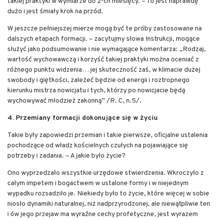
takiej praktyki w wymiarze do 2-ch miesięcy. – To jest naprawdę
dużo i jest śmiały krok na przód.
W jeszcze pełniejszej mierze mogą być te próby zastosowane na
dalszych etapach formacji. – zacytujmy słowa Instrukcji, mogące
służyć jako podsumowanie i nie wymagające komentarza: „Rodzaj,
wartość wychowawczą i korzyść takiej praktyki można oceniać z
różnego punktu widzenia… jej skuteczność zaś, w klimacie dużej
swobody i giętkości, zależeć będzie od energii i roztropnego
kierunku mistrza nowicjatu i tych, którzy po nowicjacie będą
wychowywać młodzież zakonną” /R. C, n.5/.
4. Przemiany formacji dokonujące się w życiu
Takie były zapowiedzi przemian i takie pierwsze, oficjalne ustalenia
pochodzące od władz kościelnych czułych na pojawiające się
potrzeby i zadania. – A jakie było życie?
Ono wyprzedzało wszystkie urzędowe stwierdzenia. Wkroczyło z
całym impetem i bogactwem w ustalone formy i w niejednym
wypadku rozsadziło je. Niekiedy było to życie, które więcej w sobie
niosło dynamiki naturalnej, niż nadprzyrodzonej, ale niewątpliwie ten
i ów jego przejaw ma wyraźne cechy profetyczne, jest wyrazem