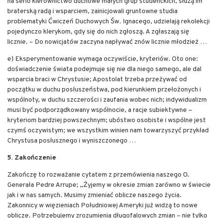
na serio kierownictwo duchowe małych grup studenckich, służą im
braterską radą i wsparciem, zainicjowali gruntowne studia
problematyki Ćwiczeń Duchowych Św. Ignacego, udzielają rekolekcji
pojedynczo klerykom, gdy się do nich zgłoszą. A zgłaszają się
licznie. – Do nowicjatów zaczyna napływać znów licznie młodzież …
e) Eksperymentowanie wymaga oczywiście, kryteriów. Oto one:
doświadczenie świata podejmuje się nie dla niego samego, ale dal
wsparcia braci w Chrystusie; Apostolat trzeba przeżywać od
początku w duchu posłuszeństwa, pod kierunkiem przełożonych i
wspólnoty, w duchu szczerości i zaufania wobec nich; indywidualizm
musi być podporządkowany wspólnocie, a racje subiektywne –
kryteriom bardziej powszechnym; ubóstwo osobiste i wspólne jest
czymś oczywistym; we wszystkim winien nam towarzyszyć przykład
Chrystusa posłusznego i wyniszczonego …
5. Zakończenie
Zakończę to rozważanie cytatem z przemówienia naszego O.
Generała Pedre Arrupe; „Żyjemy w okresie zmian zarówno w świecie
jak i w nas samych. Musimy zmieniać oblicze naszego życia.
Zakonnicy w więzieniach Południowej Ameryki już widzą to nowe
oblicze. Potrzebujemy zrozumienia długofalowych zmian – nie tylko