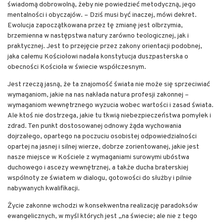
świadomą dobrowolną, żeby nie powiedzieć metodyczną, jego
mentalności i obyczajów. – Dziś musi być inaczej, mówi dekret.
Ewolucja zapoczątkowana przez tę zmianę jest olbrzymia,
brzemienna w następstwa natury zarówno teologicznej, jak i
praktycznej. Jest to przejęcie przez zakony orientacji podobnej,
jaka całemu Kościołowi nadała konstytucja duszpasterska o
obecności Kościoła w świecie współczesnym.
Jest rzeczą jasną, że ta znajomość świata nie może się sprzeciwiać
wymaganiom, jakie na nas nakłada natura profesji zakonnej –
wymaganiom wewnętrznego wyzucia wobec wartości i zasad świata.
Ale ktoś nie dostrzega, jakie tu tkwią niebezpieczeństwa pomyłek i
zdrad. Ten punkt dostosowanej odnowy żąda wychowania
dojrzałego, opartego na poczuciu osobistej odpowiedzialności
opartej na jasnej i silnej wierze, dobrze zorientowanej, jakie jest
nasze miejsce w Kościele z wymaganiami surowymi ubóstwa
duchowego i ascezy wewnętrznej, a także ducha braterskiej
wspólnoty ze światem w dialogu, gotowości do służby i pilnie
nabywanych kwalifikacji.
Życie zakonne wchodzi w konsekwentna realizację paradoksów
ewangelicznych, w myśl których jest „na świecie; ale nie z tego