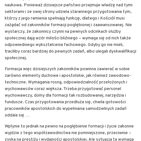
naukowa. Ponieważ dzisiejsze państwo przejmuje władzę nad tymi
sektorami i ze swej strony udziela starannego przygotowania tym,
którzy z jego ramienia spełniają funkcję, dlatego i Kościół musi
zażądać od zakonników formacji pogłębionej i zaawansowanej. Nie
wystarczy, że zakonnicy czynni na pewnych odcinkach służby
społecznej dają wzór miłości bliźniego – wymaga się od nich także
odpowiedniego wykształcenia fachowego. Gdyby go nie mieli,
traciliby coraz bardziej do pewnych zadań, albo ulegali dyskwalifikacji
społecznej.
Formacja więc dzisiejszych zakonników powinna zawierać w sobie
zarówno elementy duchowe i apostolskie, jak również zawodowo-
techniczne. Wymagania rosną, odpowiedzialność przełożonych i
wychowawców coraz większa. Trzeba przygotować personel
wychowawczy, domy dla formacji tak rozbudowanej, narzędzia i
fundusze. Czas przygotowania przedłuża się, chwila gotowości
pracowników apostolskich do wypełniania samodzielnych zadań
oddala się …
Wpłynie to jednak na pewno na pogłębienie formacji i życie zakonne
wyjdzie z tego współzawodnictwa nie pomniejszone, przeciwnie –
zyska na prestiżu i wydajności apostolskiej. Ale sytuacja ta wymaga