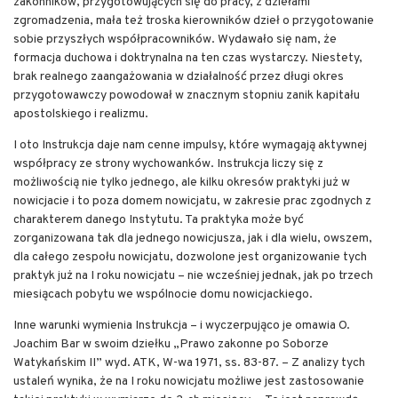
zakonników, przygotowujących się do pracy, z dziełami
zgromadzenia, mała też troska kierowników dzieł o przygotowanie
sobie przyszłych współpracowników. Wydawało się nam, że
formacja duchowa i doktrynalna na ten czas wystarczy. Niestety,
brak realnego zaangażowania w działalność przez długi okres
przygotowawczy powodował w znacznym stopniu zanik kapitału
apostolskiego i realizmu.
I oto Instrukcja daje nam cenne impulsy, które wymagają aktywnej
współpracy ze strony wychowanków. Instrukcja liczy się z
możliwością nie tylko jednego, ale kilku okresów praktyki już w
nowicjacie i to poza domem nowicjatu, w zakresie prac zgodnych z
charakterem danego Instytutu. Ta praktyka może być
zorganizowana tak dla jednego nowicjusza, jak i dla wielu, owszem,
dla całego zespołu nowicjatu, dozwolone jest organizowanie tych
praktyk już na I roku nowicjatu – nie wcześniej jednak, jak po trzech
miesiącach pobytu we wspólnocie domu nowicjackiego.
Inne warunki wymienia Instrukcja – i wyczerpująco je omawia O.
Joachim Bar w swoim dziełku „Prawo zakonne po Soborze
Watykańskim II” wyd. ATK, W-wa 1971, ss. 83-87. – Z analizy tych
ustaleń wynika, że na I roku nowicjatu możliwe jest zastosowanie