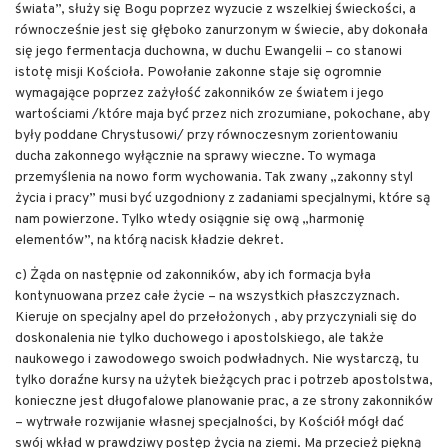
świata”, służy się Bogu poprzez wyzucie z wszelkiej świeckości, a
równocześnie jest się głęboko zanurzonym w świecie, aby dokonała
się jego fermentacja duchowna, w duchu Ewangelii – co stanowi
istotę misji Kościoła. Powołanie zakonne staje się ogromnie
wymagające poprzez zażyłość zakonników ze światem i jego
wartościami /które maja być przez nich zrozumiane, pokochane, aby
były poddane Chrystusowi/ przy równoczesnym zorientowaniu
ducha zakonnego wyłącznie na sprawy wieczne. To wymaga
przemyślenia na nowo form wychowania. Tak zwany „zakonny styl
życia i pracy” musi być uzgodniony z zadaniami specjalnymi, które są
nam powierzone. Tylko wtedy osiągnie się ową „harmonię
elementów”, na którą nacisk kładzie dekret.
c) Żąda on następnie od zakonników, aby ich formacja była
kontynuowana przez całe życie – na wszystkich płaszczyznach.
Kieruje on specjalny apel do przełożonych , aby przyczyniali się do
doskonalenia nie tylko duchowego i apostolskiego, ale także
naukowego i zawodowego swoich podwładnych. Nie wystarczą, tu
tylko doraźne kursy na użytek bieżących prac i potrzeb apostolstwa,
konieczne jest długofalowe planowanie prac, a ze strony zakonników
– wytrwałe rozwijanie własnej specjalności, by Kościół mógł dać
swój wkład w prawdziwy postęp życia na ziemi. Ma przecież piękną