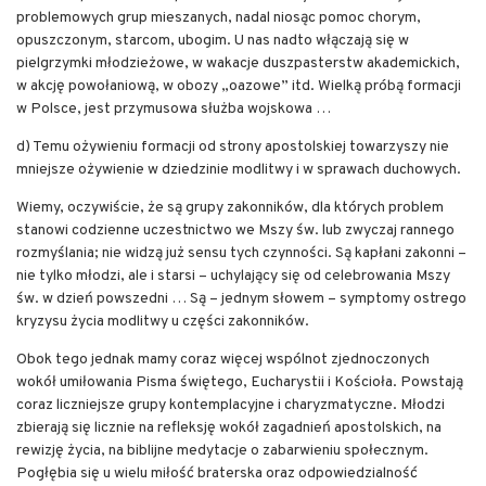
problemowych grup mieszanych, nadal niosąc pomoc chorym,
opuszczonym, starcom, ubogim. U nas nadto włączają się w
pielgrzymki młodzieżowe, w wakacje duszpasterstw akademickich,
w akcję powołaniową, w obozy „oazowe” itd. Wielką próbą formacji
w Polsce, jest przymusowa służba wojskowa …
d) Temu ożywieniu formacji od strony apostolskiej towarzyszy nie
mniejsze ożywienie w dziedzinie modlitwy i w sprawach duchowych.
Wiemy, oczywiście, że są grupy zakonników, dla których problem
stanowi codzienne uczestnictwo we Mszy św. lub zwyczaj rannego
rozmyślania; nie widzą już sensu tych czynności. Są kapłani zakonni –
nie tylko młodzi, ale i starsi – uchylający się od celebrowania Mszy
św. w dzień powszedni … Są – jednym słowem – symptomy ostrego
kryzysu życia modlitwy u części zakonników.
Obok tego jednak mamy coraz więcej wspólnot zjednoczonych
wokół umiłowania Pisma świętego, Eucharystii i Kościoła. Powstają
coraz liczniejsze grupy kontemplacyjne i charyzmatyczne. Młodzi
zbierają się licznie na refleksję wokół zagadnień apostolskich, na
rewizję życia, na biblijne medytacje o zabarwieniu społecznym.
Pogłębia się u wielu miłość braterska oraz odpowiedzialność