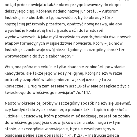
odtąd prócz nowicjatu także okres przygotowawczy do niego i
dalszy jego ciąg, któremu nadano nazwę junioratu. – Autorom
Instrukcji nie chodziło o tę, oczywiście, by te okresy które
najczęściej już istniały przedtem, opatrzyć nową nazwą, ale aby
wypełnić je konkretną treścią usiłować i doświadczeń
wychowawczych. A jaka myśl przyświeca wyodrębnieniu dwu nowych
etapów formacyjnych w sąsiedztwie nowicjatu, który – jak mówi
Instrukcja „zachowuje swój niezastąpiony i szczególny charakter
wprowadzenia do życia zakonnego?”
Wstępna próba ma celu ‘nie tylko zbadanie zdolności i powołanie
kandydata, ale także jego wiedzy religijnej, którą należy w razie
potrzeby uzupełnić w takiej mierze, w jakiej uzna się to za
konieczne.” Drugim zamierzeniem jest „ułatwienie przejścia z życia
świeckiego do właściwego nowicjatu” /n. 11,1/.
Nadto w okresie tej próby w szczególny sposób należy się upewnić,
czy kandydat do życia zakonnego posiada taki stopień dojrzałości
ludzkiej i uczuciowej, który pozwala mieć nadzieję, że jest on zdolny
do właściwego podjęcia obowiązków stanu zakonnego i w tym
stanie, a szczególnie w nowicjacie, będzie czynił postępy w
osiąganiu pełniejszej dojrzałości” /n. 11,2/. – Instrukcja zaleca