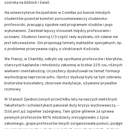
szeroka na bliźnich i świat.
Na uniwersytecie hiszpańskim w Comillas po buncie młodych
studentów powstał komitet porozumiewawczy studencko-
profesorski, pracujący zgodnie nad programem studiów i jego
wykonaniem. Zaistniał lepszy stosunek między profesorami i
uczniami. Studenci tworzą 1/3 część rady wydziału, ich zdanie nie
jest lekceważone. Oni proponują tematy wykładów specjalnych, np.
o problemie przerywania ciąży, o strukturach Kościoła.
We Francji, w Chantilly, odbyło się spotkanie profesorów i kleryków,
starszych kapłanów i młodzieży zakonnej w liczbie 225-ciu, różnych
wiekiem i mentalnością. Uczestnicy dyskutowali na temat formacji
wychodzącej naprzeciw jutru. Oprócz dyskusji były na tym zebraniu
braterskie koncelebry, zbiorowe medytacje, ożywione prywatne
rozmowy.
W Stanach Zjednoczonych przed kilku laty na naszych niektórych
fakultetach i scholastykach panował duży kryzys wychowawczy. –
Dziś jest już zupełnie zażegnany. Tam gdzie głównie za sprawa
pewnych profesorów 80% młodzieży zrezygnowało z życia
zakonnego, grupa profesorów innych zorganizowała pomoc; podjęli