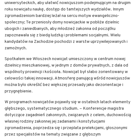
uniwersyteckich, aby ułatwić nowicjuszom podejmującym na drugim
roku nowicjatu naukę, dostęp do tamtejszych wydziałów. Innym
zgromadzeniom bardziej leżał na sercu motyw ewangeliczno-
społeczny; Te przeniosły domy nowicjackie w pobliże dzielnic
ubogich i zaniedbanych, aby młodzież zakonna od początku
zapoznawała się z biedą ludzką i problemami socjalnymi. Wielu
kandydatów na Zachodzie pochodzi z warstw uprzywilejowanych i
zamożnych.
Spotkałem we Włoszech nowicjat umieszczony w centrum nowej
dzielnicy mieszkaniowej, w jednym z domów prywatnych, z dala od
wspólnoty prowincji i kościoła. Nowicjat był słabo zorientowany w
celowości takiej innowacji. Atmosferę panującą wśród nowicjuszów
można było określić bez większej przesady jako dezorientacje i
przygnębienie.
W programach nowicjatów pojawiły się w ostatnich latach elementy
głębszego, systematycznego studium. – Konferencje magistra
dotyczące zagadnień zakonnych, związanych z celem, duchowością
własnej rodziny zakonnej jej zadaniami i konstytucjami
zgromadzenia, poprzedza się i przeplata prelekcjami, głoszonymi
przez specjalistów na tematy związane z głębszym