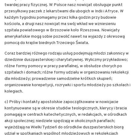
twardej pracy fizycznej. W Polsce nasz nowicjat obsługuje punkt
przesyłkowy paczek z lekarstwami dla ubogich w Indii i Afryce. W
każdym tygodniu pomagamy przez kilka godzin przy budowie
kościoła, a drugi nasz nowicjat ma swój wkład we wzniesieniu
szpitala powiatowego w Brzozowie koło Rzeszowa. Nowicjaty
amerykańskie mogą sobie pozwolić nawet na wyjazdy z okresową
pomocą do krajów biednych Trzeciego Świata.
Coraz bardziej różnego rodzaju usług podejmują młodzi zakonnicy w
dziedzinie duszpasterskiej i charytatywnej. Wyliczmy przykładowo;
różne formy pomocy w pracy parafialnej, w obsłudze chorych po
szpitalach i domach; różne formy udziału w organizowaniu rekolekcji
dla młodzieży; prowadzenie samodzielne krótkich skupień;
organizowanie korepetycji, rozrywki i sportu młodzieży po szkołach i
kolegiach.
c) Próby i kontakty apostolskie zapoczątkowane w nowicjacie
kontynuowane są w okresie studiów teologicznych, klerycy i bracia
pomagają w centrach katechetycznych, w redakcjach, w ośrodkach
akcji społecznej; niedziele spędzają w okolicznych parafiach;
wyjeżdżają na Wielki Tydzień do ośrodków duszpasterskich biorą
udział w spotkaniach wspólnot młodzieżowych w rekolekcjach