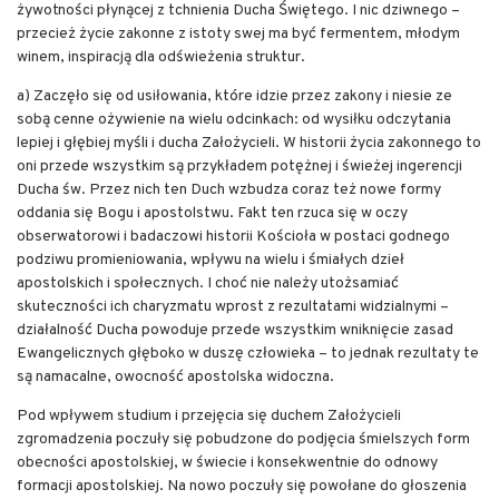
żywotności płynącej z tchnienia Ducha Świętego. I nic dziwnego –
przecież życie zakonne z istoty swej ma być fermentem, młodym
winem, inspiracją dla odświeżenia struktur.
a) Zaczęło się od usiłowania, które idzie przez zakony i niesie ze
sobą cenne ożywienie na wielu odcinkach: od wysiłku odczytania
lepiej i głębiej myśli i ducha Założycieli. W historii życia zakonnego to
oni przede wszystkim są przykładem potężnej i świeżej ingerencji
Ducha św. Przez nich ten Duch wzbudza coraz też nowe formy
oddania się Bogu i apostolstwu. Fakt ten rzuca się w oczy
obserwatorowi i badaczowi historii Kościoła w postaci godnego
podziwu promieniowania, wpływu na wielu i śmiałych dzieł
apostolskich i społecznych. I choć nie należy utożsamiać
skuteczności ich charyzmatu wprost z rezultatami widzialnymi –
działalność Ducha powoduje przede wszystkim wniknięcie zasad
Ewangelicznych głęboko w duszę człowieka – to jednak rezultaty te
są namacalne, owocność apostolska widoczna.
Pod wpływem studium i przejęcia się duchem Założycieli
zgromadzenia poczuły się pobudzone do podjęcia śmielszych form
obecności apostolskiej, w świecie i konsekwentnie do odnowy
formacji apostolskiej. Na nowo poczuły się powołane do głoszenia