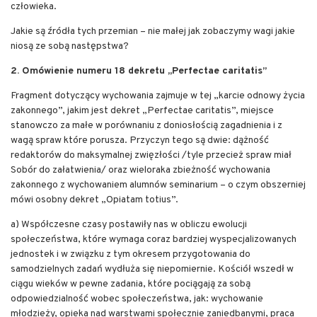
człowieka.
Jakie są źródła tych przemian – nie małej jak zobaczymy wagi jakie
niosą ze sobą następstwa?
2. Omówienie numeru 18 dekretu „Perfectae caritatis”
Fragment dotyczący wychowania zajmuje w tej „karcie odnowy życia
zakonnego”, jakim jest dekret „Perfectae caritatis”, miejsce
stanowczo za małe w porównaniu z doniosłością zagadnienia i z
wagą spraw które porusza. Przyczyn tego są dwie: dążność
redaktorów do maksymalnej zwięzłości /tyle przecież spraw miał
Sobór do załatwienia/ oraz wieloraka zbieżność wychowania
zakonnego z wychowaniem alumnów seminarium – o czym obszerniej
mówi osobny dekret „Opiatam totius”.
a) Współczesne czasy postawiły nas w obliczu ewolucji
społeczeństwa, które wymaga coraz bardziej wyspecjalizowanych
jednostek i w związku z tym okresem przygotowania do
samodzielnych zadań wydłuża się niepomiernie. Kościół wszedł w
ciągu wieków w pewne zadania, które pociągają za sobą
odpowiedzialność wobec społeczeństwa, jak: wychowanie
młodzieży, opieka nad warstwami społecznie zaniedbanymi, praca