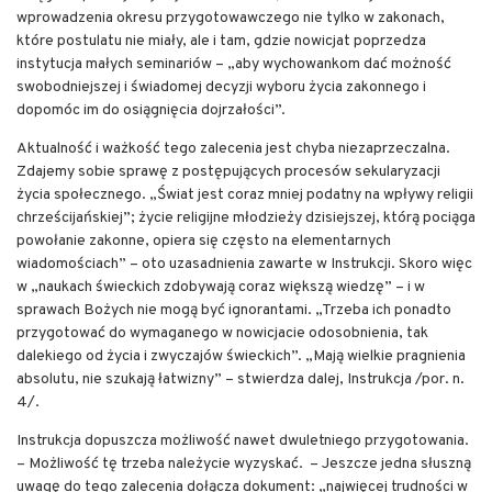
wprowadzenia okresu przygotowawczego nie tylko w zakonach,
które postulatu nie miały, ale i tam, gdzie nowicjat poprzedza
instytucja małych seminariów – „aby wychowankom dać możność
swobodniejszej i świadomej decyzji wyboru życia zakonnego i
dopomóc im do osiągnięcia dojrzałości”.
Aktualność i ważkość tego zalecenia jest chyba niezaprzeczalna.
Zdajemy sobie sprawę z postępujących procesów sekularyzacji
życia społecznego. „Świat jest coraz mniej podatny na wpływy religii
chrześcijańskiej”; życie religijne młodzieży dzisiejszej, którą pociąga
powołanie zakonne, opiera się często na elementarnych
wiadomościach” – oto uzasadnienia zawarte w Instrukcji. Skoro więc
w „naukach świeckich zdobywają coraz większą wiedzę” – i w
sprawach Bożych nie mogą być ignorantami. „Trzeba ich ponadto
przygotować do wymaganego w nowicjacie odosobnienia, tak
dalekiego od życia i zwyczajów świeckich”. „Mają wielkie pragnienia
absolutu, nie szukają łatwizny” – stwierdza dalej, Instrukcja /por. n.
4/.
Instrukcja dopuszcza możliwość nawet dwuletniego przygotowania.
– Możliwość tę trzeba należycie wyzyskać. – Jeszcze jedna słuszną
uwagę do tego zalecenia dołącza dokument: „najwięcej trudności w