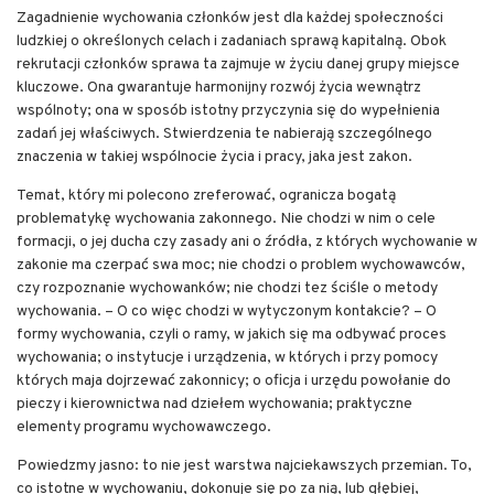
Zagadnienie wychowania członków jest dla każdej społeczności
ludzkiej o określonych celach i zadaniach sprawą kapitalną. Obok
rekrutacji członków sprawa ta zajmuje w życiu danej grupy miejsce
kluczowe. Ona gwarantuje harmonijny rozwój życia wewnątrz
wspólnoty; ona w sposób istotny przyczynia się do wypełnienia
zadań jej właściwych. Stwierdzenia te nabierają szczególnego
znaczenia w takiej wspólnocie życia i pracy, jaka jest zakon.
Temat, który mi polecono zreferować, ogranicza bogatą
problematykę wychowania zakonnego. Nie chodzi w nim o cele
formacji, o jej ducha czy zasady ani o źródła, z których wychowanie w
zakonie ma czerpać swa moc; nie chodzi o problem wychowawców,
czy rozpoznanie wychowanków; nie chodzi tez ściśle o metody
wychowania. – O co więc chodzi w wytyczonym kontakcie? – O
formy wychowania, czyli o ramy, w jakich się ma odbywać proces
wychowania; o instytucje i urządzenia, w których i przy pomocy
których maja dojrzewać zakonnicy; o oficja i urzędu powołanie do
pieczy i kierownictwa nad dziełem wychowania; praktyczne
elementy programu wychowawczego.
Powiedzmy jasno: to nie jest warstwa najciekawszych przemian. To,
co istotne w wychowaniu, dokonuje się po za nią, lub głębiej,