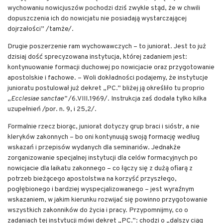
wychowaniu nowicjuszów pochodzi dziś zwykle stąd, że w chwili
dopuszczenia ich do nowicjatu nie posiadają wystarczającej
dojrzałości” /tamże/.
Drugie poszerzenie ram wychowawczych – to juniorat. Jest to już
dzisiaj dość sprecyzowana instytucja, której zadaniem jest:
kontynuowanie formacji duchowej po nowicjacie oraz przygotowanie
apostolskie i fachowe. – Woli dokładności podajemy, że instytucje
junioratu postulował już dekret „PC.” bliżej ją określiło tu proprio
„
Ecclesiae sanctae”
/6.VIII.1969/. Instrukcja zaś dodała tylko kilka
uzupełnień /por. n. 9, i 25,2/.
Formalnie rzecz biorąc, juniorat dotyczy grup braci i sióstr, a nie
kleryków zakonnych – bo oni kontynuują swoją formację według
wskazań i przepisów wydanych dla seminariów. Jednakże
zorganizowanie specjalnej instytucji dla celów formacyjnych po
nowicjacie dla laikatu zakonnego – co łączy się z dużą ofiarą z
potrzeb bieżącego apostolstwa na korzyść przyszłego,
pogłębionego i bardziej wyspecjalizowanego – jest wyraźnym
wskazaniem, w jakim kierunku rozwijać się powinno przygotowanie
wszystkich zakonników do życia i pracy. Przypomnijmy, co o
zadaniach tej instytucji mówi dekret „PC.”: chodzi o „dalszy ciąg