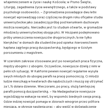
wtajemniczeniem w życie i naukę Kościoła; w Pismo Święte,
Liturgię, zagadnienia życia wewnętrznego, a także w podstawy
psychologii osobowości. – Zgromadzenia posiadające dwu letni
nowicjat wprowadzają coraz częściej na drugim roku oficjalne studia
uniwersyteckie jako zasadniczą próbę pod kierunkiem duchowym
mistrza nowicjatu. Nierzadko jest to studium otwarte, w gromadzie
młodzieży uniwersyteckiej obojga płci. W Hiszpanii podejmowano
próby umieszczenia nowicjuszów drugorocznych /a nie tylko
kleryków/ w domach dla studentów pod opieka i kierownictwem
kapłana zajętego pracą duszpasterską, będącego w ścisłym
porozumieniu z magistrem.
W szerokim zakresie stosowane jest po nowicjatach praca fizyczna,
między ubogimi i z ubogimi. Oczywiście, nowicjusze dzielą z nimi w
pełni ich sytuację. W Kalifornii pewien nowicjat regularnie wysyła
swych młodych do ubogiej parafii na pracę pomocniczą. Ci młodzi
ludzie mieszkają w kwaterach dla najuboższych i muszą się utrzymać
za 1, ½ dolara dziennie. Wieczorami, po pracy, służą tamtejszej
parafii pomocą duszpasterską. – Na Madagaskarze nowicjusze
wyjeżdżają na wakacje na wieś, by wspomóc biednych swoja pracą.
Gdzie indziej nowicjat pomaga w zbiorach winogron przez półtora
miesiąca, w okresie nasilenia prac – aby wejść w doświadczenie