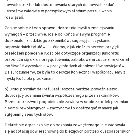
nowych struktur lub dostosowania starych do nowych zadań.
Jesteśmy zaledwie w początkowym stadium poszukiwania
rozwiązań.
Zdając sobie z tego sprawę, dekret nie myśli o zmniejszaniu
wymagań – przeciwnie, idzie do końca w swym programie
doskonalenia ludzkiego zakonników, sugerując „uzyskanie
odpowiednich tytułów”. – Wiemy, z jak ciężkim sercem przyjęli
przełożeni polecenie Kościoła dotyczące organizacji junioratu:
przedłuża się okres przygotowania, zablokowana została na kilka lat
możliwość wyzyskania w pracy młodych absolwentów nowicjatów.
Dziś, rozumiemy, że była to decyzja konieczna i współpracujemy z
myślą Kościoła przekonani.
b) Drugi postulat dekretu jest jeszcze bardziej poważniejszy:
dotyczący poznania świata współczesnego przez zakonników.
Brzmi to trzeźwo i pogodnie, ale zawiera w sobie zarodek przemian
nieomal rewolucyjnych – zaczynamy to dostrzegać w miarę jak
zgłębiamy sens tych słów.
Dekret nie ogranicza się do poznania zewnętrznego, nie zadowala
się adaptacją powierzchowną do bieżących potrzeb duszpasterskich