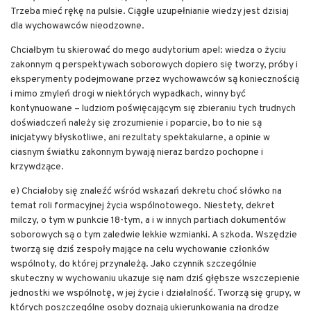
Trzeba mieć rękę na pulsie. Ciągłe uzupełnianie wiedzy jest dzisiaj
dla wychowawców nieodzowne.
Chciałbym tu skierować do mego audytorium apel: wiedza o życiu
zakonnym q perspektywach soborowych dopiero się tworzy, próby i
eksperymenty podejmowane przez wychowawców są koniecznością
i mimo zmyleń drogi w niektórych wypadkach, winny być
kontynuowane – ludziom poświęcającym się zbieraniu tych trudnych
doświadczeń należy się zrozumienie i poparcie, bo to nie są
inicjatywy błyskotliwe, ani rezultaty spektakularne, a opinie w
ciasnym światku zakonnym bywają nieraz bardzo pochopne i
krzywdzące.
e) Chciałoby się znaleźć wśród wskazań dekretu choć słówko na
temat roli formacyjnej życia wspólnotowego. Niestety, dekret
milczy, o tym w punkcie 18-tym, a i w innych partiach dokumentów
soborowych są o tym zaledwie lekkie wzmianki. A szkoda. Wszędzie
tworzą się dziś zespoły mające na celu wychowanie członków
wspólnoty, do której przynależą. Jako czynnik szczególnie
skuteczny w wychowaniu ukazuje się nam dziś głębsze wszczepienie
jednostki we wspólnotę, w jej życie i działalność. Tworzą się grupy, w
których poszczególne osoby doznają ukierunkowania na drodze