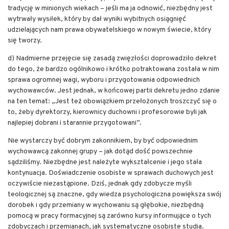
tradycję w minionych wiekach – jeśli ma ja odnowić, niezbędny jest
wytrwały wysiłek, który by dał wyniki wybitnych osiągnięć
udzielających nam prawa obywatelskiego w nowym świecie, który
się tworzy.
d) Nadmierne przejęcie się zasadą zwięzłości doprowadziło dekret
do tego, że bardzo ogólnikowo i krótko potraktowana została w nim
sprawa ogromnej wagi, wyboru i przygotowania odpowiednich
wychowawców. Jest jednak, w końcowej partii dekretu jedno zdanie
na ten temat: „Jest też obowiązkiem przełożonych troszczyć się o
to, żeby dyrektorzy, kierownicy duchowni i profesorowie byli jak
najlepiej dobrani i starannie przygotowani”.
Nie wystarczy być dobrym zakonnikiem, by być odpowiednim
wychowawcą zakonnej grupy – jak dotąd dość powszechnie
sądziliśmy. Niezbędne jest należyte wykształcenie i jego stała
kontynuacja. Doświadczenie osobiste w sprawach duchowych jest
oczywiście niezastąpione. Dziś, jednak gdy zdobycze myśli
teologicznej są znaczne, gdy wiedza psychologiczna powiększa swój
dorobek i gdy przemiany w wychowaniu są głębokie, niezbędną
pomocą w pracy formacyjnej są zarówno kursy informujące o tych
zdobyczach i przemianach, jak systematyczne osobiste studia.