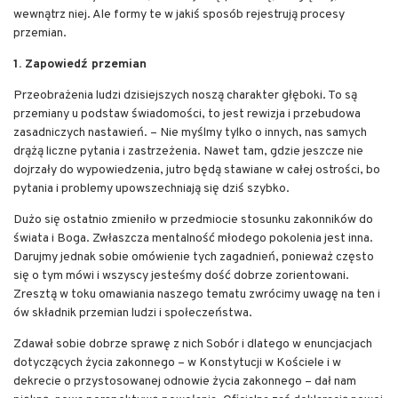
wewnątrz niej. Ale formy te w jakiś sposób rejestrują procesy
przemian.
1. Zapowiedź przemian
Przeobrażenia ludzi dzisiejszych noszą charakter głęboki. To są
przemiany u podstaw świadomości, to jest rewizja i przebudowa
zasadniczych nastawień. – Nie myślmy tylko o innych, nas samych
drążą liczne pytania i zastrzeżenia. Nawet tam, gdzie jeszcze nie
dojrzały do wypowiedzenia, jutro będą stawiane w całej ostrości, bo
pytania i problemy upowszechniają się dziś szybko.
Dużo się ostatnio zmieniło w przedmiocie stosunku zakonników do
świata i Boga. Zwłaszcza mentalność młodego pokolenia jest inna.
Darujmy jednak sobie omówienie tych zagadnień, ponieważ często
się o tym mówi i wszyscy jesteśmy dość dobrze zorientowani.
Zresztą w toku omawiania naszego tematu zwrócimy uwagę na ten i
ów składnik przemian ludzi i społeczeństwa.
Zdawał sobie dobrze sprawę z nich Sobór i dlatego w enuncjacjach
dotyczących życia zakonnego – w Konstytucji w Kościele i w
dekrecie o przystosowanej odnowie życia zakonnego – dał nam