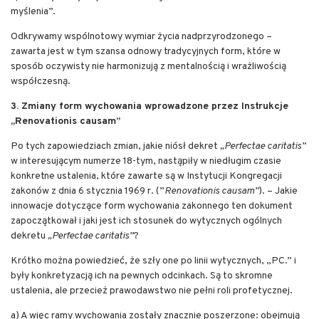
myślenia”.
Odkrywamy wspólnotowy wymiar życia nadprzyrodzonego –
zawarta jest w tym szansa odnowy tradycyjnych form, które w
sposób oczywisty nie harmonizują z mentalnością i wrażliwością
współczesną.
3.
Zmiany form wychowania wprowadzone przez Instrukcje
„Renovationis causam”
Po tych zapowiedziach zmian, jakie niósł dekret
„Perfectae caritatis”
w interesującym numerze 18-tym, nastąpiły w niedługim czasie
konkretne ustalenia, które zawarte są w Instytucji Kongregacji
zakonów z dnia 6 stycznia 1969 r. (”
Renovationis causam”
). – Jakie
innowacje dotyczące form wychowania zakonnego ten dokument
zapoczątkował i jaki jest ich stosunek do wytycznych ogólnych
dekretu
„Perfectae caritatis”
?
Krótko można powiedzieć, że szły one po linii wytycznych, „PC.” i
były konkretyzacją ich na pewnych odcinkach. Są to skromne
ustalenia, ale przecież prawodawstwo nie pełni roli profetycznej.
a) A więc ramy wychowania zostały znacznie poszerzone: obejmują