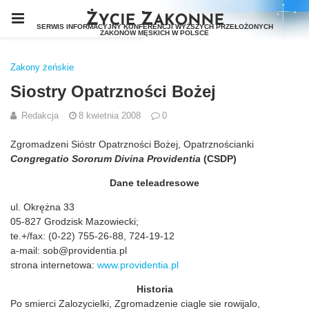
Zakony żeńskie
Siostry Opatrzności Bożej
Redakcja
8 kwietnia 2008
0
Zgromadzeni Sióstr Opatrzności Bożej, Opatrznościanki
Congregatio Sororum Divina Providentia
(CSDP)
Dane teleadresowe
ul. Okrężna 33
05-827 Grodzisk Mazowiecki;
te.+/fax: (0-22) 755-26-88, 724-19-12
a-mail: sob@providentia.pl
strona internetowa:
www.providentia.pl
Historia
Po smierci Zalozycielki, Zgromadzenie ciagle sie rowijalo,