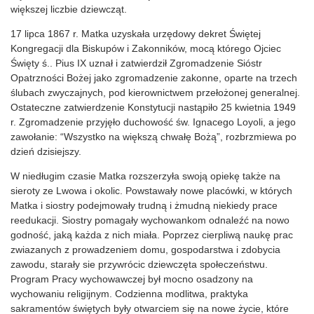
większej liczbie dziewcząt.
17 lipca 1867 r. Matka uzyskała urzędowy dekret Świętej
Kongregacji dla Biskupów i Zakonników, mocą którego Ojciec
Święty ś.. Pius IX uznał i zatwierdził Zgromadzenie Sióstr
Opatrzności Bożej jako zgromadzenie zakonne, oparte na trzech
ślubach zwyczajnych, pod kierownictwem przełożonej generalnej.
Ostateczne zatwierdzenie Konstytucji nastąpiło 25 kwietnia 1949
r. Zgromadzenie przyjęło duchowość św. Ignacego Loyoli, a jego
zawołanie: “Wszystko na większą chwałę Bożą”, rozbrzmiewa po
dzień dzisiejszy.
W niedługim czasie Matka rozszerzyła swoją opiekę także na
sieroty ze Lwowa i okolic. Powstawały nowe placówki, w których
Matka i siostry podejmowały trudną i żmudną niekiedy prace
reedukacji. Siostry pomagały wychowankom odnaleźć na nowo
godność, jaką każda z nich miała. Poprzez cierpliwą naukę prac
zwiazanych z prowadzeniem domu, gospodarstwa i zdobycia
zawodu, starały sie przywrócic dziewczęta społeczeństwu.
Program Pracy wychowawczej był mocno osadzony na
wychowaniu religijnym. Codzienna modlitwa, praktyka
sakramentów świętych były otwarciem się na nowe życie, które