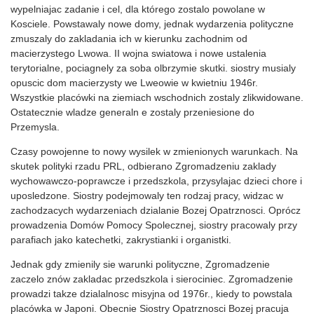
wypelniajac zadanie i cel, dla którego zostalo powolane w
Kosciele. Powstawaly nowe domy, jednak wydarzenia polityczne
zmuszaly do zakladania ich w kierunku zachodnim od
macierzystego Lwowa. II wojna swiatowa i nowe ustalenia
terytorialne, pociagnely za soba olbrzymie skutki. siostry musialy
opuscic dom macierzysty we Lweowie w kwietniu 1946r.
Wszystkie placówki na ziemiach wschodnich zostaly zlikwidowane.
Ostatecznie wladze generaln e zostaly przeniesione do
Przemysla.
Czasy powojenne to nowy wysilek w zmienionych warunkach. Na
skutek polityki rzadu PRL, odbierano Zgromadzeniu zaklady
wychowawczo-poprawcze i przedszkola, przysylajac dzieci chore i
uposledzone. Siostry podejmowaly ten rodzaj pracy, widzac w
zachodzacych wydarzeniach dzialanie Bozej Opatrznosci. Oprócz
prowadzenia Domów Pomocy Spolecznej, siostry pracowaly przy
parafiach jako katechetki, zakrystianki i organistki.
Jednak gdy zmienily sie warunki polityczne, Zgromadzenie
zaczelo znów zakladac przedszkola i sierociniec. Zgromadzenie
prowadzi takze dzialalnosc misyjna od 1976r., kiedy to powstala
placówka w Japoni. Obecnie Siostry Opatrznosci Bozej pracuja