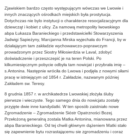
Zjawiskiem bardzo często występującym wówczas we Lwowie i
innych znaczących ośrodkach miejskich była prostytucja.
Dotychczas nie bylo instytucji o charakterze resocjalizacyjnym dla
dziewcząt i kobiet z ulicy. Za namową metropolity lwowskiego
abpa Łukasza Baranieckiego i przedstawicielki Stowarzyszenia
Jadwigi Sapieżyny, Marcjanna Mirska wyjechała do Francji, by w
działającym tam zakładzie wychowawczo-poprawczym
prowadzonym przez Siostry Miłosierdzia w Laval, zdobyć
doświadczenie i przeszczepić je na teren Polski. Po
kilkumiesięcznym pobycie odbyła tam nowicjat i przybrała imię –
s.Antonina. Następnie wróciła do Lwowa i podjęła z nowymi siłami
pracę w istniejącym od 1854 r. Zakładzie, nazwanym później
Zakładem sw. Teresy.
8 grudnia 1857 r. w archikatedrze Lwowskiej złożyła śluby
pierwsze i wieczyste. Tego samego dnia do nowicjatu zostały
przyjęte dwie inne kandydatki. W ten sposób zaistniało nowe
Zgromadzenie – Zgromadzenie Sióstr Opatrzności Bozej.
Przełożoną generalną zostala Matka Antonina, mianowana przez
abpa Baranieckiego. Od tej chwili głównym dążeniem Matki stało
się zapewnienie bytu rozrastającemu sie zgromadzeniu i coraz