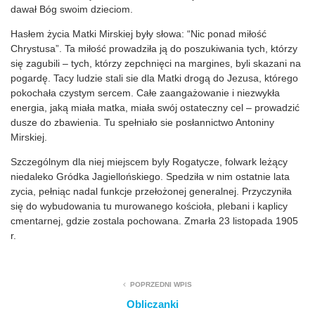
dawał Bóg swoim dzieciom.
Hasłem życia Matki Mirskiej były słowa: “Nic ponad miłość
Chrystusa”. Ta miłość prowadziła ją do poszukiwania tych, którzy
się zagubili – tych, którzy zepchnięci na margines, byli skazani na
pogardę. Tacy ludzie stali sie dla Matki drogą do Jezusa, którego
pokochała czystym sercem. Całe zaangażowanie i niezwykła
energia, jaką miała matka, miała swój ostateczny cel – prowadzić
dusze do zbawienia. Tu spełniało sie posłannictwo Antoniny
Mirskiej.
Szczególnym dla niej miejscem byly Rogatycze, folwark leżący
niedaleko Gródka Jagiellońskiego. Spedziła w nim ostatnie lata
zycia, pełniąc nadal funkcje przełożonej generalnej. Przyczyniła
się do wybudowania tu murowanego kościoła, plebani i kaplicy
cmentarnej, gdzie zostala pochowana. Zmarła 23 listopada 1905
r.
POPRZEDNI WPIS
Obliczanki