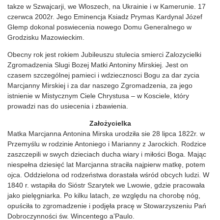
takze w Szwajcarji, we Wloszech, na Ukrainie i w Kamerunie. 17
czerwca 2002r. Jego Eminencja Ksiadz Prymas Kardynal Józef
Glemp dokonal poswiecenia nowego Domu Generalnego w
Grodzisku Mazowieckim.
Obecny rok jest rokiem Jubileuszu stulecia smierci Zalozycielki
Zgromadzenia Slugi Bozej Matki Antoniny Mirskiej. Jest on
czasem szczególnej pamieci i wdziecznosci Bogu za dar zycia
Marcjanny Mirskiej i za dar naszego Zgromadzenia, za jego
istnienie w Mistycznym Ciele Chrystusa – w Kosciele, który
prowadzi nas do usiecenia i zbawienia.
Założycielka
Matka Marcjanna Antonina Mirska urodziła sie 28 lipca 1822r. w
Przemyślu w rodzinie Antoniego i Marianny z Jarockich. Rodzice
zaszczepili w swych dzieciach ducha wiary i miłości Boga. Mając
niespełna dziesięć lat Marcjanna straciła najpierw matkę, potem
ojca. Oddzielona od rodzeństwa dorastała wśród obcych ludzi. W
1840 r. wstapiła do Sióstr Szarytek we Lwowie, gdzie pracowała
jako pielęgniarka. Po kilku latach, ze względu na chorobę nóg,
opuściła to zgromadzenie i podjęła pracę w Stowarzyszeniu Pań
Dobroczynności św. Wincentego a’Paulo.