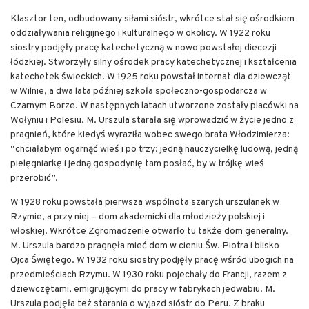
Klasztor ten, odbudowany siłami sióstr, wkrótce stał się ośrodkiem
oddziaływania religijnego i kulturalnego w okolicy. W 1922 roku
siostry podjęły pracę katechetyczną w nowo powstałej diecezji
łódzkiej. Stworzyły silny ośrodek pracy katechetycznej i kształcenia
katechetek świeckich. W 1925 roku powstał internat dla dziewcząt
w Wilnie, a dwa lata później szkoła społeczno-gospodarcza w
Czarnym Borze. W następnych latach utworzone zostały placówki na
Wołyniu i Polesiu. M. Urszula starała się wprowadzić w życie jedno z
pragnień, które kiedyś wyraziła wobec swego brata Włodzimierza:
“chciałabym ogarnąć wieś i po trzy: jedną nauczycielkę ludową, jedną
pielęgniarkę i jedną gospodynię tam posłać, by w trójkę wieś
przerobić”.
W 1928 roku powstała pierwsza wspólnota szarych urszulanek w
Rzymie, a przy niej – dom akademicki dla młodzieży polskiej i
włoskiej. Wkrótce Zgromadzenie otwarło tu także dom generalny.
M. Urszula bardzo pragnęła mieć dom w cieniu Św. Piotra i blisko
Ojca Świętego. W 1932 roku siostry podjęły pracę wśród ubogich na
przedmieściach Rzymu. W 1930 roku pojechały do Francji, razem z
dziewczętami, emigrującymi do pracy w fabrykach jedwabiu. M.
Urszula podjęła też starania o wyjazd sióstr do Peru. Z braku