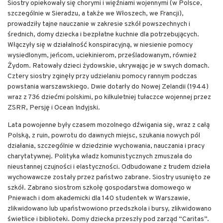
Siostry opiekowały się chorymi i więźniami wojennymi (w Polsce,
szczególnie w Sieradzu, a także we Włoszech, we Francji),
prowadziły tajne nauczanie w zakresie szkół powszechnych i
średnich, domy dziecka i bezpłatne kuchnie dla potrzebujących.
Włączyły się w działalność konspiracyjną, w niesienie pomocy
wysiedlonym, jeńcom, uciekinierom, prześladowanym, również
Żydom. Ratowały dzieci żydowskie, ukrywając je w swych domach.
Cztery siostry zginęły przy udzielaniu pomocy rannym podczas
powstania warszawskiego. Dwie dotarły do Nowej Zelandii (1944)
wraz z 736 dziećmi polskimi, po kilkuletniej tułaczce wojennej przez
ZSRR, Persję i Ocean Indyjski.
Lata powojenne były czasem mozolnego dźwigania się, wraz z całą
Polską, z ruin, powrotu do dawnych miejsc, szukania nowych pól
działania, szczególnie w dziedzinie wychowania, nauczania i pracy
charytatywnej. Polityka władz komunistycznych zmuszała do
nieustannej czujności i elastyczności. Odbudowane z trudem dzieła
wychowawcze zostały przez państwo zabrane. Siostry usunięto ze
szkół. Zabrano siostrom szkołę gospodarstwa domowego w
Pniewach i dom akademicki dla 140 studentek w Warszawie,
zlikwidowano lub upaństwowiono przedszkola i bursy, zlikwidowano
świetlice i biblioteki. Domy dziecka przeszły pod zarząd “Caritas”.