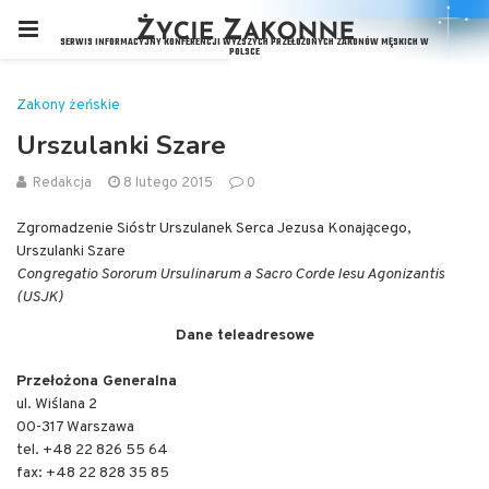
Zakony żeńskie
Urszulanki Szare
Redakcja
8 lutego 2015
0
Zgromadzenie Sióstr Urszulanek Serca Jezusa Konającego,
Urszulanki Szare
Congregatio Sororum Ursulinarum a Sacro Corde Iesu Agonizantis
(USJK)
Dane teleadresowe
Przełożona Generalna
ul. Wiślana 2
00-317 Warszawa
tel. +48 22 826 55 64
fax: +48 22 828 35 85