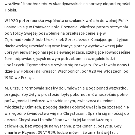
wrażliwość społeczeństw skandynawskich na sprawę niepodległości
Polski.
W 1920 petersburska wspólnota urszulanek wróciła do wolnej Polski
i osiedliła się w Pniewach koło Poznania. Wkrótce potem otrzymała
od Stolicy Świętej pozwolenie na przekształcenie się w
Zgromadzenie Sióstr Urszulanek Serca Jezusa Konającego – żyjące
duchowością urszulańską oraz tradycją pracy wychowawczej jako
uprzywilejowanego narzędzia ewangelizacji, szukające równocześnie
form odpowiadających nowym potrzebom, szczególnie ludzi
uboższych. Zgromadzenie szybko się rozwijało. Powstawały domy i
dzieła w Polsce i na Kresach Wschodnich, od 1928 we Włoszech, od
1930 we Francji.
M. Urszula formowała siostry do umiłowania Boga ponad wszystko,
pragnąc, aby żyły w prostocie, były pokorne, a równocześnie pełne
poświęcenia i twórcze w służbie innym, zwłaszcza dzieciom i
młodzieży. Uśmiech, pogodę ducha i dobroć uważała za szczególnie
wiarygodne świadectwo więzi z Chrystusem. Spalała się miłością do
Jezusa Chrystusa i ta miłość pozwalała jej kochać każdego
człowieka, bez względu na wyznanie, przekonania, pozycję. Gdy
umarła w Rzymie, 29 V 1939, ludzie mówili, że zmarła święta…