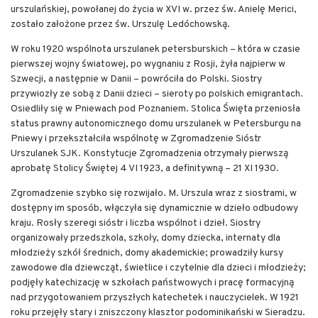
urszulańskiej, powołanej do życia w XVI w. przez św. Anielę Merici,
zostało założone przez św. Urszulę Ledóchowską.
W roku 1920 wspólnota urszulanek petersburskich – która w czasie
pierwszej wojny światowej, po wygnaniu z Rosji, żyła najpierw w
Szwecji, a następnie w Danii – powróciła do Polski. Siostry
przywiozły ze sobą z Danii dzieci – sieroty po polskich emigrantach.
Osiedliły się w Pniewach pod Poznaniem. Stolica Święta przeniosła
status prawny autonomicznego domu urszulanek w Petersburgu na
Pniewy i przekształciła wspólnotę w Zgromadzenie Sióstr
Urszulanek SJK. Konstytucje Zgromadzenia otrzymały pierwszą
aprobatę Stolicy Świętej 4 VI 1923, a definitywną – 21 XI 1930.
Zgromadzenie szybko się rozwijało. M. Urszula wraz z siostrami, w
dostępny im sposób, włączyła się dynamicznie w dzieło odbudowy
kraju. Rosły szeregi sióstr i liczba wspólnot i dzieł. Siostry
organizowały przedszkola, szkoły, domy dziecka, internaty dla
młodzieży szkół średnich, domy akademickie; prowadziły kursy
zawodowe dla dziewcząt, świetlice i czytelnie dla dzieci i młodzieży;
podjęły katechizację w szkołach państwowych i pracę formacyjną
nad przygotowaniem przyszłych katechetek i nauczycielek. W 1921
roku przejęły stary i zniszczony klasztor podominikański w Sieradzu.