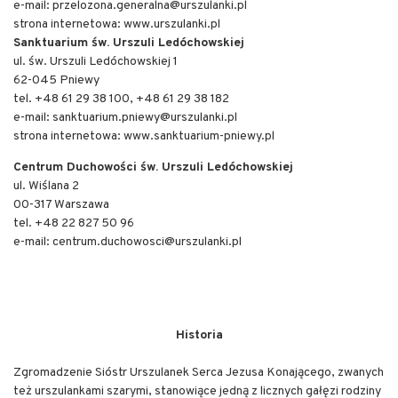
e-mail: przelozona.generalna@urszulanki.pl
strona internetowa: www.urszulanki.pl
Sanktuarium św. Urszuli Ledóchowskiej
ul. św. Urszuli Ledóchowskiej 1
62-045 Pniewy
tel. +48 61 29 38 100, +48 61 29 38 182
e-mail: sanktuarium.pniewy@urszulanki.pl
strona internetowa: www.sanktuarium-pniewy.pl
Centrum Duchowości św. Urszuli Ledóchowskiej
ul. Wiślana 2
00-317 Warszawa
tel. +48 22 827 50 96
e-mail: centrum.duchowosci@urszulanki.pl
Historia
Zgromadzenie Sióstr Urszulanek Serca Jezusa Konającego, zwanych
też urszulankami szarymi, stanowiące jedną z licznych gałęzi rodziny