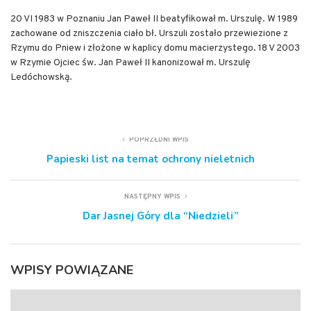
20 VI 1983 w Poznaniu Jan Paweł II beatyfikował m. Urszulę. W 1989
zachowane od zniszczenia ciało bł. Urszuli zostało przewiezione z
Rzymu do Pniew i złożone w kaplicy domu macierzystego. 18 V 2003
w Rzymie Ojciec św. Jan Paweł II kanonizował m. Urszulę
Ledóchowską.
POPRZEDNI WPIS
Papieski list na temat ochrony nieletnich
NASTĘPNY WPIS
Dar Jasnej Góry dla “Niedzieli”
WPISY POWIĄZANE