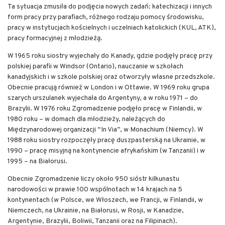
Ta sytuacja zmusiła do podjęcia nowych zadań: katechizacji i innych
form pracy przy parafiach, różnego rodzaju pomocy środowisku,
pracy w instytucjach kościelnych i uczelniach katolickich (KUL, ATK),
pracy formacyjnej z młodzieżą.
W 1965 roku siostry wyjechały do Kanady, gdzie podjęły pracę przy
polskiej parafii w Windsor (Ontario), nauczanie w szkołach
kanadyjskich i w szkole polskiej oraz otworzyły własne przedszkole.
Obecnie pracują również w London i w Ottawie. W 1969 roku grupa
szarych urszulanek wyjechała do Argentyny, a w roku 1971 – do
Brazylii. W 1976 roku Zgromadzenie podjęło pracę w Finlandii, w
1980 roku – w domach dla młodzieży, należących do
Międzynarodowej organizacji “In Via”, w Monachium (Niemcy). W
1988 roku siostry rozpoczęły pracę duszpasterską na Ukrainie, w
1990 – pracę misyjną na kontynencie afrykańskim (w Tanzanii) i w
1995 – na Białorusi.
Obecnie Zgromadzenie liczy około 950 sióstr kilkunastu
narodowości w prawie 100 wspólnotach w 14 krajach na 5
kontynentach (w Polsce, we Włoszech, we Francji, w Finlandii, w
Niemczech, na Ukrainie, na Białorusi, w Rosji, w Kanadzie,
Argentynie, Brazylii, Boliwii, Tanzanii oraz na Filipinach).