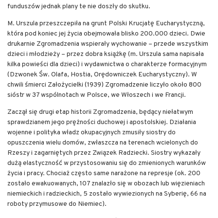
funduszów jednak plany te nie doszły do skutku.
M. Urszula przeszczepiła na grunt Polski Krucjatę Eucharystyczną,
która pod koniec jej życia obejmowała blisko 200.000 dzieci. Dwie
drukarnie Zgromadzenia wspierały wychowanie – przede wszystkim
dzieci i młodzieży – przez dobra książkę (m. Urszula sama napisała
kilka powieści dla dzieci) i wydawnictwa o charakterze formacyjnym
(Dzwonek Św. Olafa, Hostia, Orędowniczek Eucharystyczny). W
chwili śmierci Założycielki (1939) Zgromadzenie liczyło około 800
sióstr w 37 wspólnotach w Polsce, we Włoszech i we Francji.
Zaczął się drugi etap historii Zgromadzenia, będący niełatwym
sprawdzianem jego prężności duchowej i apostolskiej. Działania
wojenne i polityka władz okupacyjnych zmusiły siostry do
opuszczenia wielu domów, zwłaszcza na terenach wcielonych do
Rzeszy i zagarniętych przez Związek Radziecki. Siostry wykazały
dużą elastyczność w przystosowaniu się do zmienionych warunków
życia i pracy. Chociaż często same narażone na represje (ok. 200
zostało ewakuowanych, 107 znalazło się w obozach lub więzieniach
niemieckich i radzieckich, 5 zostało wywiezionych na Syberię, 66 na
roboty przymusowe do Niemiec).