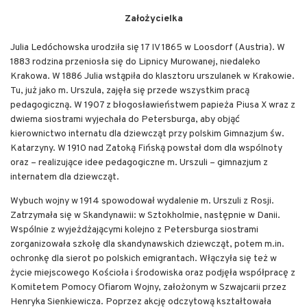
Założycielka
Julia Ledóchowska urodziła się 17 IV 1865 w Loosdorf (Austria). W
1883 rodzina przeniosła się do Lipnicy Murowanej, niedaleko
Krakowa. W 1886 Julia wstąpiła do klasztoru urszulanek w Krakowie.
Tu, już jako m. Urszula, zajęła się przede wszystkim pracą
pedagogiczną. W 1907 z błogosławieństwem papieża Piusa X wraz z
dwiema siostrami wyjechała do Petersburga, aby objąć
kierownictwo internatu dla dziewcząt przy polskim Gimnazjum św.
Katarzyny. W 1910 nad Zatoką Fińską powstał dom dla wspólnoty
oraz – realizujące idee pedagogiczne m. Urszuli – gimnazjum z
internatem dla dziewcząt.
Wybuch wojny w 1914 spowodował wydalenie m. Urszuli z Rosji.
Zatrzymała się w Skandynawii: w Sztokholmie, następnie w Danii.
Wspólnie z wyjeżdżającymi kolejno z Petersburga siostrami
zorganizowała szkołę dla skandynawskich dziewcząt, potem m.in.
ochronkę dla sierot po polskich emigrantach. Włączyła się też w
życie miejscowego Kościoła i środowiska oraz podjęła współpracę z
Komitetem Pomocy Ofiarom Wojny, założonym w Szwajcarii przez
Henryka Sienkiewicza. Poprzez akcję odczytową kształtowała