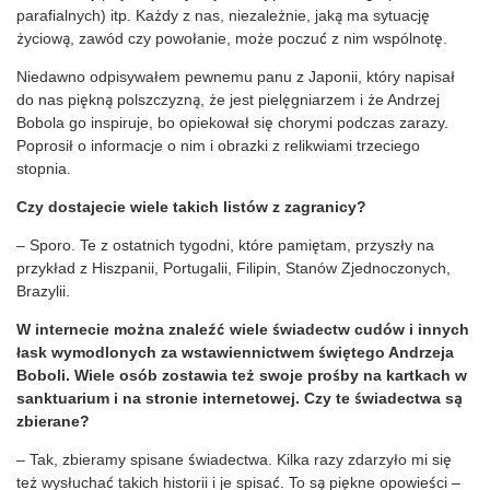
parafialnych) itp. Każdy z nas, niezależnie, jaką ma sytuację
życiową, zawód czy powołanie, może poczuć z nim wspólnotę.
Niedawno odpisywałem pewnemu panu z Japonii, który napisał
do nas piękną polszczyzną, że jest pielęgniarzem i że Andrzej
Bobola go inspiruje, bo opiekował się chorymi podczas zarazy.
Poprosił o informacje o nim i obrazki z relikwiami trzeciego
stopnia.
Czy dostajecie wiele takich listów z zagranicy?
– Sporo. Te z ostatnich tygodni, które pamiętam, przyszły na
przykład z Hiszpanii, Portugalii, Filipin, Stanów Zjednoczonych,
Brazylii.
W internecie można znaleźć wiele świadectw cudów i innych
łask wymodlonych za wstawiennictwem świętego Andrzeja
Boboli. Wiele osób zostawia też swoje prośby na kartkach w
sanktuarium i na stronie internetowej. Czy te świadectwa są
zbierane?
– Tak, zbieramy spisane świadectwa. Kilka razy zdarzyło mi się
też wysłuchać takich historii i je spisać. To są piękne opowieści –