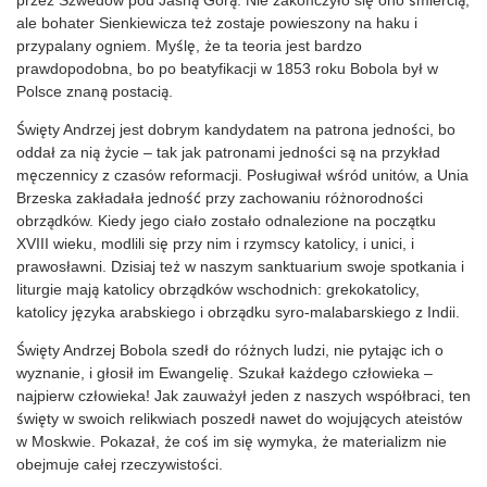
ale bohater Sienkiewicza też zostaje powieszony na haku i
przypalany ogniem. Myślę, że ta teoria jest bardzo
prawdopodobna, bo po beatyfikacji w 1853 roku Bobola był w
Polsce znaną postacią.
Święty Andrzej jest dobrym kandydatem na patrona jedności, bo
oddał za nią życie – tak jak patronami jedności są na przykład
męczennicy z czasów reformacji. Posługiwał wśród unitów, a Unia
Brzeska zakładała jedność przy zachowaniu różnorodności
obrządków. Kiedy jego ciało zostało odnalezione na początku
XVIII wieku, modlili się przy nim i rzymscy katolicy, i unici, i
prawosławni. Dzisiaj też w naszym sanktuarium swoje spotkania i
liturgie mają katolicy obrządków wschodnich: grekokatolicy,
katolicy języka arabskiego i obrządku syro-malabarskiego z Indii.
Święty Andrzej Bobola szedł do różnych ludzi, nie pytając ich o
wyznanie, i głosił im Ewangelię. Szukał każdego człowieka –
najpierw człowieka! Jak zauważył jeden z naszych współbraci, ten
święty w swoich relikwiach poszedł nawet do wojujących ateistów
w Moskwie. Pokazał, że coś im się wymyka, że materializm nie
obejmuje całej rzeczywistości.