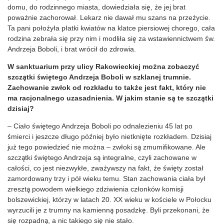
domu, do rodzinnego miasta, dowiedziała się, że jej brat
poważnie zachorował. Lekarz nie dawał mu szans na przeżycie.
Ta pani położyła płatki kwiatów na klatce piersiowej chorego, cała
rodzina zebrała się przy nim i modliła się za wstawiennictwem św.
Andrzeja Boboli, i brat wrócił do zdrowia.
W sanktuarium przy ulicy Rakowieckiej można zobaczyć
szczątki świętego Andrzeja Boboli w szklanej trumnie.
Zachowanie zwłok od rozkładu to także jest fakt, który nie
ma racjonalnego uzasadnienia. W jakim stanie są te szczątki
dzisiaj?
– Ciało świętego Andrzeja Boboli po odnalezieniu 45 lat po
śmierci i jeszcze długo później było nietknięte rozkładem. Dzisiaj
już tego powiedzieć nie można – zwłoki są zmumifikowane. Ale
szczątki świętego Andrzeja są integralne, czyli zachowane w
całości, co jest niezwykłe, zważywszy na fakt, że święty został
zamordowany trzy i pół wieku temu. Stan zachowania ciała był
zresztą powodem wielkiego zdziwienia członków komisji
bolszewickiej, którzy w latach 20. XX wieku w kościele w Połocku
wyrzucili je z trumny na kamienną posadzkę. Byli przekonani, że
się rozpadną, a nic takiego się nie stało.