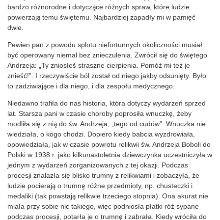
bardzo różnorodne i dotyczące różnych spraw, które ludzie
powierzają temu świętemu. Najbardziej zapadły mi w pamięć
dwie.
Pewien pan z powodu splotu niefortunnych okoliczności musiał
być operowany niemal bez znieczulenia. Zwrócił się do świętego
Andrzeja: „Ty zniosłeś straszne cierpienia. Pomóż mi też je
znieść!”. I rzeczywiście ból został od niego jakby odsunięty. Było
to zadziwiające i dla niego, i dla zespołu medycznego.
Niedawno trafiła do nas historia, która dotyczy wydarzeń sprzed
lat. Starsza pani w czasie choroby poprosiła wnuczkę, żeby
modliła się z nią do św. Andrzeja, „tego od cudów”. Wnuczka nie
wiedziała, o kogo chodzi. Dopiero kiedy babcia wyzdrowiała,
opowiedziała, jak w czasie powrotu relikwii św. Andrzeja Boboli do
Polski w 1938 r. jako kilkunastoletnia dziewczynka uczestniczyła w
jednym z wydarzeń zorganizowanych z tej okazji. Podczas
procesji znalazła się blisko trumny z relikwiami i zobaczyła, że
ludzie pocierają o trumnę różne przedmioty, np. chusteczki i
medaliki (tak powstają relikwie trzeciego stopnia). Ona akurat nie
miała przy sobie nic takiego, więc podniosła płatki róż sypane
podczas procesji, potarła je o trumnę i zabrała. Kiedy wróciła do