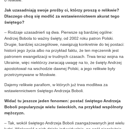
Jak uzasadniają swoje prośby ci, którzy proszą o relikwie?
Dlaczego chcą się modlić za wstawiennictwem akurat tego
świętego?
– Rodzaje uzasadnień są dwa. Pierwsze są bardziej ogólne:
Andrzej Bobola to ważny święty, od 2002 roku patron Polski.
Drugie, bardziej szczegółowe, nawiązują konkretnie do tej postaci:
historii jego życia albo na przykład faktu, że ten męczennik jest
patronem ewangelizacji w trudnych czasach. Trwa teraz wojna na
Ukrainie, więc niektórzy zwracają uwagę na to, że święty Andrzej
apostołował na wschodzie dawnej Polski, a jego relikwie były
przetrzymywane w Moskwie.
Dajemy relikwie parafiom, w których już trwa modlitwa za
wstawiennictwem świętego Andrzeja Boboli.
Widać tu jeszcze jeden fenomen: postać świętego Andrzeja
Boboli popularyzuje wielu świeckich, na przykład wspólnoty
mężczyzn.
– Tak, wokół świętego Andrzeja Boboli zaangażowanych jest wielu
ludzi. Większość z nich działa indywidualnie, na ogół niezależnie