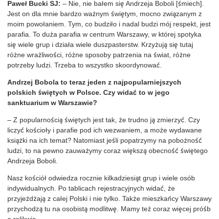
Paweł Bucki SJ:
– Nie, nie bałem się Andrzeja Boboli [śmiech].
Jest on dla mnie bardzo ważnym świętym, mocno związanym z
moim powołaniem. Tym, co budziło i nadal budzi mój respekt, jest
parafia. To duża parafia w centrum Warszawy, w której spotyka
się wiele grup i działa wiele duszpasterstw. Krzyżują się tutaj
różne wrażliwości, różne sposoby patrzenia na świat, różne
potrzeby ludzi. Trzeba to wszystko skoordynować.
Andrzej Bobola to teraz jeden z najpopularniejszych
polskich świętych w Polsce. Czy widać to w jego
sanktuarium w Warszawie?
– Z popularnością świętych jest tak, że trudno ją zmierzyć. Czy
liczyć kościoły i parafie pod ich wezwaniem, a może wydawane
książki na ich temat? Natomiast jeśli popatrzymy na pobożność
ludzi, to na pewno zauważymy coraz większą obecność świętego
Andrzeja Boboli.
Nasz kościół odwiedza rocznie kilkadziesiąt grup i wiele osób
indywidualnych. Po tablicach rejestracyjnych widać, że
przyjeżdżają z całej Polski i nie tylko. Także mieszkańcy Warszawy
przychodzą tu na osobistą modlitwę. Mamy też coraz więcej próśb
o relikwie.