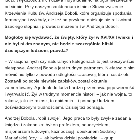
od siebie. Przy naszym sanktuarium istnieje Stowarzyszenie
Krzewienia Kultu św. Andrzeja Boboli, które organizuje spotkania
formacyjne i wykłady, ale też na przykład opiekuje się relikwiami
trzeciego stopnia i prowadzi muzeum św. Andrzeja Boboli.
Mogłoby się wydawać, że święty, który żył w XVI/XVII wieku i
nie był nikim znanym, nie będzie szczególnie bliski
dzisiejszym ludziom, prawda?
– W racjonalnych czy naturalnych kategoriach to jest rzeczywiście
nietypowe. Andrzej Bobola jest trudnym patronem. Niełatwo o nim
mówić nie tylko z powodu odległości czasowej, która nas dzieli.
Zostawił po sobie niewiele zapisków, został okrutnie
zamordowany. A jednak do ludzi bardzo przemawia jego wierność
i wytrwałość. Żył w trudnym momencie historii – jak nie wojna, to
rokosz, jak nie rokosz, to epidemia – i pomagał ludziom
doświadczonym trudnościami. Dzisiaj też pomaga.
Andrzej Bobola „robił swoje”. Jego praca to były zwykłe zadania
księdza i zakonnika: był on prefektem, nauczycielem,
misjonarzem ludowym, kaznodzieją, opiekunem Sodalicji
Mariańskiej (czyli – jak byśmy dzisiaj powiedzieli – grup