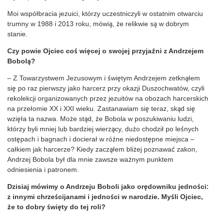
Moi współbracia jezuici, którzy uczestniczyli w ostatnim otwarciu
trumny w 1988 i 2013 roku, mówią, że relikwie są w dobrym
stanie.
Czy powie Ojciec coś więcej o swojej przyjaźni z Andrzejem
Bobolą?
– Z Towarzystwem Jezusowym i świętym Andrzejem zetknąłem
się po raz pierwszy jako harcerz przy okazji Duszochwatów, czyli
rekolekcji organizowanych przez jezuitów na obozach harcerskich
na przełomie XX i XXI wieku. Zastanawiam się teraz, skąd się
wzięła ta nazwa. Może stąd, że Bobola w poszukiwaniu ludzi,
którzy byli mniej lub bardziej wierzący, dużo chodził po leśnych
ostępach i bagnach i docierał w różne niedostępne miejsca –
całkiem jak harcerze? Kiedy zacząłem bliżej poznawać zakon,
Andrzej Bobola był dla mnie zawsze ważnym punktem
odniesienia i patronem.
Dzisiaj mówimy o Andrzeju Boboli jako orędowniku jedności:
z innymi chrześcijanami i jedności w narodzie. Myśli Ojciec,
że to dobry święty do tej roli?