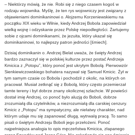
– Niektórzy mówią, że nie. Robi się z niego czasem kogoś w
rodzaju wojownika. Myślę, że ten rys wojowniczy jest związany z
objawieniami dominikaninowi o. Alojzemu Korzeniewskiemu na
początku XIX wieku w Wilnie, kiedy Andrzej Bobola zapowiedział
wielką wojnę i odzyskanie przez Polskę niepodległości. Żartujemy
sobie z ojcami dominikanami, że jezuita, który ukazał się
dominikaninowi, to najlepszy patron jedności [śmiech].
Dzisiaj dominikanin o. Andrzej Bielat uważa, że święty Andrzej
bardzo zaznaczył się w polskiej kulturze przez postać Andrzeja
Kmicica z „Potopu”, który ponoć jest ukrytym Bobolą. Pierwowzór
Sienkiewiczowskiego bohatera nazywał się Samuel Kmicic. Żył w
tym samym czasie co Bobola i pochodził z okolic, na których on
pracował. Musiał zetknąć się z Bobolą, który często przemierzał
tamte tereny i był dobrze znany okolicznej szlachcie. W powieści
dostał imię Andrzej, co ponoć było aluzją do Boboli, dobrze
zrozumiałą dla czytelników, a niezrozumiałą dla carskiej cenzury.
Kmicic z „Potopu” ma sympatyczny, ale niełatwy charakter, nad
którym udaje mu się zapanować długą, wytrwałą pracą. To samo
pisali o świętym Andrzeju Boboli jego przełożeni. Ponoć
najpełniejsza analogia to opis męczeństwa Kmicica, złapanego
przez Szwedów pod Jasną Górą. Nie zakończyło się ono śmiercią,