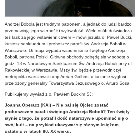
Andrzej Bobola jest trudnym patronem, a jednak do ludzi bardzo
przemawiają jego wierność i wytrwałość. Wiele osób doświadcza
też łask za jego wstawiennictwem – mówi jezuita o. Paweł Bucki,
kustosz sanktuarium i proboszcz parafii św. Andrzeja Boboli w
Warszawie. 16 maja wypada wspomnienie świętego Andrzeja
Boboli, patrona Polski. Główne obchody odbędą się w sobotę o
godz. 18 w Narodowym Sanktuarium Św. Andrzeja Boboli przy ul.
Rakowieckiej w Warszawie. Mszy św. będzie przewodniczył
metropolita warszawski abp Adrian Galbas, a kazanie wygłosi
przełożony generalny Towarzystwa Jezusowego o. Arturo Sosa.
Publikujemy wywiad z o. Pawłem Buckim SJ:
Joanna Operacz (KAI) – Nie bał się Ojciec zostać
proboszczem parafii świętego Andrzeja Boboli? Ten święty
słynie z tego, że potrafił dość natarczywie upominać się o
swój kult – na przykład ukazywał się różnym księżom,
ostatnio w latach 80. XX wieku.