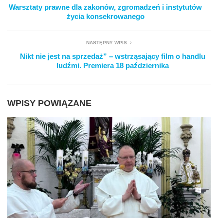
Warsztaty prawne dla zakonów, zgromadzeń i instytutów
życia konsekrowanego
NASTĘPNY WPIS
Nikt nie jest na sprzedaż” – wstrząsający film o handlu
ludźmi. Premiera 18 października
WPISY POWIĄZANE