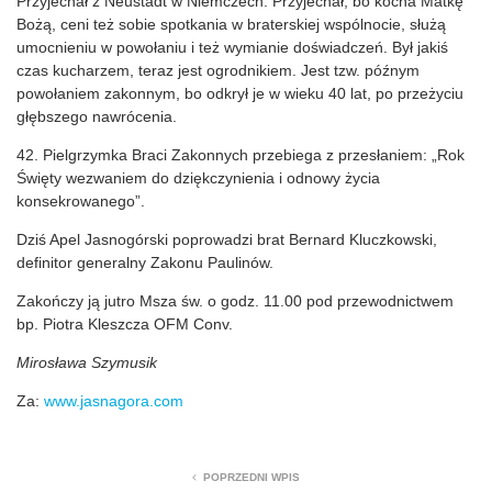
Przyjechał z Neustadt w Niemczech. Przyjechał, bo kocha Matkę
Bożą, ceni też sobie spotkania w braterskiej wspólnocie, służą
umocnieniu w powołaniu i też wymianie doświadczeń. Był jakiś
czas kucharzem, teraz jest ogrodnikiem. Jest tzw. późnym
powołaniem zakonnym, bo odkrył je w wieku 40 lat, po przeżyciu
głębszego nawrócenia.
42. Pielgrzymka Braci Zakonnych przebiega z przesłaniem: „Rok
Święty wezwaniem do dziękczynienia i odnowy życia
konsekrowanego”.
Dziś Apel Jasnogórski poprowadzi brat Bernard Kluczkowski,
definitor generalny Zakonu Paulinów.
Zakończy ją jutro Msza św. o godz. 11.00 pod przewodnictwem
bp. Piotra Kleszcza OFM Conv.
Mirosława Szymusik
Za:
www.jasnagora.com
POPRZEDNI WPIS