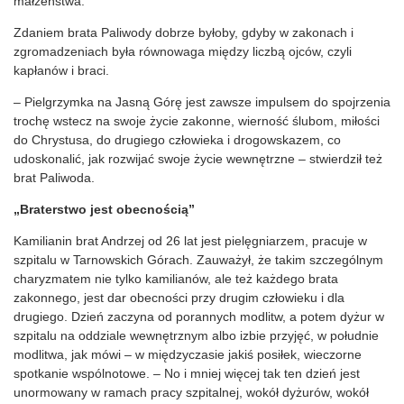
małżeństwa.
Zdaniem brata Paliwody dobrze byłoby, gdyby w zakonach i
zgromadzeniach była równowaga między liczbą ojców, czyli
kapłanów i braci.
– Pielgrzymka na Jasną Górę jest zawsze impulsem do spojrzenia
trochę wstecz na swoje życie zakonne, wierność ślubom, miłości
do Chrystusa, do drugiego człowieka i drogowskazem, co
udoskonalić, jak rozwijać swoje życie wewnętrzne – stwierdził też
brat Paliwoda.
„Braterstwo jest obecnością”
Kamilianin brat Andrzej od 26 lat jest pielęgniarzem, pracuje w
szpitalu w Tarnowskich Górach. Zauważył, że takim szczególnym
charyzmatem nie tylko kamilianów, ale też każdego brata
zakonnego, jest dar obecności przy drugim człowieku i dla
drugiego. Dzień zaczyna od porannych modlitw, a potem dyżur w
szpitalu na oddziale wewnętrznym albo izbie przyjęć, w południe
modlitwa, jak mówi – w międzyczasie jakiś posiłek, wieczorne
spotkanie wspólnotowe. – No i mniej więcej tak ten dzień jest
unormowany w ramach pracy szpitalnej, wokół dyżurów, wokół