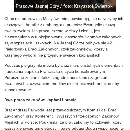
Choć nie odprawiają Mszy św., nie spowiadają, nie usłyszymy ich
głoszących homilie z ambony, ale przecież Ewangelię głoszą –
swoim życiem. Ich praca, często w ciszy i cieniu, jest
niezastąpiona w funkcjonowaniu klasztorów i domów zakonnych,
są w szpitalach i szkołach. Na Jasnej Górze odbywa się 42.
Pielgrzymka Braci Zakonnych, czyli zakonników, którzy z
własnego wyboru nie przyjmuje święceń kapłańskich.
Podczas pielgrzymki mowa była już m.in. o istotnych elementach
nauczania papieża Franciszka o życiu konsekrowanym.
Poruszone zostanie także zagadnienie szans i zagrożeń
związanych z używaniem mediów elektronicznych przez osoby
konsekrowane.
Dwa płuca zakonów: kapłani i bracia
Brat Andrzej Paliwoda jest przewodniczącym Komisji ds. Braci
Zakonnych przy Konferencji Wyższych Przełożonych Zakonów
Męskich w Polsce. Podkreśla, że brat zakonny to człowiek, który
wszystkie swoje umiejętności i pasje oddaje Bogu i wspólnocie, w