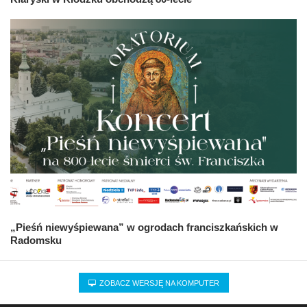
„Pieśń niewyśpiewana” w ogrodach franciszkańskich w
Radomsku
ZOBACZ WERSJĘ NA KOMPUTER