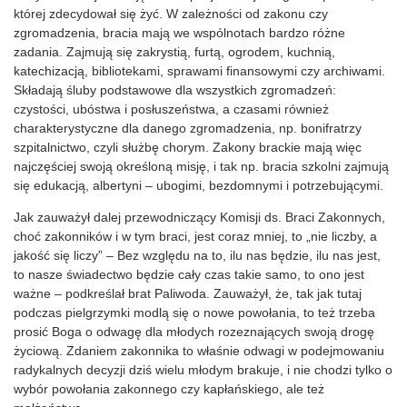
której zdecydował się żyć. W zależności od zakonu czy
zgromadzenia, bracia mają we wspólnotach bardzo różne
zadania. Zajmują się zakrystią, furtą, ogrodem, kuchnią,
katechizacją, bibliotekami, sprawami finansowymi czy archiwami.
Składają śluby podstawowe dla wszystkich zgromadzeń:
czystości, ubóstwa i posłuszeństwa, a czasami również
charakterystyczne dla danego zgromadzenia, np. bonifratrzy
szpitalnictwo, czyli służbę chorym. Zakony brackie mają więc
najczęściej swoją określoną misję, i tak np. bracia szkolni zajmują
się edukacją, albertyni – ubogimi, bezdomnymi i potrzebującymi.
Jak zauważył dalej przewodniczący Komisji ds. Braci Zakonnych,
choć zakonników i w tym braci, jest coraz mniej, to „nie liczby, a
jakość się liczy” – Bez względu na to, ilu nas będzie, ilu nas jest,
to nasze świadectwo będzie cały czas takie samo, to ono jest
ważne – podkreślał brat Paliwoda. Zauważył, że, tak jak tutaj
podczas pielgrzymki modlą się o nowe powołania, to też trzeba
prosić Boga o odwagę dla młodych rozeznających swoją drogę
życiową. Zdaniem zakonnika to właśnie odwagi w podejmowaniu
radykalnych decyzji dziś wielu młodym brakuje, i nie chodzi tylko o
wybór powołania zakonnego czy kapłańskiego, ale też