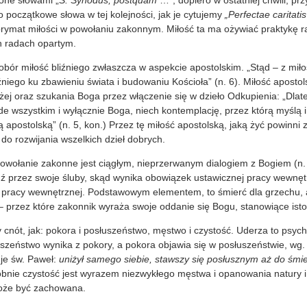
zone słowami „
S. Synodus, postquam
…”, dopiero w ostatniej chwili, pr
początkowe słowa w tej kolejności, jak je cytujemy
„Perfectae caritat
prymat miłości w powołaniu zakonnym. Miłość ta ma ożywiać praktykę r
h radach opartym.
obór miłość bliźniego zwłaszcza w aspekcie apostolskim. „Stąd – z miłoś
iźniego ku zbawieniu świata i budowaniu Kościoła” (n. 6). Miłość aposto
żej oraz szukania Boga przez włączenie się w dzieło Odkupienia: „Dla
ede wszystkim i wyłącznie Boga, niech kontemplację, przez którą myślą 
 apostolską” (n. 5, kon.) Przez tę miłość apostolską, jaką żyć powinni z
 do rozwijania wszelkich dzieł dobrych.
owołanie zakonne jest ciągłym, nieprzerwanym dialogiem z Bogiem (n
ź przez swoje śluby, skąd wynika obowiązek ustawicznej pracy wewnęt
j pracy wewnętrznej. Podstawowym elementem, to śmierć dla grzechu, 
– przez które zakonnik wyraża swoje oddanie się Bogu, stanowiące isto
y cnót, jak: pokora i posłuszeństwo, męstwo i czystość. Uderza to psyc
uszeństwo wynika z pokory, a pokora objawia się w posłuszeństwie, wg.
uje św. Paweł:
uniżył samego siebie, stawszy się posłusznym aż do śmier
obnie czystość jest wyrazem niezwykłego męstwa i opanowania natury i 
oże być zachowana.