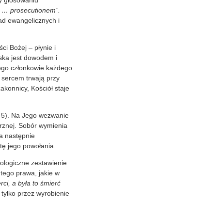
zy głosowaniu
is … prosecutionem”.
ad ewangelicznych i
ci Bożej – płynie i
lska jest dowodem i
tego członkowie każdego
i sercem trwają przy
akonnicy, Kościół staje
. 5). Na Jego wezwanie
rznej. Sobór wymienia
a następnie
tę jego powołania.
hologiczne zestawienie
 tego prawa, jakie w
ci, a była to śmierć
tylko przez wyrobienie