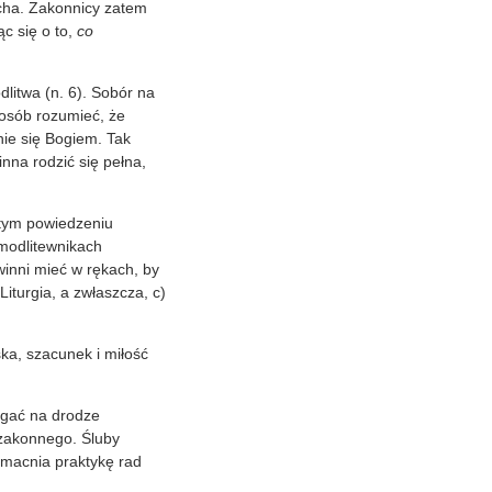
ucha. Zakonnicy zatem
c się o to,
co
itwa (n. 6). Sobór na
osób rozumieć, że
nie się Bogiem. Tak
nna rodzić się pełna,
 tym powiedzeniu
 modlitewnikach
winni mieć w rękach, by
) Liturgia, a zwłaszcza, c)
ka, szacunek i miłość
ągać na drodze
 zakonnego. Śluby
umacnia praktykę rad