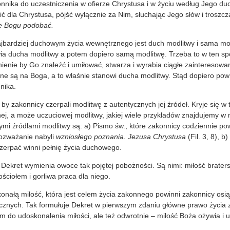
nnika do uczestniczenia w ofierze Chrystusa i w życiu według Jego d
ć dla Chrystusa, pójść wyłącznie za Nim, słuchając Jego słów i troszczą
ię Bogu podobać.
bardziej duchowym życia wewnętrznego jest duch modlitwy i sama modl
ia ducha modlitwy a potem dopiero samą modlitwę. Trzeba to w ten sp
ienie by Go znaleźć i umiłować, stwarza i wyrabia ciągłe zainteresowa
one są na Boga, a to właśnie stanowi ducha modlitwy. Stąd dopiero powi
nika.
by zakonnicy czerpali modlitwę z autentycznych jej źródeł. Kryje się w
nej, a może uczuciowej modlitwy, jakiej wiele przykładów znajdujemy w
mi źródłami modlitwy są: a) Pismo św., które zakonnicy codziennie po
 rozważanie nabyli
wzniosłego poznania. Jezusa Chrystusa
(Fil. 3, 8), b
czerpać winni pełnię życia duchowego.
 Dekret wymienia owoce tak pojętej pobożności. Są nimi: miłość braters
ościołem i gorliwa praca dla niego.
onałą miłość, która jest celem życia zakonnego powinni zakonnicy osi
icznych. Tak formułuje Dekret w pierwszym zdaniu główne prawo życia
 do udoskonalenia miłości, ale też odwrotnie – miłość Boża ożywia i 