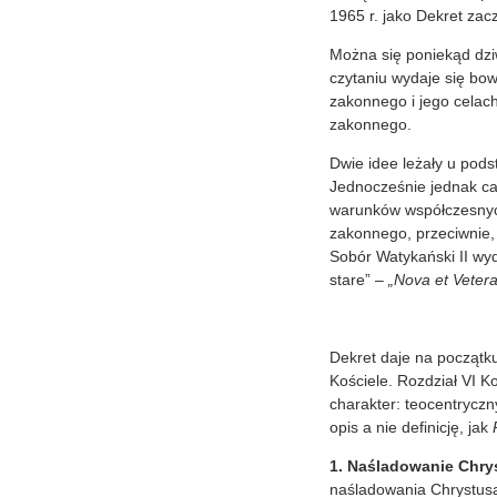
1965 r. jako Dekret zac
Można się poniekąd dziw
czytaniu wydaje się bow
zakonnego i jego celach
zakonnego.
Dwie idee leżały u pods
Jednocześnie jednak ca
warunków współczesnych
zakonnego, przeciwnie,
Sobór Watykański II wy
stare” –
„Nova et Vetera
Dekret daje na początku
Kościele. Rozdział VI K
charakter: teocentryczn
opis a nie definicję, jak
1. Naśladowanie Chry
naśladowania Chrystusa