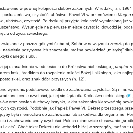
ustawienie w pewnej kolejności ślubów zakonnych. W redakcji z r. 196
 posłuszeństwo, czystość, ubóstwo. Paweł VI w przemówieniu
Magno 
wo, ubóstwo, czystość. Po dyskusji przyjęto kolejność wymienioną już w 
łuszeństwo. Wysunięcie na pierwsze miejsce czystości dowodzi jej po
ięciu od życia świeckiego.
związane z poszczególnymi ślubami, Sobór w nawiązaniu zresztą do 
,
naświetla pozytywne ich znaczenie, można powiedzieć „mistykę” śl
aktyki danego ślubu.
zi jej uzasadnienie w odniesieniu do Królestwa niebieskiego,
„propter 
rem łaski, środkiem do rozpalenia miłości Bożej i bliźniego, jako najl
ostolskiej, oraz znak dóbr przyszłych (n. 12).
bne wymienić podstawowe środki do zachowania czystości. Są nimi: wi
odzonej cenie czystości, jakiej się żąda dla Królestwa niebieskiego
[6]
słów oraz pewien duchowy instynkt, jakim zakonnicy kierować się powin
ych czystości. Podobnie jak Papież Paweł VI, Dekret przestrzega prze
k gdyby była niemożliwa do zachowania lub szkodliwa dla organizmu. 
iu i zachowaniu cnoty czystości. Poleca mianowicie stosowanie „środk
u i ciała”. Choć tekst Dekretu nie wchodzi bliżej w szczegóły, można tu