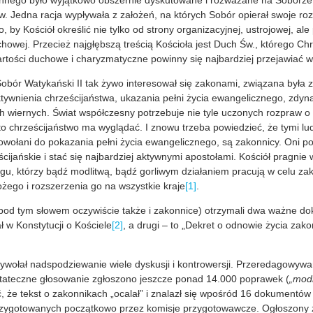
nnego było wyjątkowo obszernie dyskutowane i rozważane na Soborze 
. Jedna racja wypływała z założeń, na których Sobór opierał swoje roz
, by Kościół określić nie tylko od strony organizacyjnej, ustrojowej, al
howej. Przecież najgłębszą treścią Kościoła jest Duch Św., którego Ch
wartości duchowe i charyzmatyczne powinny się najbardziej przejawiać 
 Sobór Watykański II tak żywo interesował się zakonami, związana była z
ktywnienia chrześcijaństwa, ukazania pełni życia ewangelicznego, zdy
h wiernych. Świat współczesny potrzebuje nie tyle uczonych rozpraw o c
 to chrześcijaństwo ma wyglądać. I znowu trzeba powiedzieć, że tymi lu
owołani do pokazania pełni życia ewangelicznego, są zakonnicy. Oni p
cijańskie i stać się najbardziej aktywnymi apostołami. Kościół pragnie w
gu, którzy bądź modlitwą, bądź gorliwym działaniem pracują w celu zak
żego i rozszerzenia go na wszystkie kraje
[1]
.
od tym słowem oczywiście także i zakonnice) otrzymali dwa ważne d
ł w Konstytucji o Kościele
[2]
, a drugi – to „Dekret o odnowie życia zak
ywołał nadspodziewanie wiele dyskusji i kontrowersji. Przeredagowywa
tateczne głosowanie zgłoszono jeszcze ponad 14.000 poprawek (
„mod
ć, że tekst o zakonnikach „ocalał” i znalazł się wpośród 16 dokumentó
zygotowanych początkowo przez komisje przygotowawcze. Ogłoszony z