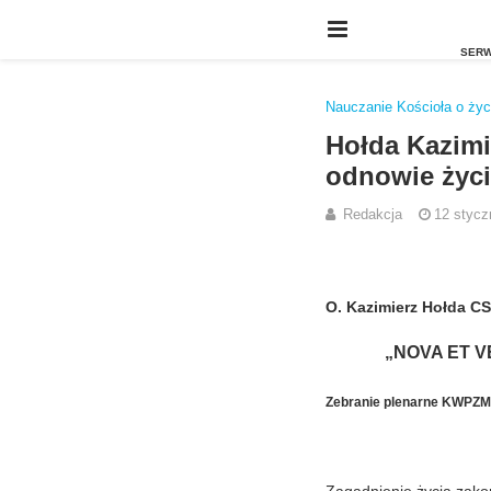
Nauczanie Kościoła o ży
Hołda Kazimi
odnowie życ
Redakcja
12 stycz
O. Kazimierz Hołda 
„NOVA ET 
Zebranie plenarne KWPZM,