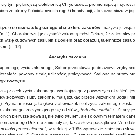
ł się tym piękniejszą Oblubienicą Chrystusową, promieniującą mądrośc
niem ze strony Kościoła swoich reguł i konstytucji, ale uczestniczą w jeg
iązuje do
eschatologicznego charakteru zakonów
i nazywa je wspa
(n. 1). Charakteryzując czystość zakonną mówi Dekret, że zakonnicy pr
h wizję cudownych zaślubin z Bogiem oraz obrazują tajemnicze zaślub
em (n. 12).
Ascetyka zakonna
ą teologię życia zakonnego, Sobór przedstawia podstawowe zręby asc
nałości powinny z całą usilnością praktykować. Stoi ona na straży au
jego rozwojem.
wszą z cech życia zakonnego, wynikającego z powyższych określeń, je
nicy złożywszy śluby zakonne, mają szukać przede wszystkim Boga i m
6). Prymat miłości, jako główny obowiązek i cel życia zakonnego, został
a zakonnego, zaczynającego się od słów
„Perfectae caritatis
”. Znany j
 których pierwsze słowa są nie tylko tytułem, ale i głównym tematem da
h omawianego Dekretu zmieniały się także słowa początkowe. W redakcj
anctitatis prosecutionem”,
w redakcji z 1965 wprawdzie zmieniono słowo