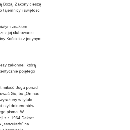
ią Bożą. Zakony cieszą
o tajemnicy i świętości
niałym znakiem
zez jej ślubowanie
iny Kościoła z jedynym
ezy zakonnej, którą
tentycznie pojętego
st miłość Boga ponad
iłować Go, bo „On nas
 wyrażony w tytule
est styl dokumentów
nego pisma. W
i z r. 1964 Dekret
 „
sanctitatis”
na