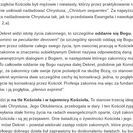
zątków Kościoła byli mężowie i niewiasty, którzy przez praktykowanie
nie usiłowali naśladować Chrystusa,
„Christum sequentes”
. Za najwyżs
 naśladowanie Chrystusa tak, jak to przedstawia Ewangelia i nawołuj
 2,a).
 Dekret widzi istotę życia zakonnego, to szczególne
oddanie się Bogu.
omino se peculiariter devovent”
(w szczególny sposób oddają się Bogu, n
em przez oddanie całego swego życia, tym owocniej pracują w Kościele 
e zakonne w znaczeniu subiektywnym Dekret nazywa odpowiedzią daną
wewnętrznym dialogiem z Bogiem, w następstwie którego zakonnicy maj
 To całkowite oddanie się Bogu nazywa dalej Dekret, podobnie jak Konst
c, że zakonnicy całe swoje życie poświęcili na służbę Bożą, co stanow
kret wymienia dwie szczególne cechy tej konsekracji: jedna, to pogłę
yjęcie tej konsekracji przez Kościół. Profesja zakonna ma więc za fund
św. i ją pogłębia,
„plenius exprimit”.
dzi je
na tle Kościoła i w tajemnicy Kościoła.
To stanowi trzecią ideę
iało Chrystusa, Jego Oblubienica, przebogata w dary. I ten Kościół żyj
wyłania stałe formy życia na radach ewangelicznych oparte, czyli zako
ościoła i są jej przejawem. One świadczą o żywotności Kościoła i jeg
ówi Dekret – powstał wieloraki zastęp rodzin zakonnych, które przyczy
elkiego dobrego dzieła był zaprawiony ku doskonaleniu świętych, ku bu