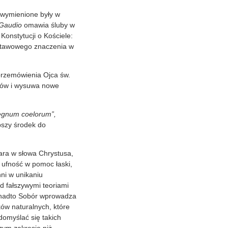
4 wymienione były w
Gaudio
omawia śluby w
Konstytucji o Kościele:
dstawowego znaczenia w
przemówienia Ojca św.
ubów i wysuwa nowe
regnum coelorum”,
epszy środek do
ara w słowa Chrystusa,
, ufność w pomoc łaski,
ni w unikaniu
d fałszywymi teoriami
Ponadto Sobór wprowadza
ów naturalnych, które
 domyślać się takich