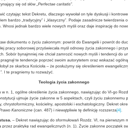
zynający się od słów
„Perfectae caritatis”.
ić czytając tekst Dekretu, dlaczego wywołał on tyle dyskusji i kontrowe
iem bardzo „tradycyjny” i „klasyczny”. Podaje zasadnicze twierdzenia o 
. Wnosi jednak bardzo wiele nowych myśli oraz daje inspirację do now
taw dokumentu o życiu zakonnym: powrót do Ewangelii i powrót do duch
łej pracy soborowej przyświecała myśl odnowy życia zakonnego i przy
. Sobór bynajmniej nie chciał zamrozić nowych myśli i tendencji do u
 pragnął te tendencje poprzeć swoim autorytetem oraz wskazać ogólną
dobył ze skarbca Kościoła – że posłużymy się określeniem ewangeliczn
”.
I te pragniemy tu rozważyć.
Teologia życia zakonnego
 w n. 1, ogólne określenie życia zakonnego, nawiązując do VI-go Rozdz
onstytucji ujmuje życie zakonne w 5 aspektach, czyli życiu zakonnemu p
y, chrystoformiczny, kościelny, apostolski i eschatologiczny. Dekret okr
Prawo Kanoniczne
(can. 487) i niewątpliwie tę definicję rozszerza
[4]
.
stusa.
– Dekret nawiązując do sformułowań Rozdz. VI, na pierwszym m
 przez praktykę rad ewangelicznych (n. 1). Życie zakonne początek sw