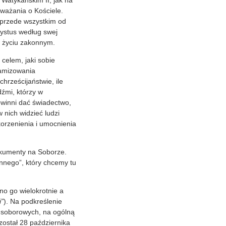
Watykańskim II, jak na
ważania o Kościele.
e przede wszystkim od
rystus według swej
w życiu zakonnym.
 celem, jaki sobie
namizowania
hrześcijaństwie, ile
dźmi, którzy w
owinni dać świadectwo,
 nich widzieć ludzi
orzenienia i umocnienia
okumenty na Soborze.
onnego”, który chcemy tu
no go wielokrotnie a
i”
). Na podkreślenie
w soborowych, na ogólną
ostał 28 października