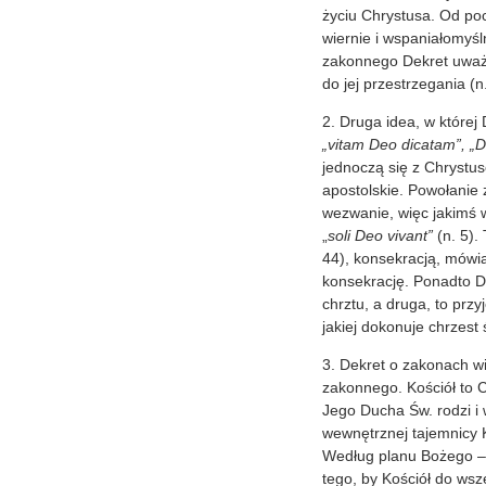
życiu Chrystusa. Od poc
wiernie i wspaniałomyśl
zakonnego Dekret uważa
do jej przestrzegania (n.
2. Druga idea, w której
„vitam Deo dicatam”, „D
jednoczą się z Chrystus
apostolskie. Powołani
wezwanie, więc jakimś 
„
soli Deo vivant”
(n. 5).
44), konsekracją, mówią
konsekrację. Ponadto De
chrztu, a druga, to prz
jakiej dokonuje chrzest 
3. Dekret o zakonach wi
zakonnego. Kościół to C
Jego Ducha Św. rodzi i 
wewnętrznej tajemnicy K
Według planu Bożego – m
tego, by Kościół do wsz