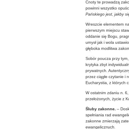
Cnoty te prowadzą zako
powinni wszystko opuści
Pańskiego jest, jakby s
Wreszcie elementem naj
pierwszym miejscu staw
oddanie się Bogu, pragn
umysł jak i wola ustawi
głęboka modlitwa zakon
Sobór poucza przy tym, 
krytyka zbyt indywidual
prywatnych. Autentyczny
przez ciągłe czytanie i
Eucharystia, z których 
W ostatnim zdaniu n. 6,
przełożonych, życie z K
Śluby zakonne.
– Dosk
spełniania rad ewangel
zakonne zmierzają zatem
ewangelicznych.