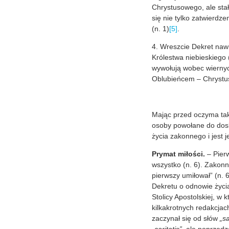
Chrystusowego, ale sta
się nie tylko zatwierdze
(n. 1)
[5]
.
4. Wreszcie Dekret naw
Królestwa niebieskiego 
wywołują wobec wiernyc
Oblubieńcem – Chrystus
Mając przed oczyma tak
osoby powołane do dosko
życia zakonnego i jest 
Prymat miłości.
– Pier
wszystko (n. 6). Zakon
pierwszy umiłował” (n. 
Dekretu o odnowie życi
Stolicy Apostolskiej, w
kilkakrotnych redakcjac
zaczynał się od słów
„s