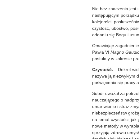
Nie bez znaczenia jest 
następującym porządku:
kolejności: posłuszeńst
czystość, ubóstwo, pos
oddaniu się Bogu i usun
Omawiając zagadnienie 
Pawła VI
Magno Gaudio
postulaty w zakresie pr
Czystość.
– Dekret wid
nazywa ją niezwykłym da
poświęcenia się pracy ap
Sobór uważał za potrze
nauczającego o nadprzyr
umartwienie i straż zmy
niebezpieczeństw grożąc
na temat czystości, ja
nowe metody w wyrabian
sprzyjają zdrowiu umysł