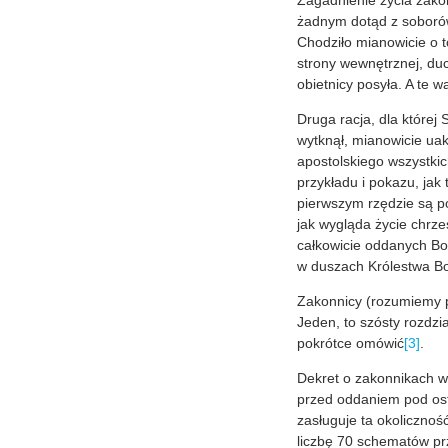
Zagadnienie życia zako
żadnym dotąd z soborów
Chodziło mianowicie o to
strony wewnętrznej, duc
obietnicy posyła. A te 
Druga racja, dla której
wytknął, mianowicie ua
apostolskiego wszystkic
przykładu i pokazu, jak
pierwszym rzędzie są p
jak wygląda życie chrześ
całkowicie oddanych Bo
w duszach Królestwa Bo
Zakonnicy (rozumiemy p
Jeden, to szósty rozdzia
pokrótce omówić
[3]
.
Dekret o zakonnikach w
przed oddaniem pod os
zasługuje ta okolicznoś
liczbę 70 schematów pr