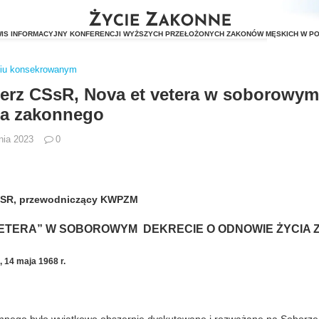
ciu konsekrowanym
erz CSsR, Nova et vetera w soborowym
ia zakonnego
nia 2023
0
CSSR, przewodniczący KWPZM
VETERA” W SOBOROWYM DEKRECIE O ODNOWIE ŻYCIA
 14 maja 1968 r.