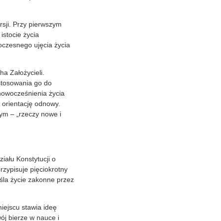
rsji. Przy pierwszym
istocie życia
oczesnego ujęcia życia
a Założycieli.
stosowania go do
nowocześnienia życia
 orientację odnowy.
ym – „rzeczy nowe i
iału Konstytucji o
rzypisuje pięciokrotny
eśla życie zakonne przez
iejscu stawia ideę
ój bierze w nauce i