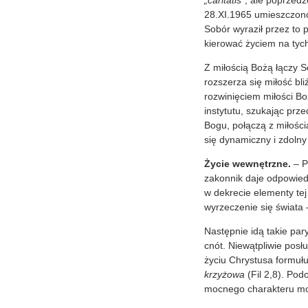
„caritatis”
, ale poprzed
28.XI.1965 umieszczono 
Sobór wyraził przez to 
kierować życiem na tyc
Z miłością Bożą łączy S
rozszerza się miłość bl
rozwinięciem miłości Bo
instytutu, szukając prz
Bogu, połączą z miłością
się dynamiczny i zdolny
Życie wewnętrzne.
– P
zakonnik daje odpowied
w dekrecie elementy te
wyrzeczenie się świata 
Następnie idą takie par
cnót. Niewątpliwie posł
życiu Chrystusa formuł
krzyżowa
(Fil 2,8). Pod
mocnego charakteru m