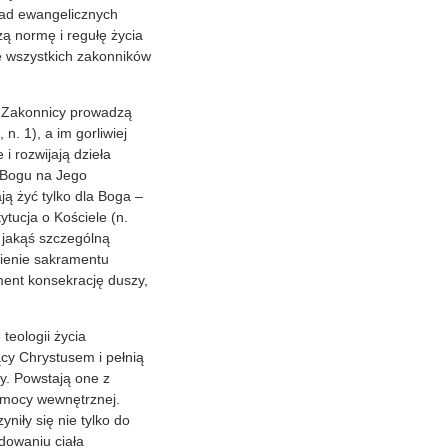
 rad ewangelicznych
zą normę i regułę życia
e wszystkich zakonników
Zakonnicy prowadzą
. 1), a im gorliwiej
i rozwijają dzieła
 Bogu na Jego
ą żyć tylko dla Boga –
ytucja o Kościele (n.
i jakąś szczególną
bienie sakramentu
ament konsekrację duszy,
 teologii życia
ący Chrystusem i pełnią
ny. Powstają one z
o mocy wewnętrznej.
niły się nie tylko do
dowaniu ciała